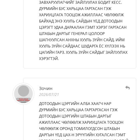
ЗАВХАРУУЛАГЧИЙГ ЗАЙЛУУЛАХ БОДИТ КЕСС.
ДҮРМИЙН БУС ХАРЬЦАА ГАРГАСАН ГЭЖ
ХАРИУЦЛАГА ТООЦОЖ АЖИЛЛААС ЧӨЛӨӨЛЖ
БАЙХАД ЭНЭ ХУУЛЬ САЙДЫН ҮЕД ДОТООДЫН
ЦЭРЭГТ УДАА ДАРААЛАН ГЭМТ ХЭРЭГ ГАРГАСАН
ШТАБЫН ДАРГЫГ ГЕНЕРАЛ ЦОЛООР
ШАГНУУЛСАН АНХНЫ ХУУЛЬ ЗҮЙН САЙД. ИЙМ
ХУУЛЬ ЗҮЙН САЙДААС ШУДАРГА ЁС ХҮЛЭЭХ НЬ
ЦАГИЙН ГАРЗ. ХУУЛЬ ЗҮЙН САЙДЫГ ЗАЙЛУУЛАХ
ХЭРЭГТЭЙ.
Зочин
2026/07/21
ДОТООДЫН ЦЭРГИЙН АЛБА ХААГЧ НАР
ДҮРМИЙН БУС ХАРЬЦАА ГАРГАРГАСАН ГЭЖ
ДОТООДЫН ЦЭРГИЙН ШТАБЫН ДАРГЫГ
АЖИЛЛААС ЧӨЛӨӨЛЖ ХАРИУЦЛАГА ТООЦОН
ЧӨЛӨӨЛЖ ОРОНД ТОМИЛОГДСОН ШТАБЫН
ДАРГЫН ҮЕД ЦАХ-Н ЭРҮҮГИЙН ХУГАЛСАН ГЭМТ