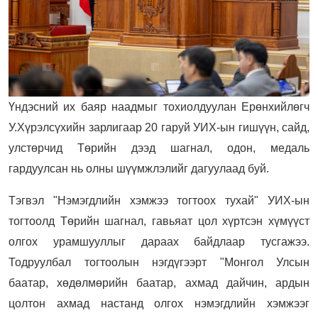
Үндэсний их баяр наадмыг тохиолдуулан Ерөнхийлөгч
У.Хүрэлсүхийн зарлигаар 20 гаруй УИХ-ын гишүүн, сайд,
улстөрчид Төрийн дээд шагнал, одон, медаль
гардуулсан нь олны шүүмжлэлийг дагуулаад буй.
Тэгвэл "Нэмэгдлийн хэмжээ тогтоох тухай" УИХ-ын
тогтоолд Төрийн шагнал, гавьяат цол хүртсэн хүмүүст
олгох урамшууллыг дараах байдлаар тусгажээ.
Тодруулбал тогтоолын нэгдүгээрт "Монгол Улсын
баатар, хөдөлмөрийн баатар, ахмад дайчин, ардын
цолтон ахмад настанд олгох нэмэгдлийн хэмжээг