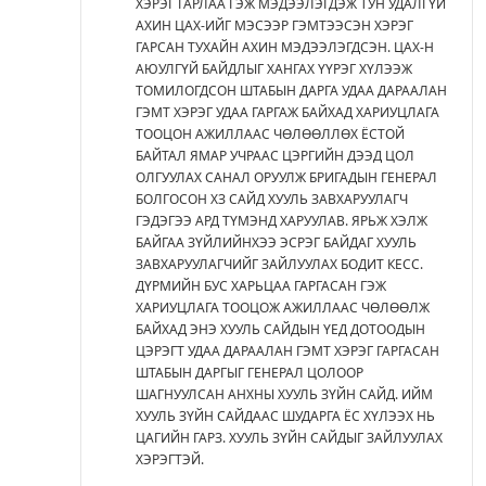
ХЭРЭГ ГАРЛАА ГЭЖ МЭДЭЭЛЭГДЭЖ ТУН УДАЛГҮЙ
АХИН ЦАХ-ИЙГ МЭСЭЭР ГЭМТЭЭСЭН ХЭРЭГ
ГАРСАН ТУХАЙН АХИН МЭДЭЭЛЭГДСЭН. ЦАХ-Н
АЮУЛГҮЙ БАЙДЛЫГ ХАНГАХ ҮҮРЭГ ХҮЛЭЭЖ
ТОМИЛОГДСОН ШТАБЫН ДАРГА УДАА ДАРААЛАН
ГЭМТ ХЭРЭГ УДАА ГАРГАЖ БАЙХАД ХАРИУЦЛАГА
ТООЦОН АЖИЛЛААС ЧӨЛӨӨЛЛӨХ ЁСТОЙ
БАЙТАЛ ЯМАР УЧРААС ЦЭРГИЙН ДЭЭД ЦОЛ
ОЛГУУЛАХ САНАЛ ОРУУЛЖ БРИГАДЫН ГЕНЕРАЛ
БОЛГОСОН ХЗ САЙД ХУУЛЬ ЗАВХАРУУЛАГЧ
ГЭДЭГЭЭ АРД ТҮМЭНД ХАРУУЛАВ. ЯРЬЖ ХЭЛЖ
БАЙГАА ЗҮЙЛИЙНХЭЭ ЭСРЭГ БАЙДАГ ХУУЛЬ
ЗАВХАРУУЛАГЧИЙГ ЗАЙЛУУЛАХ БОДИТ КЕСС.
ДҮРМИЙН БУС ХАРЬЦАА ГАРГАСАН ГЭЖ
ХАРИУЦЛАГА ТООЦОЖ АЖИЛЛААС ЧӨЛӨӨЛЖ
БАЙХАД ЭНЭ ХУУЛЬ САЙДЫН ҮЕД ДОТООДЫН
ЦЭРЭГТ УДАА ДАРААЛАН ГЭМТ ХЭРЭГ ГАРГАСАН
ШТАБЫН ДАРГЫГ ГЕНЕРАЛ ЦОЛООР
ШАГНУУЛСАН АНХНЫ ХУУЛЬ ЗҮЙН САЙД. ИЙМ
ХУУЛЬ ЗҮЙН САЙДААС ШУДАРГА ЁС ХҮЛЭЭХ НЬ
ЦАГИЙН ГАРЗ. ХУУЛЬ ЗҮЙН САЙДЫГ ЗАЙЛУУЛАХ
ХЭРЭГТЭЙ.