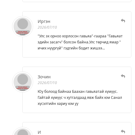
Иргэн
2026/07/10
"Улс эх орноо хорлосон гавьяа"-гаараа "Гавьяат
эдийн засагч" болсон байна.Улс төрчид ямар "
ичих нүүргүй" гэдгийн бодит жишээ...
Зочин
2026/07/10
Юу болоод байнаа Баахан гавьяатай хүмүүс.
Гайтай хүмүүс ч хутгалдаад явж байх юм Санал
хүсэлтийн хариу юм уу
И