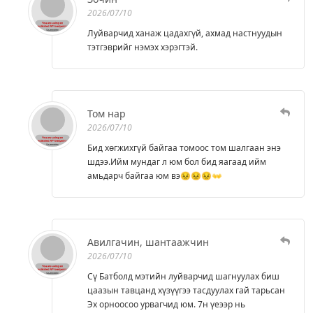
2026/07/10
Луйварчид ханаж цадахгүй, ахмад настнуудын
тэтгэврийг нэмэх хэрэгтэй.
Том нар
2026/07/10
Бид хөгжихгүй байгаа томоос том шалгаан энэ
шдээ.Ийм мундаг л юм бол бид яагаад ийм
амьдарч байгаа юм вэ😣😣😣👐
Авилгачин, шантаажчин
2026/07/10
Сү Батболд мэтийн луйварчид шагнуулах биш
цаазын тавцанд хүзүүгээ тасдуулах гай тарьсан
Эх орноосоо урвагчид юм. 7н үеээр нь