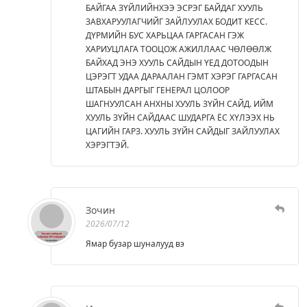
БАЙГАА ЗҮЙЛИЙНХЭЭ ЭСРЭГ БАЙДАГ ХУУЛЬ
ЗАВХАРУУЛАГЧИЙГ ЗАЙЛУУЛАХ БОДИТ КЕСС.
ДҮРМИЙН БУС ХАРЬЦАА ГАРГАСАН ГЭЖ
ХАРИУЦЛАГА ТООЦОЖ АЖИЛЛААС ЧӨЛӨӨЛЖ
БАЙХАД ЭНЭ ХУУЛЬ САЙДЫН ҮЕД ДОТООДЫН
ЦЭРЭГТ УДАА ДАРААЛАН ГЭМТ ХЭРЭГ ГАРГАСАН
ШТАБЫН ДАРГЫГ ГЕНЕРАЛ ЦОЛООР
ШАГНУУЛСАН АНХНЫ ХУУЛЬ ЗҮЙН САЙД. ИЙМ
ХУУЛЬ ЗҮЙН САЙДААС ШУДАРГА ЁС ХҮЛЭЭХ НЬ
ЦАГИЙН ГАРЗ. ХУУЛЬ ЗҮЙН САЙДЫГ ЗАЙЛУУЛАХ
ХЭРЭГТЭЙ.
Зочин
2026/07/12
Ямар бузар шуналууд вэ