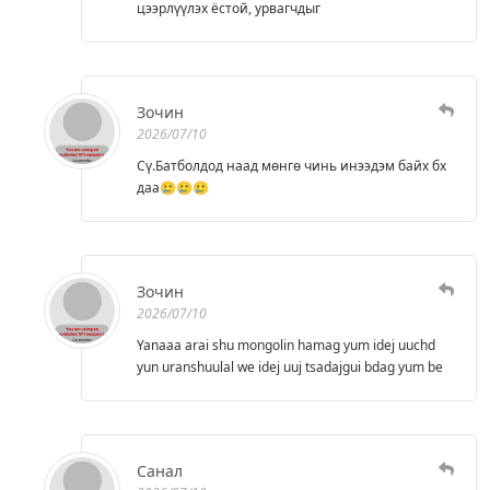
цээрлүүлэх ёстой, урвагчдыг
Зочин
2026/07/10
Сү.Батболдод наад мөнгө чинь инээдэм байх бх
даа🥲🥲🥲
Зочин
2026/07/10
Yanaaa arai shu mongolin hamag yum idej uuchd
yun uranshuulal we idej uuj tsadajgui bdag yum be
Санал