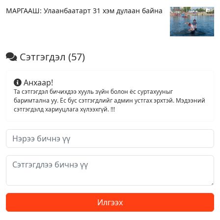
МАРГААШ: Улаанбаатарт 31 хэм дулаан байна
Сэтгэгдэл
(57)
Анхаар!
Та сэтгэгдэл бичихдээ хууль зүйн болон ёс суртахууныг
баримтална уу. Ёс бус сэтгэгдлийг админ устгах эрхтэй. Мэдээний
сэтгэгдэлд хариуцлага хүлээхгүй. !!!
Илгээх