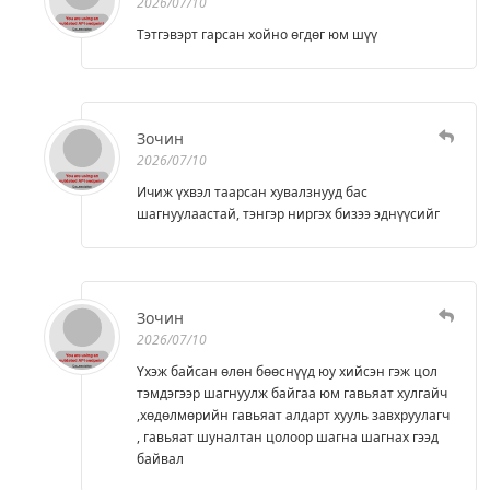
2026/07/10
Тэтгэвэрт гарсан хойно өгдөг юм шүү
Зочин
2026/07/10
Ичиж үхвэл таарсан хувалзнууд бас
шагнуулаастай, тэнгэр ниргэх бизээ эднүүсийг
Зочин
2026/07/10
Үхэж байсан өлөн бөөснүүд юу хийсэн гэж цол
тэмдэгээр шагнуулж байгаа юм гавьяат хулгайч
,хөдөлмөрийн гавьяат алдарт хууль завхруулагч
, гавьяат шуналтан цолоор шагна шагнах гээд
байвал