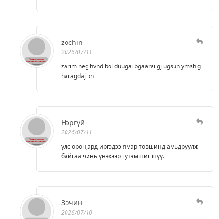
zochin
2026/07/11
zarim neg hvnd bol duugai bgaarai gj ugsun ymshig
haragdaj bn
Нэргүй
2026/07/11
улс орон,ард иргэдээ ямар төвшинд амьдруулж
байгаа чинь үнэхээр гутамшиг шүү.
Зочин
2026/07/10