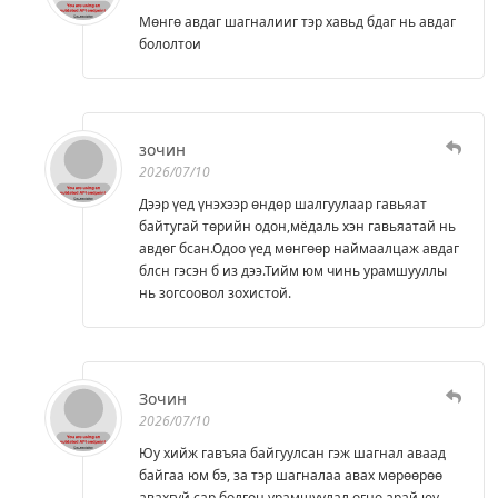
Мөнгө авдаг шагналииг тэр хавьд бдаг нь авдаг
бололтои
зочин
2026/07/10
Дээр үед үнэхээр өндөр шалгуулаар гавьяат
байтугай төрийн одон,мёдаль хэн гавьяатай нь
авдөг бсан.Одоо үед мөнгөөр наймаалцаж авдаг
блсн гэсэн б из дээ.Тийм юм чинь урамшууллы
нь зогсоовол зохистой.
Зочин
2026/07/10
Юу хийж гавъяа байгуулсан гэж шагнал аваад
байгаа юм бэ, за тэр шагналаа авах мөрөөрөө
авахгүй сар болгон урамшуулал өгнө арай юу