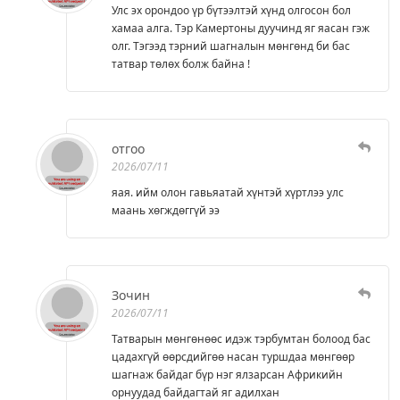
Улс эх орондоо үр бүтээлтэй хүнд олгосон бол
хамаа алга. Тэр Камертоны дуучинд яг яасан гэж
олг. Тэгээд тэрний шагналын мөнгөнд би бас
татвар төлөх болж байна !
отгоо
2026/07/11
яая. ийм олон гавьяатай хүнтэй хүртлээ улс
маань хөгждөггүй ээ
Зочин
2026/07/11
Татварын мөнгөнөөс идэж тэрбумтан болоод бас
цадахгүй өөрсдийгөө насан туршдаа мөнгөөр
шагнаж байдаг бүр нэг ялзарсан Африкийн
орнуудад байдагтай яг адилхан