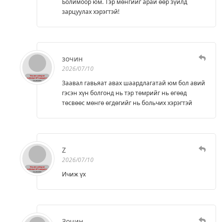
Болимоор юм. Тэр мөнгийг арай өөр зүйлд
зарцуулах хэрэгтэй!
зочин
2026/07/10
Заавал гавьяат авах шаардлагатай юм бол авий
гэсэн хүн болгонд нь тэр төмрийг нь өгөөд
төсвөөс мөнгө өгдөгийг нь больчих хэрэгтэй
Z
2026/07/10
Ичиж үх
Зочин