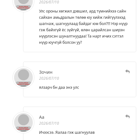
2026/07/10
Улс ороны хөгжил дэвшил, ард түмнийхээ сайн
сайхан амьдралын төлөө юу хийж гийгүүлэхэд
шагнаж, шагнуулаад байдаг юм бол?!!! Нэр нүүр
гэж байхгүй ёс зүйгүй, өлөн царайлсан ширэн
нүүрлэсэн шуналтнуудаа! Та нарт ичих сэтгэл
нүүр юучгүй болсон уу?
Зочин
2026/07/10
ялзарч бн даа энэ улс
Аа
2026/07/10
Ичээсээ. Яалаа гэж шагнуулав