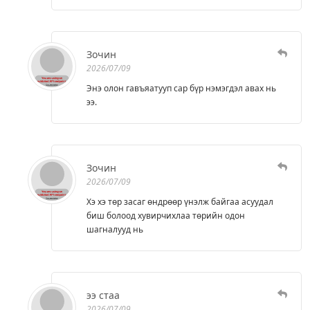
Зочин
2026/07/09
Энэ олон гавъяатууп сар бүр нэмэгдэл авах нь
ээ.
Зочин
2026/07/09
Хэ хэ төр засаг өндрөөр үнэлж байгаа асуудал
биш болоод хувирчихлаа төрийн одон
шагналууд нь
ээ стаа
2026/07/09