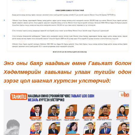
Энэ оны баяр наадмын өмнө Гавьяат болон
Хөдөлмөрийн гавьяаны улаан тугийн одон
зэрэг цол шагнал хүртсэн улстөрчид: