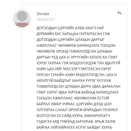
Зочин
2026/07/21
ДОТООДЫН ЦЭРГИЙН АЛБА ХААГЧ НАР
ДҮРМИЙН БУС ХАРЬЦАА ГАРГАРГАСАН ГЭЖ
ДОТООДЫН ЦЭРГИЙН ШТАБЫН ДАРГЫГ
АЖИЛЛААС ЧӨЛӨӨЛЖ ХАРИУЦЛАГА ТООЦОН
ЧӨЛӨӨЛЖ ОРОНД ТОМИЛОГДСОН ШТАБЫН
ДАРГЫН ҮЕД ЦАХ-Н ЭРҮҮГИЙН ХУГАЛСАН ГЭМТ
ХЭРЭГ ГАРЛАА ГЭЖ МЭДЭЭЛЭГДЭЖ ТУН УДАЛГҮЙ
АХИН ЦАХ-ИЙГ МЭСЭЭР ГЭМТЭЭСЭН ХЭРЭГ
ГАРСАН ТУХАЙН АХИН МЭДЭЭЛЭГДСЭН. ЦАХ-Н
АЮУЛГҮЙ БАЙДЛЫГ ХАНГАХ ҮҮРЭГ ХҮЛЭЭЖ
ТОМИЛОГДСОН ШТАБЫН ДАРГА УДАА ДАРААЛАН
ГЭМТ ХЭРЭГ УДАА ГАРГАЖ БАЙХАД ХАРИУЦЛАГА
ТООЦОН АЖИЛЛААС ЧӨЛӨӨЛЛӨХ ЁСТОЙ
БАЙТАЛ ЯМАР УЧРААС ЦЭРГИЙН ДЭЭД ЦОЛ
ОЛГУУЛАХ САНАЛ ОРУУЛЖ БРИГАДЫН ГЕНЕРАЛ
БОЛГОСОН ХЗ САЙД ХУУЛЬ ЗАВХАРУУЛАГЧ
ГЭДЭГЭЭ АРД ТҮМЭНД ХАРУУЛАВ. ЯРЬЖ ХЭЛЖ
БАЙГАА ЗҮЙЛИЙНХЭЭ ЭСРЭГ БАЙДАГ ХУУЛЬ