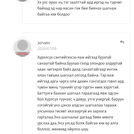
Хэ улс орон нь тэг заалттай ард иргэд нь тарчиг
байхад эд нар яасан гэж биe биeнээ шагнаж
байгаа юм болдоо
зочин
2026/07/09
Хүрэлсүх сэнтийгээсээ яаж ийгээд буухгүй
санаатай байна.Буулаа гэхэд олондоо алдартай
хаан чигээрээ байх далд санаатайгаар ингэж
олон гавъяа шагнал олгоод байна. Тэр яаж
ийгээд арга чарга олж дахин сонгогдох гэвэл ард
түмэн минь түүнийг үтэр түргэн хөөх хэрэгтэй.
Баттулга баахан шагнал тараагаад явж одсон
бол Хүрлсүх түүнээс ч давуу, утга учиргүй, баруун
согойгүй үнэ цэнээ алдсан шагналаа тарааж
улсынхаа төсөвт хязгааргүй их зарлага
гаргалаа.Энэ шагналыг дагаад бөөн мөнгө
урслаа даа.Энэ улсад болж байгаа юм ер алга
боллоо, мөхөхөд ойрлоо шүү.