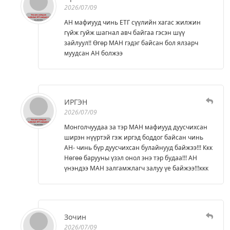
2026/07/09
АН мафиууд чинь ЕТГ сүүлийн хагас жилжин
гүйж гуйж шагнал авч байгаа гэсэн шүү
зайлуул!! Өгөр МАН гэдэг байсан бол ялзарч
муудсан АН болжээ
ИРГЭН
2026/07/09
Монголчуудаа за тэр МАН мафиууд дуусчихсан
ширэн нүүртэй гэж иргэд боддог байсан чинь
АН- чинь бүр дуусчихсан булайнууд байжээ!!! Ккк
Нөгөө барууны үзэл онол энэ тэр будаа!!! АН
үнэндээ МАН залгамжлагч залуу үе байжээ!!!ккк
Зочин
2026/07/09