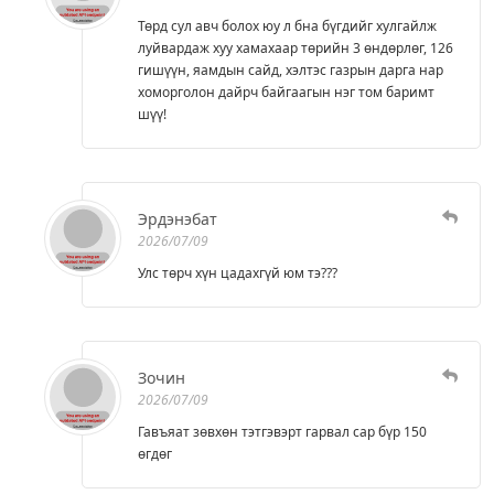
Төрд сул авч болох юу л бна бүгдийг хулгайлж
луйвардаж хуу хамахаар төрийн 3 өндөрлөг, 126
гишүүн, яамдын сайд, хэлтэс газрын дарга нар
хоморголон дайрч байгаагын нэг том баримт
шүү!
Эрдэнэбат
2026/07/09
Улс төрч хүн цадахгүй юм тэ???
Зочин
2026/07/09
Гавъяат зөвхөн тэтгэвэрт гарвал сар бүр 150
өгдөг