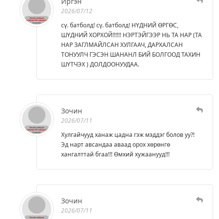
Иргэн
2026/07/12
сү. батболд! сү. батболд! НҮДНИЙ ӨРГӨС,
ШҮДНИЙ ХОРХОЙ!!!!!! НЭРТЭЙГЭЭР НЬ ТА НАР (ТА
НАР ЗАГЛМАЙЛСАН ХУЛГААЧ, ДАРХАЛСАН
ТОНУУЛЧ ГЭСЭН ШАНАНЛ БИЙ БОЛГООД ТАХИН
ШҮТЧЭХ ) ДОЛДООНУУДАА.
Зочин
2026/07/11
Хулгайчууд ханаж цадна гэж мэддэг болов уу?!
Эд нарт авсандаа аваад орох хөрөнгө
хангалттай бгаа!!! Өмхий хужаанууд!!!
Зочин
2026/07/11