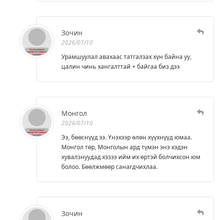
Зочин
2026/07/10
Урамшуулал авахаас татгалзах хүн байна уу,
цалин чинь хангалттай + байгаа биз дээ
Монгол
2026/07/10
Ээ, бөөснүүд ээ. Үнэхээр өлөн хүүхнүүд юмаа.
Монгол төр, Монголын ард түмэн энэ хэдэн
хувалзнуудад хэзээ ийм их өртэй болчихсон юм
болоо. Бөөлжмөөр санагдчихлаа.
Зочин