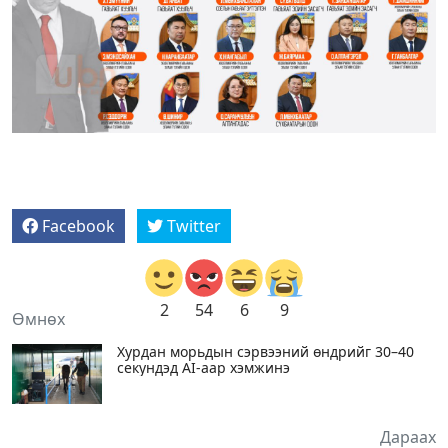
Facebook
Twitter
2
54
6
9
Өмнөх
Хурдан морьдын сэрвээний өндрийг 30–40
секундэд AI-аар хэмжинэ
Дараах