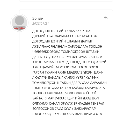
Зочин
2026/07/21
ДОТООДЫН ЦЭРГИЙН АЛБА ХААГЧ НАР
ДҮРМИЙН БУС ХАРЬЦАА ГАРГАРГАСАН ГЭЖ
ДОТООДЫН ЦЭРГИЙН ШТАБЫН ДАРГЫГ
АЖИЛЛААС ЧӨЛӨӨЛЖ ХАРИУЦЛАГА ТООЦОН
ЧӨЛӨӨЛЖ ОРОНД ТОМИЛОГДСОН ШТАБЫН
ДАРГЫН ҮЕД ЦАХ-Н ЭРҮҮГИЙН ХУГАЛСАН ГЭМТ
ХЭРЭГ ГАРЛАА ГЭЖ МЭДЭЭЛЭГДЭЖ ТУН УДАЛГҮЙ
АХИН ЦАХ-ИЙГ МЭСЭЭР ГЭМТЭЭСЭН ХЭРЭГ
ГАРСАН ТУХАЙН АХИН МЭДЭЭЛЭГДСЭН. ЦАХ-Н
АЮУЛГҮЙ БАЙДЛЫГ ХАНГАХ ҮҮРЭГ ХҮЛЭЭЖ
ТОМИЛОГДСОН ШТАБЫН ДАРГА УДАА ДАРААЛАН
ГЭМТ ХЭРЭГ УДАА ГАРГАЖ БАЙХАД ХАРИУЦЛАГА
ТООЦОН АЖИЛЛААС ЧӨЛӨӨЛЛӨХ ЁСТОЙ
БАЙТАЛ ЯМАР УЧРААС ЦЭРГИЙН ДЭЭД ЦОЛ
ОЛГУУЛАХ САНАЛ ОРУУЛЖ БРИГАДЫН ГЕНЕРАЛ
БОЛГОСОН ХЗ САЙД ХУУЛЬ ЗАВХАРУУЛАГЧ
ГЭДЭГЭЭ АРД ТҮМЭНД ХАРУУЛАВ. ЯРЬЖ ХЭЛЖ