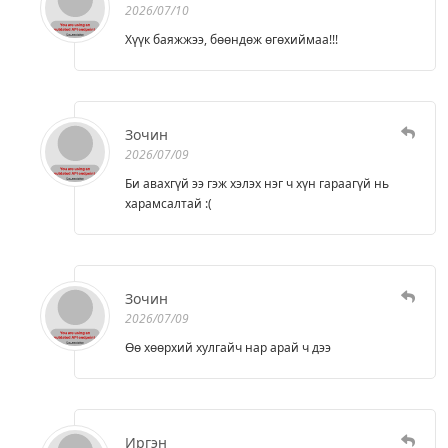
2026/07/10
Хүүк баяжжээ, бөөндөж өгөхиймаа!!!
Зочин
2026/07/09
Би авахгүй ээ гэж хэлэх нэг ч хүн гараагүй нь
харамсалтай :(
Зочин
2026/07/09
Өө хөөрхий хулгайч нар арай ч дээ
Иргэн