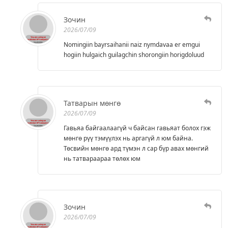
Зочин
2026/07/09
Nomingiin bayrsaihanii naiz nymdavaa er emgui
hogiin hulgaich guilagchin shorongiin horigdoluud
Татварын мөнгө
2026/07/09
Гавьяа байгаалаагүй ч байсан гавьяат болох гэж
мөнгө рүү тэмүүлэх нь аргагүй л юм байна.
Төсвийн мөнгө ард түмэн л сар бүр авах мөнгий
нь татвараараа төлөх юм
Зочин
2026/07/09