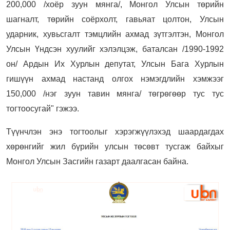
200,000 /хоёр зуун мянга/, Монгол Улсын төрийн
шагналт, төрийн соёрхолт, гавьяат цолтон, Улсын
ударник, хувьсгалт тэмцлийн ахмад зүтгэлтэн, Монгол
Улсын Үндсэн хуулийг хэлэлцэж, баталсан /1990-1992
он/ Ардын Их Хурлын депутат, Улсын Бага Хурлын
гишүүн ахмад настанд олгох нэмэгдлийн хэмжээг
150,000 /нэг зуун тавин мянга/ төгрөгөөр тус тус
тогтоосугай" гэжээ.
Түүнчлэн энэ тогтоолыг хэрэгжүүлэхэд шаардагдах
хөрөнгийг жил бүрийн улсын төсөвт тусгаж байхыг
Монгол Улсын Засгийн газарт даалгасан байна.