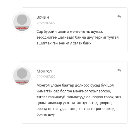
Зочин
2026/07/09
Сар бүрийн цолны мөнгөнд нь шунаж
өөрсдийгөө шагнадаг байна шүү төрийг тултал
ашиглах гэж энийг л хэлэх байх
Монгол
2026/07/09
Монгол улсын баатар цолноос бусад бүх цол
чимэгтэй сар болгон мөнгө олгохыг зогсоо,
тэгвэл гавьяагүй гавьяатууд олноороо төрөх, энэ
цолыг авахаар үхэн хатан зүтгэгсэд цөөрнө,
оронд нь нэг удаа ганц нэг сая төгрөг өчихөд л
болно шүү