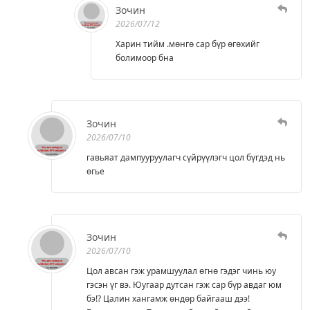
Зочин
2026/07/12
Харин тийм .мөнгө сар бүр өгөхийг
болимоор бна
Зочин
2026/07/10
гавьяат дампууруулагч сүйрүүлэгч цол бүгдэд нь
өгье
Зочин
2026/07/10
Цол авсан гэж урамшуулал өгнө гэдэг чинь юу
гэсэн үг вэ. Юугаар дутсан гэж сар бүр авдаг юм
бэ!? Цалин хангамж өндөр байгааш дээ!