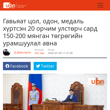
Гавьяат цол, одон, медаль
хүртсэн 20 орчим улстөрч сард
150-200 мянган төгрөгийн
урамшуулал авна
Ангилал
Огноо
Д.Дарьсүрэн
Улс төр
2026-07-09 11:31:00
Facebook
Twitter