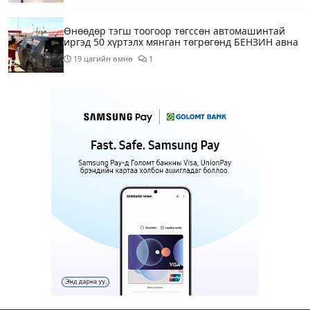
Өнөөдөр тэгш тоогоор төгссөн автомашинтай
иргэд 50 хүртэлх мянган төгрөгөнд БЕНЗИН авна
19 цагийн өмнө
1
Өнөөдөр” Аавуудын баяр”-ын өдөр
21 цагийн өмнө
Улаанбаатарт 31 хэм дулаан байна
1 өдрийн өмнө
МАРГААШ: Улаанбаатарт 31 хэм дулаан байна
1 өдрийн өмнө