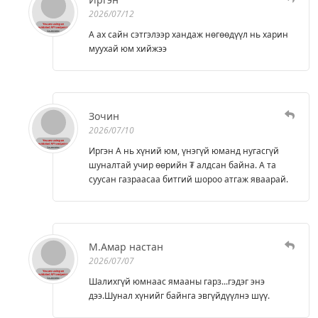
2026/07/12
А ах сайн сэтгэлээр хандаж нөгөөдүүл нь харин
муухай юм хийжээ
Зочин
2026/07/10
Иргэн А нь хүний юм, үнэгүй юманд нугасгүй
шуналтай учир өөрийн ₮ алдсан байна. А та
суусан газраасаа битгий шороо атгаж яваарай.
М.Амар настан
2026/07/07
Шалихгүй юмнаас ямааны гарз...гэдэг энэ
дээ.Шунал хүнийг байнга эвгүйдүүлнэ шүү.