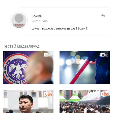
Зочин
2026/07/06
шунал ихдэхээр ингэнэ ш дээ!! Болж !!
Төстэй мэдээллүүд: