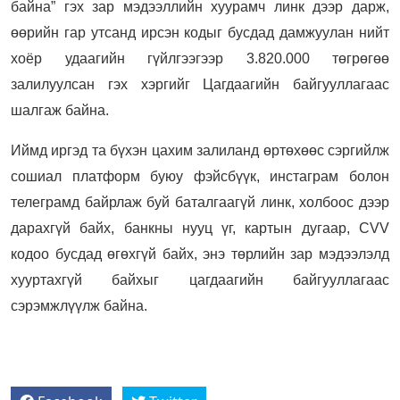
байна” гэх зар мэдээллийн хуурамч линк дээр дарж,
өөрийн гар утсанд ирсэн кодыг бусдад дамжуулан нийт
хоёр удаагийн гүйлгээгээр 3.820.000 төгрөгөө
залилуулсан гэх хэргийг Цагдаагийн байгууллагаас
шалгаж байна.
Иймд иргэд та бүхэн цахим залиланд өртөхөөс сэргийлж
сошиал платформ буюу фэйсбүүк, инстаграм болон
телеграмд байрлаж буй баталгаагүй линк, холбоос дээр
дарахгүй байх, банкны нууц үг, картын дугаар, CVV
кодоо бусдад өгөхгүй байх, энэ төрлийн зар мэдээлэлд
хууртахгүй байхыг цагдаагийн байгууллагаас
сэрэмжлүүлж байна.