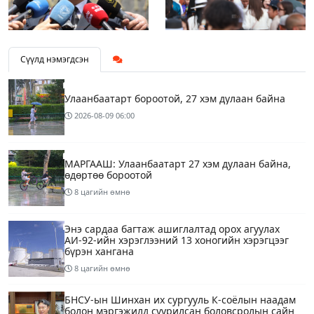
Сүүлд нэмэгдсэн
Улаанбаатарт бороотой, 27 хэм дулаан байна
2026-08-09
06:00
МАРГААШ: Улаанбаатарт 27 хэм дулаан байна,
өдөртөө бороотой
8 цагийн өмнө
Энэ сардаа багтаж ашиглалтад орох агуулах
АИ-92-ийн хэрэглээний 13 хоногийн хэрэгцээг
бүрэн хангана
8 цагийн өмнө
БНСУ-ын Шинхан их сургууль К-соёлын наадам
болон мэргэжилд суурилсан боловсролын сайн