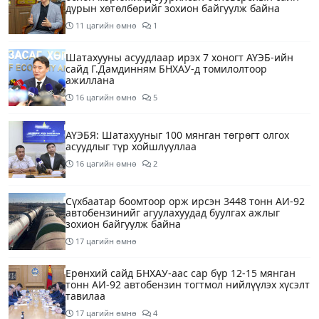
дурын хөтөлбөрийг зохион байгуулж байна
11 цагийн өмнө
1
Шатахууны асуудлаар ирэх 7 хоногт АҮЭБ-ийн
сайд Г.Дамдинням БНХАУ-д томилолтоор
ажиллана
16 цагийн өмнө
5
АҮЭБЯ: Шатахууныг 100 мянган төгрөгт олгох
асуудлыг түр хойшлууллаа
16 цагийн өмнө
2
Сүхбаатар боомтоор орж ирсэн 3448 тонн АИ-92
автобензинийг агуулахуудад буулгах ажлыг
зохион байгуулж байна
17 цагийн өмнө
Ерөнхий сайд БНХАУ-аас сар бүр 12-15 мянган
тонн АИ-92 автобензин тогтмол нийлүүлэх хүсэлт
тавилаа
17 цагийн өмнө
4