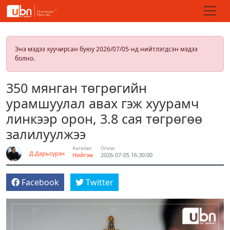
Энэ мэдээ хуучирсан буюу 2026/07/05-нд нийтлэгдсэн мэдээ
болно.
350 мянган төгрөгийн
урамшуулал авах гэж хуурамч
линкээр орон, 3.8 сая төгрөгөө
залилуулжээ
Ангилал
Огноо
Д.Дарьсүрэн
Нийгэм
2026-07-05 16:30:00
Facebook
Twitter