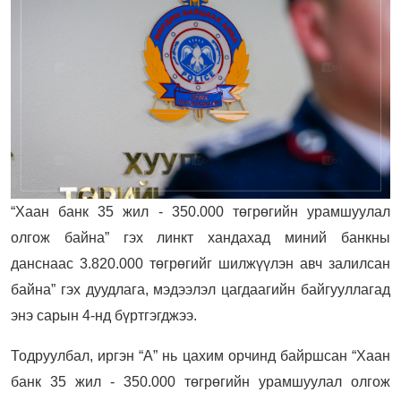
“Хаан банк 35 жил - 350.000 төгрөгийн урамшуулал
олгож байна” гэх линкт хандахад миний банкны
данснаас 3.820.000 төгрөгийг шилжүүлэн авч залилсан
байна” гэх дуудлага, мэдээлэл цагдаагийн байгууллагад
энэ сарын 4-нд бүртгэгджээ.
Тодруулбал, иргэн “А” нь цахим орчинд байршсан “Хаан
банк 35 жил - 350.000 төгрөгийн урамшуулал олгож