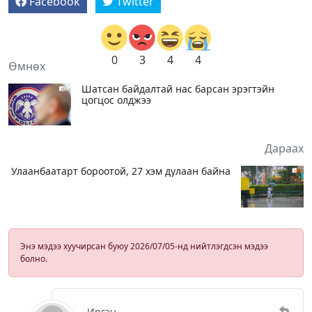
Facebook
Twitter
0
3
4
4
Өмнөх
Шатсан байдалтай нас барсан эрэгтэйн
цогцос олджээ
Дараах
Улаанбаатарт бороотой, 27 хэм дулаан байна
Энэ мэдээ хуучирсан буюу 2026/07/05-нд нийтлэгдсэн мэдээ
болно.
Иргэн