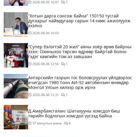
2026-08-06
16:07
1
“Хотын дарга сонсож байна” 150150 тусгай
дугаарыг наймдугаар сарын 14-нөөс ажиллуулж
эхэлнэ
2026-08-06
16:03
“Супер бэлэгтэй 20 жил“ аяны хоёр өрөө байрны
эзэн: Охиныхоо төрсөн өдрөөр байртай болно
гэдэг хамгийн том аз завшаан
2026-08-06
12:56
1
Ангарскийн газрын тос боловсруулах үйлдвэрээс
ачигдсан 1980 тонн АИ-92 автобензин өнөөдөр
Монгол Улсын хилээр орж ирнэ
2026-08-06
12:31
1
Д.Амарбаясгалан: Шатахууны хомсдол биш
төрийн бодлогын хомсдол үүсээд байна
37 минутын өмнө
6