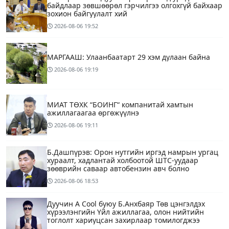
байдлаар зөвшөөрөл гэрчилгээ олгохгүй байхаар
зохион байгуулалт хий
2026-08-06
19:52
МАРГААШ: Улаанбаатарт 29 хэм дулаан байна
2026-08-06
19:19
МИАТ ТӨХК “БОИНГ“ компанитай хамтын
ажиллагаагаа өргөжүүлнэ
2026-08-06
19:11
Б.Дашпүрэв: Орон нутгийн иргэд намрын ургац
хураалт, хадлантай холбоотой ШТС-уудаар
зөөврийн саваар автобензин авч болно
2026-08-06
18:53
Дуучин A Cool буюу Б.Анхбаяр Төв цэнгэлдэх
хүрээлэнгийн Үйл ажиллагаа, олон нийтийн
тоглолт хариуцсан захирлаар томилогджээ