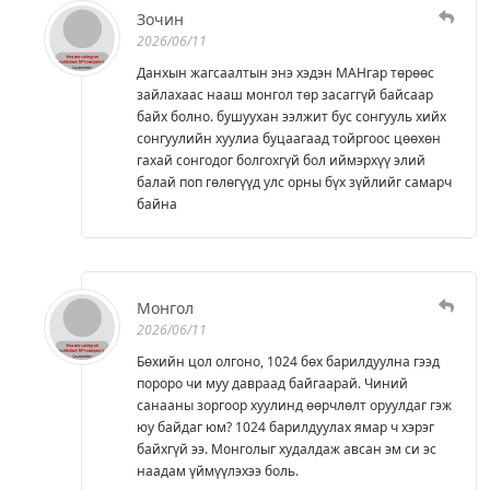
Зочин
2026/06/11
Данхын жагсаалтын энэ хэдэн МАНгар төрөөс
зайлахаас нааш монгол төр засаггүй байсаар
байх болно. бушуухан ээлжит бус сонгууль хийх
сонгуулийн хуулиа буцаагаад тойргоос цөөхөн
гахай сонгодог болгохгүй бол иймэрхүү элий
балай поп гөлөгүүд улс орны бүх зүйлийг самарч
байна
Монгол
2026/06/11
Бөхийн цол олгоно, 1024 бөх барилдуулна гээд
пороро чи муу давраад байгаарай. Чиний
санааны зоргоор хуулинд өөрчлөлт оруулдаг гэж
юу байдаг юм? 1024 барилдуулах ямар ч хэрэг
байхгүй ээ. Монголыг худалдаж авсан эм си эс
наадам үймүүлэхээ боль.