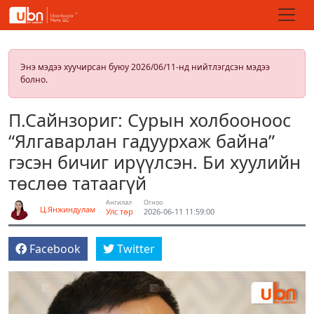
Энэ мэдээ хуучирсан буюу 2026/06/11-нд нийтлэгдсэн мэдээ
болно.
П.Сайнзориг: Сурын холбооноос
“Ялгаварлан гадуурхаж байна”
гэсэн бичиг ирүүлсэн. Би хуулийн
төслөө татаагүй
Ангилал
Огноо
Ц.Янжиндулам
Улс төр
2026-06-11 11:59:00
Facebook
Twitter