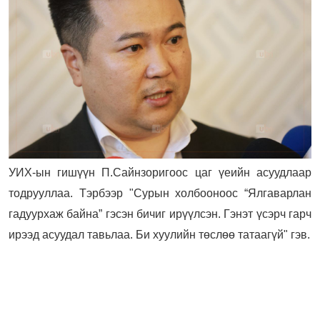
УИХ-ын гишүүн П.Сайнзоригоос цаг үеийн асуудлаар
тодрууллаа. Тэрбээр "Сурын холбооноос “Ялгаварлан
гадуурхаж байна” гэсэн бичиг ирүүлсэн. Гэнэт үсэрч гарч
ирээд асуудал тавьлаа. Би хуулийн төслөө татаагүй" гэв.