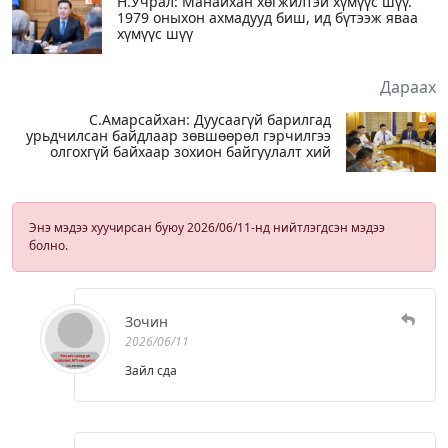
Н.Учрал: Манайхан хөгжилтэй хүмүүс шүү.
1979 оныхон ахмадууд биш, ид бүтээж яваа
хүмүүс шүү
Дараах
С.Амарсайхан: Дуусаагүй барилгад
урьдчилсан байдлаар зөвшөөрөл гэрчилгээ
олгохгүй байхаар зохион байгуулалт хий
Энэ мэдээ хуучирсан буюу 2026/06/11-нд нийтлэгдсэн мэдээ
болно.
Зочин
2026/06/11
Зайл сда