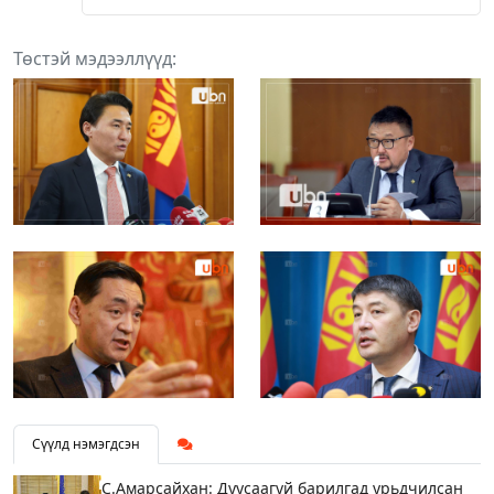
Төстэй мэдээллүүд:
Сүүлд нэмэгдсэн
С.Амарсайхан: Дуусаагүй барилгад урьдчилсан