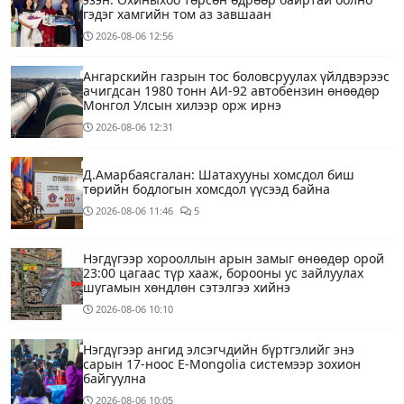
гэдэг хамгийн том аз завшаан
2026-08-06
12:56
Ангарскийн газрын тос боловсруулах үйлдвэрээс
ачигдсан 1980 тонн АИ-92 автобензин өнөөдөр
Монгол Улсын хилээр орж ирнэ
2026-08-06
12:31
Д.Амарбаясгалан: Шатахууны хомсдол биш
төрийн бодлогын хомсдол үүсээд байна
2026-08-06
11:46
5
Нэгдүгээр хорооллын арын замыг өнөөдөр орой
23:00 цагаас түр хааж, борооны ус зайлуулах
шугамын хөндлөн сэтэлгээ хийнэ
2026-08-06
10:10
Нэгдүгээр ангид элсэгчдийн бүртгэлийг энэ
сарын 17-ноос E-Mongolia системээр зохион
байгуулна
2026-08-06
10:05