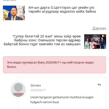
АН-ын дарга О.Цогтгэрэл цаг үеийн улс
төрийн асуудлаар мэдээлэл хийж байна
Дараах
“Супер бэлэгтэй 20 жил“ аяны хоёр өрөө
байрны эзэн: Охиныхоо төрсөн өдрөөр
байртай болно гэдэг хамгийн том аз завшаан
Энэ мэдээ хуучирсан буюу 2026/06/11-нд нийтлэгдсэн мэдээ
болно.
Зочин
2026/06/11
Uvsiin hyrgasiin gantumuriin munhzul eruugiin
hulgaich narsnii buus