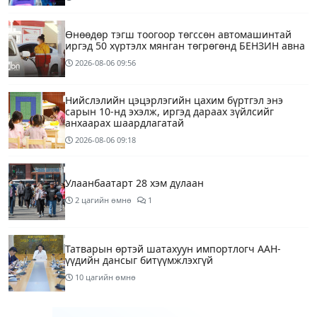
Өнөөдөр тэгш тоогоор төгссөн автомашинтай
иргэд 50 хүртэлх мянган төгрөгөнд БЕНЗИН авна
2026-08-06
09:56
Нийслэлийн цэцэрлэгийн цахим бүртгэл энэ
сарын 10-нд эхэлж, иргэд дараах зүйлсийг
анхаарах шаардлагатай
2026-08-06
09:18
Улаанбаатарт 28 хэм дулаан
2 цагийн өмнө
1
Татварын өртэй шатахуун импортлогч ААН-
үүдийн дансыг битүүмжлэхгүй
10 цагийн өмнө