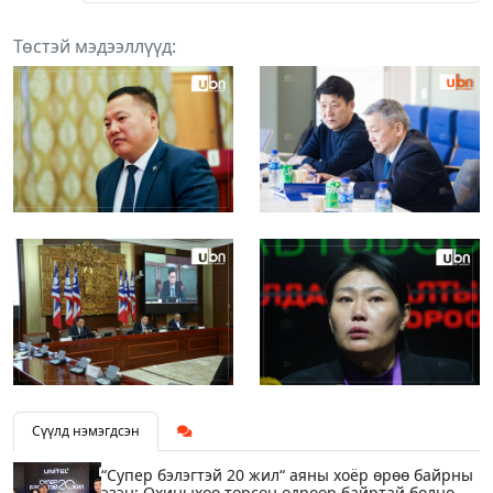
Төстэй мэдээллүүд:
Сүүлд нэмэгдсэн
“Супер бэлэгтэй 20 жил“ аяны хоёр өрөө байрны
эзэн: Охиныхоо төрсөн өдрөөр байртай болно