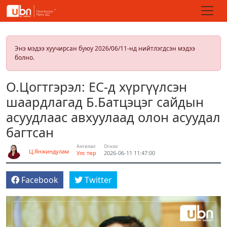
Энэ мэдээ хуучирсан буюу 2026/06/11-нд нийтлэгдсэн мэдээ
болно.
О.Цогтгэрэл: ЕС-д хүргүүлсэн
шаардлагад Б.Батцэцэг сайдын
асуудлаас авхуулаад олон асуудал
багтсан
Ангилал
Огноо
Ц.Янжиндулам
Улс төр
2026-06-11 11:47:00
Facebook
Twitter