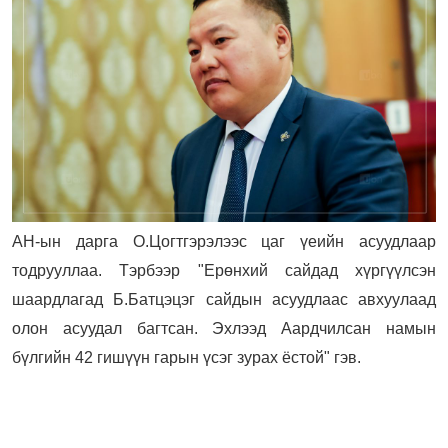
АН-ын дарга О.Цогтгэрэлээс цаг үеийн асуудлаар
тодрууллаа. Тэрбээр "Ерөнхий сайдад хүргүүлсэн
шаардлагад Б.Батцэцэг сайдын асуудлаас авхуулаад
олон асуудал багтсан. Эхлээд Аардчилсан намын
бүлгийн 42 гишүүн гарын үсэг зурах ёстой" гэв.