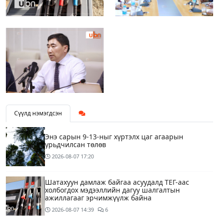
Сүүлд нэмэгдсэн
Энэ сарын 9-13-ныг хүртэлх цаг агаарын
урьдчилсан төлөв
2026-08-07
17:20
Шатахуун дамлаж байгаа асуудалд ТЕГ-аас
холбогдох мэдээллийн дагуу шалгалтын
ажиллагааг эрчимжүүлж байна
2026-08-07
14:39
6