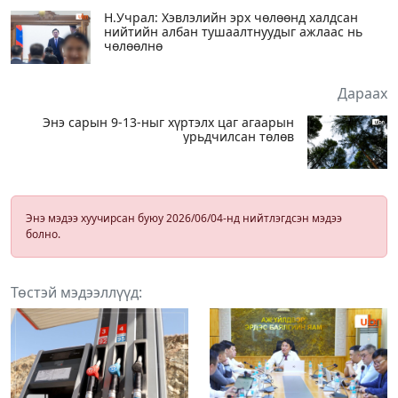
Н.Учрал: Хэвлэлийн эрх чөлөөнд халдсан
нийтийн албан тушаалтнуудыг ажлаас нь
чөлөөлнө
Дараах
Энэ сарын 9-13-ныг хүртэлх цаг агаарын
урьдчилсан төлөв
Энэ мэдээ хуучирсан буюу 2026/06/04-нд нийтлэгдсэн мэдээ
болно.
Төстэй мэдээллүүд: