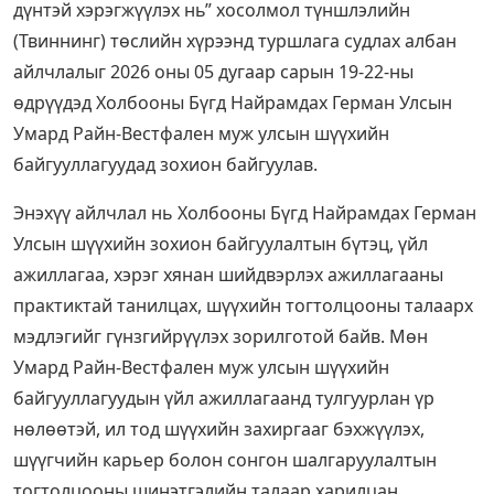
дүнтэй хэрэгжүүлэх нь” хосолмол түншлэлийн
(Твиннинг) төслийн хүрээнд туршлага судлах албан
айлчлалыг 2026 оны 05 дугаар сарын 19-22-ны
өдрүүдэд Холбооны Бүгд Найрамдах Герман Улсын
Умард Райн-Вестфален муж улсын шүүхийн
байгууллагуудад зохион байгуулав.
Энэхүү айлчлал нь Холбооны Бүгд Найрамдах Герман
Улсын шүүхийн зохион байгуулалтын бүтэц, үйл
ажиллагаа, хэрэг хянан шийдвэрлэх ажиллагааны
практиктай танилцах, шүүхийн тогтолцооны талаарх
мэдлэгийг гүнзгийрүүлэх зорилготой байв. Мөн
Умард Райн-Вестфален муж улсын шүүхийн
байгууллагуудын үйл ажиллагаанд тулгуурлан үр
нөлөөтэй, ил тод шүүхийн захиргааг бэхжүүлэх,
шүүгчийн карьер болон сонгон шалгаруулалтын
тогтолцооны шинэтгэлийн талаар харилцан