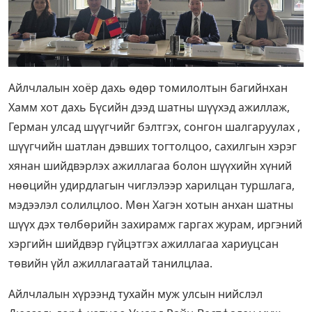
Айлчлалын хоёр дахь өдөр томилолтын багийнхан
Хамм хот дахь Бүсийн дээд шатны шүүхэд ажиллаж,
Герман улсад шүүгчийг бэлтгэх, сонгон шалгаруулах ,
шүүгчийн шатлан дэвших тогтолцоо, сахилгын хэрэг
хянан шийдвэрлэх ажиллагаа болон шүүхийн хүний
нөөцийн удирдлагын чиглэлээр харилцан туршлага,
мэдээлэл солилцлоо. Мөн Хагэн хотын анхан шатны
шүүх дэх төлбөрийн захирамж гаргах журам, иргэний
хэргийн шийдвэр гүйцэтгэх ажиллагаа хариуцсан
төвийн үйл ажиллагаатай танилцлаа.
Айлчлалын хүрээнд тухайн муж улсын нийслэл