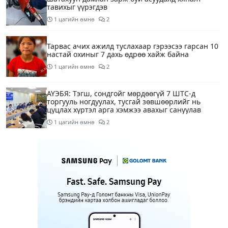
тавихыг үүрэгдэв
1 цагийн өмнө
2
Тарвас ачих ажилд туслахаар гэрээсээ гарсан 10
настай охиныг 7 дахь өдрөө хайж байна
1 цагийн өмнө
2
АҮЭБЯ: Тэгш, сондгойг мөрдөөгүй 7 ШТС-д
торгууль ногдуулах, тусгай зөвшөөрлийг нь
цуцлах хүртэл арга хэмжээ авахыг сануулав
1 цагийн өмнө
2
Боловсролын сайд Л.Энх-Амгалан Pearson
компанийн удирдлагуудтай уулзаж, хамтын
ажиллагааг гүнзгийрүүлэх талаар ярилцжээ
1 цагийн өмнө
Улаанбаатарт 29 хэм дулаан байна
5 цагийн өмнө