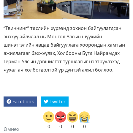
“Твиннинг” төслийн хүрээнд зохион байгуулагдсан
энэхүү айлчлал нь Монгол Улсын шүүхийн
шинэтгэлийн явцад байгууллага хоорондын хамтын
ажиллагааг бэхжүүлэх, Холбооны Бүгд Найрамдах
Герман Улсын дэвшилтэт туршлагыг нэвтрүүлэхэд
чухал ач холбогдолтой үр дүнтэй ажил боллоо.
Facebook
Twitter
0
0
0
0
Өмнөх