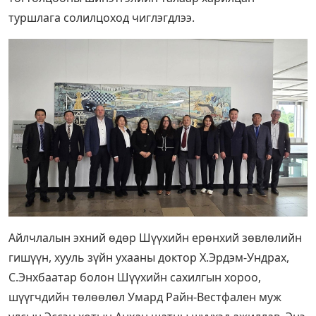
туршлага солилцоход чиглэгдлээ.
Айлчлалын эхний өдөр Шүүхийн ерөнхий зөвлөлийн
гишүүн, хууль зүйн ухааны доктор Х.Эрдэм-Ундрах,
С.Энхбаатар болон Шүүхийн сахилгын хороо,
шүүгчдийн төлөөлөл Умард Райн-Вестфален муж