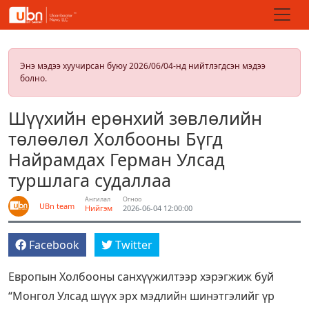
Энэ мэдээ хуучирсан буюу 2026/06/04-нд нийтлэгдсэн мэдээ
болно.
Шүүхийн ерөнхий зөвлөлийн
төлөөлөл Холбооны Бүгд
Найрамдах Герман Улсад
туршлага судаллаа
Ангилал
Огноо
UBn team
Нийгэм
2026-06-04 12:00:00
Facebook
Twitter
Европын Холбооны санхүүжилтээр хэрэгжиж буй
“Монгол Улсад шүүх эрх мэдлийн шинэтгэлийг үр