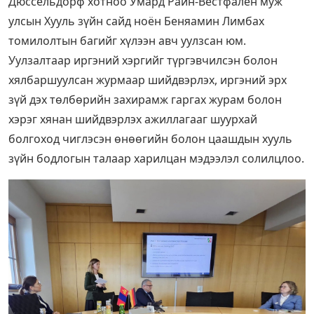
Дюссельдорф хотноо Умард Райн-Вестфален муж
улсын Хууль зүйн сайд ноён Беняамин Лимбах
томилолтын багийг хүлээн авч уулзсан юм.
Уулзалтаар иргэний хэргийг түргэвчилсэн болон
хялбаршуулсан журмаар шийдвэрлэх, иргэний эрх
зүй дэх төлбөрийн захирамж гаргах журам болон
хэрэг хянан шийдвэрлэх ажиллагааг шуурхай
болгоход чиглэсэн өнөөгийн болон цаашдын хууль
зүйн бодлогын талаар харилцан мэдээлэл солилцлоо.