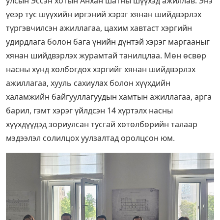
улсын Эссэн хотын Анхан шатны шүүхэд ажиллав. Энэ
үеэр тус шүүхийн иргэний хэрэг хянан шийдвэрлэх
түргэвчилсэн ажиллагаа, цахим хавтаст хэргийн
удирдлага болон бага үнийн дүнтэй хэрэг маргааныг
хянан шийдвэрлэх журамтай танилцлаа. Мөн өсвөр
насны хүнд холбогдох хэргийг хянан шийдвэрлэх
ажиллагаа, хууль сахиулах болон хүүхдийн
халамжийн байгууллагуудын хамтын ажиллагаа, арга
барил, гэмт хэрэг үйлдсэн 14 хүртэлх насны
хүүхдүүдэд зориулсан тусгай хөтөлбөрийн талаар
мэдээлэл солилцох уулзалтад оролцсон юм.