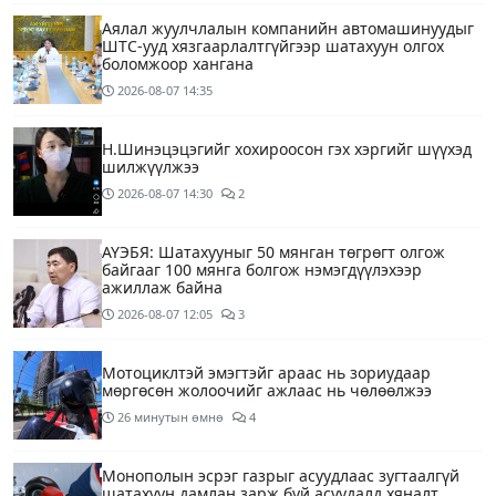
Аялал жуулчлалын компанийн автомашинуудыг
ШТС-ууд хязгаарлалтгүйгээр шатахуун олгох
боломжоор хангана
2026-08-07
14:35
Н.Шинэцэцэгийг хохироосон гэх хэргийг шүүхэд
шилжүүлжээ
2026-08-07
14:30
2
АҮЭБЯ: Шатахууныг 50 мянган төгрөгт олгож
байгааг 100 мянга болгож нэмэгдүүлэхээр
ажиллаж байна
2026-08-07
12:05
3
Мотоциклтэй эмэгтэйг араас нь зориудаар
мөргөсөн жолоочийг ажлаас нь чөлөөлжээ
26 минутын өмнө
4
Монополын эсрэг газрыг асуудлаас зугтаалгүй
шатахуун дамлан зарж буй асуудалд хяналт