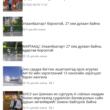
2026-08-09
17:54
Улаанбаатарт бороотой, 27 хэм дулаан байна
9 цагийн өмнө
МАРГААШ: Улаанбаатарт 27 хэм дулаан байна,
өдөртөө бороотой
18 цагийн өмнө
Энэ сардаа багтаж ашиглалтад орох агуулах
АИ-92-ийн хэрэглээний 13 хоногийн хэрэгцээг
бүрэн хангана
18 цагийн өмнө
1
БНСУ-ын Шинхан их сургууль К-соёлын наадам
болон мэргэжилд суурилсан боловсролын сайн
дурын хөтөлбөрийг зохион байгуулж байна
21 цагийн өмнө
1