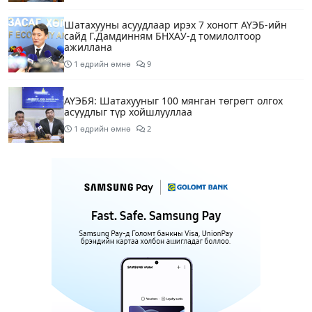
Шатахууны асуудлаар ирэх 7 хоногт АҮЭБ-ийн
сайд Г.Дамдинням БНХАУ-д томилолтоор
ажиллана
1 өдрийн өмнө
9
АҮЭБЯ: Шатахууныг 100 мянган төгрөгт олгох
асуудлыг түр хойшлууллаа
1 өдрийн өмнө
2
Сүхбаатар боомтоор орж ирсэн 3448 тонн АИ-92
автобензинийг агуулахуудад буулгах ажлыг
зохион байгуулж байна
1 өдрийн өмнө
Ерөнхий сайд БНХАУ-аас сар бүр 12-15 мянган
тонн АИ-92 автобензин тогтмол нийлүүлэх хүсэлт
тавилаа
1 өдрийн өмнө
4
Өнөөдөр тэгш тоогоор төгссөн автомашинтай