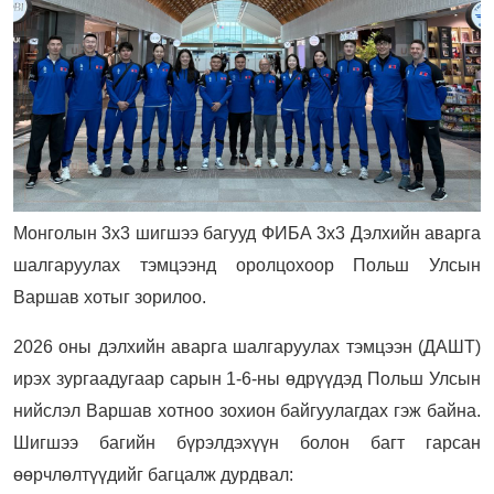
Монголын 3х3 шигшээ багууд ФИБА 3х3 Дэлхийн аварга
шалгаруулах тэмцээнд оролцохоор Польш Улсын
Варшав хотыг зорилоо.
2026 оны дэлхийн аварга шалгаруулах тэмцээн (ДАШТ)
ирэх зургаадугаар сарын 1-6-ны өдрүүдэд Польш Улсын
нийслэл Варшав хотноо зохион байгуулагдах гэж байна.
Шигшээ багийн бүрэлдэхүүн болон багт гарсан
өөрчлөлтүүдийг багцалж дурдвал: