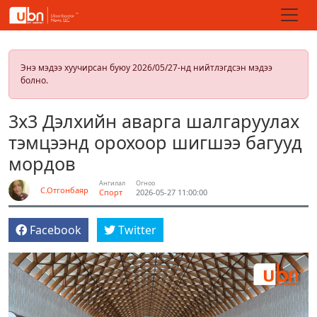
Энэ мэдээ хуучирсан буюу 2026/05/27-нд нийтлэгдсэн мэдээ
болно.
3х3 Дэлхийн аварга шалгаруулах
тэмцээнд орохоор шигшээ багууд
мордов
Ангилал
Огноо
С.Отгонбаяр
Спорт
2026-05-27 11:00:00
Facebook
Twitter