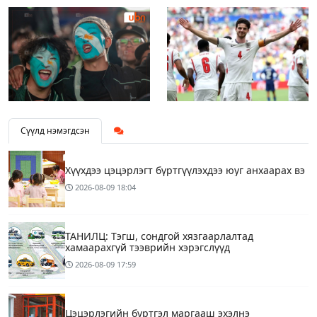
Сүүлд нэмэгдсэн
Хүүхдээ цэцэрлэгт бүртгүүлэхдээ юуг анхаарах вэ
2026-08-09
18:04
ТАНИЛЦ: Тэгш, сондгой хязгаарлалтад
хамаарахгүй тээврийн хэрэгслүүд
2026-08-09
17:59
Цэцэрлэгийн бүртгэл маргааш эхэлнэ