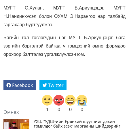
МУГТ О.Хулан, МУГТ Б.Ариунцэцэг, МУГТ
Н.Нандинхүсэл болон ОУХМ Э.Нарангоо нар талбайд
гаргахаар бүртгүүлжээ.
Багийн гол тоглогчдын нэг МУГТ Б.Ариунцэцэг бага
зэргийн бэртэлтэй байгаа ч тэмцээний өмнө формдоо
орохоор бэлтгэлээ үргэлжлүүлсэн юм.
Facebook
Twitter
1
0
0
0
Өмнөх
ҮХЦ: “УДШ-ийн Ерөнхий шүүгчийг дахин
томилдог байх эсэх“ маргааны шийдвэрийг