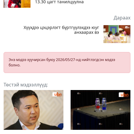
13.30 цагт танилцуулна
Дараах
Хүүхдээ цэцэрлэгт бүртгүүлэхдээ юуг
анхаарах вэ
Энэ мэдээ хуучирсан буюу 2026/05/27-нд нийтлэгдсэн мэдээ
болно.
Төстэй мэдээллүүд: