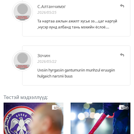
С.Алтанчимэг
2026/05/25
Та нартаа ажлын ажилт хүсье ээ....цаг наргүй
,нүсэр хүнд албанд тань мэхийн ёслоё....
Зочин
2026/05/22
Uvsiin hyrgasiin gantumuriin munhzul eruugiin
hulgaich narsnii buus
Төстэй мэдээллүүд: