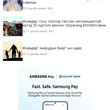
тавилаа
9 цагийн өмнө
4
Өнөөдөр тэгш тоогоор төгссөн автомашинтай
иргэд 50 хүртэлх мянган төгрөгөнд БЕНЗИН авна
11 цагийн өмнө
1
Өнөөдөр” Аавуудын баяр”-ын өдөр
12 цагийн өмнө
Улаанбаатарт 31 хэм дулаан байна
14 цагийн өмнө
МАРГААШ: Улаанбаатарт 31 хэм дулаан байна
1 өдрийн өмнө