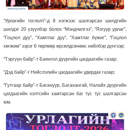
“Урлагийн тоглолт”-д 8 нэгжээс шалгарсан шилдгийн
шилдэг 20 үзүүлбэр болох “Мэндчилгээ”, “Язгуур урлаг”,
“Гоцлол дуу”, “Хамтлаг дуу”, “Хамтлаг бүжиг”, “Гоцлол
хөгжим” зэрэг 6 төрлөөр өрсөлдсөнөөс нийлбэр дүнгээр:
“Тэргүүн байр”-т Баянгол дүүргийн цагдаагийн газар;
“Дэд байр”-т Нийслэлийн цагдаагийн удирдах газар;
“Гутгаар байр”-т Багануур, Багахангай, Налайх дүүргийн
цагдаагийн хэлтсийн хамтарсан баг тус тус шалгарсан
юм.