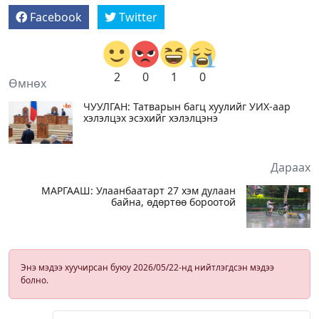
Facebook
Twitter
2
0
1
0
Өмнөх
ЧУУЛГАН: Татварын багц хуулийг УИХ-аар
хэлэлцэх эсэхийг хэлэлцэнэ
Дараах
МАРГААШ: Улаанбаатарт 27 хэм дулаан
байна, өдөртөө бороотой
Энэ мэдээ хуучирсан буюу 2026/05/22-нд нийтлэгдсэн мэдээ
болно.