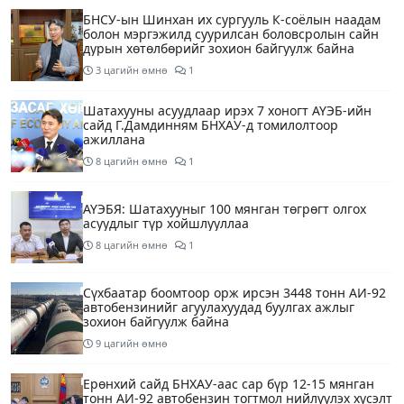
БНСУ-ын Шинхан их сургууль К-соёлын наадам
болон мэргэжилд суурилсан боловсролын сайн
дурын хөтөлбөрийг зохион байгуулж байна
3 цагийн өмнө
1
Шатахууны асуудлаар ирэх 7 хоногт АҮЭБ-ийн
сайд Г.Дамдинням БНХАУ-д томилолтоор
ажиллана
8 цагийн өмнө
1
АҮЭБЯ: Шатахууныг 100 мянган төгрөгт олгох
асуудлыг түр хойшлууллаа
8 цагийн өмнө
1
Сүхбаатар боомтоор орж ирсэн 3448 тонн АИ-92
автобензинийг агуулахуудад буулгах ажлыг
зохион байгуулж байна
9 цагийн өмнө
Ерөнхий сайд БНХАУ-аас сар бүр 12-15 мянган
тонн АИ-92 автобензин тогтмол нийлүүлэх хүсэлт