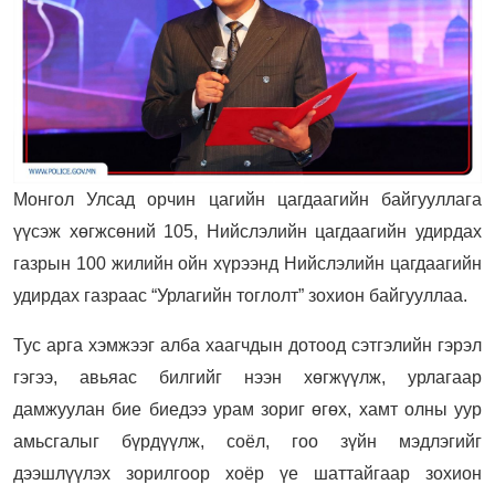
Монгол Улсад орчин цагийн цагдаагийн байгууллага
үүсэж хөгжсөний 105, Нийслэлийн цагдаагийн удирдах
газрын 100 жилийн ойн хүрээнд Нийслэлийн цагдаагийн
удирдах газраас “Урлагийн тоглолт” зохион байгууллаа.
Тус арга хэмжээг алба хаагчдын дотоод сэтгэлийн гэрэл
гэгээ, авьяас билгийг нээн хөгжүүлж, урлагаар
дамжуулан бие биедээ урам зориг өгөх, хамт олны уур
амьсгалыг бүрдүүлж, соёл, гоо зүйн мэдлэгийг
дээшлүүлэх зорилгоор хоёр үе шаттайгаар зохион