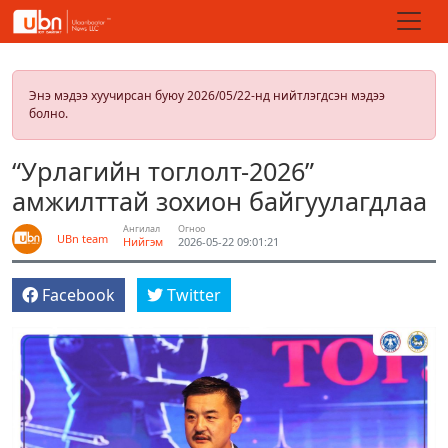
Энэ мэдээ хуучирсан буюу 2026/05/22-нд нийтлэгдсэн мэдээ
болно.
“Урлагийн тоглолт-2026”
амжилттай зохион байгуулагдлаа
Ангилал
Огноо
UBn team
Нийгэм
2026-05-22 09:01:21
Facebook
Twitter