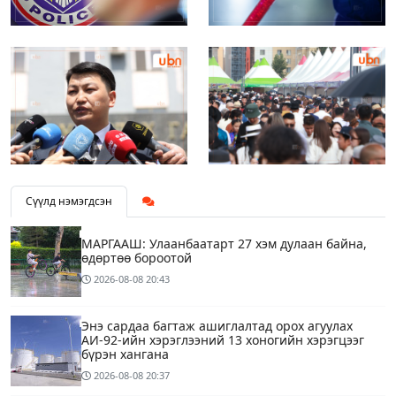
Сүүлд нэмэгдсэн
МАРГААШ: Улаанбаатарт 27 хэм дулаан байна,
өдөртөө бороотой
2026-08-08
20:43
Энэ сардаа багтаж ашиглалтад орох агуулах
АИ-92-ийн хэрэглээний 13 хоногийн хэрэгцээг
бүрэн хангана
2026-08-08
20:37