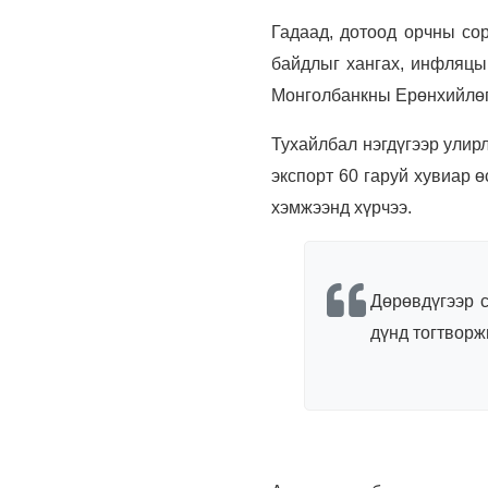
Гадаад, дотоод орчны сор
байдлыг хангах, инфляцыг
Монголбанкны Ерөнхийлөг
Тухайлбал нэгдүгээр улир
экспорт 60 гаруй хувиар 
хэмжээнд хүрчээ.
Дөрөвдүгээр 
дүнд тогтворж