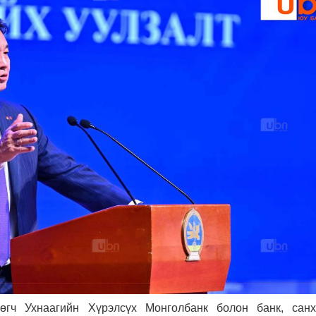
гч Ухнаагийн Хүрэлсүх Монголбанк болон банк, санх