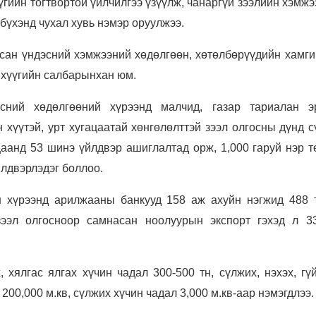
гийн тогтвортой үйлчилгээ үзүүлж, чанаргүй зээлийн хэмжэ
бүхэнд чухал хувь нэмэр оруулжээ.
сан үндэсний хэмжээний хөдөлгөөн, хөтөлбөрүүдийн хамги
анхүүгийн салбарынхан юм.
эсний хөдөлгөөний хүрээнд малчид, газар тариалан эр
н хүүтэй, урт хугацаатай хөнгөлөлттэй зээл олгосны дүнд 
цаанд 53 шинэ үйлдвэр ашиглалтад орж, 1,000 гаруй нэр т
йлдвэрлэдэг боллоо.
н хүрээнд арилжааны банкууд 158 аж ахуйн нэгжид 488 
 зээл олгосноор самнасан ноолуурын экспорт гэхэд л 3
 хялгас ялгах хүчин чадал 300-500 тн, сүлжих, нэхэх, гү
200,000 м.кв, сүлжих хүчин чадал 3,000 м.кв-аар нэмэгдлээ.