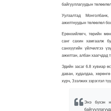
байгууллагуудын төлөөлөл
Уулзалтад Монголбанк,
ажилтнуудын төлөөлөл бол
Ерөнхийлөгч, төрийн мөн
санг сахин хамгаалж бу
санхүүгийн үйлчилгээ үз
ажилтан, албан хаагчдад 
Эдийн засаг 6.8 хувиар ө
даван, худалдаа, хөрөнг
хүрч, Зээлжих зэрэглэл тү
Энэ бүхэн н
байгууллаг