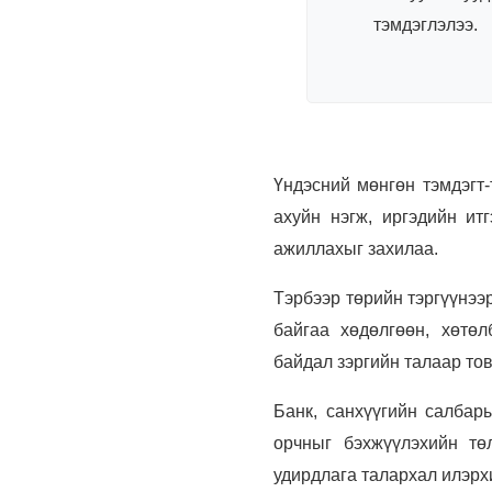
тэмдэглэлээ.
Үндэсний мөнгөн тэмдэгт-
ахуйн нэгж, иргэдийн ит
ажиллахыг захилаа.
Тэрбээр төрийн тэргүүнээ
байгаа хөдөлгөөн, хөтөл
байдал зэргийн талаар то
Банк, санхүүгийн салбар
орчныг бэхжүүлэхийн тө
удирдлага талархал илэрх