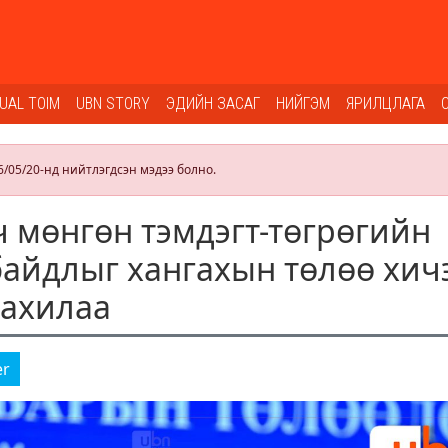
SUAL TOIM
UBN STORY
ЭДИЙН ЗАСАГ
НИЙГЭМ
ЯРИЛЦЛАГА
6/05/20-нд нийтлэгдсэн мэдээ болно.
 мөнгөн тэмдэгт-төгрөгийн
байдлыг хангахын төлөө хич
захилаа
er