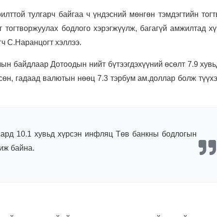
илттой тулгарч байгаа ч үндэсний мөнгөн тэмдэгтийн тогт
 тогтворжуулах бодлого хэрэгжүүлж, багагүй амжилтад хү
ч С.Наранцогт хэллээ.
лын байдлаар Дотоодын нийт бүтээгдэхүүний өсөлт 7.9 хувь
өсөн, гадаад валютын нөөц 7.3 тэрбум ам.доллар болж түүх
сард 10.1 хувьд хүрсэн инфляц Төв банкны бодлогын
иж байна.