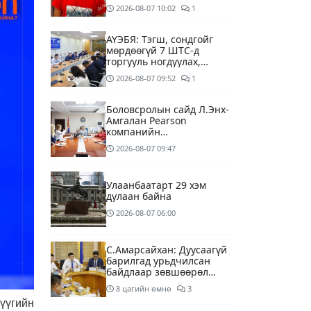
өдрөө хайж байна
2026-08-07
10:02
1
АҮЭБЯ: Тэгш, сондгойг
мөрдөөгүй 7 ШТС-д
торгууль ногдуулах,
тусгай зөвшөөрлийг нь
2026-08-07
09:52
1
цуцлах хүртэл арга
хэмжээ авахыг сануулав
Боловсролын сайд Л.Энх-
Амгалан Pearson
компанийн
удирдлагуудтай уулзаж,
2026-08-07
09:47
хамтын ажиллагааг
гүнзгийрүүлэх талаар
ярилцжээ
Улаанбаатарт 29 хэм
дулаан байна
2026-08-07
06:00
С.Амарсайхан: Дуусаагүй
барилгад урьдчилсан
байдлаар зөвшөөрөл
гэрчилгээ олгохгүй
8 цагийн өмнө
3
байхаар зохион
үүгийн
байгуулалт хий