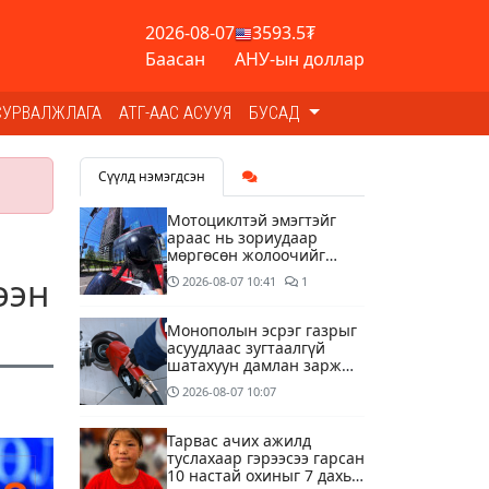
2026-08-07
3593.5₮
Баасан
АНУ-ын доллар
СУРВАЛЖЛАГА
АТГ-ААС АСУУЯ
БУСАД
Сүүлд нэмэгдсэн
Мотоциклтэй эмэгтэйг
араас нь зориудаар
мөргөсөн жолоочийг
ажлаас нь чөлөөлжээ
ээн
2026-08-07
10:41
1
Монополын эсрэг газрыг
асуудлаас зугтаалгүй
шатахуун дамлан зарж
буй асуудалд хяналт
2026-08-07
10:07
тавихыг үүрэгдэв
Тарвас ачих ажилд
туслахаар гэрээсээ гарсан
10 настай охиныг 7 дахь