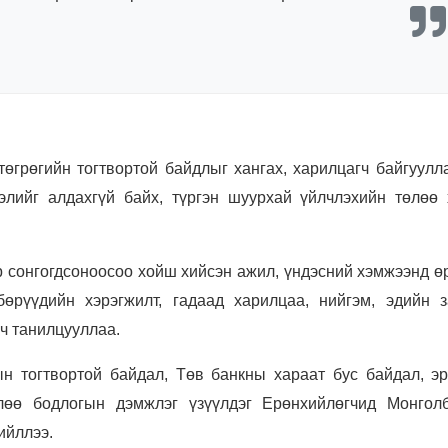
төгрөгийн тогтвортой байдлыг хангах, харилцагч байгуулл
гэлийг алдахгүй байх, түргэн шуурхай үйлчлэхийн төлөө 
р сонгогдсоноосоо хойш хийсэн ажил, үндэсний хэмжээнд ө
бөрүүдийн хэрэгжилт, гадаад харилцаа, нийгэм, эдийн з
вч танилцууллаа.
ын тогтвортой байдал, Төв банкны хараат бус байдал, эр
лөө бодлогын дэмжлэг үзүүлдэг Ерөнхийлөгчид Монгол
ийллээ.