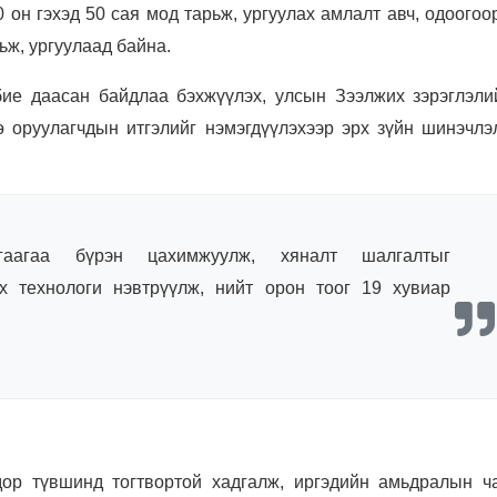
он гэхэд 50 сая мод тарьж, ургуулах амлалт авч, одоогоо
рьж, ургуулаад байна.
бие даасан байдлаа бэхжүүлэх, улсын Зээлжих зэрэглэли
ө оруулагчдын итгэлийг нэмэгдүүлэхээр эрх зүйн шинэчлэ
гаагаа бүрэн цахимжуулж, хяналт шалгалтыг
х технологи нэвтрүүлж, нийт орон тоог 19 хувиар
р түвшинд тогтвортой хадгалж, иргэдийн амьдралын ч