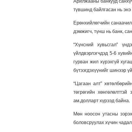
Арилжааны банкууд санхүү
түвшинд байлгасан нь энэ 
Ерөнхийлөгчийн санаачил
дэмжигч, түнш нь банк, с
“Хүнсний хувьсгал” үнд
үйлдвэрлэгчдэд 5-6 хувий
гурван жил хүрэхгүй хуга
бүтээгдэхүүнийг шинээр ү
“Цагаан алт” хөтөлбөрий
төгрөгийн хөнгөлөлттэй
ам.долларт хүрээд байна.
Мөн ноосон утасны ээрэх,
боловсруулах хүчин чадал 