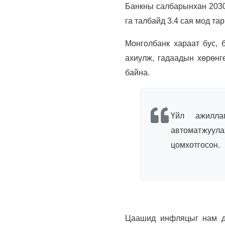
Банкны салбарынхан 2030 
га талбайд 3.4 сая мод та
Монголбанк хараат бус, 
ахиулж, гадаадын хөрөнг
байна.
Үйл ажилла
автоматжуула
цомхотгосон.
Цаашид инфляцыг нам до