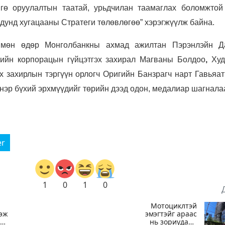
нгө оруулалтын таатай, урьдчилан таамаглах боломжтой
дунд хугацааны Стратеги төлөвлөгөө” хэрэгжүүлж байна.
х мөн өдөр Монголбанкны ахмад ажилтан Пэрэнлэйн Д
гийн корпорацын гүйцэтгэх захирал Магваны Болдоо
,
Худ
х захирлын тэргүүн орлогч Оригийн Банзрагч нарт Гавьяат
 нэр бүхий эрхмүүдийг төрийн дээд одон, медалиар шагнала
er
1
0
1
0
Мотоциклтэй
гэж
эмэгтэйг араас
айд
нь зориудаар