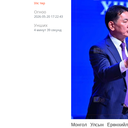
Улс төр
Огноо
2026-05-20 17:22:43
Унших
4 минут 39 секунд
Монгол Улсын Ерөнхийлө