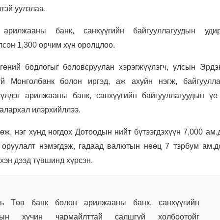
тэй уулзлаа.
 арилжааны банк, санхүүгийн байгууллагуудын удир
сон 1,300 орчим хүн оролцлоо.
гөний бодлогыг боловсруулан хэрэгжүүлэгч, улсын Эрдэ
й Монголбанк болон иргэд, аж ахуйн нэгж, байгуулла
үүлдэг арилжааны банк, санхүүгийн байгууллагуудын үе
талархал илэрхийллээ.
сөж, нэг хүнд ногдох Дотоодын нийт бүтээгдэхүүн 7,000 ам
ө оруулалт нэмэгдэж, гадаад валютын нөөц 7 тэрбум ам.д
үхэн дээд түвшинд хүрсэн.
ь Төв банк болон арилжааны банк, санхүүгийн
уудын хүчин чармайлттай салшгүй холбоотойг