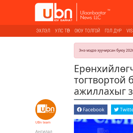
ЭХЛЭЛ
УЛС ТӨР
ОЮУ ТОЛГОЙ
ГОЛ ДҮР
VI
Энэ мэдээ хуучирсан буюу 202
Ерөнхийлөгч
тогтвортой 
ажиллахыг 
Facebook
Twitt
UBn team
Ангилал