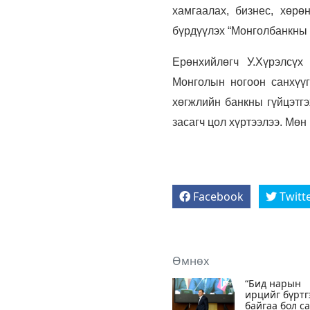
хамгаалах, бизнес, хөрө
бүрдүүлэх “Монголбанкны 
Ерөнхийлөгч У.Хүрэлсү
Монголын ногоон санхүү
хөгжлийн банкны гүйцэтгэ
засагч цол хүртээлээ. Мөн
Facebook
Twitt
Өмнөх
“Бид нарын
ирцийг бүрт
байгаа бол с