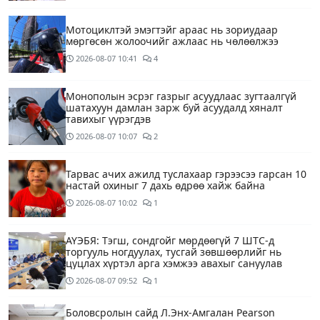
Мотоциклтэй эмэгтэйг араас нь зориудаар
мөргөсөн жолоочийг ажлаас нь чөлөөлжээ
2026-08-07
10:41
4
Монополын эсрэг газрыг асуудлаас зугтаалгүй
шатахуун дамлан зарж буй асуудалд хяналт
тавихыг үүрэгдэв
2026-08-07
10:07
2
Тарвас ачих ажилд туслахаар гэрээсээ гарсан 10
настай охиныг 7 дахь өдрөө хайж байна
2026-08-07
10:02
1
АҮЭБЯ: Тэгш, сондгойг мөрдөөгүй 7 ШТС-д
торгууль ногдуулах, тусгай зөвшөөрлийг нь
цуцлах хүртэл арга хэмжээ авахыг сануулав
2026-08-07
09:52
1
Боловсролын сайд Л.Энх-Амгалан Pearson