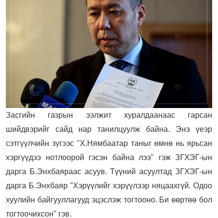
Засгийн газрын ээлжит хуралдаанаас гарсан
шийдвэрийг сайд нар танилцуулж байна. Энэ үеэр
сэтгүүлчийн зүгээс "Х.Нямбаатар таныг өмнө нь ярьсан
хэргүүдээ нотлоорой гэсэн байна лээ" гэж ЗГХЭГ-ын
дарга Б.Энхбаяраас асуув. Түүний асуултад ЗГХЭГ-ын
дарга Б.Энхбаяр "Хэрүүлийг хэрүүлээр няцаахгүй. Одоо
хуулийн байгууллагууд эцэслэж тогтооно. Би өөртөө бол
тогтоочихсон" гэв.