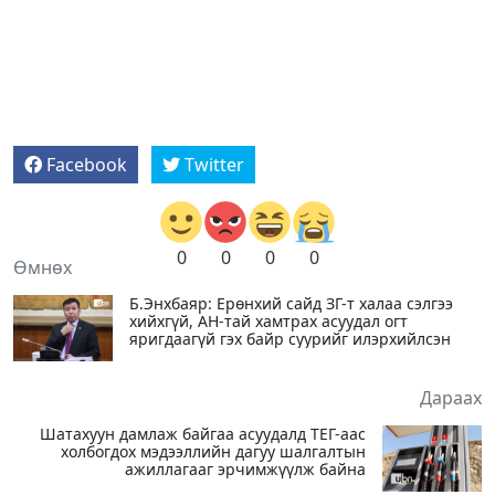
Facebook
Twitter
0
0
0
0
Өмнөх
Б.Энхбаяр: Ерөнхий сайд ЗГ-т халаа сэлгээ
хийхгүй, АН-тай хамтрах асуудал огт
яригдаагүй гэх байр суурийг илэрхийлсэн
Дараах
Шатахуун дамлаж байгаа асуудалд ТЕГ-аас
холбогдох мэдээллийн дагуу шалгалтын
ажиллагааг эрчимжүүлж байна