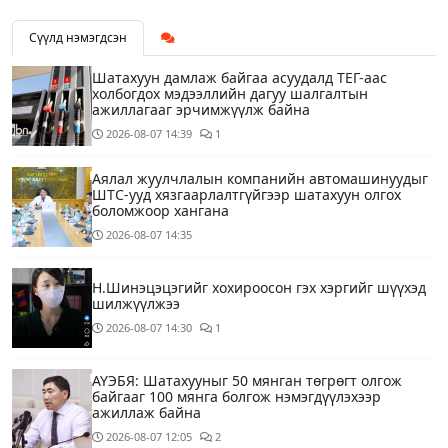
Сүүлд нэмэгдсэн
Шатахуун дамлаж байгаа асуудалд ТЕГ-аас
холбогдох мэдээллийн дагуу шалгалтын
ажиллагааг эрчимжүүлж байна
2026-08-07
14:39
1
Аялал жуулчлалын компанийн автомашинуудыг
ШТС-ууд хязгаарлалтгүйгээр шатахуун олгох
боломжоор хангана
2026-08-07
14:35
Н.Шинэцэцэгийг хохироосон гэх хэргийг шүүхэд
шилжүүлжээ
2026-08-07
14:30
1
АҮЭБЯ: Шатахууныг 50 мянган төгрөгт олгож
байгааг 100 мянга болгож нэмэгдүүлэхээр
ажиллаж байна
2026-08-07
12:05
2