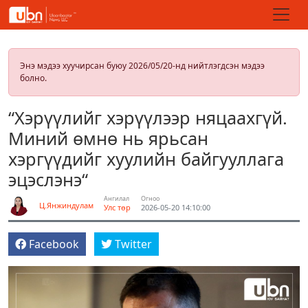
Энэ мэдээ хуучирсан буюу 2026/05/20-нд нийтлэгдсэн мэдээ
болно.
“Хэрүүлийг хэрүүлээр няцаахгүй.
Миний өмнө нь ярьсан
хэргүүдийг хуулийн байгууллага
эцэслэнэ“
Ангилал
Огноо
Ц.Янжиндулам
Улс төр
2026-05-20 14:10:00
Facebook
Twitter