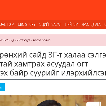
SUAL TOIM
UBN STORY
ЭДИЙН ЗАСАГ
НИЙГЭМ
ЯРИЛЦЛАГА
6/05/20-нд нийтлэгдсэн мэдээ болно.
рөнхий сайд ЗГ-т халаа сэлг
тай хамтрах асуудал огт
гэх байр суурийг илэрхийлсэ
er