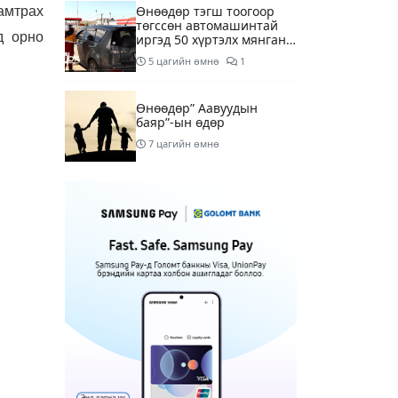
Өнөөдөр тэгш тоогоор
амтрах
төгссөн автомашинтай
д орно
иргэд 50 хүртэлх мянган
төгрөгөнд БЕНЗИН авна
5 цагийн өмнө
1
Өнөөдөр” Аавуудын
баяр”-ын өдөр
7 цагийн өмнө
Улаанбаатарт 31 хэм
дулаан байна
9 цагийн өмнө
МАРГААШ: Улаанбаатарт
31 хэм дулаан байна
18 цагийн өмнө
Шатахуун дамлан
борлуулсан хоёр