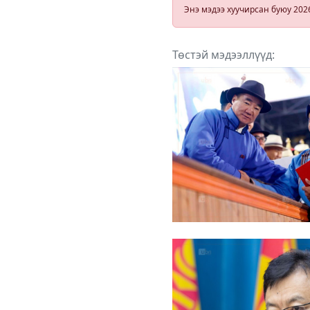
худалдсан
Энэ мэдээ хуучирсан буюу 202
хуулийн
этгээдүүдийн
хэргийг шүүх
шилжүүлжээ
Төстэй мэдээллүүд: