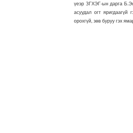
үеэр ЗГХЭГ-ын дарга Б.Эн
асуудал огт яригдаагүй 
орохгүй, зөв буруу гэх яма