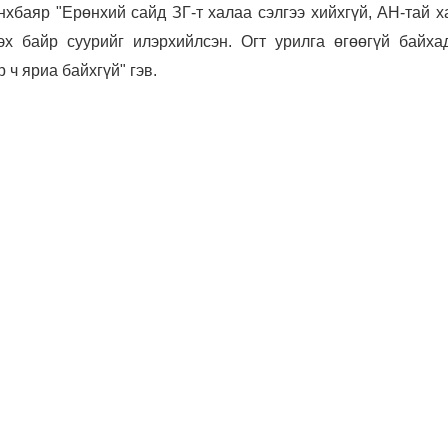
хбаяр "Ерөнхий сайд ЗГ-т халаа сэлгээ хийхгүй, АН-тай х
гэх байр суурийг илэрхийлсэн. Огт урилга өгөөгүй байха
р ч яриа байхгүй" гэв.