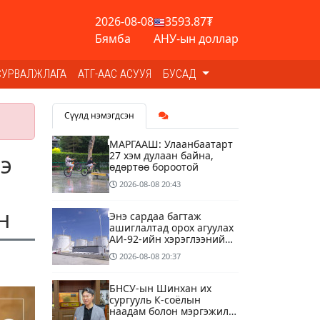
2026-08-08
3593.87₮
Бямба
АНУ-ын доллар
СУРВАЛЖЛАГА
АТГ-ААС АСУУЯ
БУСАД
Сүүлд нэмэгдсэн
МАРГААШ: Улаанбаатарт
27 хэм дулаан байна,
ээ
өдөртөө бороотой
2026-08-08
20:43
н
Энэ сардаа багтаж
ашиглалтад орох агуулах
АИ-92-ийн хэрэглээний
13 хоногийн хэрэгцээг
2026-08-08
20:37
бүрэн хангана
БНСУ-ын Шинхан их
сургууль К-соёлын
наадам болон мэргэжилд