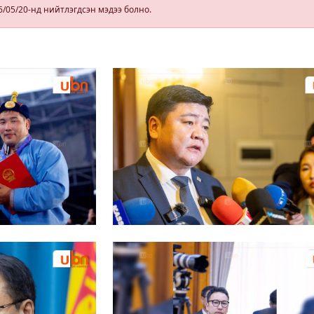
6/05/20-нд нийтлэгдсэн мэдээ болно.
эд