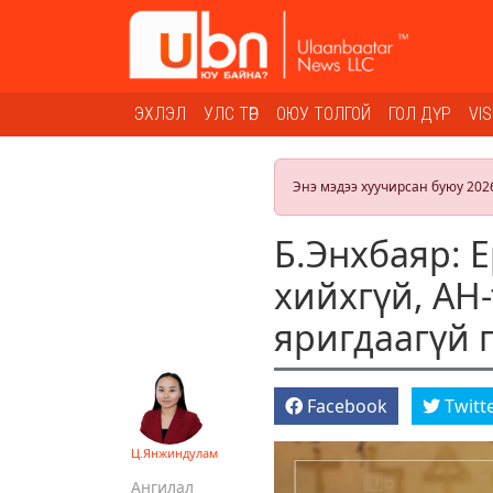
ЭХЛЭЛ
УЛС ТӨР
ОЮУ ТОЛГОЙ
ГОЛ ДҮР
VI
Энэ мэдээ хуучирсан буюу 202
Б.Энхбаяр: Е
хийхгүй, АН-
яригдаагүй 
Facebook
Twitt
Ц.Янжиндулам
Ангилал