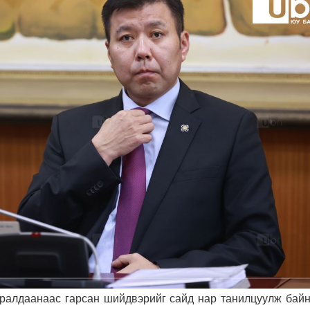
уралдаанаас гарсан шийдвэрийг сайд нар танилцуулж байн