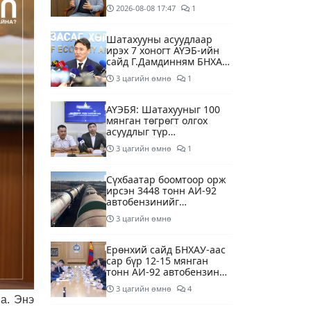
суурилсан боловсролын
2026-08-08
17:47
1
сайн дурын хөтөлбөрийг
зохион байгуулж байна
Шатахууны асуудлаар
ирэх 7 хоногт АҮЭБ-ийн
сайд Г.Дамдинням БНХАУ-
д томилолтоор ажиллана
3 цагийн өмнө
1
АҮЭБЯ: Шатахууныг 100
мянган төгрөгт олгох
асуудлыг түр
хойшлууллаа
3 цагийн өмнө
1
Сүхбаатар боомтоор орж
ирсэн 3448 тонн АИ-92
автобензинийг
агуулахуудад буулгах
3 цагийн өмнө
ажлыг зохион байгуулж
байна
Ерөнхий сайд БНХАУ-аас
сар бүр 12-15 мянган
тонн АИ-92 автобензин
тогтмол нийлүүлэх хүсэлт
3 цагийн өмнө
4
тавилаа
а. Энэ