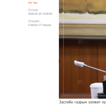
Улс төр
Огноо
2026-05-20 14:00:00
Унших
0 минут 27 секунд
Засгийн газрын ээлжит х