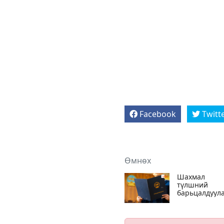
Facebook
Twitt
Өмнөх
Шахмал
түлшний
барьцалдуул
дүгнэлтийг
хуурамчаар
үйлдүүлэн