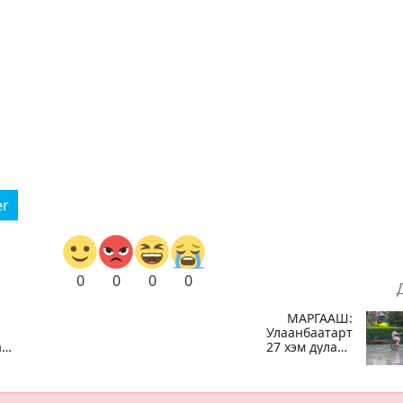
er
0
0
0
0
МАРГААШ:
Улаанбаатарт
агчийн
27 хэм дулаан
байна, өдөртөө
бороотой