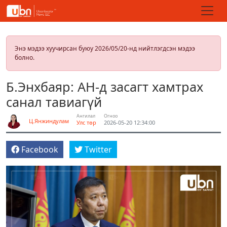
Энэ мэдээ хуучирсан буюу 2026/05/20-нд нийтлэгдсэн мэдээ
болно.
Б.Энхбаяр: АН-д засагт хамтрах
санал тавиагүй
Ангилал
Огноо
Ц.Янжиндулам
Улс төр
2026-05-20 12:34:00
Facebook
Twitter