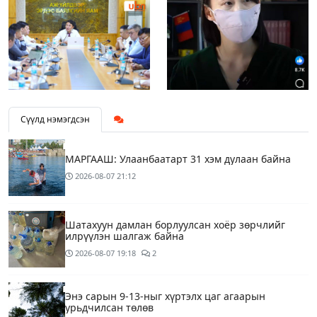
Сүүлд нэмэгдсэн
МАРГААШ: Улаанбаатарт 31 хэм дулаан байна
2026-08-07
21:12
Шатахуун дамлан борлуулсан хоёр зөрчлийг
илрүүлэн шалгаж байна
2026-08-07
19:18
2
Энэ сарын 9-13-ныг хүртэлх цаг агаарын
урьдчилсан төлөв