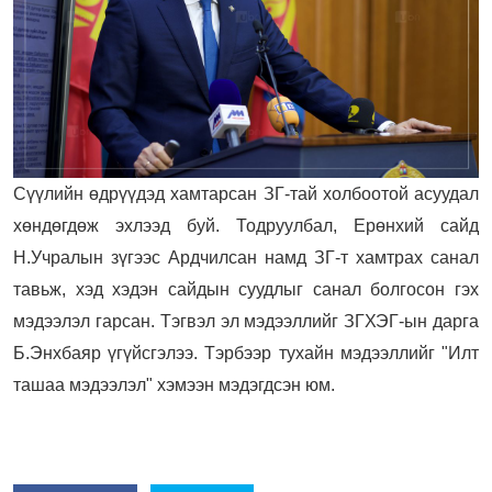
Сүүлийн өдрүүдэд хамтарсан ЗГ-тай холбоотой асуудал
хөндөгдөж эхлээд буй. Тодруулбал, Ерөнхий сайд
Н.Учралын зүгээс Ардчилсан намд ЗГ-т хамтрах санал
тавьж, хэд хэдэн сайдын суудлыг санал болгосон гэх
мэдээлэл гарсан. Тэгвэл эл мэдээллийг ЗГХЭГ-ын дарга
Б.Энхбаяр үгүйсгэлээ. Тэрбээр тухайн мэдээллийг "Илт
ташаа мэдээлэл" хэмээн мэдэгдсэн юм.