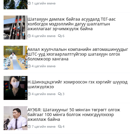
1 цагийн өмнө
Шатахуун дамлаж байгаа асуудалд ТЕГ-аас
холбогдох мэдээллийн дагуу шалгалтын
ажиллагааг эрчимжүүлж байна
4 цагийн өмнө
6
Аялал жуулчлалын компанийн автомашинуудыг
ШТС-ууд хязгаарлалтгүйгээр шатахуун олгох
боломжоор хангана
4 цагийн өмнө
Н.Шинэцэцэгийг хохироосон гэх хэргийг шүүхэд
шилжүүлжээ
4 цагийн өмнө
3
АҮЭБЯ: Шатахууныг 50 мянган төгрөгт олгож
байгааг 100 мянга болгож нэмэгдүүлэхээр
ажиллаж байна
7 цагийн өмнө
4