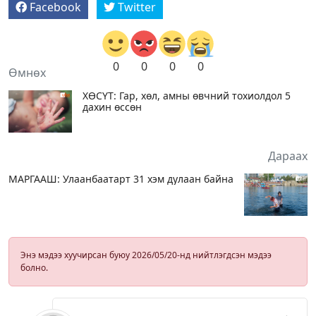
Facebook
Twitter
0
0
0
0
Өмнөх
ХӨСҮТ: Гар, хөл, амны өвчний тохиолдол 5
дахин өссөн
Дараах
МАРГААШ: Улаанбаатарт 31 хэм дулаан байна
Энэ мэдээ хуучирсан буюу 2026/05/20-нд нийтлэгдсэн мэдээ
болно.