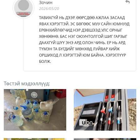
Зочин
2026/05/20
ТАВИАГҮЙ НЬ ДЭЭР. ӨӨРСДӨӨ АЖЛАА ЗАСААД
ЯВАХ ХЭРЭГТЭЙ. ЭС БӨГӨӨС МУУ САЙН ЮМНУУД
ЕРӨНХИЙЛӨГЧИД НЭР ДЭВШЭЭД УЛС ОРНЫГ
ХӨНӨӨНӨ. БАС НЭГ ОЮУНТОЛГОЙ ШИГ ГАРЗЫГ
ДААХГҮЙ ШҮҮ ЭНЭ АРД ОЛОН ЧИНЬ. ЕР НЬ АРД
ТҮМЭН ТА БҮГДИЙГ МӨНХӨД ЛУЙВАР ХИЙЖ
ОРШИХОД Л ХЭРЭГТЭЙ ЮМ БАЙНА. ХЭРЭГЛҮҮР
БОЛЖ.
Төстэй мэдээллүүд: