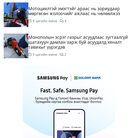
Мотоциклтэй эмэгтэйг араас нь зориудаар
мөргөсөн жолоочийг ажлаас нь чөлөөлжээ
8 цагийн өмнө
4
Монополын эсрэг газрыг асуудлаас зугтаалгүй
шатахуун дамлан зарж буй асуудалд хяналт
тавихыг үүрэгдэв
9 цагийн өмнө
2
Тарвас ачих ажилд туслахаар гэрээсээ гарсан 10
настай охиныг 7 дахь өдрөө хайж байна
9 цагийн өмнө
2
АҮЭБЯ: Тэгш, сондгойг мөрдөөгүй 7 ШТС-д
торгууль ногдуулах, тусгай зөвшөөрлийг нь
цуцлах хүртэл арга хэмжээ авахыг сануулав
9 цагийн өмнө
4
Боловсролын сайд Л.Энх-Амгалан Pearson
компанийн удирдлагуудтай уулзаж, хамтын