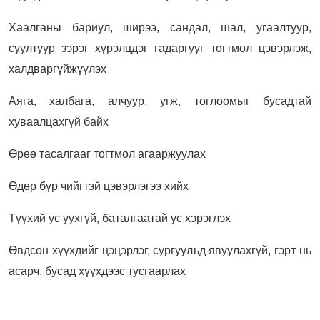
Хаалганы бариул, ширээ, сандал, шал, угаалтуур,
суултуур зэрэг хүрэлцдэг гадаргууг тогтмол цэвэрлэж,
халдваргүйжүүлэх
Аяга, халбага, алчуур, угж, тоглоомыг бусадтай
хуваалцахгүй байх
Өрөө тасалгааг тогтмол агааржуулах
Өдөр бүр чийгтэй цэвэрлэгээ хийх
Түүхий ус уухгүй, баталгаатай ус хэрэглэх
Өвдсөн хүүхдийг цэцэрлэг, сургуульд явуулахгүй, гэрт нь
асарч, бусад хүүхдээс тусгаарлах