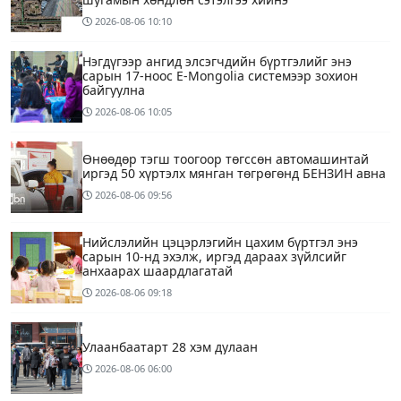
2026-08-06
10:10
Нэгдүгээр ангид элсэгчдийн бүртгэлийг энэ
сарын 17-ноос E-Mongolia системээр зохион
байгуулна
2026-08-06
10:05
Өнөөдөр тэгш тоогоор төгссөн автомашинтай
иргэд 50 хүртэлх мянган төгрөгөнд БЕНЗИН авна
2026-08-06
09:56
Нийслэлийн цэцэрлэгийн цахим бүртгэл энэ
сарын 10-нд эхэлж, иргэд дараах зүйлсийг
анхаарах шаардлагатай
2026-08-06
09:18
Улаанбаатарт 28 хэм дулаан
2026-08-06
06:00