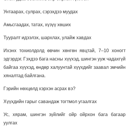
Унтаарах, сулрах, сэрэхдээ муудах
Амьсгаадах, татах, хүзүү хөших
Тууралт идээлэх, шархлах, улайж хавдах
Ихэнх тохиолдолд өвчин хөнгөн явцтай, 7–10 хоногт
эдгэрдэг. Гэхдээ бага насны хүүхэд, шингэн ууж чадахгүй
байгаа хүүхэд, өндөр халуунтай хүүхдийг заавал эмчийн
хяналтад байлгана.
Гэрийн нөхцөлд хэрхэн асрах вэ?
Хүүхдийн гарыг савандаж тогтмол угаалгах
Ус, хярам, шингэн зүйлийг ойр ойрхон бага багаар
уулгах