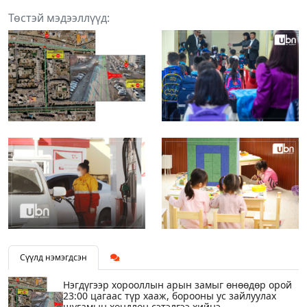
Төстэй мэдээллүүд:
Сүүлд нэмэгдсэн
Нэгдүгээр хорооллын арын замыг өнөөдөр орой
23:00 цагаас түр хааж, борооны ус зайлуулах
шугамын хөндлөн сэтэлгээ хийнэ