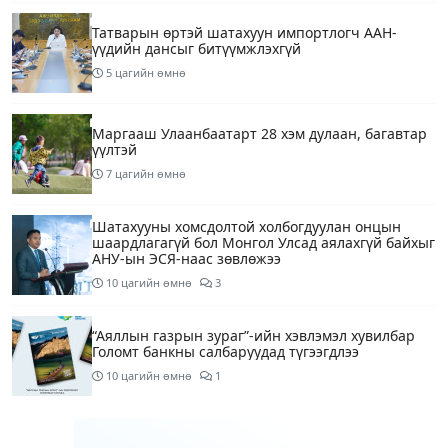
Татварын өртэй шатахуун импортлогч ААН-
үүдийн дансыг битүүмжлэхгүй
5 цагийн өмнө
Маргааш Улаанбаатарт 28 хэм дулаан, багавтар
үүлтэй
7 цагийн өмнө
Шатахууны хомсдолтой холбогдуулан онцын
шаардлагагүй бол Монгол Улсад аялахгүй байхыг
АНУ-ын ЭСЯ-наас зөвлөжээ
10 цагийн өмнө
3
“Аяллын газрын зураг”-ийн хэвлэмэл хувилбар
Голомт банкны салбаруудад түгээгдлээ
10 цагийн өмнө
1
Нөөцийн махны бүрдүүлэлтэд Нийслэлийн Засаг
дарга Б.Пүрэвдагвыг өөрийн биеэр онцгойлон