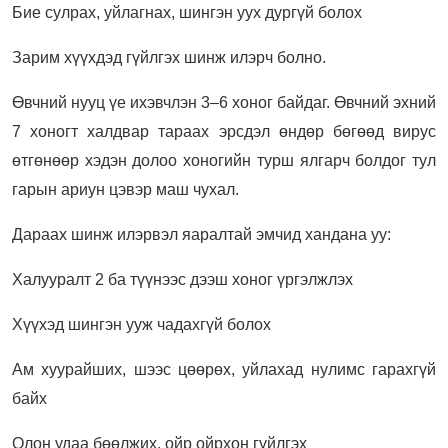
Бие сулрах, уйлагнах, шингэн уух дургүй болох
Зарим хүүхдэд гүйлгэх шинж илэрч болно.
Өвчний нууц үе ихэвчлэн 3–6 хоног байдаг. Өвчний эхний
7 хоногт халдвар тараах эрсдэл өндөр бөгөөд вирус
өтгөнөөр хэдэн долоо хоногийн турш ялгарч болдог тул
гарын ариун цэвэр маш чухал.
Дараах шинж илэрвэл яаралтай эмчид хандана уу:
Халууралт 2 ба түүнээс дээш хоног үргэлжлэх
Хүүхэд шингэн ууж чадахгүй болох
Ам хуурайших, шээс цөөрөх, уйлахад нулимс гарахгүй
байх
Олон удаа бөөлжих, ойр ойрхон гүйлгэх