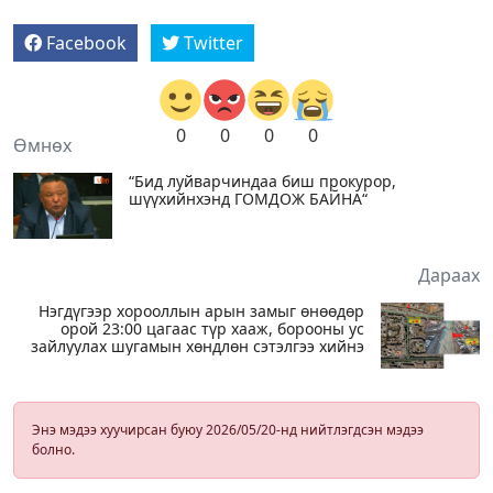
Facebook
Twitter
0
0
0
0
Өмнөх
“Бид луйварчиндаа биш прокурор,
шүүхийнхэнд ГОМДОЖ БАЙНА“
Дараах
Нэгдүгээр хорооллын арын замыг өнөөдөр
орой 23:00 цагаас түр хааж, борооны ус
зайлуулах шугамын хөндлөн сэтэлгээ хийнэ
Энэ мэдээ хуучирсан буюу 2026/05/20-нд нийтлэгдсэн мэдээ
болно.