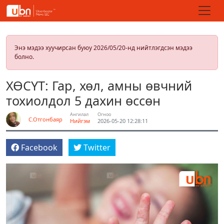
Энэ мэдээ хуучирсан буюу 2026/05/20-нд нийтлэгдсэн мэдээ
болно.
ХӨСҮТ: Гар, хөл, амны өвчний
тохиолдол 5 дахин өссөн
Ангилал
Огноо
С.Отгонбаяр
Нийгэм
2026-05-20 12:28:11
Facebook
Twitter