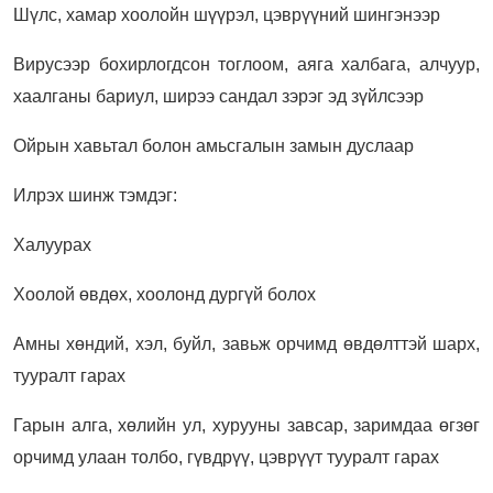
Шүлс, хамар хоолойн шүүрэл, цэврүүний шингэнээр
Вирусээр бохирлогдсон тоглоом, аяга халбага, алчуур,
хаалганы бариул, ширээ сандал зэрэг эд зүйлсээр
Ойрын хавьтал болон амьсгалын замын дуслаар
Илрэх шинж тэмдэг:
Халуурах
Хоолой өвдөх, хоолонд дургүй болох
Амны хөндий, хэл, буйл, завьж орчимд өвдөлттэй шарх,
тууралт гарах
Гарын алга, хөлийн ул, хурууны завсар, заримдаа өгзөг
орчимд улаан толбо, гүвдрүү, цэврүүт тууралт гарах