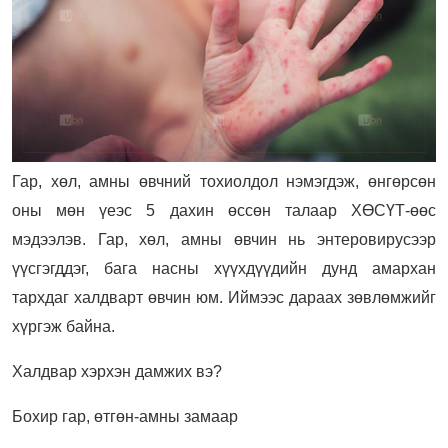
Гар, хөл, амны өвчний тохиолдол нэмэгдэж, өнгөрсөн
оны мөн үеэс 5 дахин өссөн талаар ХӨСҮТ-өөс
мэдээлэв.
Гар, хөл, амны өвчин нь энтеровирусээр
үүсгэгддэг, бага насны хүүхдүүдийн дунд амархан
тархдаг халдварт өвчин юм. Иймээс дараах зөвлөмжийг
хүргэж байна.
Халдвар хэрхэн дамжих вэ?
Бохир гар, өтгөн-амны замаар