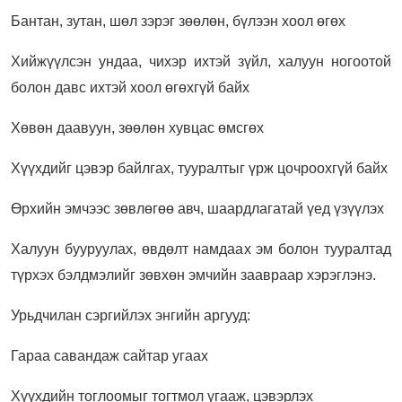
Бантан, зутан, шөл зэрэг зөөлөн, бүлээн хоол өгөх
Хийжүүлсэн ундаа, чихэр ихтэй зүйл, халуун ногоотой
болон давс ихтэй хоол өгөхгүй байх
Хөвөн даавуун, зөөлөн хувцас өмсгөх
Хүүхдийг цэвэр байлгах, тууралтыг үрж цочроохгүй байх
Өрхийн эмчээс зөвлөгөө авч, шаардлагатай үед үзүүлэх
Халуун бууруулах, өвдөлт намдаах эм болон тууралтад
түрхэх бэлдмэлийг зөвхөн эмчийн заавраар хэрэглэнэ.
Урьдчилан сэргийлэх энгийн аргууд:
Гараа савандаж сайтар угаах
Хүүхдийн тоглоомыг тогтмол угааж, цэвэрлэх