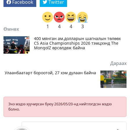
Facebook
Twitter
1
4
4
3
Өмнөх
400 мянган ам.долларын шагналын төлөөх
CS Asia Championships 2026 тэмцээнд The
MongolZ өрсөлдөж байна
Дараах
Улаанбаатарт бороотой, 27 хэм дулаан байна
Энэ мэдээ хуучирсан буюу 2026/05/20-нд нийтлэгдсэн мэдээ
болно.