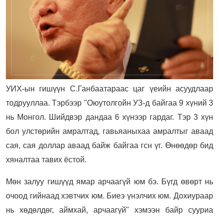
УИХ-ын гишүүн С.Ганбаатараас цаг үеийн асуудлаар
тодрууллаа. Тэрбээр "Оюутолгойн УЗ-д байгаа 9 хүний 3
нь Монгол. Шийдвэр дандаа 6 хүнээр гардаг. Тэр 3 хүн
бол улстөрийн амралтад, гавьяаныхаа амралтыг аваад
сая, сая доллар аваад байж байгаа гсн үг. Өнөөдөр бид
хяналтаа тавих ёстой.
Мөн з
алуу гишүүд ямар арчаагүй юм бэ. Бүгд өвөрт нь
очоод гийнаад хэвтчих юм.
Биеэ үнэлчих юм. Дохиураар
нь хөдөлдөг, аймхай, арчаагүй" хэмээн байр сууриа