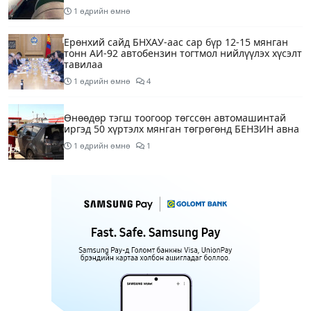
1 өдрийн өмнө
Ерөнхий сайд БНХАУ-аас сар бүр 12-15 мянган
тонн АИ-92 автобензин тогтмол нийлүүлэх хүсэлт
тавилаа
1 өдрийн өмнө
4
Өнөөдөр тэгш тоогоор төгссөн автомашинтай
иргэд 50 хүртэлх мянган төгрөгөнд БЕНЗИН авна
1 өдрийн өмнө
1
Өнөөдөр” Аавуудын баяр”-ын өдөр
1 өдрийн өмнө
Улаанбаатарт 31 хэм дулаан байна
1 өдрийн өмнө