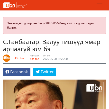
Энэ мэдээ хуучирсан буюу 2026/05/20-нд нийтлэгдсэн мэдээ
болно.
С.Ганбаатар: Залуу гишүүд ямар
арчаагүй юм бэ
Ангилал
Огноо
UBn team
Улс төр
2026-05-20 11:25:00
Facebook
Twitter