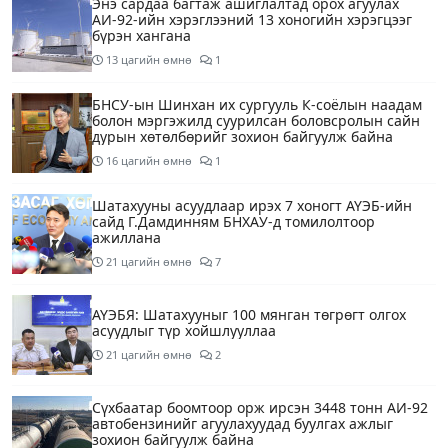
Энэ сардаа багтаж ашиглалтад орох агуулах
АИ-92-ийн хэрэглээний 13 хоногийн хэрэгцээг
бүрэн хангана
13 цагийн өмнө
1
БНСУ-ын Шинхан их сургууль К-соёлын наадам
болон мэргэжилд суурилсан боловсролын сайн
дурын хөтөлбөрийг зохион байгуулж байна
16 цагийн өмнө
1
Шатахууны асуудлаар ирэх 7 хоногт АҮЭБ-ийн
сайд Г.Дамдинням БНХАУ-д томилолтоор
ажиллана
21 цагийн өмнө
7
АҮЭБЯ: Шатахууныг 100 мянган төгрөгт олгох
асуудлыг түр хойшлууллаа
21 цагийн өмнө
2
Сүхбаатар боомтоор орж ирсэн 3448 тонн АИ-92
автобензинийг агуулахуудад буулгах ажлыг
зохион байгуулж байна