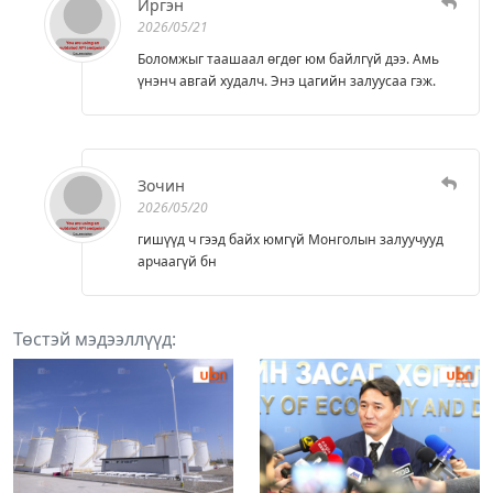
Иргэн
2026/05/21
Боломжыг таашаал өгдөг юм байлгүй дээ. Амь
үнэнч авгай худалч. Энэ цагийн залуусаа гэж.
Зочин
2026/05/20
гишүүд ч гээд байх юмгүй Монголын залуучууд
арчаагүй бн
Төстэй мэдээллүүд: