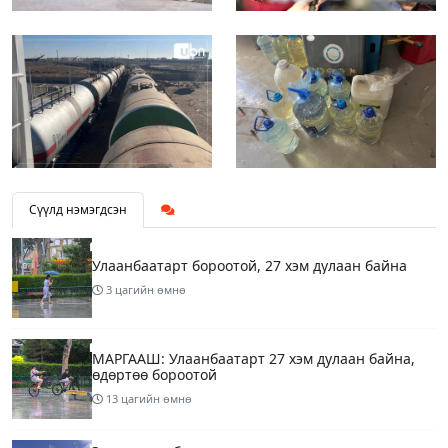
Сүүлд нэмэгдсэн
Улаанбаатарт бороотой, 27 хэм дулаан байна
3 цагийн өмнө
МАРГААШ: Улаанбаатарт 27 хэм дулаан байна,
өдөртөө бороотой
13 цагийн өмнө