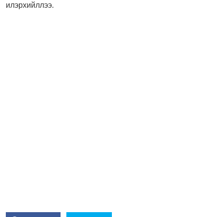
илэрхийллээ.