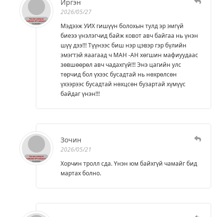
Иргэн
2026/05/27
Мэдээж УИХ гишүүн болохын тулд эр эмгүй
биеээ үнэлэгчид байж ковот авч байгаа нь үнэн
шүү дээ!!! Түүнээс биш нэр цэвэр гэр бүлийн
эмэгтэй яаагаад ч МАН -АН хөгшин мафиуудаас
зөвшөөрөл авч чадахгүй!!! Энэ цагийн улс
төрчид бол үхээс бусадтай нь нөхрөлсөн
үхээрээс бусадтай нөхцсөн бузартай хүмүүс
байдаг үнэн!!!
Зочин
2026/05/21
Хорчин тролл сда. Үнэн юм байхгүй чамайг бид
мартах болно.