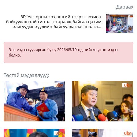
Дараах
ЗГ: Улс орны эрх ашгийн эсрэг зохион
байгуулалттай гүтгэлэг тарааж байгаа цахим
хаягуудыг хуулийн байгууллагаас шалгаж
эхэлсэн
Энэ мэдээ хуучирсан буюу 2026/05/19-нд нийтлэгдсэн мэдээ
болно.
Төстэй мэдээллүүд: