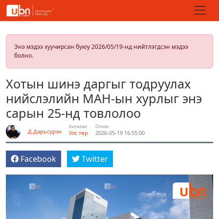
Энэ мэдээ хуучирсан буюу 2026/05/19-нд нийтлэгдсэн мэдээ
болно.
Хотын шинэ даргыг тодруулах
нийслэлийн МАН-ын хурлыг энэ
сарын 25-нд товлолоо
Ангилал
Огноо
Д.Дарьсүрэн
Улс төр
2026-05-19 16:55:00
Facebook
Twitter