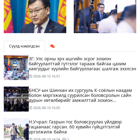
Сүүлд нэмэгдсэн
ЗГ: Улс орны эрх ашгийн эсрэг зохион
байгуулалттай гүтгэлэг тарааж байгаа цахим
хаягуудыг хуулийн байгууллагаас шалгаж эхэлсэн
2026-08-10
16:57
БНСУ-ын Шинхан их сургууль К-соёлын наадам
болон мэргэжилд суурилсан боловсролын сайн
дурын хөтөлбөрийг амжилттай зохион
байгууллаа
2026-08-10
16:05
Н.Учрал: Газрын тос боловсруулах үйлдвэр
гацаанаас гарсан. 60 хувийн гүйцэтгэлтэй
үргэлжилж байна
2026-08-10
14:54
1