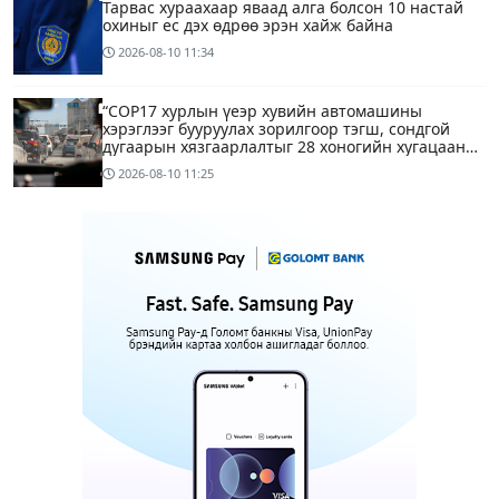
Тарвас хураахаар яваад алга болсон 10 настай
охиныг ес дэх өдрөө эрэн хайж байна
2026-08-10
11:34
“COP17 хурлын үеэр хувийн автомашины
хэрэглээг бууруулах зорилгоор тэгш, сондгой
дугаарын хязгаарлалтыг 28 хоногийн хугацаанд
хийнэ“
2026-08-10
11:25
ЕТГ: Н.Түвшинбаяр аваргыг Ерөнхийлөгч уучлах
гэж байна гэдэг нь ташаа мэдээлэл, уучлал
хүссэн захидал ирээгүй
11 минутын өмнө
6
Энэ бямба гарагаас тэгш, сондгой дугаарын
хязгаарлалтаар хөдөлгөөнд оролцоно
1 цагийн өмнө
Нийслэлийн цэцэрлэгийн цахим бүртгэл эхэллээ
1 цагийн өмнө
1