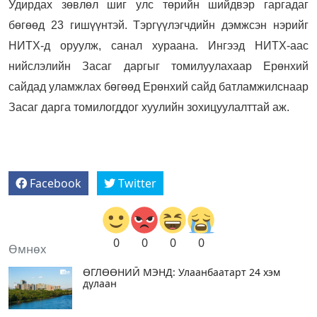
Удирдах зөвлөл шиг улс төрийн шийдвэр гаргадаг
бөгөөд 23 гишүүнтэй. Тэргүүлэгчдийн дэмжсэн нэрийг
НИТХ-д оруулж, санал хураана. Ингээд НИТХ-аас
нийслэлийн Засаг даргыг томилуулахаар Ерөнхий
сайдад уламжлах бөгөөд Ерөнхий сайд батламжилснаар
Засаг дарга томилогддог хуулийн зохицуулалттай аж.
Facebook
Twitter
0
0
0
0
Өмнөх
ӨГЛӨӨНИЙ МЭНД: Улаанбаатарт 24 хэм
дулаан