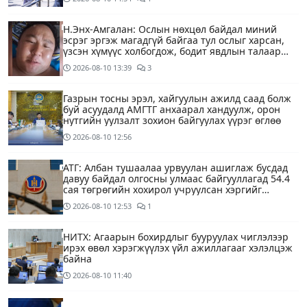
Н.Энх-Амгалан: Ослын нөхцөл байдал миний
эсрэг эргэж магадгүй байгаа тул ослыг харсан,
үзсэн хүмүүс холбогдож, бодит явдлын талаар
ярьж өгч тусална уу
2026-08-10
13:39
3
Газрын тосны эрэл, хайгуулын ажилд саад болж
буй асуудалд АМГТГ анхаарал хандуулж, орон
нутгийн уулзалт зохион байгуулах үүрэг өглөө
2026-08-10
12:56
АТГ: Албан тушаалаа урвуулан ашиглаж бусдад
давуу байдал олгосны улмаас байгууллагад 54.4
сая төгрөгийн хохирол учруулсан хэргийг
прокурорт шилжүүллээ
2026-08-10
12:53
1
НИТХ: Агаарын бохирдлыг бууруулах чиглэлээр
ирэх өвөл хэрэгжүүлэх үйл ажиллагааг хэлэлцэж
байна
2026-08-10
11:40