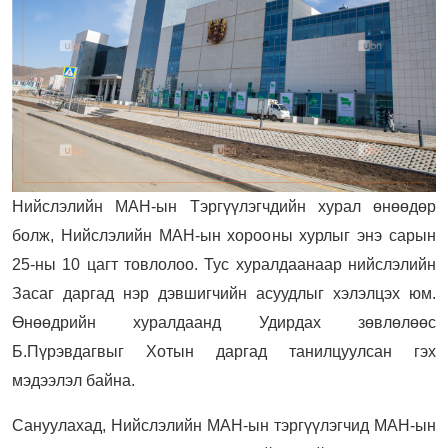
Нийслэлийн МАН-ын Тэргүүлэгчдийн хурал өнөөдөр
болж, Нийслэлийн МАН-ын хорооны хурлыг энэ сарын
25-ны 10 цагт товлолоо. Тус хуралдаанаар нийслэлийн
Засаг даргад нэр дэвшигчийн асуудлыг хэлэлцэх юм.
Өнөөдрийн хуралдаанд Удирдах зөвлөлөөс
Б.Пүрэвдагвыг Хотын даргад танилцуулсан гэх
мэдээлэл байна.
Сануулахад, Нийслэлийн МАН-ын тэргүүлэгчид МАН-ын