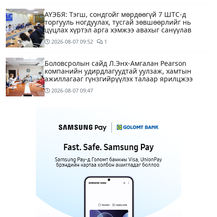
АҮЭБЯ: Тэгш, сондгойг мөрдөөгүй 7 ШТС-д
торгууль ногдуулах, тусгай зөвшөөрлийг нь
цуцлах хүртэл арга хэмжээ авахыг сануулав
2026-08-07
09:52
1
Боловсролын сайд Л.Энх-Амгалан Pearson
компанийн удирдлагуудтай уулзаж, хамтын
ажиллагааг гүнзгийрүүлэх талаар ярилцжээ
2026-08-07
09:47
Улаанбаатарт 29 хэм дулаан байна
2 цагийн өмнө
С.Амарсайхан: Дуусаагүй барилгад урьдчилсан
байдлаар зөвшөөрөл гэрчилгээ олгохгүй байхаар
зохион байгуулалт хий
12 цагийн өмнө
6