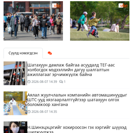
Сүүлд нэмэгдсэн
Шатахуун дамлаж байгаа асуудалд ТЕГ-аас
холбогдох мэдээллийн дагуу шалгалтын
ажиллагааг эрчимжүүлж байна
2026-08-07
14:39
1
Аялал жуулчлалын компанийн автомашинуудыг
ШТС-ууд хязгаарлалтгүйгээр шатахуун олгох
боломжоор хангана
2026-08-07
14:35
Н.Шинэцэцэгийг хохироосон гэх хэргийг шүүхэд
шилжүүлжээ