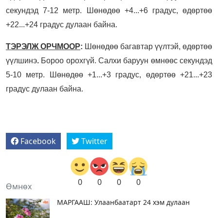
секундэд 7-12 метр. Шөнөдөө +4...+6 градус, өдөртөө
+22...+24 градус дулаан байна.
ТЭРЭЛЖ ОРЧМООР
:
Шөнөдөө багавтар үүлтэй, өдөртөө
үүлшинэ
.
Бороо орохгүй. Салхи баруун өмнөөс секундэд
5-10 метр. Шөнөдөө +1...+3 градус, өдөртөө +21...+23
градус дулаан байна.
Facebook
Twitter
0
0
0
0
Өмнөх
МАРГААШ: Улаанбаатарт 24 хэм дулаан