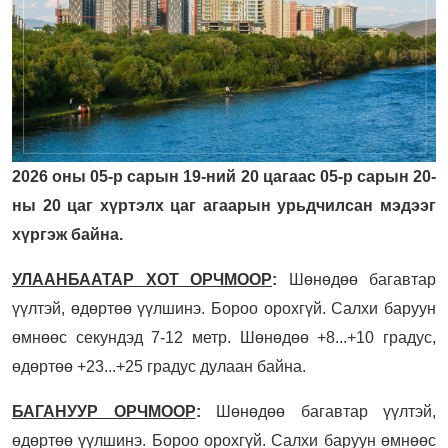
2026 оны 05-р сарын 19-ний 20 цагаас 05-р сарын 20-
ны 20 цаг хүртэлх цаг агаарын урьдчилсан мэдээг
хүргэж байна.
УЛААНБААТАР ХОТ ОРЧМООР
:
Шөнөдөө багавтар
үүлтэй, өдөртөө үүлшинэ. Бороо орохгүй. Салхи баруун
өмнөөс секундэд 7-12 метр. Шөнөдөө +8...+10 градус,
өдөртөө +23...+25 градус дулаан байна.
БАГАНУУР ОРЧМООР
:
Шөнөдөө багавтар үүлтэй,
өдөртөө үүлшинэ. Бороо орохгүй. Салхи баруун өмнөөс