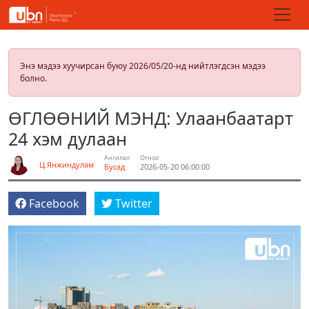
Энэ мэдээ хуучирсан буюу 2026/05/20-нд нийтлэгдсэн мэдээ
болно.
ӨГЛӨӨНИЙ МЭНД: Улаанбаатарт
24 хэм дулаан
Ангилал
Огноо
Ц.Янжиндулам
Бусад
2026-05-20 06:00:00
Facebook
Twitter