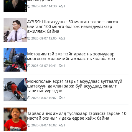
2026-08-07
14:30
1
АҮЭБЯ: Шатахууныг 50 мянган төгрөгт олгож
байгааг 100 мянга болгож нэмэгдүүлэхээр
ажиллаж байна
2026-08-07
12:05
2
Мотоциклтэй эмэгтэйг араас нь зориудаар
мөргөсөн жолоочийг ажлаас нь чөлөөлжээ
2026-08-07
10:41
4
Монополын эсрэг газрыг асуудлаас зугтаалгүй
шатахуун дамлан зарж буй асуудалд хяналт
тавихыг үүрэгдэв
2026-08-07
10:07
2
Тарвас ачих ажилд туслахаар гэрээсээ гарсан 10
настай охиныг 7 дахь өдрөө хайж байна
2026-08-07
10:02
1