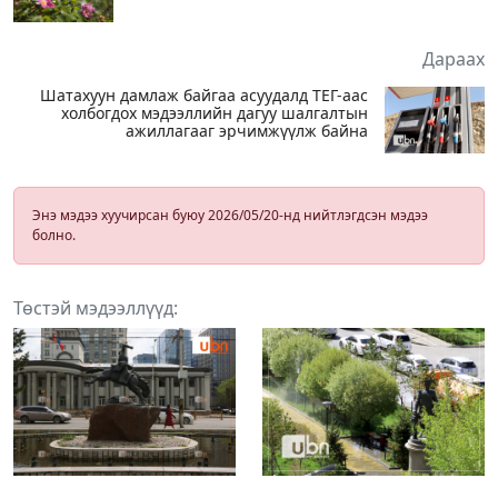
Дараах
Шатахуун дамлаж байгаа асуудалд ТЕГ-аас
холбогдох мэдээллийн дагуу шалгалтын
ажиллагааг эрчимжүүлж байна
Энэ мэдээ хуучирсан буюу 2026/05/20-нд нийтлэгдсэн мэдээ
болно.
Төстэй мэдээллүүд: