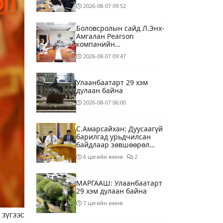
тусгай зөвшөөрлийг нь
2026-08-07
09:52
цуцлах хүртэл арга
хэмжээ авахыг сануулав
Боловсролын сайд Л.Энх-
Амгалан Pearson
компанийн
удирдлагуудтай уулзаж,
2026-08-07
09:47
хамтын ажиллагааг
гүнзгийрүүлэх талаар
ярилцжээ
Улаанбаатарт 29 хэм
дулаан байна
2026-08-07
06:00
С.Амарсайхан: Дуусаагүй
барилгад урьдчилсан
байдлаар зөвшөөрөл
гэрчилгээ олгохгүй
6 цагийн өмнө
2
байхаар зохион
байгуулалт хий
МАРГААШ: Улаанбаатарт
29 хэм дулаан байна
7 цагийн өмнө
зүгээс