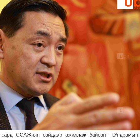
р сард ССАЖ-ын сайдаар ажиллаж байсан Ч.Ундрамын 