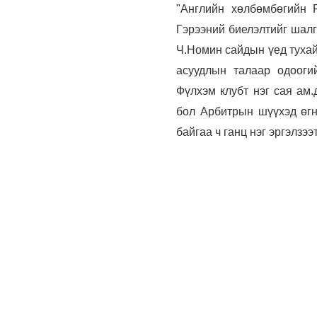
"Английн хөлбөмбөгийн 
Гэрээний биелэлтийг шалг
Ч.Номин сайдын үед тухайн
асуудлын талаар одоог
Фүлхэм клубт нэг сая ам.
бол Арбитрын шүүхэд өгн
байгаа ч ганц нэг эргэлзээ