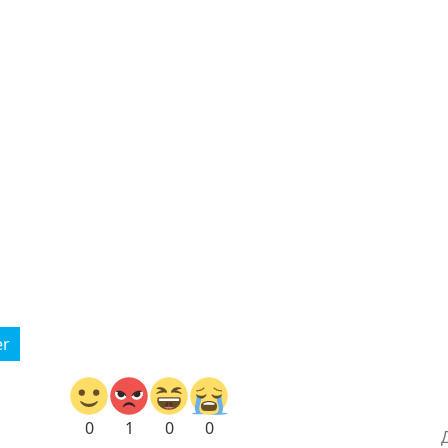
er
0
1
0
0