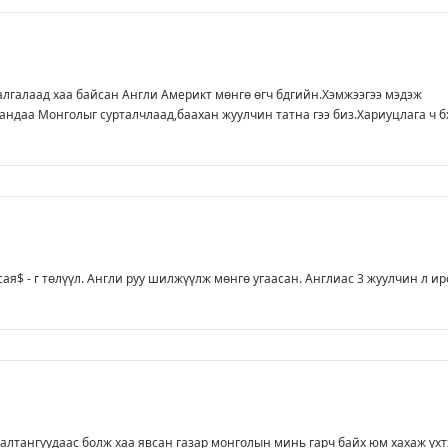
алгалаад хаа байсан Англи Америкт мөнгө өгч бдгийн.Хэмжээгээ мэдэж
ндаа Монголыг сурталчлаад,баахан жуулчин татна гээ биз.Хариуцлага ч б
сая$ - г төлүүл. Англи руу шилжүүлж мөнгө угаасан. Англиас 3 жуулчин л ир
тангуудаас болж хаа явсан газар монголын минь гарч байх юм хахаж үхт