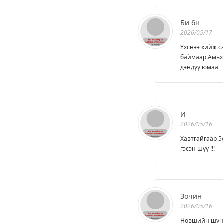
Би бн
2026/05/17
Үхснээ хийж с
баймаар.Амьха
дэндүү юмаа
И
2026/05/16
Хавтгайгаар 5
гэсэн шүү !!!
Зочин
2026/05/16
Новшийн шунал