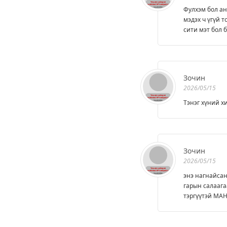
Фулхэм бол ан
мэдэх ч үгүй 
сити мэт бол 
Зочин
2026/05/15
Тэнэг хүний х
Зочин
2026/05/15
энэ нагнайсан
гарын салаага
тэргүүтэй МАН