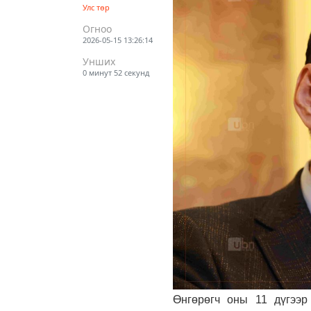
Улс төр
Огноо
2026-05-15 13:26:14
Унших
0 минут 52 секунд
Өнгөрөгч оны 11 дүгээ