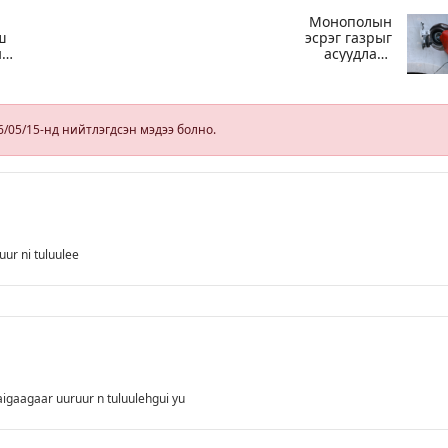
Монополын
ш
эсрэг газрыг
н
асуудлаас
од
зугтаалгүй
шатахуун
дамлан зарж
буй асуудалд
6/05/15-нд нийтлэгдсэн мэдээ болно.
хяналт тавихыг
үүрэгдэв
н“
р
ur ni tuluulee
igaagaar uuruur n tuluulehgui yu