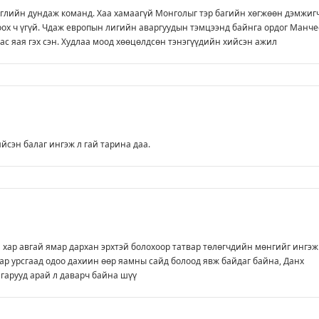
глийн дундаж команд. Хаа хамаагүй Монголыг тэр багийн хөгжөөн дэмжиг
тоох ч үгүй. Чдаж европын лигийн аваргуудын тэмцээнд байнга ордог Манче
бас яая гэх сэн. Худлаа моод хөөцөлдсөн тэнэгүүдийн хийсэн ажил
ийсэн балаг ингэж л гай тарина даа.
 хар авгай ямар дархан эрхтэй болохоор татвар төлөгчдийн мөнгийг ингэж
ар урсгаад одоо дахиин өөр яамны сайд болоод явж байдаг байна, Данх
гарууд арай л даварч байна шүү