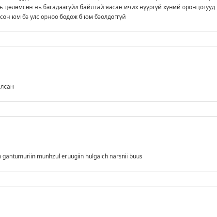
 цөлөмсөн нь багадаагүйл байлтай яасан ичих нүүргүй хүний оронцогууд
сон юм бэ улс орноо бодож б юм бэолдоггүй
йлсан
n gantumuriin munhzul eruugiin hulgaich narsnii buus