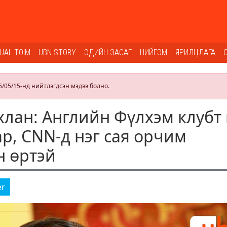
SUAL TOIM
UBN STORY
ЭДИЙН ЗАСАГ
НИЙГЭМ
ЯРИЛЦЛАГА
6/05/15-нд нийтлэгдсэн мэдээ болно.
лан: Английн Фүлхэм клубт 
ар, CNN-д нэг сая орчим
н өртэй
er