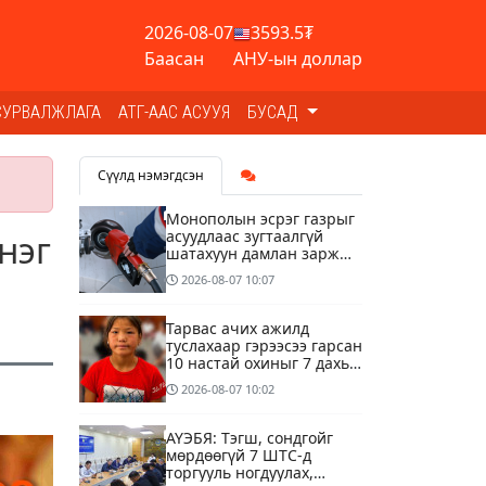
2026-08-07
3593.5₮
Баасан
АНУ-ын доллар
СУРВАЛЖЛАГА
АТГ-ААС АСУУЯ
БУСАД
Сүүлд нэмэгдсэн
Монополын эсрэг газрыг
асуудлаас зугтаалгүй
нэг
шатахуун дамлан зарж
буй асуудалд хяналт
2026-08-07
10:07
тавихыг үүрэгдэв
Тарвас ачих ажилд
туслахаар гэрээсээ гарсан
10 настай охиныг 7 дахь
өдрөө хайж байна
2026-08-07
10:02
АҮЭБЯ: Тэгш, сондгойг
мөрдөөгүй 7 ШТС-д
торгууль ногдуулах,