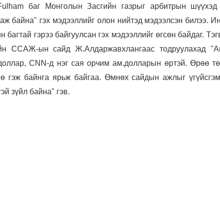
Fulham баг Монголын Засгийн газрыг арбитрын шүүхэд 
аж байна" гэх мэдээллийг олон нийтэд мэдээлсэн билээ. И
 багтай гэрээ байгуулсан гэх мэдээллийг өгсөн байдаг. Тэг
ийн ССАЖ-ын сайд Ж.Алдаржавхлангаас тодруулахад "
А
доллар, CNN-д нэг сая орчим ам.долларын өртэй. Өрөө тө
ө гэж байнга ярьж байгаа. Өмнөх сайдын ажлыг үгүйсгэм
тэй зүйл байна" гэв.