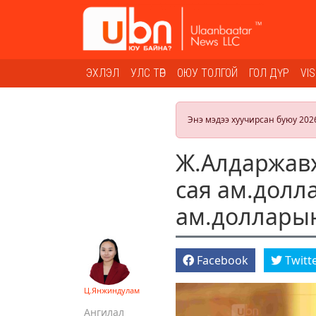
ЭХЛЭЛ
УЛС ТӨР
ОЮУ ТОЛГОЙ
ГОЛ ДҮР
VI
Энэ мэдээ хуучирсан буюу 202
Ж.Алдаржавх
сая ам.долл
ам.доллары
Facebook
Twitt
Ц.Янжиндулам
Ангилал