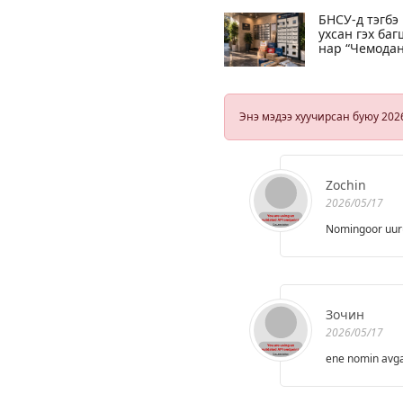
БНСУ-д тэгбэ
ухсан гэх баг
нар “Чемода
авах гэж очо
хажууд нь
жижиг
хайрцагтай
Энэ мэдээ хуучирсан буюу 202
зүйл байхаар
нь онгойлгож
үзээд орхисо
гэдэг тайлба
өгчээ
Zochin
2026/05/17
Nomingoor uuru
Зочин
2026/05/17
ene nomin avga