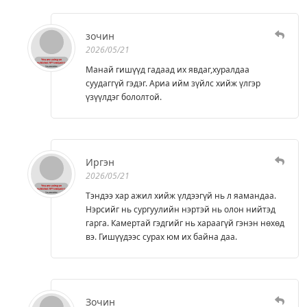
зочин
2026/05/21
Манай гишүүд гадаад их явдаг,хуралдаа
суудаггүй гэдэг. Ариа ийм зүйлс хийж үлгэр
үзүүлдэг бололтой.
Иргэн
2026/05/21
Тэндээ хар ажил хийж үлдээгүй нь л яамандаа.
Нэрсийг нь сургуулийн нэртэй нь олон нийтэд
гарга. Камертай гэдгийг нь хараагүй гэнэн нөхөд
вэ. Гишүүдээс сурах юм их байна даа.
Зочин