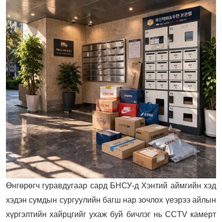
Өнгөрөгч гуравдугаар сард БНСУ-д Хэнтий аймгийн хэд
хэдэн сумдын сургуулийн багш нар зочлох үеэрээ айлын
хүргэлтийн хайрцгийг ухаж буй бичлэг нь CCTV камерт