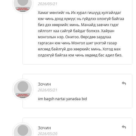
2026/05/21
Хамаг мөнгийг нь Их хурал гишүүд хулгайлдаг
юм чинь доод хүмүүс нь гүйдлээ олохгүй байгаа
биз дээ хөөрхийс минь. Манайд завчих гэдэг
ойлголт хаа сайгүй байдаг болжээ. Хайран
монголын нэр. Онигоо. Өөрсдөө зардлаа
гаргасан юм чинь Монгол шиг үнэтэй газар
өлсөөд байлгүй дээ хөөрхийс минь. Хотод мах
олдохгүй байгаа юм чинь хөдөөд бас адил биз.
Зочин
2026/05/21
iim bagsh nartai yanadaa bid
Зочин
2026/05/20