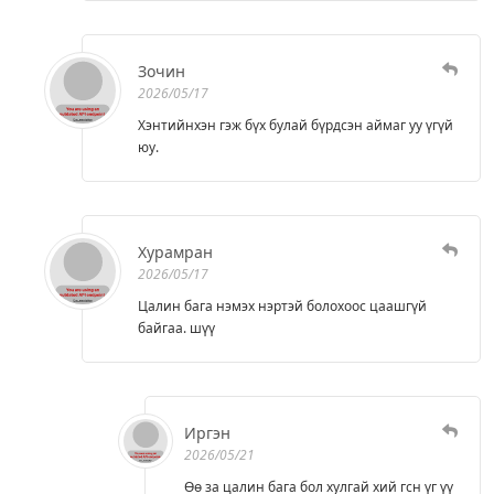
Зочин
2026/05/17
Хэнтийнхэн гэж бүх булай бүрдсэн аймаг уу үгүй
юу.
Хурамран
2026/05/17
Цалин бага нэмэх нэртэй болохоос цаашгүй
байгаа. шүү
Иргэн
2026/05/21
Өө за цалин бага бол хулгай хий гсн үг үү