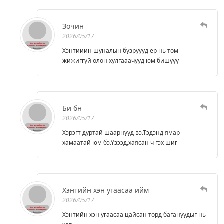
Зочин
2026/05/17
Хэнтииин шуналын бузруууд ер нь том
жижиггүй өлөн хулгааачууд юм бишүүү
Би бн
2026/05/17
Хэрэгт дуртай шаарнууд вэ.Тэдэнд ямар
хамаатай юм бэ.Үзээд,хаясан ч гэх шиг
Хэнтийн хэн угаасаа ийм
2026/05/17
Хэнтийн хэн угаасаа цайсан төрд багануудыг нь