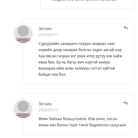
Зочин
2026/05/17
Сургуулийн захиралч гэждээ чааваас нам
нэрийн доор захирал болсон хэдэн авгай нар .
Хаа явсан газраа хог ухаж илүү дутуу юм хайж
яваа биз. Ер нь багш эмч нэртэй хүмүүс
яахаараа ийм өлөн зэлмүүн сэтгэл зүйтэй
байдаг юм бол.
Зочин
2026/05/17
Өлөн байхаа больцгооёоо. Юм олно, олсон
юмаа авч болно гэдэг тэнэг бодлоосоо салцгаая.