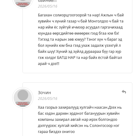
байнөө!!!
2026/05/16
Багахан солиорцгоогоорой та нар! Ажлын ч бай
хувийн ч хүний газар ч бай Монголдоо ч бай та
нар ийм ёс зүйгүй ичмээр асуудал гаргачихаад
юундаа өөрсдийгөө өмөөрөх гээд бгаа юм бэ!
Тэгээд та нарын зөв юмуу? Тэнэг хүн ч бараг эд
бол хүнийх юм бна гээд ухаж задалж үзэхгүй л
байх шүү! Хүний эд зүйлд дураараа бүү гар хүр
гэж хэлдэг БАГШ НАР та нар байх ёстой байтал
арай ч дээ!!!
Зочин
2026/05/16
Хаа газрыэ захиралууд хулгайч наасан.Дээх нь
бас хэдэн дархөн эрдэнэт багануурын хувийн
компаны захирал авгай нар ирэх болгондоо
дэлгүүрээс хулгай хийсэн нь Солонгосоор нэг
гараа биздээ онигоо