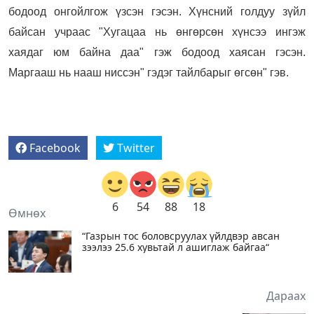
бодоод онгойлгож үзсэн гэсэн. Хүнсний голдуу зүйл
байсан учраас "Хугацаа нь өнгөрсөн хүнсээ ингэж
хаядаг юм байна даа" гэж бодоод хаясан гэсэн.
Маргааш нь нааш ниссэн" гэдэг тайлбарыг өгсөн" гэв.
Facebook
Twitter
6
54
88
18
Өмнөх
“Газрын тос боловсруулах үйлдвэр авсан
зээлээ 25.6 хувьтай л ашиглаж байгаа“
Дараах