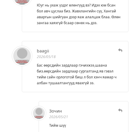
Юуг нь ухаж үздэг өлөнгүүд вэ? Идэх юм бсан
бол авч цуслаа биз. Жавхлангийн сүү, Хангай
аваргын шийгуан дээр яаж алалцаж блаа. Өлөн
зангаа хаяхгүй бсаар сөнөх нь дээ.
baagii
2026/05/18
Бас өөрсдийн зардлаар гэчихжээ,шаана
биз.өөрсдийн зардлаар сургалтанд яв гэвэл
тийм сайн орлоготой биш л бол хэнч яамар ч
албан тушаалтангууд явахгүй ээ.
Зочин
2026/05/21
Тийм шүү