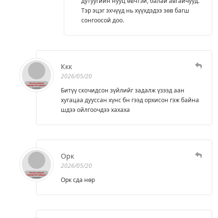
дутуугийн нууц өвчтэй, балай авгайчууд.
Тэр эцэг эхчүүд нь хүүхдэдээ зөв багш
сонгоосой доо.
Ккк
2026/05/20
Битүү скочидсон зүйлийг задалж үзээд аан
хугацаа дууссан хүнс бн гээд орхисон гэж байна
шдээ ойлгоочдээ хахаха
Орк
2026/05/20
Орк сда нөр