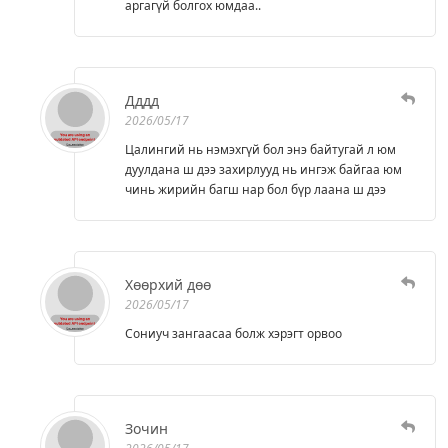
аргагүй болгох юмдаа..
Дддд
2026/05/17
Цалингий нь нэмэхгүй бол энэ байтугай л юм
дуулдана ш дээ захирлууд нь ингэж байгаа юм
чинь жирийн багш нар бол бүр лаана ш дээ
Хөөрхий дөө
2026/05/17
Сониуч зангаасаа болж хэрэгт орвоо
Зочин