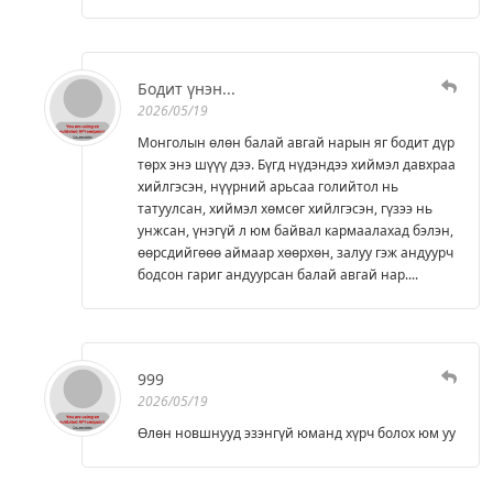
Бодит үнэн...
2026/05/19
Монголын өлөн балай авгай нарын яг бодит дүр
төрх энэ шүүү дээ. Бүгд нүдэндээ хиймэл давхраа
хийлгэсэн, нүүрний арьсаа голийтол нь
татуулсан, хиймэл хөмсөг хийлгэсэн, гүзээ нь
унжсан, үнэгүй л юм байвал кармаалахад бэлэн,
өөрсдийгөөө аймаар хөөрхөн, залуу гэж андуурч
бодсон гариг андуурсан балай авгай нар....
999
2026/05/19
Өлөн новшнууд эзэнгүй юманд хүрч болох юм уу