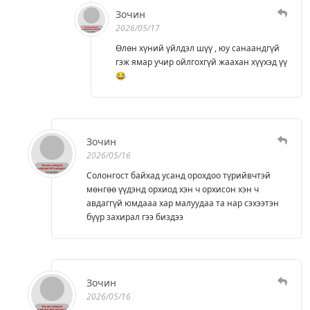
Зочин
2026/05/17
Өлөн хүний үйлдэл шүү , юу санаандгүй
гэж ямар учир ойлгохгүй жаахан хүүхэд үү
😂
Зочин
2026/05/16
Солонгост байхад усанд орохдоо түрийвчтэй
мөнгөө үүдэнд орхиод хэн ч орхисон хэн ч
авдаггүй юмдааа хар малуудаа та нар сэхээтэн
бүүр захирал гээ биздээ
Зочин
2026/05/16