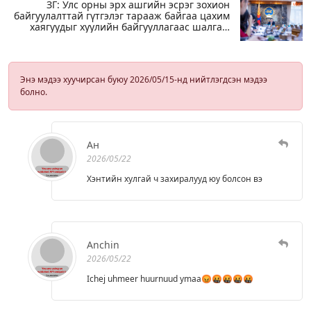
ЗГ: Улс орны эрх ашгийн эсрэг зохион
байгуулалттай гүтгэлэг тарааж байгаа цахим
хаягуудыг хуулийн байгууллагаас шалгаж
эхэлсэн
Энэ мэдээ хуучирсан буюу 2026/05/15-нд нийтлэгдсэн мэдээ
болно.
Ан
2026/05/22
Хэнтийн хулгай ч захиралууд юу болсон вэ
Anchin
2026/05/22
Ichej uhmeer huurnuud ymaa😡🤬🤬🤬🤬