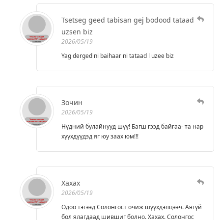
Tsetseg geed tabisan gej bodood tataad
uzsen biz
2026/05/19
Yag derged ni baihaar ni tataad l uzee biz
Зочин
2026/05/19
Нүдний булайнууд шүү! Багш гээд байгаа- та нар
хүүхдүүдэд яг юу заах юм!!!
Хахах
2026/05/19
Одоо тэгээд Солонгост очиж шүүхдэлцээч. Аягүй
бол ялагдаад шившиг болно. Хахах. Солонгос