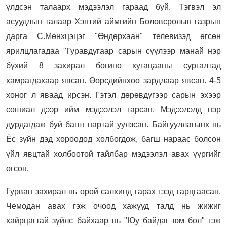
үлдсэн талаарх мэдээлэл гараад буй. Тэгвэл эл
асуудлын талаар Хэнтий аймгийн Боловсролын газрын
дарга С.Мөнхцэцэг "Өндөрхаан" телевизэд өгсөн
ярилцлагадаа "Гуравдугаар сарын сүүлээр манай нэр
бүхий 8 захирал богино хугацааны сургалтад
хамрагдахаар явсан. Өөрсдийнхөө зардлаар явсан. 4-5
хоног л яваад ирсэн. Гэтэл дөрөвдүгээр сарын эхээр
сошиал дээр ийм мэдээлэл гарсан. Мэдээлэлд нэр
дурдагдаж буй багш нартай уулзсан. Байгууллагынх нь
Ёс зүйн дэд хороодод холбогдож, багш нараас болсон
үйл явцтай холбоотой тайлбар мэдээлэл авах үүргийг
өгсөн.
Гурван захирал нь орой салхинд гарах гээд гарцгаасан.
Чемодан авах гэж очоод хажууд талд нь жижиг
хайрцагтай зүйлс байхаар нь "Юу байдаг юм бол" гэж