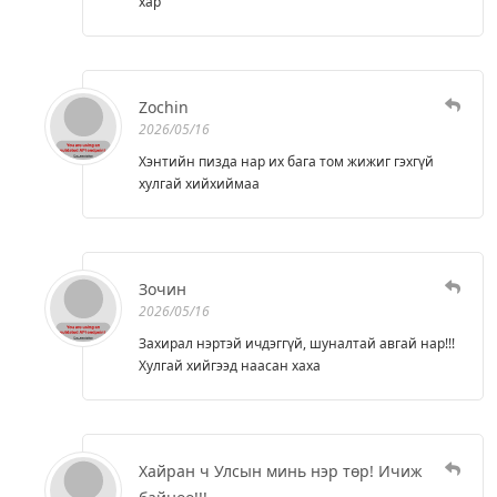
хар
Zochin
2026/05/16
Хэнтийн пизда нар их бага том жижиг гэхгүй
хулгай хийхиймаа
Зочин
2026/05/16
Захирал нэртэй ичдэггүй, шуналтай авгай нар!!!
Хулгай хийгээд наасан хаха
Хайран ч Улсын минь нэр төр! Ичиж