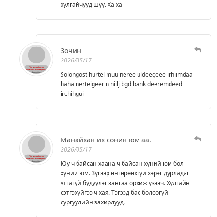
хулгайчууд шүү. Ха ха
Зочин
2026/05/17
Solongost hurtel muu neree uldeegeee irhiimdaa
haha nerteigeer n niilj bgd bank deeremdeed
irchihgui
Манайхан их сонин юм аа.
2026/05/17
Юу ч байсан хаана ч байсан хүний юм бол
хүний юм. Зүгээр өнгөрөөхгүй хэрэг дурладаг
утгагүй бүдүүлэг зангаа орхиж үзээч. Хулгайн
сэтгэхүйгээ ч хая. Тэгээд бас болоогүй
сургуулийн захирлууд.