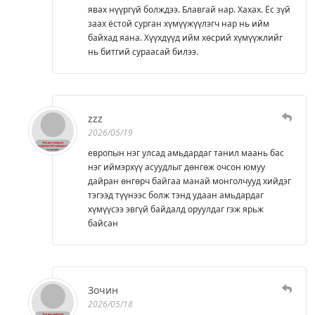
явах нүүргүй болждээ. Блавгай нар. Хахах. Ёс зүй
заах ёстой сурган хүмүүжүүлэгч нар нь ийм
байхад яана. Хүүхдүүд ийм хөсрий хүмүүжлийг
нь битгий сураасай билээ.
zzz
2026/05/19
европын нэг улсад амьдардаг танил маань бас
нэг иймэрхүү асуудлыг дөнгөж очсон юмуу
дайран өнгөрч байгаа манай монголчууд хийдэг
тэгээд түүнээс болж тэнд удаан амьдардаг
хүмүүсээ эвгүй байдалд оруулдаг гэж ярьж
байсан
Зочин
2026/05/18