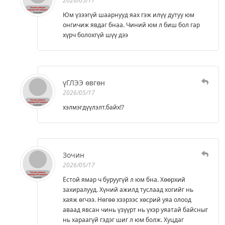
2026/05/17
Юм үзээгүй шаарнууд яах гэж илүү дутуу юм
онгичиж явдаг бнаа. Чиний юм л биш бол гар
хүрч болохгүй шүү дээ
үГЛЭЭ өвгөн
2026/05/17
хэлмэгдүүлэлт.байх!?
Зочин
2026/05/17
Ёстой ямар ч буруугүй л юм бна. Хөөрхий
захиралууд. Хүний ажилд туслаад хогийг нь
хаяж өгчээ. Нөгөө хээрээс хөсрий уяа олоод
аваад явсан чинь үзүүрт нь үхэр уяатай байсныг
нь хараагүй гэдэг шиг л юм болж. Хуцдаг