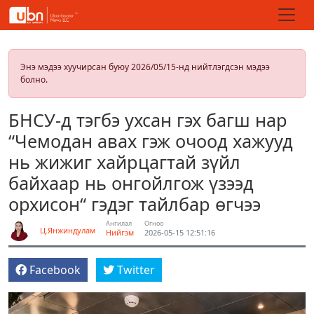
Энэ мэдээ хуучирсан буюу 2026/05/15-нд нийтлэгдсэн мэдээ
болно.
БНСУ-д тэгбэ ухсан гэх багш нар
“Чемодан авах гэж очоод хажууд
нь жижиг хайрцагтай зүйл
байхаар нь онгойлгож үзээд
орхисон“ гэдэг тайлбар өгчээ
Ангилал
Огноо
Ц.Янжиндулам
Нийгэм
2026-05-15 12:51:16
Facebook
Twitter