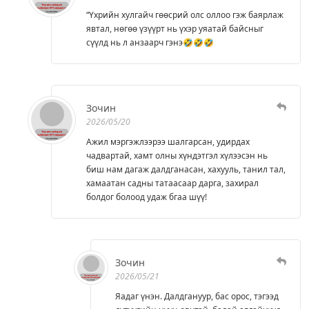
“Үхрийн хулгайч гөөсрий олс оллоо гэж баярлаж
явтал, нөгөө үзүүрт нь үхэр уяатай байсныг
сүүлд нь л анзаарч гэнэ🤣🤣🤣
Зочин
2026/05/20
Ажил мэргэжлээрээ шалгарсан, удирдах
чадвартай, хамт олны хүндэтгэл хүлээсэн нь
биш нам дагаж далдганасан, хахууль, танил тал,
хамаатан садны татаасаар дарга, захирал
болдог болоод удаж бгаа шүү!
Зочин
2026/05/21
Яадаг үнэн. Далдгануур, бас орос, тэгээд