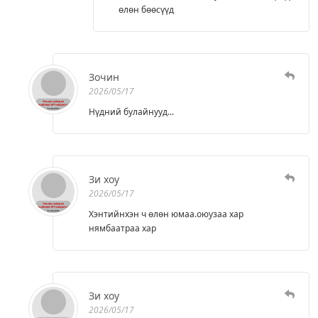
өлөн бөөсүүд
Зочин
2026/05/17
Нүдний булайнууд...
Зи хоу
2026/05/17
Хэнтийнхэн ч өлөн юмаа.оюузаа хар
нямбаатраа хар
Зи хоу
2026/05/17