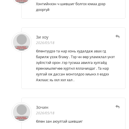
Хэнтийнхэн ч шившиг болгох юмаа дээр
дооргүй
Зи хоу
2026/05/18
Өлөнгүүдээ та нар хонь худалдаж авах гд
барилж үзэж бгаму . Тэр чн өөр уламжлал үнэт
зүйлстэй орон .тэр тусмаа авилга хулгайд
ёрөнхиылөгчөө хүртнл яллачихдаг . Та нар
хулгай хж дассан монголдоо хиынэ л өздээ
Ажлаас хь ххл ххл хал .
Зочин
2026/05/18
Өлөн зан аюултай шившиг