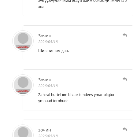
хүмүүжүүлэгч ийм ёсзүй байж болохгүй. МАН гар
хөл
Зочин
2026/05/18
Шившиг юм даа.
Зочин
2026/05/18
Zahiral hurtel iim bhaar tendees ymar oligtoi
ymnuud torohude
зочин
2026/05/18