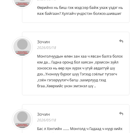
Өөрийнх нь биш гэж мэдсээр байж ухаж үздэг нь
яаж байгаан? Хулгайч үндэстэн болжээ.шившиг
Зочин
2026/05/18
Монголчуудын өлөн зан хаа ч явсан балга болох
юм да… Гадна оронд бол хаясан ,орхисон зүйл
эзнээсээ нь өөр хүн хүрэх ч үгүй авдаггүй шү
дээ…Үнэнхүү бүрхэг шүү Тэгээд соёлыг түгээгч
,соён гэгээрүүлэгч багш .захирлууд гээд
бгаа..Хөөрхийс үнэн эмгэнэл шү ..
Зочин
2026/05/18
Бас л Хэнтийн ....... Монголд ч Гадаад ч нүүр хийх