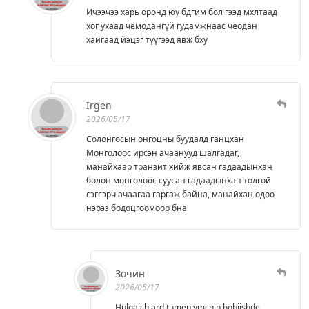
Ичээчээ харь оронд юу бдгим бол гээд мхлтаад
хог ухаад чёмодангүй гудамжнаас чёодан
хайгаад йэцэг түүгээд явж бху
Irgen
2026/05/17
Солонгосын онгоцны буудалд ганцхан
Монголоос ирсэн ачаанууд шалгадаг,
манайхаар транзит хийж явсан гадаадынхан
болон монголоос суусан гадаадынхан толгой
сэгсэрч ачаагаа гаргаж байна, манайхан одоо
нэрээ бодоцгоомоор бна
Зочин
2026/05/17
Hulgaich ard tumen ymchin hohiishde