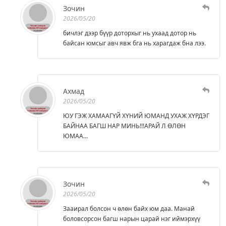
Зочин
2026/05/20
бичлэг дээр бүүр доторхыг нь ухаад дотор нь
байсан юмсыг авч явж бга нь харагдаж бна лээ.
Ахмад
2026/05/20
ЮУ ГЭЖ ХАМААГҮЙ ХҮНИЙ ЮМАНД УХАЖ ХҮРДЭГ
БАЙНАА БАГШ НАР МИНЬ!!!АРАЙ Л ӨЛӨН
ЮМАА...
Зочин
2026/05/20
Зааирал болсон ч өлөн байх юм даа. Манай
боловсорсон багш нарын царай нэг иймэрхүү