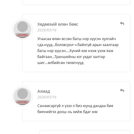
Хөдөөэий өлөн бөөс
2026/05/16
Угаасаа өлөн өссөн багш нэр зүүсэн хулгайч
сда.нууд...боловсрол ч байхгүй арын хаалгаар
багш нэр зүүсэн....Хүний юм нээж үзэж яаж
байгаан...Траншейны хог ухдаг халтар
шиг....өлбийсөн гөлөгнүүд
Ахмад
2026/05/16
Санамсаргүй л үзээ л биз юунд дандаа бие
биенийгээ доош нь хийж бдаг юм