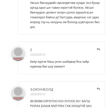
Увсын бөхчүүдийн өрсөлдөгчөө нухдаг энэ бузар
аргад одоо цэг тавих хэрэгтэй болжээ. Увсын
бөхчүүдээс допинг илэрч цолоо хураалгасан
тохиолдол байна уу? Батсуурь аваргаас нэг удаа
илрээд тэр нь халууны эм болоод шувтарсан биз
дээ.
Z
2026/05/12
Баяр хүргэе Маш үнэн шийдвэр бна хайр
хүрмээр бөх шүү амжилт
Э.ОЮУНБОЛД
2026/05/12
ӨСӨХӨӨ ХЭРЭГЛЭСНЭЭ ХҮЛЭЭСЭН ! БАГШ
РУУГАА БУХАЖ МУЛТРАХ ГЭЖ ХУНШГҮЙ ЗАН