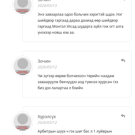
2026/05/13
Энэ завхарлаа одоо больчих хэрэгтэй шдээ. Нэг
шийдвэр гаргаад дараа дахиад өөр шийдвэр
гаргаад Монгол Улсад шударга зүйл гэж огт алга
үнэхээр новш юм аа.
Зочин
2026/05/12
Чи зүгээр өөрөө болчихооч төрийн наадам
завааруулж бөхчүүдээ аод түмнээ хуурсан гээ
биз дээ лалартаа л бхийн
Хүрэлсүх
2026/05/12
Арбитрын шүүх ч гэх шиг бас л 1 луйврын