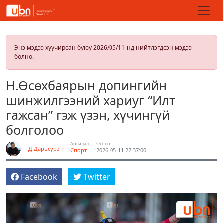
Энэ мэдээ хуучирсан буюу 2026/05/11-нд нийтлэгдсэн мэдээ
болно.
Н.Өсөхбаярын допингийн
шинжилгээний хариуг “Илт
гажсан” гэж үзэн, хүчингүй
болголоо
Ангилал
Огноо
Д.Дарьсүрэн
Спорт
2026-05-11 22:37:00
Facebook
Twitter