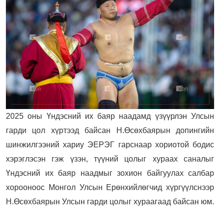
2025 оны Үндэсний их баяр наадамд үзүүрлэн Улсын
гарди цол хүртээд байсан Н.Өсөхбаярын допингийн
шинжилгээний хариу ЭЕРЭГ гарснаар хориотой бодис
хэрэглэсэн гэж үзэн, түүний цолыг хураах саналыг
Үндэсний их баяр наадмыг зохион байгуулах салбар
хорооноос Монгол Улсын Ерөнхийлөгчид хүргүүлснээр
Н.Өсөхбаярын Улсын гарди цолыг хураагаад байсан юм.