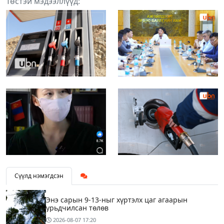
Төстэй мэдээллүүд:
Сүүлд нэмэгдсэн
Энэ сарын 9-13-ныг хүртэлх цаг агаарын
урьдчилсан төлөв
2026-08-07
17:20