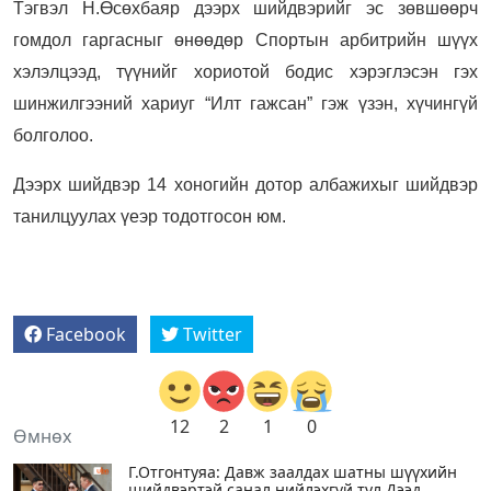
Тэгвэл Н.Өсөхбаяр дээрх шийдвэрийг эс зөвшөөрч
гомдол гаргасныг өнөөдөр Спортын арбитрийн шүүх
хэлэлцээд, түүнийг хориотой бодис хэрэглэсэн гэх
шинжилгээний хариуг “Илт гажсан” гэж үзэн, хүчингүй
болголоо.
Дээрх шийдвэр 14 хоногийн дотор албажихыг шийдвэр
танилцуулах үеэр тодотгосон юм.
Facebook
Twitter
12
2
1
0
Өмнөх
Г.Отгонтуяа: Давж заалдах шатны шүүхийн
шийдвэртэй санал нийлэхгүй тул Дээд