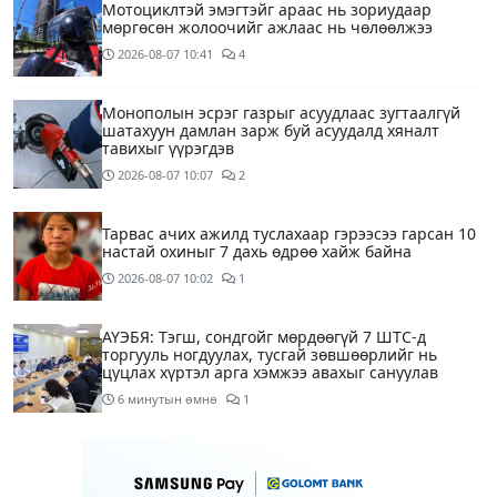
Мотоциклтэй эмэгтэйг араас нь зориудаар
мөргөсөн жолоочийг ажлаас нь чөлөөлжээ
2026-08-07
10:41
4
Монополын эсрэг газрыг асуудлаас зугтаалгүй
шатахуун дамлан зарж буй асуудалд хяналт
тавихыг үүрэгдэв
2026-08-07
10:07
2
Тарвас ачих ажилд туслахаар гэрээсээ гарсан 10
настай охиныг 7 дахь өдрөө хайж байна
2026-08-07
10:02
1
АҮЭБЯ: Тэгш, сондгойг мөрдөөгүй 7 ШТС-д
торгууль ногдуулах, тусгай зөвшөөрлийг нь
цуцлах хүртэл арга хэмжээ авахыг сануулав
6 минутын өмнө
1
Боловсролын сайд Л.Энх-Амгалан Pearson
компанийн удирдлагуудтай уулзаж, хамтын
ажиллагааг гүнзгийрүүлэх талаар ярилцжээ