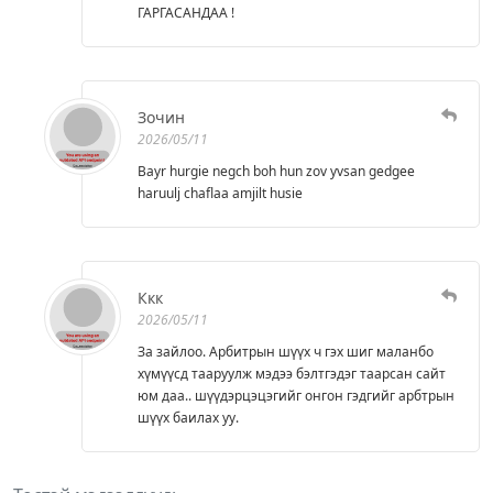
ГАРГАСАНДАА !
Зочин
2026/05/11
Bayr hurgie negch boh hun zov yvsan gedgee
haruulj chaflaa amjilt husie
Ккк
2026/05/11
За зайлоо. Арбитрын шүүх ч гэх шиг маланбо
хүмүүсд тааруулж мэдээ бэлтгэдэг таарсан сайт
юм даа.. шүүдэрцэцэгийг онгон гэдгийг арбтрын
шүүх баилах уу.