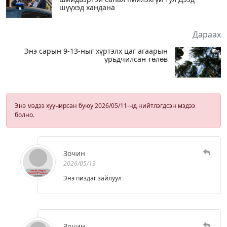
шүүхэд хандана
Дараах
Энэ сарын 9-13-ныг хүртэлх цаг агаарын
урьдчилсан төлөв
Энэ мэдээ хуучирсан буюу 2026/05/11-нд нийтлэгдсэн мэдээ
болно.
Зочин
2026/05/13
Энэ пиздаг зайлуул
Зочин