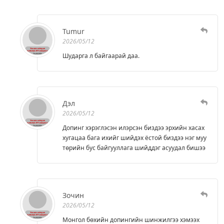
Tumur
2026/05/12
Шударга л байгаарай даа.
Дэл
2026/05/12
Допинг хэрэглэсэн илэрсэн биздээ эрхийн хасах
хугацаа бага ихийг шийдэх ёстой биздээ нэг муу
төрийн бус байгууллага шийддэг асуудал бишээ
Зочин
2026/05/12
Монгол бөхийн допингийн шинжилгээ хэмээх