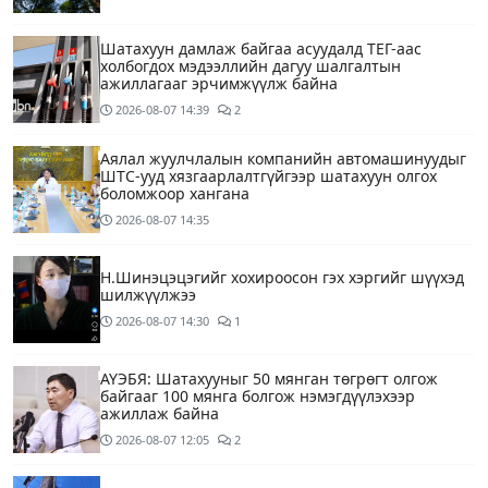
Шатахуун дамлаж байгаа асуудалд ТЕГ-аас
холбогдох мэдээллийн дагуу шалгалтын
ажиллагааг эрчимжүүлж байна
2026-08-07
14:39
2
Аялал жуулчлалын компанийн автомашинуудыг
ШТС-ууд хязгаарлалтгүйгээр шатахуун олгох
боломжоор хангана
2026-08-07
14:35
Н.Шинэцэцэгийг хохироосон гэх хэргийг шүүхэд
шилжүүлжээ
2026-08-07
14:30
1
АҮЭБЯ: Шатахууныг 50 мянган төгрөгт олгож
байгааг 100 мянга болгож нэмэгдүүлэхээр
ажиллаж байна
2026-08-07
12:05
2