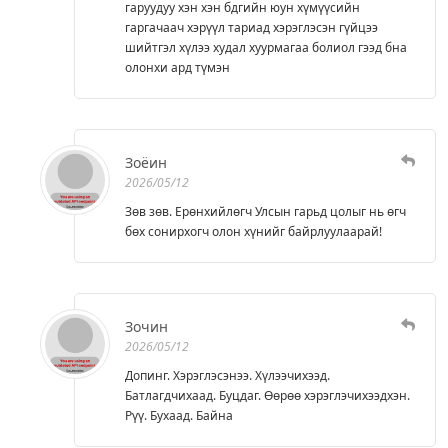
гаруудуу хэн хэн бдгийн юун хүмүүсийн
гаргачаач хэрүүл тариад хэрэглэсэн гүйцээ
шийтгэл хүлээ худал хуурмагаа болиол гээд бна
олонхи ард түмэн
Зоёин
2026/05/12
Зөв зөв. Ерөнхийлөгч Улсын гарьд цолыг нь өгч
бөх сонирхогч олон хүнийг байрлуулаарай!
Зочин
2026/05/12
Допинг. Хэрэглэсэнээ. Хүлээчихээд.
Батлагдчихаад. Буцдаг. Өөрөө хэрэглэчихээдхэн.
Рүү. Бухаад. Байна