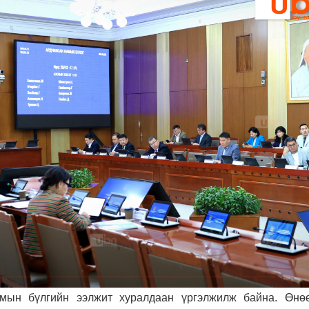
мын бүлгийн ээлжит хуралдаан үргэлжилж байна. Өнө