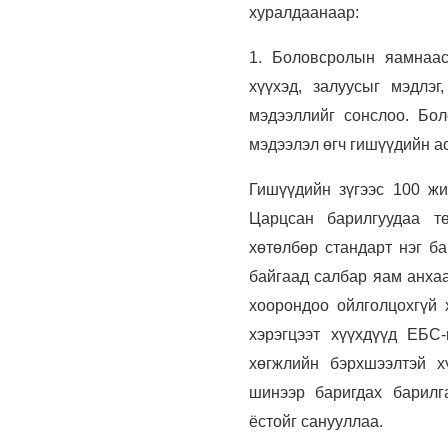
хуралдаанаар:
1. Боловсролын яамнаас
хүүхэд, залуусыг мэдлэг
мэдээллийг сонслоо. Бо
мэдээлэл өгч гишүүдийн а
Гишүүдийн зүгээс 100 жи
Царцсан барилгуудаа тө
хөтөлбөр стандарт нэг б
байгаад салбар яам анха
хоорондоо ойлголцохгүй 
хэрэгцээт хүүхдүүд ЕБС
хөгжлийн бэрхшээлтэй х
шинээр баригдах барилг
ёстойг санууллаа.