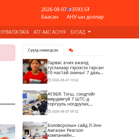
2026-08-07
3593.5₮
Баасан
АНУ-ын доллар
СУРВАЛЖЛАГА
АТГ-ААС АСУУЯ
БУСАД
Сүүлд нэмэгдсэн
Тарвас ачих ажилд
туслахаар гэрээсээ гарсан
10 настай охиныг 7 дахь
өдрөө хайж байна
2026-08-07
10:02
АҮЭБЯ: Тэгш, сондгойг
мөрдөөгүй 7 ШТС-д
торгууль ногдуулах,
тусгай зөвшөөрлийг нь
2026-08-07
09:52
цуцлах хүртэл арга
хэмжээ авахыг сануулав
Боловсролын сайд Л.Энх-
Амгалан Pearson
компанийн