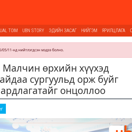
SUAL TOIM
UBN STORY
ЭДИЙН ЗАСАГ
НИЙГЭМ
ЯРИЛЦЛАГА
6/05/11-нд нийтлэгдсэн мэдээ болно.
: Малчин өрхийн хүүхэд
тайдаа сургуульд орж буйг
ардлагатайг онцоллоо
er