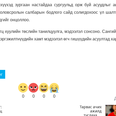
хүүхэд зургаан настайдаа сургуульд орж буй асуудлыг а
оловсролын салбарын бодлого сайд солигдохоос үл шалт
дгийг онцоллоо.
гц хуулийн төслийн танилцуулга, мэдээлэл сонсоно. Санги
ргэжилтнүүдийн хамт мэдээлэл өгч гишүүдийн асуултад ха
er
0
0
0
0
:
Тарвас ачих
гц
ажилд
туслахаар