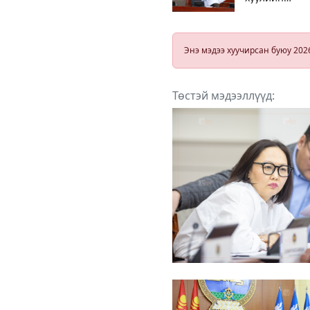
төслүүдийн
талаар Санг
сайдын
танилцуулгы
Энэ мэдээ хуучирсан буюу 202
сонсож байн
Төстэй мэдээллүүд: