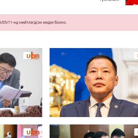
гэрээсээ гарсан
ийн
10 настай
охиныг 7 дахь
г
өдрөө хайж
6/05/11-нд нийтлэгдсэн мэдээ болно.
а
байна