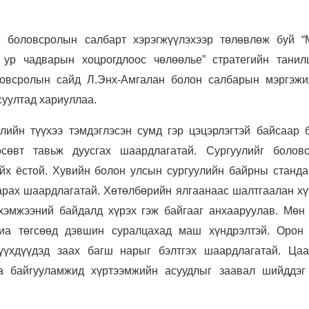
 боловсролын салбарт хэрэгжүүлэхээр төлөвлөж буй “
, ур чадварын хоцрогдлоос чөлөөлье” стратегийн танилц
ловсролын сайд Л.Энх-Амгалан болон салбарын мэргэжи
суултад хариуллаа.
лийн түүхээ тэмдэглэсэн сумд гэр цэцэрлэгтэй байсаар б
сөвт тавьж дуусгах шаардлагатай. Сургуулийг болов
айх ёстой. Хувийн болон улсын сургуулийн байрны станда
арах шаардлагатай. Хөтөлбөрийн ялгаанаас шалтгаалан хү
хэмжээний байдалд хүрэх гэж байгааг анхааруулав. Мөн 
-иа төгсөөд дэвшин суралцахад маш хүндрэлтэй. Орон 
үүхдүүдэд заах багш нарыг бэлтгэх шаардлагатай. Ца
а байгууламжид хүртээмжийн асуудлыг заавал шийддэг