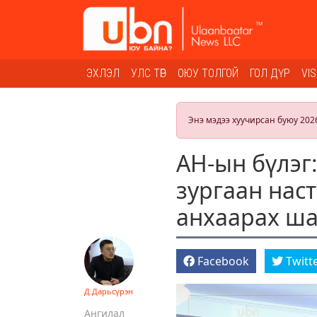
ЭХЛЭЛ
УЛС ТӨР
ОЮУ ТОЛГОЙ
ГОЛ ДҮР
VI
Энэ мэдээ хуучирсан буюу 202
АН-ын бүлэг
зургаан нас
анхаарах ша
Facebook
Twitt
Д.Дарьсүрэн
Ангилал