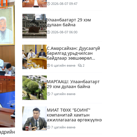
удирдлагуудтай уулзаж,
2026-08-07
09:47
хамтын ажиллагааг
гүнзгийрүүлэх талаар
ярилцжээ
Улаанбаатарт 29 хэм
дулаан байна
2026-08-07
06:00
С.Амарсайхан: Дуусаагүй
барилгад урьдчилсан
байдлаар зөвшөөрөл
гэрчилгээ олгохгүй
6 цагийн өмнө
2
байхаар зохион
байгуулалт хий
МАРГААШ: Улаанбаатарт
29 хэм дулаан байна
7 цагийн өмнө
МИАТ ТӨХК “БОИНГ“
компанитай хамтын
ажиллагаагаа өргөжүүлнэ
7 цагийн өмнө
өдрийн