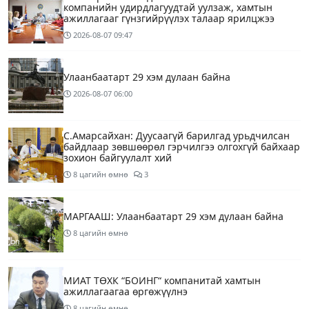
компанийн удирдлагуудтай уулзаж, хамтын
ажиллагааг гүнзгийрүүлэх талаар ярилцжээ
2026-08-07
09:47
Улаанбаатарт 29 хэм дулаан байна
2026-08-07
06:00
С.Амарсайхан: Дуусаагүй барилгад урьдчилсан
байдлаар зөвшөөрөл гэрчилгээ олгохгүй байхаар
зохион байгуулалт хий
8 цагийн өмнө
3
МАРГААШ: Улаанбаатарт 29 хэм дулаан байна
8 цагийн өмнө
МИАТ ТӨХК “БОИНГ“ компанитай хамтын
ажиллагаагаа өргөжүүлнэ
8 цагийн өмнө