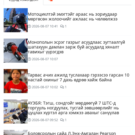
Мотоциклтэй эмэгтэйг араас нь зориудаар
мөргөсөн жолоочийг ажлаас нь чөлөөлжээ
2026-08-07
10:41
1
Монополын эсрэг газрыг асуудлаас зугтаалгүй
шатахуун дамлан зарж буй асуудалд хяналт
тавихыг үүрэгдэв
2026-08-07
10:07
Тарвас ачих ажилд туслахаар гэрээсээ гарсан 10
настай охиныг 7 дахь өдрөө хайж байна
2026-08-07
10:02
1
АҮЭБЯ: Тэгш, сондгойг мөрдөөгүй 7 ШТС-д
торгууль ногдуулах, тусгай зөвшөөрлийг нь
цуцлах хүртэл арга хэмжээ авахыг сануулав
2026-08-07
09:52
1
Боловсролын сайд Л.Энх-Амгалан Pearson