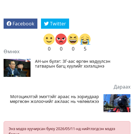
Facebook
Twitter
0
0
0
5
Өмнөх
АН-ын бүлэг: ЗГ-аас өргөн мэдүүлсэн
татварын багц хуулийг хэлэлцэнэ
Дараах
Мотоциклтэй эмэгтэйг араас нь зориудаар
мөргөсөн жолоочийг ажлаас нь чөлөөлжээ
Энэ мэдээ хуучирсан буюу 2026/05/11-нд нийтлэгдсэн мэдээ