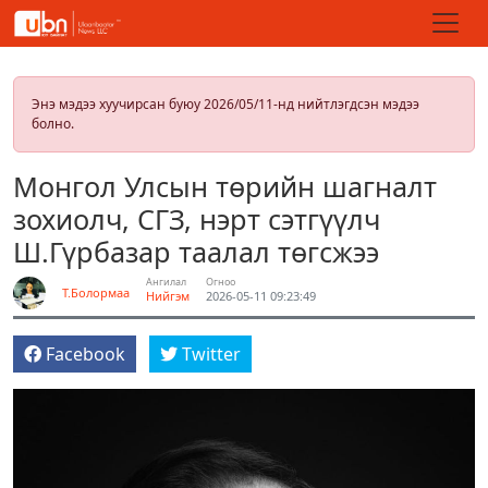
Энэ мэдээ хуучирсан буюу 2026/05/11-нд нийтлэгдсэн мэдээ
болно.
Монгол Улсын төрийн шагналт
зохиолч, СГЗ, нэрт сэтгүүлч
Ш.Гүрбазар таалал төгсжээ
Ангилал
Огноо
Т.Болормаа
Нийгэм
2026-05-11 09:23:49
Facebook
Twitter