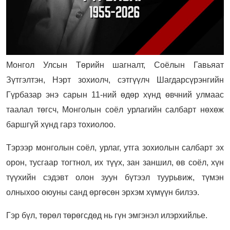
Монгол Улсын Төрийн шагналт, Соёлын Гавьяат
Зүтгэлтэн, Нэрт зохиолч, сэтгүүлч Шагдарсүрэнгийн
Гүрбазар энэ сарын 11-ний өдөр хүнд өвчний улмаас
таалал төгсч, Монголын соёл урлагийн салбарт нөхөж
баршгүй хүнд гарз тохиолоо.
Тэрээр монголын соёл, урлаг, утга зохиолын салбарт эх
орон, тусгаар тогтнол, их түүх, зан заншил, өв соёл, хүн
түүхийн сэдэвт олон зуун бүтээл туурьвиж, түмэн
олныхоо оюуны санд өргөсөн эрхэм хүмүүн билээ.
Гэр бүл, төрөл төрөгсдөд нь гүн эмгэнэл илэрхийлье.