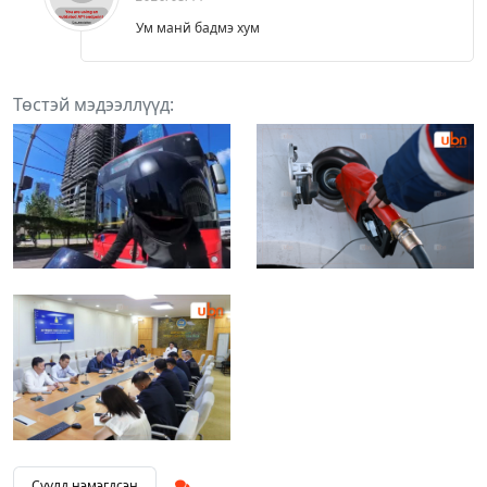
Ум манй бадмэ хум
Төстэй мэдээллүүд:
Сүүлд нэмэгдсэн