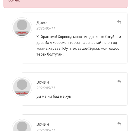
болно.
Доёо
2026/05/11
Хайран хүн! Хорвоод мөнх амьдрал гэж бхгүй юм
даа. Их л ховорхон төрсөн, авьяастай нэгэн од
маань харвав! Юу ч гэх вэ дээ! Эргэж монголдоо
төрөх болтугай!
Зочин
2026/05/11
ум ма ни бад ме хум
Зочин
2026/05/11