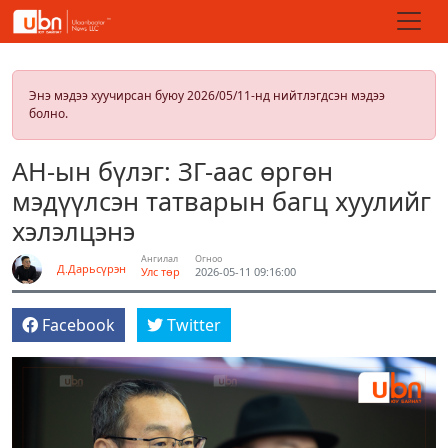
Энэ мэдээ хуучирсан буюу 2026/05/11-нд нийтлэгдсэн мэдээ
болно.
АН-ын бүлэг: ЗГ-аас өргөн
мэдүүлсэн татварын багц хуулийг
хэлэлцэнэ
Ангилал
Огноо
Д.Дарьсүрэн
Улс төр
2026-05-11 09:16:00
Facebook
Twitter