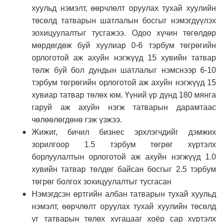
хуульд нэмэлт, өөрчлөлт оруулах тухай хуулийн
төсөлд татварын шатлалын босгыг нэмэгдүүлэх
зохицуулалтыг тусгажээ. Одоо хүчин төгөлдөр
мөрдөгдөж буй хуулиар 0-6 тэрбум төгрөгийн
орлоготой аж ахуйн нэгжүүд 15 хувийн татвар
төлж буй бол дундын шатлалыг нэмснээр 6-10
тэрбум төгрөгийн орлоготой аж ахуйн нэгжүүд 15
хувиар татвар төлөх юм. Үүний үр дүнд 180 мянга
гаруй аж ахуйн нэгж татварын дарамтаас
чөлөөлөгдөнө гэж үзжээ.
Жижиг, бичил бизнес эрхлэгчдийг дэмжих
зорилгоор 1.5 тэрбум төгрөг хүртэлх
борлуулалтын орлоготой аж ахуйн нэгжүүд 1.0
хувийн татвар төлдөг байсан босгыг 2.5 тэрбум
төгрөг болгох зохицуулалтыг тусгасан
Нэмэгдсэн өртгийн албан татварын тухай хуульд
нэмэлт, өөрчлөлт оруулах тухай хуулийн төсөлд
уг татварын төлөх хугацааг хоёр сар хүртэлх