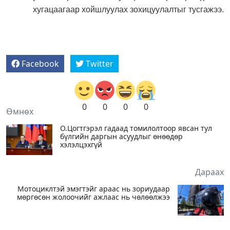
хугацаагаар хойшлуулах зохицуулалтыг тусгажээ.
Facebook
Twitter
0
0
0
0
Өмнөх
О.Цогтгэрэл гадаад томилолтоор явсан тул
бүлгийн даргын асуудлыг өнөөдөр
хэлэлцэхгүй
Дараах
Мотоциклтэй эмэгтэйг араас нь зориудаар
мөргөсөн жолоочийг ажлаас нь чөлөөлжээ