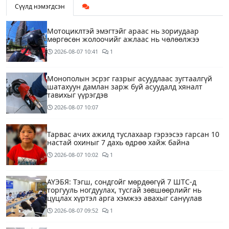
Сүүлд нэмэгдсэн
Мотоциклтэй эмэгтэйг араас нь зориудаар
мөргөсөн жолоочийг ажлаас нь чөлөөлжээ
2026-08-07
10:41
1
Монополын эсрэг газрыг асуудлаас зугтаалгүй
шатахуун дамлан зарж буй асуудалд хяналт
тавихыг үүрэгдэв
2026-08-07
10:07
Тарвас ачих ажилд туслахаар гэрээсээ гарсан 10
настай охиныг 7 дахь өдрөө хайж байна
2026-08-07
10:02
1
АҮЭБЯ: Тэгш, сондгойг мөрдөөгүй 7 ШТС-д
торгууль ногдуулах, тусгай зөвшөөрлийг нь
цуцлах хүртэл арга хэмжээ авахыг сануулав
2026-08-07
09:52
1