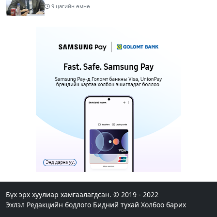
9 цагийн өмнө
Б.Дашпүрэв: Орон нутгийн иргэд намрын ургац
хураалт, хадлантай холбоотой ШТС-уудаар
зөөврийн саваар автобензин авч болно
9 цагийн өмнө
1
Дуучин A Cool буюу Б.Анхбаяр Төв цэнгэлдэх
хүрээлэнгийн Үйл ажиллагаа, олон нийтийн
тоглолт хариуцсан захирлаар томилогджээ
12 цагийн өмнө
8
“Хотын дарга сонсож байна” 150150 тусгай
дугаарыг наймдугаар сарын 14-нөөс ажиллуулж
эхэлнэ
12 цагийн өмнө
“Супер бэлэгтэй 20 жил“ аяны хоёр өрөө байрны
эзэн: Охиныхоо төрсөн өдрөөр байртай болно
гэдэг хамгийн том аз завшаан
Бүх эрх хуулиар хамгаалагдсан. © 2019 - 2022
Эхлэл
Редакцийн бодлого
Бидний тухай
Холбоо барих
15 цагийн өмнө
1