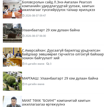
Боловсролын сайд Л.Энх-Амгалан Pearson
компанийн удирдлагуудтай уулзаж, хамтын
ажиллагааг гүнзгийрүүлэх талаар ярилцжээ
2026-08-07
09:47
Улаанбаатарт 29 хэм дулаан байна
2026-08-07
06:00
С.Амарсайхан: Дуусаагүй барилгад урьдчилсан
байдлаар зөвшөөрөл гэрчилгээ олгохгүй байхаар
зохион байгуулалт хий
8 цагийн өмнө
3
МАРГААШ: Улаанбаатарт 29 хэм дулаан байна
8 цагийн өмнө
МИАТ ТӨХК “БОИНГ“ компанитай хамтын
ажиллагаагаа өргөжүүлнэ