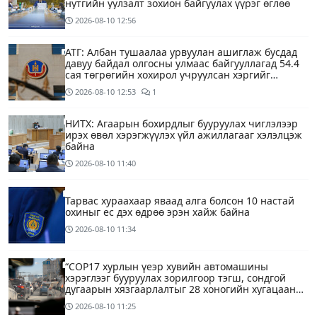
нутгийн уулзалт зохион байгуулах үүрэг өглөө
2026-08-10
12:56
АТГ: Албан тушаалаа урвуулан ашиглаж бусдад
давуу байдал олгосны улмаас байгууллагад 54.4
сая төгрөгийн хохирол учруулсан хэргийг
прокурорт шилжүүллээ
2026-08-10
12:53
1
НИТХ: Агаарын бохирдлыг бууруулах чиглэлээр
ирэх өвөл хэрэгжүүлэх үйл ажиллагааг хэлэлцэж
байна
2026-08-10
11:40
Тарвас хураахаар яваад алга болсон 10 настай
охиныг ес дэх өдрөө эрэн хайж байна
2026-08-10
11:34
“COP17 хурлын үеэр хувийн автомашины
хэрэглээг бууруулах зорилгоор тэгш, сондгой
дугаарын хязгаарлалтыг 28 хоногийн хугацаанд
хийнэ“
2026-08-10
11:25