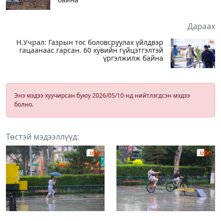
Дараах
Н.Учрал: Газрын тос боловсруулах үйлдвэр
гацаанаас гарсан. 60 хувийн гүйцэтгэлтэй
үргэлжилж байна
Энэ мэдээ хуучирсан буюу 2026/05/10-нд нийтлэгдсэн мэдээ
болно.
Төстэй мэдээллүүд: