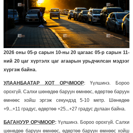
2026 оны 05-р сарын 10-ны 20 цагаас 05-р сарын 11-
ний 20 цаг хүртэлх цаг агаарын урьдчилсан мэдээг
хүргэж байна.
УЛААНБААТАР ХОТ ОРЧМООР
: Үүлшинэ. Бороо
орохгүй. Салхи шөнөдөө баруун өмнөөс, өдөртөө баруун
өмнөөс хойш эргэж секундэд 5-10 метр. Шөнөдөө
+9...+11 градус, өдөртөө +25...+27 градус дулаан байна.
БАГАНУУР ОРЧМООР
:
Үүлшинэ. Бороо орохгүй. Салхи
шөнөдөө баруун өмнөөс, өдөртөө баруун өмнөөс хойш