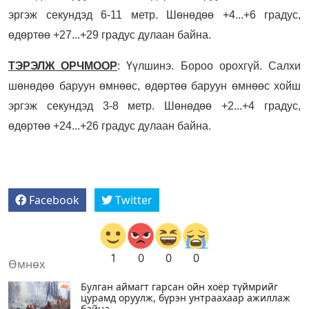
эргэж секундэд 6-11 метр. Шөнөдөө +4...+6 градус,
өдөртөө +27...+29 градус дулаан байна.
ТЭРЭЛЖ ОРЧМООР
: Үүлшинэ. Бороо орохгүй. Салхи
шөнөдөө баруун өмнөөс, өдөртөө баруун өмнөөс хойш
эргэж секундэд 3-8 метр. Шөнөдөө +2...+4 градус,
өдөртөө +24...+26 градус дулаан байна.
Facebook
Twitter
1
0
0
0
Өмнөх
Булган аймагт гарсан ойн хоёр түймрийг
цурамд оруулж, бүрэн унтраахаар ажиллаж
байна