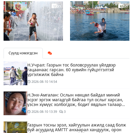
Сүүлд нэмэгдсэн
Н.Учрал: Газрын тос боловсруулах үйлдвэр
гацаанаас гарсан. 60 хувийн гүйцэтгэлтэй
үргэлжилж байна
2026-08-10
14:54
Н.Энх-Амгалан: Ослын нөхцөл байдал миний
эсрэг эргэж магадгүй байгаа тул ослыг харсан,
үзсэн хүмүүс холбогдож, бодит явдлын талаар
ярьж өгч тусална уу
2026-08-10
13:39
3
Газрын тосны эрэл, хайгуулын ажилд саад болж
буй асуудалд АМГТГ анхаарал хандуулж, орон