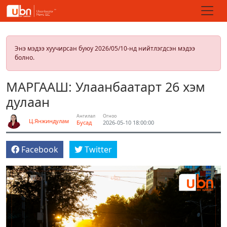
Энэ мэдээ хуучирсан буюу 2026/05/10-нд нийтлэгдсэн мэдээ
болно.
МАРГААШ: Улаанбаатарт 26 хэм
дулаан
Ангилал
Огноо
Ц.Янжиндулам
Бусад
2026-05-10 18:00:00
Facebook
Twitter