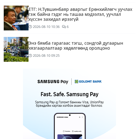
ЕТГ: Н.Түвшинбаяр аваргыг Ерөнхийлөгч уучлах
гэж байна гэдэг нь ташаа мэдээлэл, уучлал
хүссэн захидал ирээгүй
2026-08-10
10:36
6
Энэ бямба гарагаас тэгш, сондгой дугаарын
хязгаарлалтаар хөдөлгөөнд оролцоно
2026-08-10
09:25
Нийслэлийн цэцэрлэгийн цахим бүртгэл эхэллээ
2026-08-10
09:20
1
Хүүхдээ цэцэрлэгт бүртгүүлэхдээ юуг анхаарах вэ
14 цагийн өмнө
ТАНИЛЦ: Тэгш, сондгой хязгаарлалтад