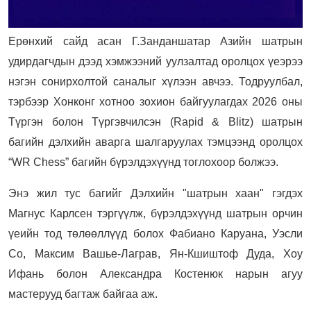
Ерөнхий сайд асан Г.Занданшатар Азийн шатрын
удирдагчдын дээд хэмжээний уулзалтад оролцох үеэрээ
нэгэн сонирхолтой саналыг хүлээн авчээ. Тодруулбал,
тэрбээр Хонконг хотноо зохион байгуулагдах 2026 оны
Түргэн болон Түргэвчилсэн (Rapid & Blitz) шатрын
багийн дэлхийн аварга шалгаруулах тэмцээнд оролцох
“WR Chess” багийн бүрэлдэхүүнд тоглохоор болжээ.
Энэ жил тус багийг Дэлхийн "шатрын хаан" гэгдэх
Магнус Карлсен тэргүүлж, бүрэлдэхүүнд шатрын орчин
үеийн тод төлөөллүүд болох Фабиано Каруана, Уэсли
Со, Максим Вашье-Лаграв, Ян-Кшиштоф Дуда, Хоу
Ифань болон Александра Костенюк нарын агуу
мастерууд багтаж байгаа аж.