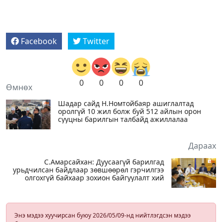
Facebook
Twitter
0
0
0
0
Өмнөх
Шадар сайд Н.Номтойбаяр ашиглалтад
оролгүй 10 жил болж буй 512 айлын орон
сууцны барилгын талбайд ажиллалаа
Дараах
С.Амарсайхан: Дуусаагүй барилгад
урьдчилсан байдлаар зөвшөөрөл гэрчилгээ
олгохгүй байхаар зохион байгуулалт хий
Энэ мэдээ хуучирсан буюу 2026/05/09-нд нийтлэгдсэн мэдээ