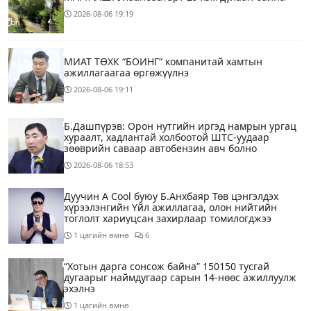
2026-08-06
19:19
МИАТ ТӨХК “БОИНГ“ компанитай хамтын
ажиллагаагаа өргөжүүлнэ
2026-08-06
19:11
Б.Дашпүрэв: Орон нутгийн иргэд намрын ургац
хураалт, хадлантай холбоотой ШТС-уудаар
зөөврийн саваар автобензин авч болно
2026-08-06
18:53
Дуучин A Cool буюу Б.Анхбаяр Төв цэнгэлдэх
хүрээлэнгийн Үйл ажиллагаа, олон нийтийн
тоглолт хариуцсан захирлаар томилогджээ
1 цагийн өмнө
6
“Хотын дарга сонсож байна” 150150 тусгай
дугаарыг наймдугаар сарын 14-нөөс ажиллуулж
эхэлнэ
1 цагийн өмнө