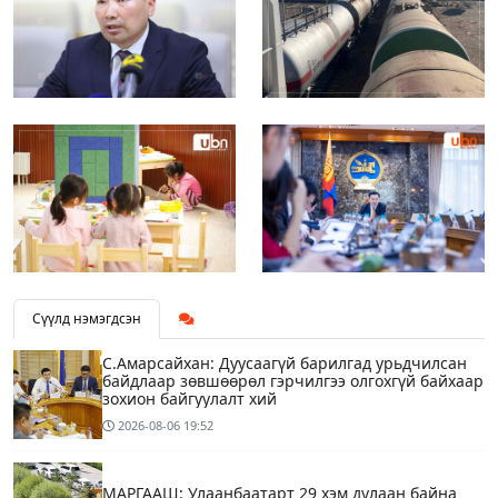
Сүүлд нэмэгдсэн
С.Амарсайхан: Дуусаагүй барилгад урьдчилсан
байдлаар зөвшөөрөл гэрчилгээ олгохгүй байхаар
зохион байгуулалт хий
2026-08-06
19:52
МАРГААШ: Улаанбаатарт 29 хэм дулаан байна