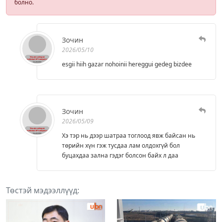
болно.
Зочин
2026/05/10
esgii hiih gazar nohoinii hereggui gedeg bizdee
Зочин
2026/05/09
Хэ тэр нь дээр шатраа тоглоод явж байсан нь
төрийн хүн гэж тусдаа лам олдохгүй бол
буцахдаа зална гэдэг болсон байх л даа
Төстэй мэдээллүүд: