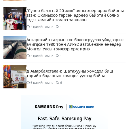
“Супер бэлэгтэй 20 жил“ аяны хоёр өрөө байрны
эзэн: Охиныхоо төрсөн өдрөөр байртай болно
гэдэг хамгийн том аз завшаан
4 цагийн өмнө
1
Ангарскийн газрын тос боловсруулах үйлдвэрээс
ачигдсан 1980 тонн АИ-92 автобензин өнөөдөр
Монгол Улсын хилээр орж ирнэ
5 цагийн өмнө
1
Д.Амарбаясгалан: Шатахууны хомсдол биш
төрийн бодлогын хомсдол үүсээд байна
6 цагийн өмнө
6
Нэгдүгээр хорооллын арын замыг өнөөдөр орой
23:00 цагаас түр хааж, борооны ус зайлуулах
шугамын хөндлөн сэтэлгээ хийнэ
7 цагийн өмнө
1
Нэгдүгээр ангид элсэгчдийн бүртгэлийг энэ