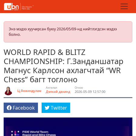
Энэ мэдээ хуучирсан буюу 2026/05/09-нд нийтлэгдсэн мэдээ
болно.
WORLD RAPID & BLITZ
CHAMPIONSHIP: Г.Занданшатар
Магнус Карлсон ахлагчтай “WR
Chess” багт тоглоно
Ангилал
Огноо
Ц.Янжиндулам
Дэлхий дахинд
2026-05-09 12:57:00
Facebook
Twitter