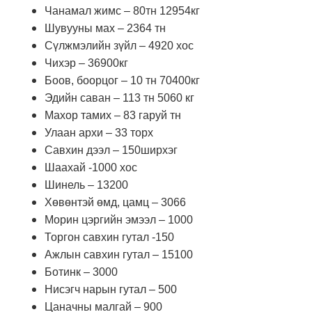
Чанамал жимс – 80тн 12954кг
Шувууны мах – 2364 тн
Сүлжмэлийн зүйл – 4920 хос
Чихэр – 36900кг
Боов, боорцог – 10 тн 70400кг
Эдийн саван – 113 тн 5060 кг
Махор тамих – 83 гаруй тн
Улаан архи – 33 торх
Савхин дээл – 150ширхэг
Шаахай -1000 хос
Шинель – 13200
Хөвөнтэй өмд, цамц – 3066
Морин цэргийн эмээл – 1000
Торгон савхин гутал -150
Ажлын савхин гутал – 15100
Ботинк – 3000
Нисэгч нарын гутал – 500
Цаначны малгай – 900