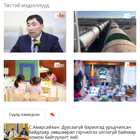
Төстэй мэдээллүүд:
Сүүлд нэмэгдсэн
С.Амарсайхан: Дуусаагүй барилгад урьдчилсан
байдлаар зөвшөөрөл гэрчилгээ олгохгүй байхаар
зохион байгуулалт хий