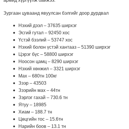
армид хүргүүлж байжээ.
Зургаан цуваанд явуулсан бэлгийг доор дурдвал
Нэхий дээл – 37635 ширхэг
Эсгий гутал – 92450 хос
Үстэй бээлий – 53747 хос
Нэхий болон үстэй хантааз – 51390 ширхэг
Цэрэг бүс – 58800 ширхэг
Ноосон цамц – 8290 ширхэг
Нэхий хөнжил – 3321 ширхэг
Мах – 680тн 100кг
Зээр – 43503
Зээрийн мах – 44тн
Зэрлэг гахай – 730.6 тн
Ятуу – 18985
Хиам – 188.7 тн
Цөцгийн тос – 15.6тн
Нарийн боов – 13.1 тн