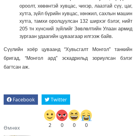
ороолт, хөвөнтэй хувцас, чихэр, лаазтай сүү, цаг,
хутга, зүйл бүрийн хувцас, хөнжил, сахлын машин
хутга, тамхи оролцуулсан 132 ширхэг бэлэг, нийт
205 тн хүнсний зүйлийг Зөвлөлтийн Улаан армид
зургаан удаагийн цуваагаар илгээж байв.
Сүүлийн хоёр цуваанд “Хувьсгалт Монгол” танкийн
бригад, “Монгол ард” эскадрильд зориулсан бэлэг
багтсан аж.
Facebook
Twitter
2
0
0
0
Өмнөх