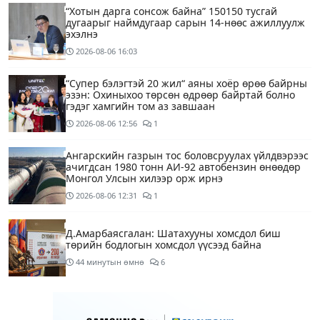
“Хотын дарга сонсож байна” 150150 тусгай
дугаарыг наймдугаар сарын 14-нөөс ажиллуулж
эхэлнэ
2026-08-06
16:03
“Супер бэлэгтэй 20 жил“ аяны хоёр өрөө байрны
эзэн: Охиныхоо төрсөн өдрөөр байртай болно
гэдэг хамгийн том аз завшаан
2026-08-06
12:56
1
Ангарскийн газрын тос боловсруулах үйлдвэрээс
ачигдсан 1980 тонн АИ-92 автобензин өнөөдөр
Монгол Улсын хилээр орж ирнэ
2026-08-06
12:31
1
Д.Амарбаясгалан: Шатахууны хомсдол биш
төрийн бодлогын хомсдол үүсээд байна
44 минутын өмнө
6
Нэгдүгээр хорооллын арын замыг өнөөдөр орой
23:00 цагаас түр хааж, борооны ус зайлуулах