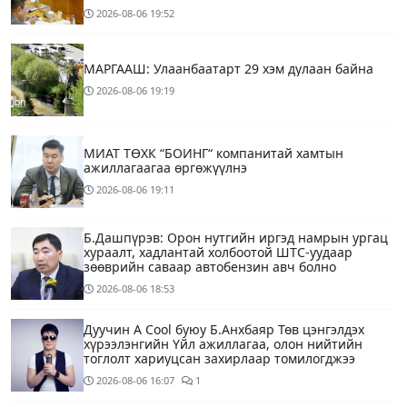
2026-08-06
19:52
МАРГААШ: Улаанбаатарт 29 хэм дулаан байна
2026-08-06
19:19
МИАТ ТӨХК “БОИНГ“ компанитай хамтын
ажиллагаагаа өргөжүүлнэ
2026-08-06
19:11
Б.Дашпүрэв: Орон нутгийн иргэд намрын ургац
хураалт, хадлантай холбоотой ШТС-уудаар
зөөврийн саваар автобензин авч болно
2026-08-06
18:53
Дуучин A Cool буюу Б.Анхбаяр Төв цэнгэлдэх
хүрээлэнгийн Үйл ажиллагаа, олон нийтийн
тоглолт хариуцсан захирлаар томилогджээ
2026-08-06
16:07
1