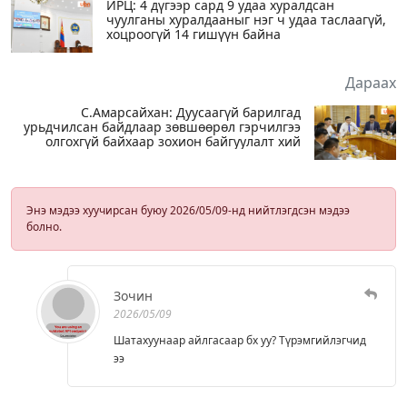
ИРЦ: 4 дүгээр сард 9 удаа хуралдсан
чуулганы хуралдааныг нэг ч удаа таслаагүй,
хоцроогүй 14 гишүүн байна
Дараах
С.Амарсайхан: Дуусаагүй барилгад
урьдчилсан байдлаар зөвшөөрөл гэрчилгээ
олгохгүй байхаар зохион байгуулалт хий
Энэ мэдээ хуучирсан буюу 2026/05/09-нд нийтлэгдсэн мэдээ
болно.
Зочин
2026/05/09
Шатахуунаар айлгасаар бх уу? Түрэмгийлэгчид
ээ