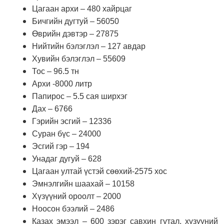
Цагаан архи – 480 хайрцаг
Бичгийн дугтуй – 56050
Өврийн дэвтэр – 27875
Нийтийн бэлэглэл – 127 авдар
Хувийн бэлэглэл – 55609
Тос – 96.5 тн
Архи -8000 литр
Папирос – 5.5 сая ширхэг
Дах – 6766
Гэрийн эсгий – 12336
Суран бүс – 24000
Эсгий гэр – 194
Унадаг дугуй – 628
Цагаан ултай үстэй сөөхий-2575 хос
Эмнэлгийн шаахай – 10158
Хүзүүний ороолт – 2000
Ноосон бээлий – 2486
Казах эмээл – 600 зэрэг савхин гутал, хүзүүний