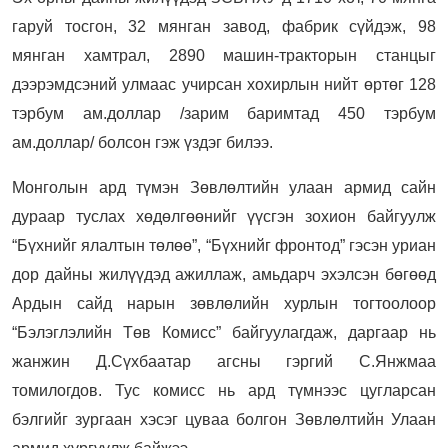
гаруй тосгон, 32 мянган завод, фабрик сүйдэж, 98
мянган хамтрал, 2890 машин-тракторын станцыг
дээрэмдсэний улмаас учирсан хохирлын нийт өртөг 128
тэрбум ам.доллар /зарим баримтад 450 тэрбум
ам.доллар/ болсон гэж үздэг билээ.
Монголын ард түмэн Зөвлөлтийн улаан армид сайн
дураар туслах хөдөлгөөнийг үүсгэн зохион байгуулж
“Бүхнийг ялалтын төлөө”, “Бүхнийг фронтод” гэсэн уриан
дор дайны жилүүдэд ажиллаж, амьдарч эхэлсэн бөгөөд
Ардын сайд нарын зөвлөлийн хурлын тогтоолоор
“Бэлэглэлийн Төв Комисс” байгуулагдаж, даргаар нь
жанжин Д.Сүхбаатар агсны гэргий С.Янжмаа
томилогдов. Тус комисс нь ард түмнээс цугларсан
бэлгийг зургаан хэсэг цуваа болгон Зөвлөлтийн Улаан