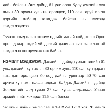
дайн байсан. Энэ дайнд 61 улс орон буюу дэлхийн хүн
амын 80 орчим хувь нь оролцож, 110 сая гаруй иргэн
цэргийн албанд татагдаж байсан нь түүхэнд
тэмдэглэгджээ.
Тvvхэн тэмдэглэлт энэхүү өдрийг манай хойд хөрш Орос
орон даяар төдийгvй дэлхий дахинаа сvр жавхлантай
тэмдэглэн өнгөрүүлэх гэж байна.
НЭМЭЛТ МЭДЭЭЛЭЛ:
Дэлхийн II дайнд гурван тивийн 61
улс, дэлхийн хүн амын 80 орчим хувь, 110 сая хүн цэрэгт
татагдан оролцсон бөгөөд дайны уршгаар 50-70 сая
орчим хүн амь насаа алдсан байдаг. Дэлхийн II дайнд
Зөвлөлтийн ард түмэн 27 сая хүнээ алдсанаас Улаан
армийн нийт хохирол 11.8 сая болсон.
Эх орны дайны жилүүдэд ЗСБНХУ-д 1710 хот, 70 мянга