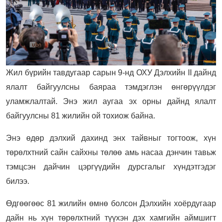
Жил бүрийн тавдугаар сарын 9-нд ОХУ Дэлхийн II дайнд
ялалт байгуулсны баяраа тэмдэглэн өнгөрүүлдэг
уламжлалтай. Энэ жил аугаа эх орны дайнд ялалт
байгуулсны 81 жилийн ой тохиож байна.
Энэ өдөр дэлхий дахинд энх тайвныг тогтоож, хүн
төрөлхтний сайн сайхны төлөө амь насаа дэнчин тавьж
тэмцсэн дайчин цэргүүдийн дурсгалыг хүндэтгэдэг
билээ.
Өдгөөгөөс 81 жилийн өмнө болсон Дэлхийн хоёрдугаар
дайн нь хүн төрөлхтний түүхэн дэх хамгийн аймшигт