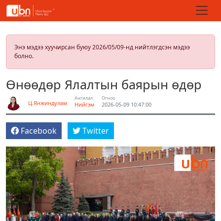
Энэ мэдээ хуучирсан буюу 2026/05/09-нд нийтлэгдсэн мэдээ
болно.
Өнөөдөр Ялалтын баярын өдөр
Ангилал
Огноо
Ц.Янжиндулам
Нийгэм
2026-05-09 10:47:00
Facebook
Twitter