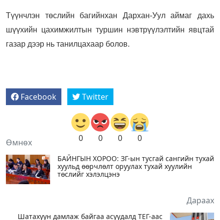
Түүнчлэн төслийн багийнхан Дархан-Уул аймаг дахь
шүүхийн цахимжилтын туршин нэвтрүүлэлтийн явцтай
газар дээр нь танилцахаар болов.
Facebook
Twitter
0
0
0
0
Өмнөх
БАЙНГЫН ХОРОО: ЗГ-ын тусгай сангийн тухай
хуульд өөрчлөлт оруулах тухай хуулийн
төслийг хэлэлцэнэ
Дараах
Шатахуун дамлаж байгаа асуудалд ТЕГ-аас