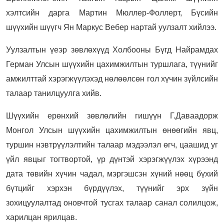
хэлтсийн дарга Мартин Мюллер-Фоллерт, Бүсийн
шүүхийн шүүгч Ян Маркус Вебер нартай уулзалт хийлээ.
Уулзалтын үеэр зөвлөхүүд Холбооны Бүгд Найрамдах
Герман Улсын шүүхийн цахимжилтын туршлага, түүнийг
амжилттай хэрэгжүүлэхэд нөлөөлсөн гол хүчин зүйлсийн
талаар танилцуулга хийв.
Шүүхийн ерөнхий зөвлөлийн гишүүн Г.Даваадорж
Монгол Улсын шүүхийн цахимжилтын өнөөгийн явц,
туршин нэвтрүүлэлтийн талаар мэдээлэл өгч, цаашид уг
үйл явцыг тогтвортой, үр дүнтэй хэрэгжүүлэх хүрээнд
дата төвийн хүчин чадал, мэргэшсэн хүний нөөц бүхий
бүтцийг хэрхэн бүрдүүлэх, түүнийг эрх зүйн
зохицуулалтад оновчтой тусгах талаар санал солилцож,
харилцан ярилцав.