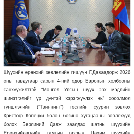
Шүүхийн ерөнхий зөвлөлийн гишүүн Г.Даваадорж 2026
оны тавдугаар сарын 4-ний өдөр Европын холбооны
санхүүжилттэй “Монгол Улсын шүүх эрх мэдлийн
шинэтгэлийг үр дүнтэй хэрэгжүүлэх нь” хосолмол
түншлэлийн (“Твиннинг”) төслийн суурин зөвлөх
Кристоф Копецки болон богино хугацааны зөвлөхүүд
болох Берлиний Давж заалдах шатны шүүхийн
Ерөнхийлөгчийн тамгын газрын Цахим шүүхийн