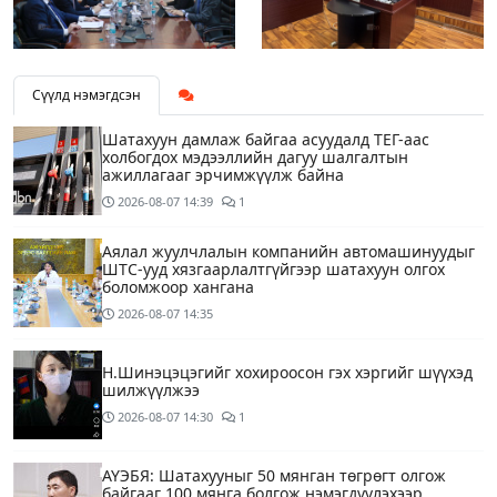
Сүүлд нэмэгдсэн
Шатахуун дамлаж байгаа асуудалд ТЕГ-аас
холбогдох мэдээллийн дагуу шалгалтын
ажиллагааг эрчимжүүлж байна
2026-08-07
14:39
1
Аялал жуулчлалын компанийн автомашинуудыг
ШТС-ууд хязгаарлалтгүйгээр шатахуун олгох
боломжоор хангана
2026-08-07
14:35
Н.Шинэцэцэгийг хохироосон гэх хэргийг шүүхэд
шилжүүлжээ
2026-08-07
14:30
1
АҮЭБЯ: Шатахууныг 50 мянган төгрөгт олгож
байгааг 100 мянга болгож нэмэгдүүлэхээр