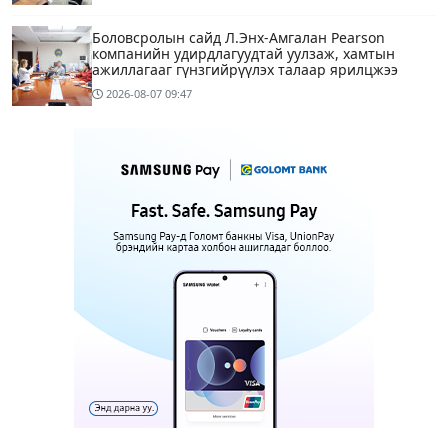
Боловсролын сайд Л.Энх-Амгалан Pearson
компанийн удирдлагуудтай уулзаж, хамтын
ажиллагааг гүнзгийрүүлэх талаар ярилцжээ
2026-08-07
09:47
Улаанбаатарт 29 хэм дулаан байна
2 цагийн өмнө
С.Амарсайхан: Дуусаагүй барилгад урьдчилсан
байдлаар зөвшөөрөл гэрчилгээ олгохгүй байхаар
зохион байгуулалт хий
13 цагийн өмнө
6
МАРГААШ: Улаанбаатарт 29 хэм дулаан байна
13 цагийн өмнө