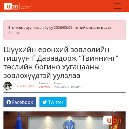
Энэ мэдээ хуучирсан буюу 2026/05/05-нд нийтлэгдсэн мэдээ
болно.
Шүүхийн ерөнхий зөвлөлийн
гишүүн Г.Даваадорж “Твиннинг”
төслийн богино хугацааны
зөвлөхүүдтэй уулзлаа
Ангилал
Огноо
Т.Болормаа
Улс төр
2026-05-05 09:48:55
Facebook
Twitter