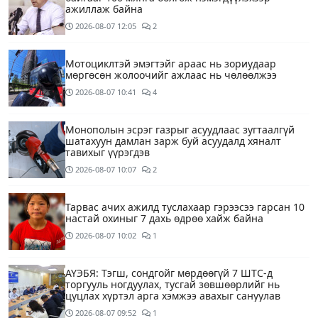
ажиллаж байна
2026-08-07
12:05
2
Мотоциклтэй эмэгтэйг араас нь зориудаар
мөргөсөн жолоочийг ажлаас нь чөлөөлжээ
2026-08-07
10:41
4
Монополын эсрэг газрыг асуудлаас зугтаалгүй
шатахуун дамлан зарж буй асуудалд хяналт
тавихыг үүрэгдэв
2026-08-07
10:07
2
Тарвас ачих ажилд туслахаар гэрээсээ гарсан 10
настай охиныг 7 дахь өдрөө хайж байна
2026-08-07
10:02
1
АҮЭБЯ: Тэгш, сондгойг мөрдөөгүй 7 ШТС-д
торгууль ногдуулах, тусгай зөвшөөрлийг нь
цуцлах хүртэл арга хэмжээ авахыг сануулав
2026-08-07
09:52
1