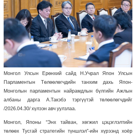
Монгол Улсын Ерөнхий сайд Н.Учрал Япон Улсын
Парламентын Төлөөлөгчдийн танхим дахь Япон-
Монголын парламентын найрамдлын бүлгийн Ажлын
албаны дарга А.Такэбэ тэргүүтэй төлөөлөгчдийг
/2026.04.30/ хүлээн авч уулзлаа.
Монгол, Японы “Энх тайван, хөгжил цэцэглэлтийн
төлөөх Тусгай стратегийн түншлэл”-ийн хүрээнд хоёр