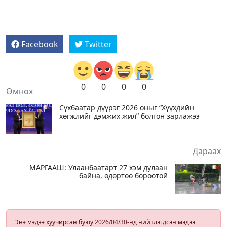
Facebook
Twitter
0
0
0
0
Өмнөх
Сүхбаатар дүүрэг 2026 оныг “Хүүхдийн
хөгжлийг дэмжих жил” болгон зарлажээ
Дараах
МАРГААШ: Улаанбаатарт 27 хэм дулаан
байна, өдөртөө бороотой
Энэ мэдээ хуучирсан буюу 2026/04/30-нд нийтлэгдсэн мэдээ