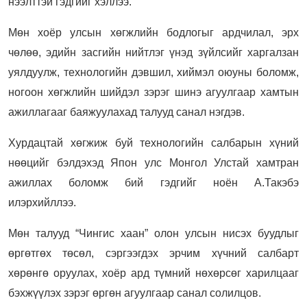
нээлттэй гэдгийг хэллээ.
Мөн хоёр улсын хөгжлийн бодлогыг ардчилал, эрх
чөлөө, эдийн засгийн нийтлэг үнэд зүйлсийг харгалзан
уялдуулж, технологийн дэвшил, хиймэл оюуны боломж,
ногоон хөгжлийн шийдэл зэрэг шинэ агуулгаар хамтын
ажиллагааг баяжуулахад талууд санал нэгдэв.
Хурдацтай хөгжиж буй технологийн салбарын хүний
нөөцийг бэлдэхэд Япон улс Монгол Улстай хамтран
ажиллах боломж бий гэдгийг ноён А.Такэбэ
илэрхийллээ.
Мөн талууд “Чингис хаан” олон улсын нисэх буудлыг
өргөтгөх төсөл, сэргээгдэх эрчим хүчний салбарт
хөрөнгө оруулах, хоёр ард түмний нөхөрсөг харилцааг
бэхжүүлэх зэрэг өргөн агуулгаар санал солилцов.