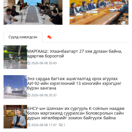
Сүүлд нэмэгдсэн
МАРГААШ: Улаанбаатарт 27 хэм дулаан байна,
өдөртөө бороотой
2026-08-08
20:43
Энэ сардаа багтаж ашиглалтад орох агуулах
АИ-92-ийн хэрэглээний 13 хоногийн хэрэгцээг
бүрэн хангана
2026-08-08
20:37
БНСУ-ын Шинхан их сургууль К-соёлын наадам
болон мэргэжилд суурилсан боловсролын сайн
дурын хөтөлбөрийг зохион байгуулж байна
2026-08-08
17:47
1