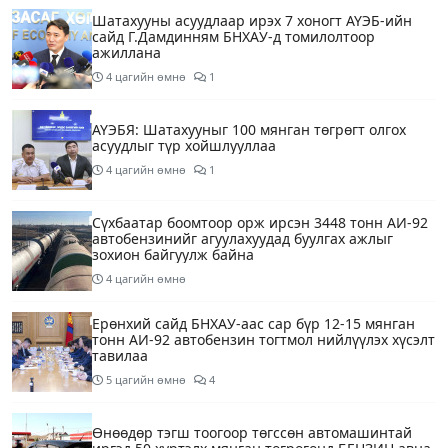
Шатахууны асуудлаар ирэх 7 хоногт АҮЭБ-ийн
сайд Г.Дамдинням БНХАУ-д томилолтоор
ажиллана
4 цагийн өмнө
1
АҮЭБЯ: Шатахууныг 100 мянган төгрөгт олгох
асуудлыг түр хойшлууллаа
4 цагийн өмнө
1
Сүхбаатар боомтоор орж ирсэн 3448 тонн АИ-92
автобензинийг агуулахуудад буулгах ажлыг
зохион байгуулж байна
4 цагийн өмнө
Ерөнхий сайд БНХАУ-аас сар бүр 12-15 мянган
тонн АИ-92 автобензин тогтмол нийлүүлэх хүсэлт
тавилаа
5 цагийн өмнө
4
Өнөөдөр тэгш тоогоор төгссөн автомашинтай