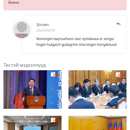
болно.
Зочин
2026/04/30
Nomingiin bayrsaihanii naiz nymdavaa er emgui
hogiin hulgaich guilagchin shorongiin horigdoluud
Төстэй мэдээллүүд: