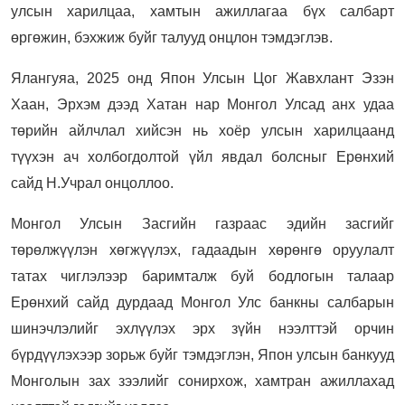
улсын харилцаа, хамтын ажиллагаа бүх салбарт
өргөжин, бэхжиж буйг талууд онцлон тэмдэглэв.
Ялангуяа, 2025 онд Япон Улсын Цог Жавхлант Эзэн
Хаан, Эрхэм дээд Хатан нар Монгол Улсад анх удаа
төрийн айлчлал хийсэн нь хоёр улсын харилцаанд
түүхэн ач холбогдолтой үйл явдал болсныг Ерөнхий
сайд Н.Учрал онцоллоо.
Монгол Улсын Засгийн газраас эдийн засгийг
төрөлжүүлэн хөгжүүлэх, гадаадын хөрөнгө оруулалт
татах чиглэлээр баримталж буй бодлогын талаар
Ерөнхий сайд дурдаад Монгол Улс банкны салбарын
шинэчлэлийг эхлүүлэх эрх зүйн нээлттэй орчин
бүрдүүлэхээр зорьж буйг тэмдэглэн, Япон улсын банкууд
Монголын зах зээлийг сонирхож, хамтран ажиллахад