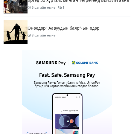
иргэд 50 хүртэлх мянган төгрөгөнд БЕНЗИН авна
6 цагийн өмнө
1
Өнөөдөр” Аавуудын баяр”-ын өдөр
8 цагийн өмнө
Улаанбаатарт 31 хэм дулаан байна
10 цагийн өмнө
МАРГААШ: Улаанбаатарт 31 хэм дулаан байна
19 цагийн өмнө
Шатахуун дамлан борлуулсан хоёр зөрчлийг
илрүүлэн шалгаж байна
21 цагийн өмнө
3