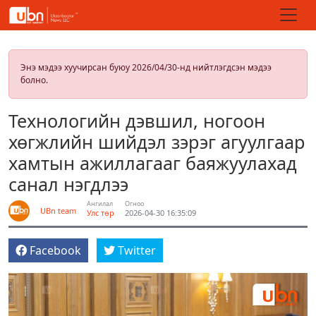
Энэ мэдээ хуучирсан буюу 2026/04/30-нд нийтлэгдсэн мэдээ
болно.
Технологийн дэвшил, ногоон
хөгжлийн шийдэл зэрэг агуулгаар
хамтын ажиллагааг баяжуулахад
санал нэгдлээ
Ангилал
Огноо
UBn team
Улс төр
2026-04-30 16:35:09
Facebook
Twitter