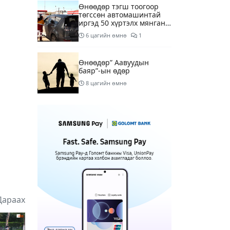
Өнөөдөр тэгш тоогоор
төгссөн автомашинтай
иргэд 50 хүртэлх мянган
төгрөгөнд БЕНЗИН авна
6 цагийн өмнө
1
Өнөөдөр” Аавуудын
баяр”-ын өдөр
8 цагийн өмнө
Улаанбаатарт 31 хэм
дулаан байна
10 цагийн өмнө
МАРГААШ: Улаанбаатарт
31 хэм дулаан байна
19 цагийн өмнө
Дараах
Шатахуун дамлан
борлуулсан хоёр