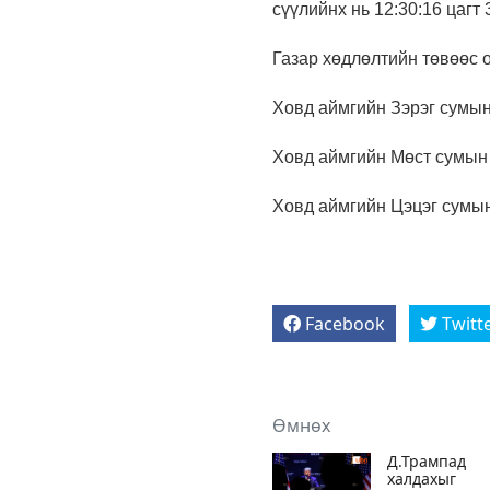
сүүлийнх нь 12:30:16 цагт
Газар хөдлөлтийн төвөөс 
Ховд аймгийн Зэрэг сумын 
Ховд аймгийн Мөст сумын 
Ховд аймгийн Цэцэг сумын
Facebook
Twitt
Өмнөх
Д.Трампад
халдахыг