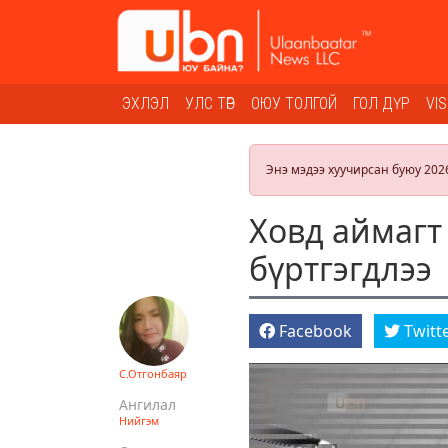
ЭХЛЭЛ
УЛС ТӨР
ОЮУ ТОЛГОЙ
ГОЛ ДҮР
VI
Энэ мэдээ хуучирсан буюу 202
Ховд аймагт
бүртгэгдлээ
Facebook
Twitt
С.Отгонбаяр
Ангилал
Нийгэм