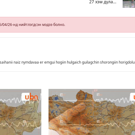
27 хэм дулаан
байна, өдөртөө
бороотой
6/04/26-нд нийтлэгдсэн мэдээ болно.
saihanii naiz nymdavaa er emgui hogiin hulgaich guilagchin shorongiin horigdol