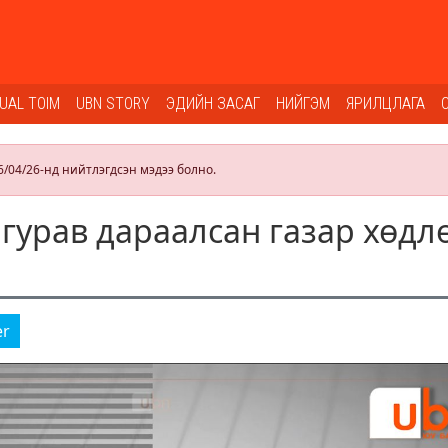
SUAL TOIM
UBN STORY
ЭДИЙН ЗАСАГ
НИЙГЭМ
ЯРИЛЦЛАГА
6/04/26-нд нийтлэгдсэн мэдээ болно.
 гурав дараалсан газар хөдл
er