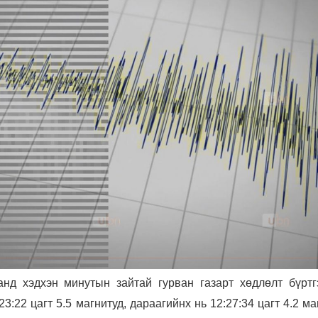
нд хэдхэн минутын зайтай гурван газарт хөдлөлт бүртгэ
3:22 цагт 5.5 магнитуд, дараагийнх нь 12:27:34 цагт 4.2 ма