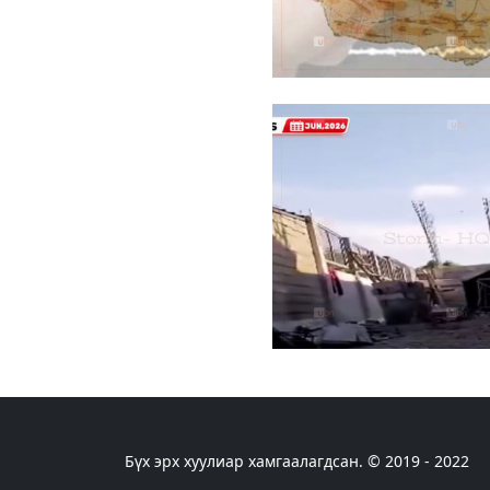
Бүх эрх хуулиар хамгаалагдсан. © 2019 - 2022