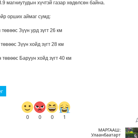
 3.9 магниутудын хүчтэй газар хөдөлсөн байна.
ойр орших аймаг сумд:
төвөөс Зүүн урд зүгт 26 км
төвөөс Зүүн хойд зүгт 28 км
 төвөөс Баруун хойд зүгт 40 км
er
0
0
0
1
МАРГААШ:
Улаанбаатарт