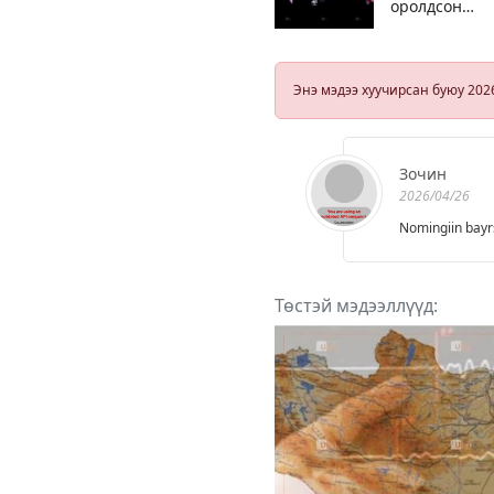
оролдсон
этгээдийг
саатуулжээ
Энэ мэдээ хуучирсан буюу 202
Зочин
2026/04/26
Nomingiin bayr
Төстэй мэдээллүүд: