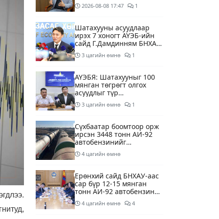
суурилсан боловсролын
2026-08-08
17:47
1
сайн дурын хөтөлбөрийг
зохион байгуулж байна
Шатахууны асуудлаар
ирэх 7 хоногт АҮЭБ-ийн
сайд Г.Дамдинням БНХАУ-
д томилолтоор ажиллана
3 цагийн өмнө
1
АҮЭБЯ: Шатахууныг 100
мянган төгрөгт олгох
асуудлыг түр
хойшлууллаа
3 цагийн өмнө
1
Сүхбаатар боомтоор орж
ирсэн 3448 тонн АИ-92
автобензинийг
агуулахуудад буулгах
4 цагийн өмнө
ажлыг зохион байгуулж
байна
Ерөнхий сайд БНХАУ-аас
сар бүр 12-15 мянган
тонн АИ-92 автобензин
гдлээ.
тогтмол нийлүүлэх хүсэлт
4 цагийн өмнө
4
тавилаа
гнитуд,