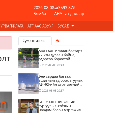
2026-08-08
3593.87₮
Бямба
АНУ-ын доллар
СУРВАЛЖЛАГА
АТГ-ААС АСУУЯ
БУСАД
Сүүлд нэмэгдсэн
МАРГААШ: Улаанбаатарт
27 хэм дулаан байна,
өлт
өдөртөө бороотой
2026-08-08
20:43
Энэ сардаа багтаж
ашиглалтад орох агуулах
АИ-92-ийн хэрэглээний
13 хоногийн хэрэгцээг
2026-08-08
20:37
бүрэн хангана
БНСУ-ын Шинхан их
сургууль К-соёлын
наадам болон мэргэжилд