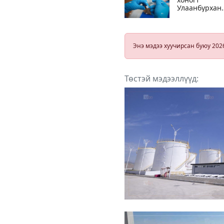
Улаанбурхан
өвчний 18
тохиолдол
шинээр
батлагджээ
Энэ мэдээ хуучирсан буюу 202
Төстэй мэдээллүүд: