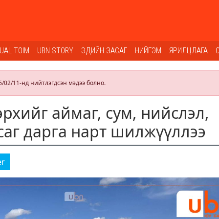
SUAL TOIM
UBN STORY
ЭДИЙН ЗАСАГ
НИЙГЭМ
ЯРИЛЦЛАГА
6/02/11-нд нийтлэгдсэн мэдээ болно.
эрхийг аймаг, сум, нийслэл,
саг дарга нарт шилжүүллээ
er