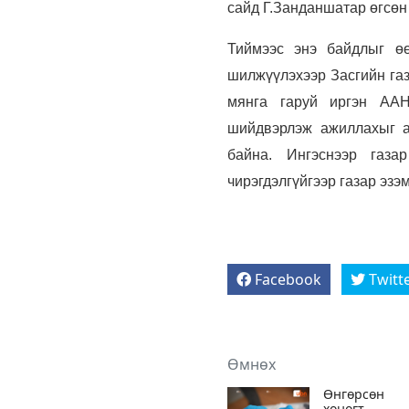
сайд Г.Занданшатар өгсөн
Тиймээс энэ байдлыг өө
шилжүүлэхээр Засгийн газ
мянга гаруй иргэн ААН
шийдвэрлэж ажиллахыг ай
байна. Ингэснээр газа
чирэгдэлгүйгээр газар эз
Facebook
Twitt
Өмнөх
Өнгөрсөн
хоногт