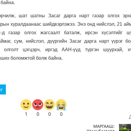
 байна.
рчилж, шат шатны Засаг дарга нарт газар олгох эрх
рын хуралдаанаас шийдвэрлэжээ. Энэ онд нийслэл, 21 айм
-д газар олгох жагсаалт баталж, ирсэн хүсэлтийг ш
маг, сум, нийслэл, дүүргийн Засаг дарга нарт үүрэг бо
р олголт цэгцэрч, иргэд ААН-үүд түргэн шуурхай, х
эмших боломжтой болж байна.
er
1
0
0
0
МАРГААШ:
Улаанбаатарт