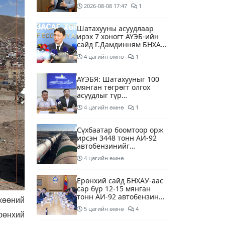
суурилсан боловсролын
2026-08-08
17:47
1
сайн дурын хөтөлбөрийг
зохион байгуулж байна
Шатахууны асуудлаар
ирэх 7 хоногт АҮЭБ-ийн
сайд Г.Дамдинням БНХАУ-
д томилолтоор ажиллана
4 цагийн өмнө
1
АҮЭБЯ: Шатахууныг 100
мянган төгрөгт олгох
асуудлыг түр
хойшлууллаа
4 цагийн өмнө
1
Сүхбаатар боомтоор орж
ирсэн 3448 тонн АИ-92
автобензинийг
агуулахуудад буулгах
4 цагийн өмнө
ажлыг зохион байгуулж
байна
Ерөнхий сайд БНХАУ-аас
сар бүр 12-15 мянган
тонн АИ-92 автобензин
жөөний
тогтмол нийлүүлэх хүсэлт
5 цагийн өмнө
4
тавилаа
рөнхий