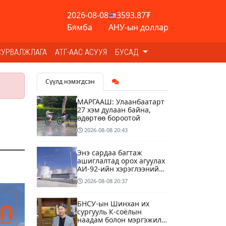
2026-08-08
3593.87₮
Бямба
АНУ-ын доллар
СУРВАЛЖЛАГА
АТГ-ААС АСУУЯ
БУСАД
Сүүлд нэмэгдсэн
МАРГААШ: Улаанбаатарт
27 хэм дулаан байна,
өдөртөө бороотой
2026-08-08
20:43
Энэ сардаа багтаж
ашиглалтад орох агуулах
АИ-92-ийн хэрэглээний
13 хоногийн хэрэгцээг
2026-08-08
20:37
бүрэн хангана
БНСУ-ын Шинхан их
сургууль К-соёлын
наадам болон мэргэжилд