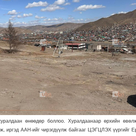
хуралдаан өнөөдөр боллоо. Хуралдаанаар өрхийн өвөл
ож, иргэд ААН-ийг чирэгдүүлж байгааг ЦЭГЦЛЭХ үүргийг Е