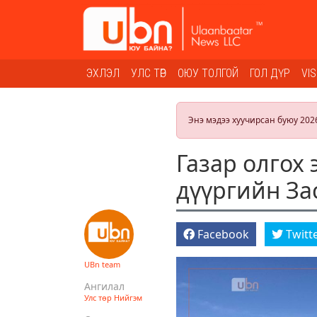
ЭХЛЭЛ
УЛС ТӨР
ОЮУ ТОЛГОЙ
ГОЛ ДҮР
VI
Энэ мэдээ хуучирсан буюу 202
Газар олгох 
дүүргийн За
Facebook
Twitt
UBn team
Ангилал
Улс төр
Нийгэм