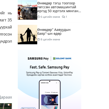
Өнөөдөр тэгш тоогоор
төгссөн автомашинтай
иргэд 50 хүртэлх мянган
ийг нь
төгрөгөнд БЕНЗИН авна
6 цагийн өмнө
1
агт 35
уурхай
Өнөөдөр” Аавуудын
баяр”-ын өдөр
лгосон
8 цагийн өмнө
үндрэл
Улаанбаатарт 31 хэм
дулаан байна
10 цагийн өмнө
МАРГААШ: Улаанбаатарт
31 хэм дулаан байна
19 цагийн өмнө
Дараах
Шатахуун дамлан
борлуулсан хоёр