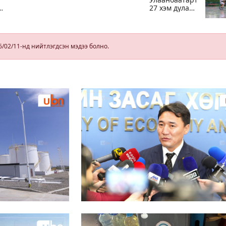
27 хэм дулаан
байна, өдөртөө
бороотой
6/02/11-нд нийтлэгдсэн мэдээ болно.