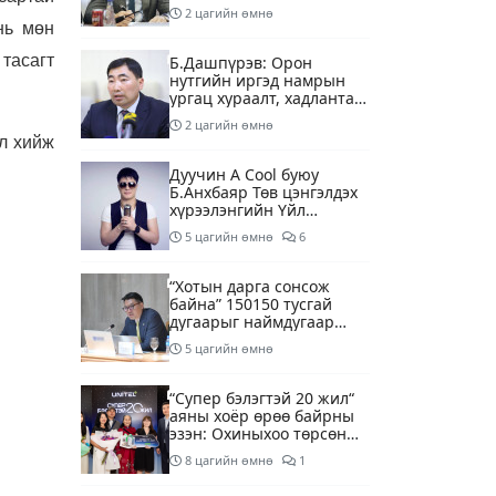
2 цагийн өмнө
нь мөн
тасагт
Б.Дашпүрэв: Орон
нутгийн иргэд намрын
ургац хураалт, хадлантай
холбоотой ШТС-уудаар
2 цагийн өмнө
зөөврийн саваар
эл хийж
автобензин авч болно
Дуучин A Cool буюу
Б.Анхбаяр Төв цэнгэлдэх
хүрээлэнгийн Үйл
ажиллагаа, олон нийтийн
5 цагийн өмнө
6
тоглолт хариуцсан
захирлаар томилогджээ
“Хотын дарга сонсож
байна” 150150 тусгай
дугаарыг наймдугаар
сарын 14-нөөс
5 цагийн өмнө
ажиллуулж эхэлнэ
“Супер бэлэгтэй 20 жил“
аяны хоёр өрөө байрны
эзэн: Охиныхоо төрсөн
өдрөөр байртай болно
8 цагийн өмнө
1
гэдэг хамгийн том аз
завшаан