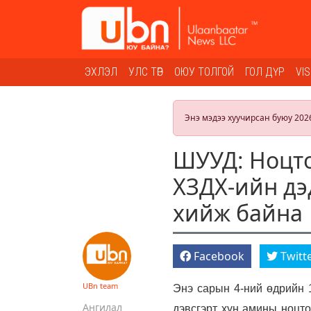
ЭХЛЭЛ
УЛС ТӨР
ОЮУ ТОЛГОЙ
ГОЛ ДҮР
VI
Энэ мэдээ хуучирсан буюу 202
ШУУД: Ноцто
ХЗДХ-ийн дэ
хийж байна
Facebook
Twitt
UBn team
Энэ сарын 4-ний өдрийн 1
Ангилал
дэвсгэрт хүн амины ноцтой