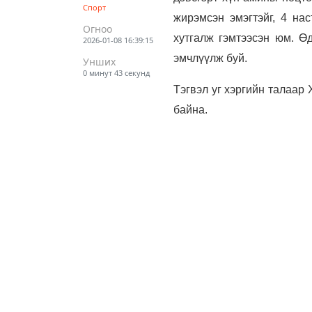
Спорт
жирэмсэн эмэгтэйг, 4 на
Огноо
хутгалж гэмтээсэн юм. Өд
2026-01-08 16:39:15
эмчлүүлж буй.
Унших
0 минут 43 секунд
Тэгвэл уг хэргийн талаар
байна.