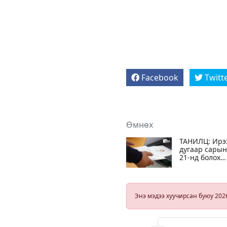
Facebook
Twitt
Өмнөх
ТАНИЛЦ: Ирэ
дугаар сарын
21-нд болох
аймаг, нийсл
сум дүүргийн
ИТХ-ын нөхө
сонгуулийн ц
Энэ мэдээ хуучирсан буюу 202
хугацааны
хуваарь