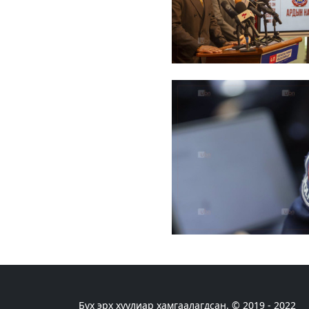
Бүх эрх хуулиар хамгаалагдсан. © 2019 - 2022