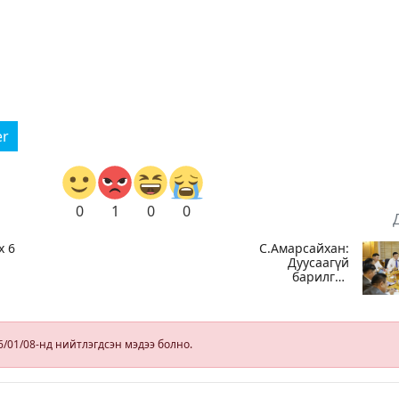
er
0
1
0
0
х 6
С.Амарсайхан:
Дуусаагүй
барилгад
эл,
урьдчилсан
байдлаар
н
зөвшөөрөл
аг
гэрчилгээ
6/01/08-нд нийтлэгдсэн мэдээ болно.
олгохгүй
байхаар зохион
байгуулалт хий