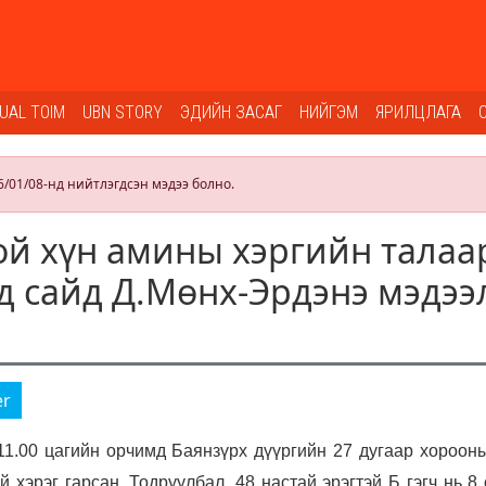
SUAL TOIM
UBN STORY
ЭДИЙН ЗАСАГ
НИЙГЭМ
ЯРИЛЦЛАГА
6/01/08-нд нийтлэгдсэн мэдээ болно.
й хүн амины хэргийн талаа
д сайд Д.Мөнх-Эрдэнэ мэдээ
er
1.00 цагийн орчимд Баянзүрх дүүргийн 27 дугаар хорооны
 хэрэг гарсан. Тодруулбал, 48 настай эрэгтэй Б гэгч нь 8