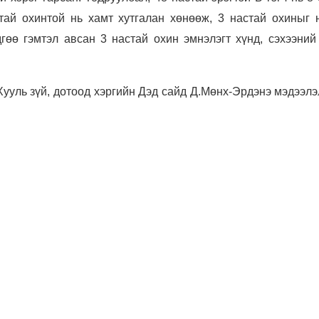
стай охинтой нь хамт хутгалан хөнөөж, 3 настай охиныг 
гөө гэмтэл авсан 3 настай охин эмнэлэгт хүнд, сэхээний 
 Хууль зүй, дотоод хэргийн Дэд сайд Д.Мөнх-Эрдэнэ мэдээл