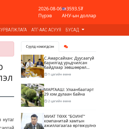
2026-08-06
3593.5₮
Пүрэв
АНУ-ын доллар
СУРВАЛЖЛАГА
АТГ-ААС АСУУЯ
БУСАД
Сүүлд нэмэгдсэн
С.Амарсайхан: Дуусаагүй
барилгад урьдчилсан
р
байдлаар зөвшөөрөл
гэрчилгээ олгохгүй
лэл
1 цагийн өмнө
байхаар зохион
байгуулалт хий
МАРГААШ: Улаанбаатарт
29 хэм дулаан байна
2 цагийн өмнө
МИАТ ТӨХК “БОИНГ“
 нутаг
компанитай хамтын
ажиллагаагаа өргөжүүлнэ
 сартай