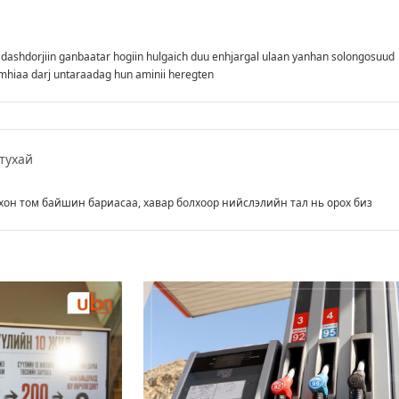
in dashdorjiin ganbaatar hogiin hulgaich duu enhjargal ulaan yanhan solongosuud
mhiaa darj untaraadag hun aminii heregten
тухай
хон том байшин бариасаа, хавар болхоор нийслэлийн тал нь орох биз