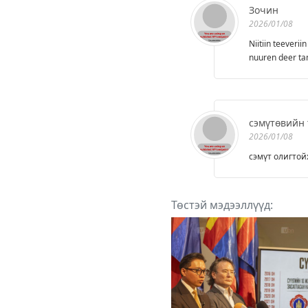
Зочин
2026/01/08
Niitiin teeveri
nuuren deer ta
сэмүтөвийн 
2026/01/08
сэмүт олигтой
Төстэй мэдээллүүд: