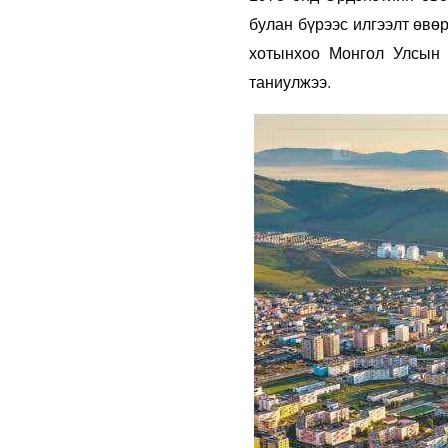
булан бүрээс илгээлт өвө
хотынхоо Монгол Улсын 
таниулжээ
.