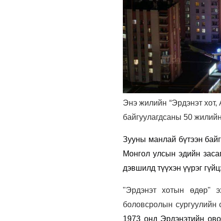
Энэ жилийн “Эрдэнэт хот, 
байгуулагдсаны 50 жилийн
Зууны манлай бүтээн байг
Монгол улсын эдийн засаг
дэвшилд түүхэн үүрэг гүйц
"Эрдэнэт хотын өдөр" э
боловсролын сургуулийн 
1973 онд Эрдэнэтийн ово