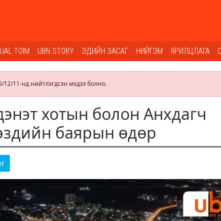
SUAL TOIM
UBN STORY
ЭДИЙН ЗАСАГ
НИЙГЭМ
ЯРИЛЦЛАГА
5/12/11-нд нийтлэгдсэн мэдээ болно.
энэт хотын болон Анхдагч
эздийн баярын өдөр
er