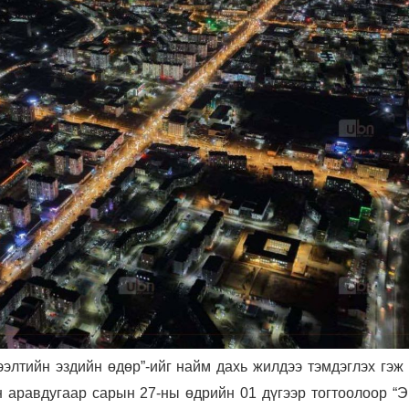
гээлтийн эздийн өдөр”-ийг найм дахь жилдээ тэмдэглэх гэж
 аравдугаар сарын 27-ны өдрийн 01 дүгээр тогтоолоор “Э