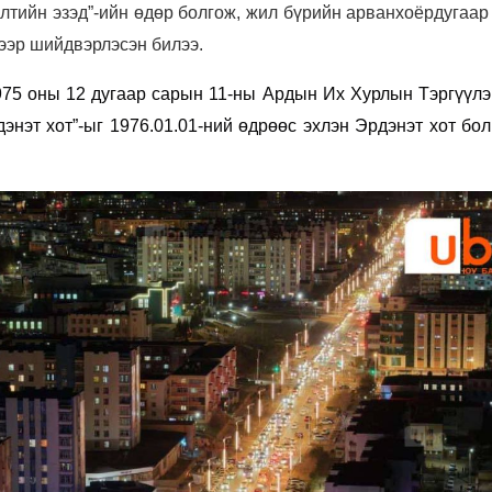
элтийн эзэд”-ийн өдөр болгож, жил бүрийн арванхоёрдугаа
хээр шийдвэрлэсэн билээ.
975 оны 12 дугаар сарын 11-ны Ардын Их Хурлын Тэргүүлэ
дэнэт хот”-ыг 1976.01.01-ний өдрөөс эхлэн Эрдэнэт хот бо