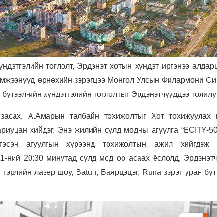
ндэтгэлийн тоглолт, Эрдэнэт хотын хүндэт иргэнээ алдар
хэмжээнүүд өрнөхийн зэрэгцээ Монгол Улсын Филармони С
бүтээл-ийн хүндэтгэлийн тоглолтыг Эрдэнэтчүүддээ толилу
асах, А.Амарын талбайн тохижолтыг Хот тохижуулах 
риуцан хийдэг. Энэ жилийн сүлд модны агуулга “ECITY-50
эсэн агуулгын хүрээнд тохижолтын ажил хийгдэж 
1-ний 20:30 минутад сүлд мод оо асаах ёслолд, Эрдэнэтч
 гэрлийн лазер шоу, Batuh, Баярцэцэг, Runa зэрэг уран бү