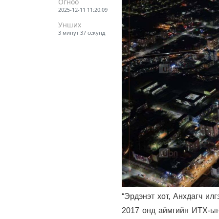
Огноо
2025-12-11 11:20:09
Унших
3 минут 37 секунд
“Эрдэнэт хот, Анхдагч ил
2017 онд аймгийн ИТХ-ын