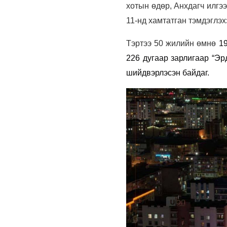
хотын өдөр, Анхдагч илгэ
11-нд хамтатган тэмдэглэ
Тэртээ 50 жилийн өмнө
1
226 дугаар зарлигаар “Эр
шийдвэрлэсэн байдаг.