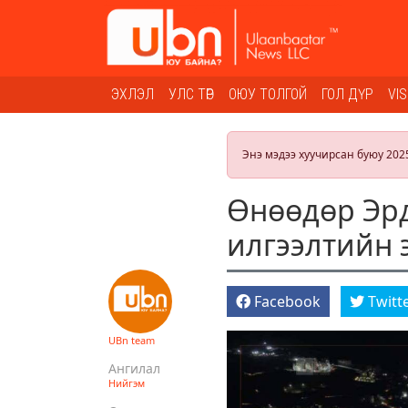
ЭХЛЭЛ
УЛС ТӨР
ОЮУ ТОЛГОЙ
ГОЛ ДҮР
VI
Энэ мэдээ хуучирсан буюу 202
Өнөөдөр Эрд
илгээлтийн 
Facebook
Twitt
UBn team
Ангилал
Нийгэм