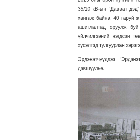
35/10 кВ-ын “Даваат дэд
хангаж байна. 40 гаруй ж
ашиглалтад оруулж буй
үйлчилгээний нэгдсэн тө
хүсэлтэд тулгуурлан хэрэг
Эрдэнэтчүүддээ “Эрдэнэ
дэвшүүлье.