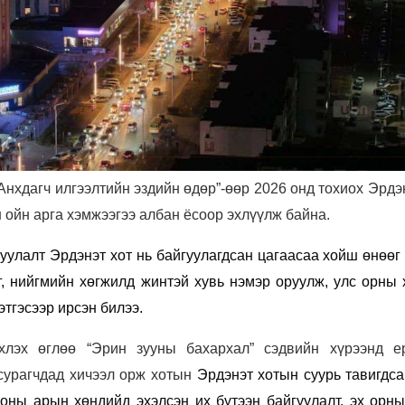
Анхдагч илгээлтийн эздийн өдөр”-өөр 2026 онд тохиох Эрдэ
 ойн арга хэмжээгээ албан ёсоор эхлүүлж байна.
уулалт Эрдэнэт хот нь байгуулагдсан цагаасаа хойш өнөөг
, нийгмийн хөгжилд жинтэй хувь нэмэр оруулж, улс орны 
этгэсээр ирсэн билээ.
хлэх өглөө “Эрин зууны бахархал” сэдвийн хүрээнд е
сурагчдад хичээл орж хотын
Эрдэнэт хотын суурь тавигдса
оны арын хөндийд эхэлсэн их бүтээн байгуулалт, эх орны