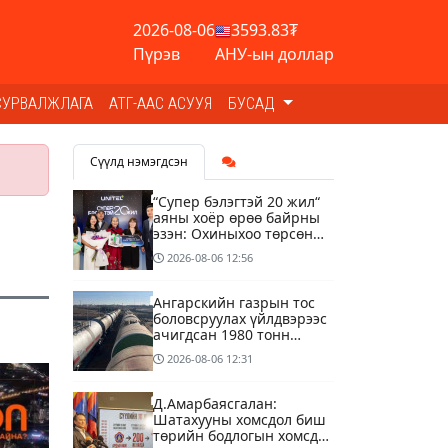
2026-08-06
3593.83₮
Пүрэв
АНУ-ын доллар
СУРВАЛЖЛАГА
АТГ-ААС АСУУЯ
БУСАД
Сүүлд нэмэгдсэн
“Супер бэлэгтэй 20 жил“
аяны хоёр өрөө байрны
эзэн: Охиныхоо төрсөн
өдрөөр байртай болно
2026-08-06
12:56
гэдэг хамгийн том аз
завшаан
Ангарскийн газрын тос
боловсруулах үйлдвэрээс
ачигдсан 1980 тонн
АИ-92 автобензин
2026-08-06
12:31
өнөөдөр Монгол Улсын
хилээр орж ирнэ
Д.Амарбаясгалан:
Шатахууны хомсдол биш
төрийн бодлогын хомсдол