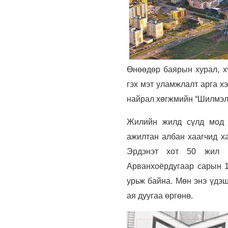
Өнөөдөр баярын хурал, хү
гэх мэт уламжлалт арга 
найрал хөгжмийн “Шилмэл 
Жилийн жилд сүлд мод з
ажилтан албан хаагчид ха
Эрдэнэт хот 50 жил г
Арванхоёрдугаар сарын 1
урьж байна. Мөн энэ үдэш
ая дуугаа өргөнө.