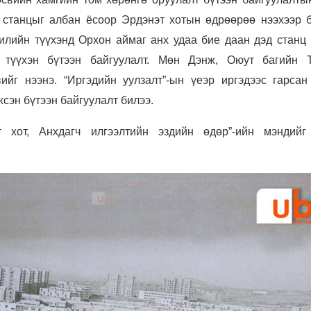
” станцыг албан ёсоор Эрдэнэт хотын өдрөөрөө нээхээр б
илийн түүхэнд Орхон аймаг анх удаа бие даан дэд станц 
 түүхэн бүтээн байгуулалт. Мөн Дэнж, Оюут багийн 
вийг нээнэ. “Иргэдийн уулзалт”-ын үеэр иргэдээс гарсан
жсэн бүтээн байгуулалт билээ.
т хот, Анхдагч илгээлтийн эздийн өдөр”-ийн мэндийг