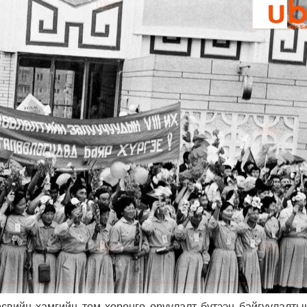
өсвийн хамгийн том хөрөнгө оруулалт бүтээн байгуулалты