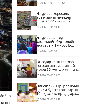
үүсээд байна
2026-08-06
11:46
5
Нэгдүгээр хорооллын
арын замыг өнөөдөр
орой 23:00 цагаас түр
хааж, борооны ус
2026-08-06
10:10
зайлуулах шугамын
хөндлөн сэтэлгээ хийнэ
Нэгдүгээр ангид
элсэгчдийн бүртгэлийг
энэ сарын 17-ноос E-
Mongolia системээр
2026-08-06
10:05
зохион байгуулна
Өнөөдөр тэгш тоогоор
төгссөн автомашинтай
иргэд 50 хүртэлх мянган
төгрөгөнд БЕНЗИН авна
2026-08-06
09:56
Нийслэлийн цэцэрлэгийн
цахим бүртгэл энэ сарын
10-нд эхэлж, иргэд дараах
 байна.
зүйлсийг анхаарах
2026-08-06
09:18
шаардлагатай
рдэнэт