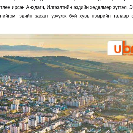
ртлөн ирсэн Анхдагч, Илгээлтийн эздийн хөдөлмөр зүтгэл, 
нийгэм, эдийн засагт үзүүлж буй хувь нэмрийн талаар 