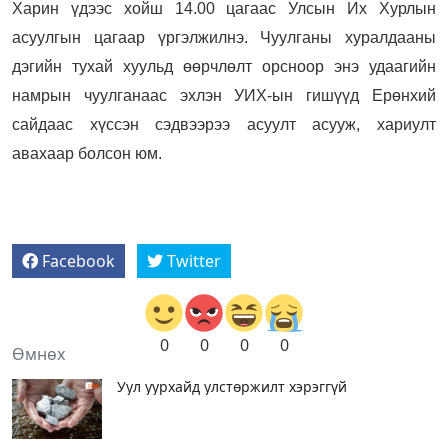
Харин үдээс хойш 14.00 цагаас Улсын Их Хурлын
асуулгын цагаар үргэлжилнэ. Чуулганы хуралдааны
дэгийн тухай хуульд өөрчлөлт орсноор энэ удаагийн
намрын чуулганаас эхлэн УИХ-ын гишүүд Ерөнхий
сайдаас хүссэн сэдвээрээ асуулт асууж, хариулт
авахаар болсон юм.
Facebook
Twitter
0
0
0
0
Өмнөх
Уул уурхайд улстөржилт хэрэггүй