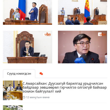
Сүүлд нэмэгдсэн
С.Амарсайхан: Дуусаагүй барилгад урьдчилсан
байдлаар зөвшөөрөл гэрчилгээ олгохгүй байхаар
зохион байгуулалт хий
12 минутын өмнө