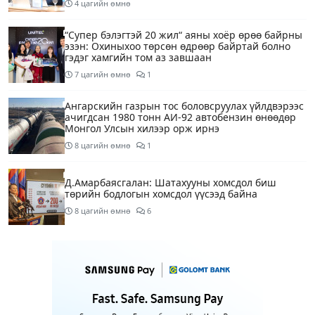
4 цагийн өмнө
“Супер бэлэгтэй 20 жил“ аяны хоёр өрөө байрны
эзэн: Охиныхоо төрсөн өдрөөр байртай болно
гэдэг хамгийн том аз завшаан
7 цагийн өмнө
1
Ангарскийн газрын тос боловсруулах үйлдвэрээс
ачигдсан 1980 тонн АИ-92 автобензин өнөөдөр
Монгол Улсын хилээр орж ирнэ
8 цагийн өмнө
1
Д.Амарбаясгалан: Шатахууны хомсдол биш
төрийн бодлогын хомсдол үүсээд байна
8 цагийн өмнө
6
Нэгдүгээр хорооллын арын замыг өнөөдөр орой
23:00 цагаас түр хааж, борооны ус зайлуулах
шугамын хөндлөн сэтэлгээ хийнэ
10 цагийн өмнө
1