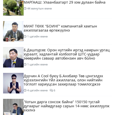
МАРГААШ: Улаанбаатарт 29 хэм дулаан байна
44 минутын өмнө
МИАТ ТӨХК “БОИНГ“ компанитай хамтын
ажиллагаагаа өргөжүүлнэ
1 цагийн өмнө
Б.Дашпүрэв: Орон нутгийн иргэд намрын ургац
хураалт, хадлантай холбоотой ШТС-уудаар
зөөврийн саваар автобензин авч болно
1 цагийн өмнө
Дуучин A Cool буюу Б.Анхбаяр Төв цэнгэлдэх
хүрээлэнгийн Үйл ажиллагаа, олон нийтийн
тоглолт хариуцсан захирлаар томилогджээ
4 цагийн өмнө
6
“Хотын дарга сонсож байна” 150150 тусгай
дугаарыг наймдугаар сарын 14-нөөс ажиллуулж
эхэлнэ