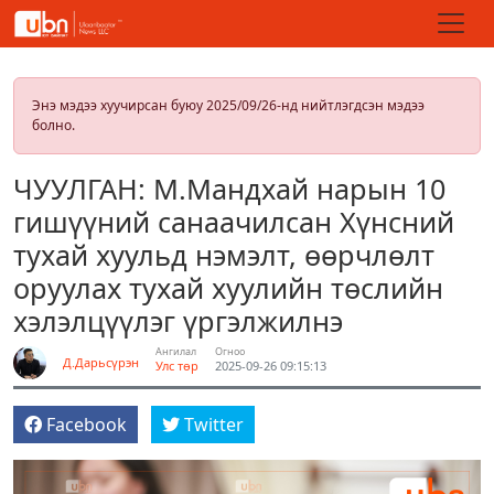
Энэ мэдээ хуучирсан буюу 2025/09/26-нд нийтлэгдсэн мэдээ
болно.
ЧУУЛГАН: М.Мандхай нарын 10
гишүүний санаачилсан Хүнсний
тухай хуульд нэмэлт, өөрчлөлт
оруулах тухай хуулийн төслийн
хэлэлцүүлэг үргэлжилнэ
Ангилал
Огноо
Д.Дарьсүрэн
Улс төр
2025-09-26 09:15:13
Facebook
Twitter