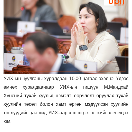
УИХ-ын чуулганы хуралдаан 10.00 цагаас эхэлнэ. Үдээс
өмнөх хуралдаанаар УИХ-ын гишүүн М.Мандхай
Хүнсний тухай хуульд нэмэлт, өөрчлөлт оруулах тухай
хуулийн төсөл болон хамт өргөн мэдүүлсэн хуулийн
төслүүд
ийг цаашид УИХ-аар хэлэлцэх эсэхийг хэлэлцэх
юм.