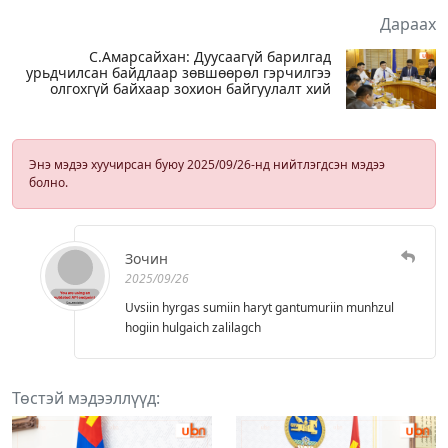
Дараах
С.Амарсайхан: Дуусаагүй барилгад
урьдчилсан байдлаар зөвшөөрөл гэрчилгээ
олгохгүй байхаар зохион байгуулалт хий
Энэ мэдээ хуучирсан буюу 2025/09/26-нд нийтлэгдсэн мэдээ
болно.
Зочин
2025/09/26
Uvsiin hyrgas sumiin haryt gantumuriin munhzul
hogiin hulgaich zalilagch
Төстэй мэдээллүүд: