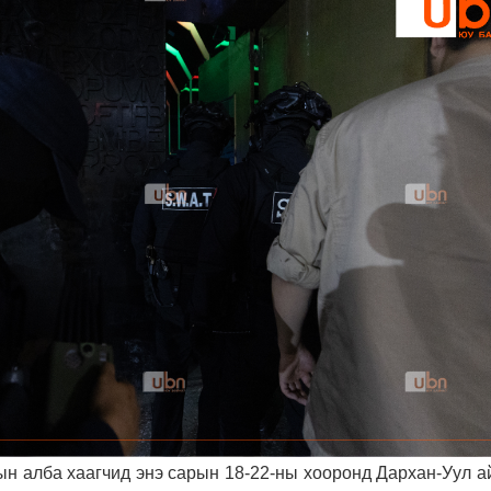
ын алба хаагчид энэ сарын 18-22-ны хооронд Дархан-Уул а