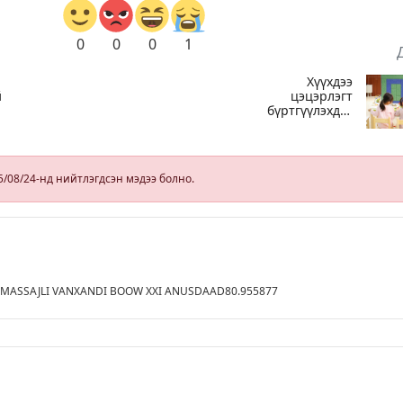
0
0
0
1
Хүүхдээ
й
цэцэрлэгт
бүртгүүлэхдээ
юуг анхаарах
вэ
5/08/24-нд нийтлэгдсэн мэдээ болно.
 MASSAJLI VANXANDI BOOW XXI ANUSDAAD80.955877