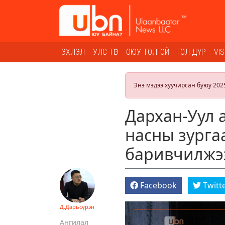
ЭХЛЭЛ
УЛС ТӨР
ОЮУ ТОЛГОЙ
ГОЛ ДҮР
VI
Энэ мэдээ хуучирсан буюу 202
Дархан-Уул 
насны зурга
баривчилжэ
Facebook
Twitt
Д.Дарьсүрэн
Ангилал