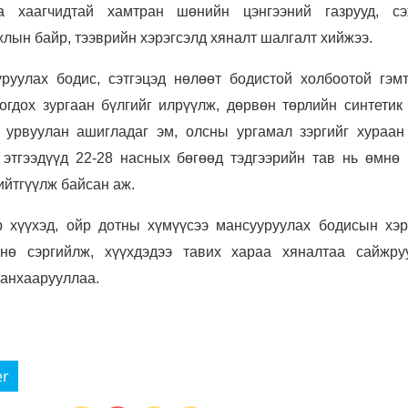
а хаагчидтай хамтран шөнийн цэнгээний газрууд, сэ
жлын байр, тээврийн хэрэгсэлд хяналт шалгалт хийжээ.
уулах бодис, сэтгэцэд нөлөөт бодистой холбоотой гэмт
огдох зургаан бүлгийг илрүүлж, дөрвөн төрлийн синтетик 
 урвуулан ашигладаг эм, олсны ургамал зэргийг хураан
 этгээдүүд 22-28 насных бөгөөд тэдгээрийн тав нь өмнө 
ийтгүүлж байсан аж.
 хүүхэд, ойр дотны хүмүүсээ мансууруулах бодисын хэрэ
нө сэргийлж, хүүхдэдээ тавих хараа хяналтаа сайжру
 анхаарууллаа.
er