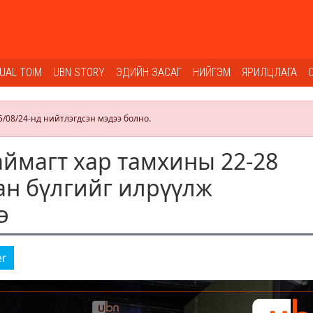
SUAL TOIM
UBN STORY
ЭДИЙН ЗАСАГ
НИЙГЭМ
ЯРИЛЦЛАГА
5/08/24-нд нийтлэгдсэн мэдээ болно.
аймагт хар тамхины 22-28
ан бүлгийг илрүүлж
э
er