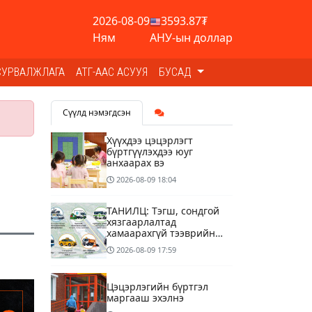
2026-08-09
3593.87₮
Ням
АНУ-ын доллар
СУРВАЛЖЛАГА
АТГ-ААС АСУУЯ
БУСАД
Сүүлд нэмэгдсэн
Хүүхдээ цэцэрлэгт
бүртгүүлэхдээ юуг
анхаарах вэ
2026-08-09
18:04
ТАНИЛЦ: Тэгш, сондгой
хязгаарлалтад
хамаарахгүй тээврийн
хэрэгслүүд
2026-08-09
17:59
Цэцэрлэгийн бүртгэл
маргааш эхэлнэ