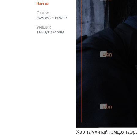
Нийгэм
Огноо
2025-08-24 16:57:05
Унших
1 минут 3 секунд
Хар тамхитай тэмцэх газр