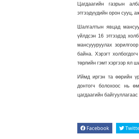
Цагдаагийн газрын алб
этгээдүүдийн орон сууц, а
Шалгалтын явцад мансуур
үйлдсэн 16 этгээдэд холб
мансуууруулах зорилгоор
байна. Хэрэгт холбогдогч
төрлийн гэмт хэргээр ял ш
Иймд иргэн та өөрийн үр
донтогч болохоос нь өм
цагдаагийн байгууллагаас
Facebook
Twitt