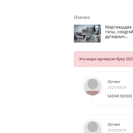
Өмнөх
Маргаашдаа
тэгш, сондго
дугаарын
хязгаарлалт
үйлчлэхгүй
Энэ мэдээ хуучирсан буюу 202
Зочин
2025/08/24
SADAR SEXSDI
Зочин
2025/08/24