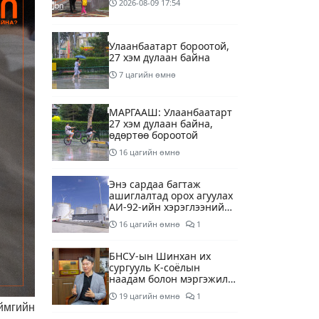
2026-08-09
17:54
Улаанбаатарт бороотой,
27 хэм дулаан байна
7 цагийн өмнө
МАРГААШ: Улаанбаатарт
27 хэм дулаан байна,
өдөртөө бороотой
16 цагийн өмнө
Энэ сардаа багтаж
ашиглалтад орох агуулах
АИ-92-ийн хэрэглээний
13 хоногийн хэрэгцээг
16 цагийн өмнө
1
бүрэн хангана
БНСУ-ын Шинхан их
сургууль К-соёлын
наадам болон мэргэжилд
суурилсан боловсролын
19 цагийн өмнө
1
сайн дурын хөтөлбөрийг
ймгийн
зохион байгуулж байна