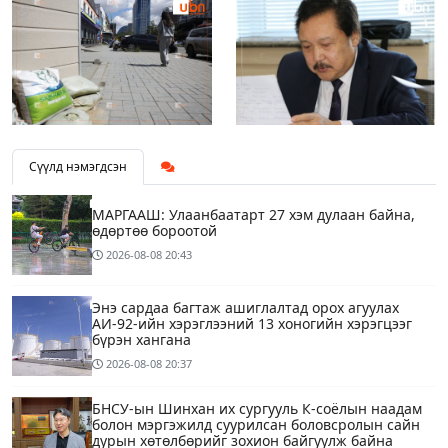
Сүүлд нэмэгдсэн
МАРГААШ: Улаанбаатарт 27 хэм дулаан байна,
өдөртөө бороотой
2026-08-08
20:43
Энэ сардаа багтаж ашиглалтад орох агуулах
АИ-92-ийн хэрэглээний 13 хоногийн хэрэгцээг
бүрэн хангана
2026-08-08
20:37
БНСУ-ын Шинхан их сургууль К-соёлын наадам
болон мэргэжилд суурилсан боловсролын сайн
дурын хөтөлбөрийг зохион байгуулж байна