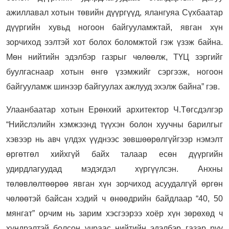
ажиллавал хотын төвийн дүүргүүд, ялангуяа Сүхбаатар
дүүргийн хувьд ногоон байгууламжтай, явган хүн
зорчиход ээлтэй хот болох боломжтой гэж үзэж байна.
Мөн нийтийн эдэлбэр газрыг чөлөөлж, ТҮЦ зэргийг
буулгаснаар хотын өнгө үзэмжийг сэргээж, ногоон
байгууламж шинээр байгуулах ажлууд эхэлж байна” гэв.
Улаанбаатар хотын Ерөнхий архитектор Ч.Төгсдэлгэр
“Нийслэлийн хэмжээнд түүхэн болон хуучны барилгыг
хэвээр нь авч үлдэх үүднээс зөвшөөрөлгүйгээр нэмэлт
өргөтгөл хийхгүй байх талаар есөн дүүргийн
удирдлагуудад мэдэгдэл хүргүүлсэн. Анхны
төлөвлөлтөөрөө явган хүн зорчиход асуудалгүй өргөн
чөлөөтэй байсан хэдий ч өнөөдрийн байдлаар “40, 50
мянгат” орчим нь зарим хэсгээрээ хоёр хүн зөрөхөд ч
хүндрэлтэй болсон учраас нийтийн эдэлбэр газар руу