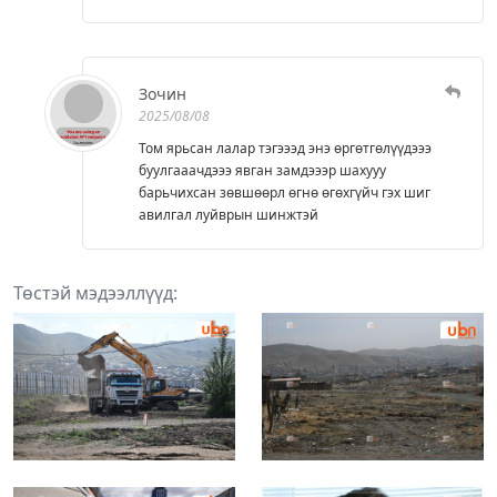
Зочин
2025/08/08
Том ярьсан лалар тэгэээд энэ өргөтгөлүүдэээ
буулгааачдэээ явган замдэээр шахууу
барьчихсан зөвшөөрл өгнө өгөхгүйч гэх шиг
авилгал луйврын шинжтэй
Төстэй мэдээллүүд: