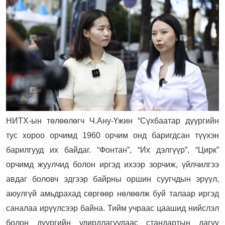
НИТХ-ын төлөөлөгч Ч.Ану-Үжин “Сүхбаатар дүүргийн
тус хороо орчимд 1960 орчим онд баригдсан түүхэн
барилгууд их байдаг. “Фонтан”, “Их дэлгүүр”, “Цирк”
орчимд жуулчид болон иргэд ихээр зорчиж, үйлчилгээ
авдаг боловч эдгээр байрны оршин суугчдын эрүүл,
аюулгүй амьдрахад сөргөөр нөлөөлж буй талаар иргэд
саналаа ирүүлсээр байна. Тийм учраас цаашид нийслэл
болон дүүргийн удирдлагуудаас стандартын дагуу