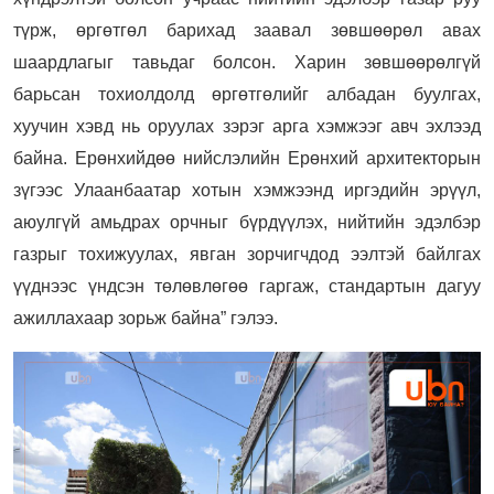
түрж, өргөтгөл барихад заавал зөвшөөрөл авах
шаардлагыг тавьдаг болсон. Харин зөвшөөрөлгүй
барьсан тохиолдолд өргөтгөлийг албадан буулгах,
хуучин хэвд нь оруулах зэрэг арга хэмжээг авч эхлээд
байна. Ерөнхийдөө нийслэлийн Ерөнхий архитекторын
зүгээс Улаанбаатар хотын хэмжээнд иргэдийн эрүүл,
аюулгүй амьдрах орчныг бүрдүүлэх, нийтийн эдэлбэр
газрыг тохижуулах, явган зорчигчдод ээлтэй байлгах
үүднээс үндсэн төлөвлөгөө гаргаж, стандартын дагуу
ажиллахаар зорьж байна” гэлээ.