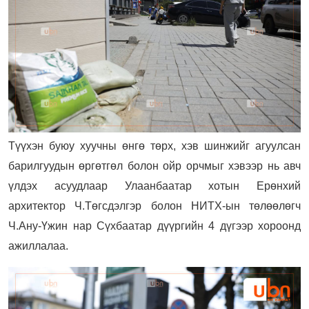
Түүхэн буюу хуучны өнгө төрх, хэв шинжийг агуулсан
барилгуудын өргөтгөл болон ойр орчмыг хэвээр нь авч
үлдэх асуудлаар Улаанбаатар хотын Ерөнхий
архитектор Ч.Төгсдэлгэр болон НИТХ-ын төлөөлөгч
Ч.Ану-Үжин нар Сүхбаатар дүүргийн 4 дүгээр хороонд
ажиллалаа.