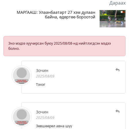
Дараах
МАРГААШ: Улаанбаатарт 27 хэм дулаан
байна, өдөртөө бороотой
Энэ мэдээ хуучирсан буюу 2025/08/08-нд нийтлэгдсэн мэдээ
болно.
Зочин
2025/08/09
Тэнэг
Зочин
2025/08/09
Зөвшөөрөл авна шүү