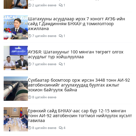
2 цагийн өмнө
1
Шатахууны асуудлаар ирэх 7 хоногт АҮЭБ-ийн
сайд Г.Дамдинням БНХАУ-д томилолтоор
ажиллана
7 цагийн өмнө
1
АҮЭБЯ: Шатахууныг 100 мянган төгрөгт олгох
асуудлыг түр хойшлууллаа
7 цагийн өмнө
1
Сүхбаатар боомтоор орж ирсэн 3448 тонн АИ-92
автобензинийг агуулахуудад буулгах ажлыг
зохион байгуулж байна
8 цагийн өмнө
Ерөнхий сайд БНХАУ-аас сар бүр 12-15 мянган
тонн АИ-92 автобензин тогтмол нийлүүлэх хүсэлт
тавилаа
8 цагийн өмнө
4