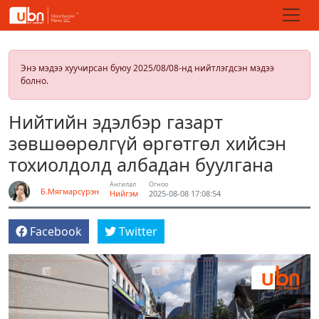
Энэ мэдээ хуучирсан буюу 2025/08/08-нд нийтлэгдсэн мэдээ
болно.
Нийтийн эдэлбэр газарт
зөвшөөрөлгүй өргөтгөл хийсэн
тохиолдолд албадан буулгана
Ангилал
Огноо
Б.Мягмарсүрэн
Нийгэм
2025-08-08 17:08:54
Facebook
Twitter