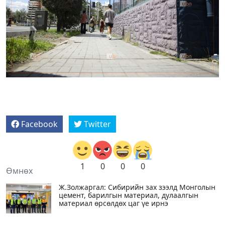
Facebook
Twitter
1
0
0
0
Өмнөх
Ж.Золжаргал: Сибирийн зах зээлд Монголын
цемент, барилгын материал, дулаалгын
материал өрсөлдөх цаг үе ирнэ