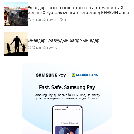
Өнөөдөр тэгш тоогоор төгссөн автомашинтай
иргэд 50 хүртэлх мянган төгрөгөнд БЕНЗИН авна
10 цагийн өмнө
1
Өнөөдөр” Аавуудын баяр”-ын өдөр
12 цагийн өмнө
Улаанбаатарт 31 хэм дулаан байна
14 цагийн өмнө
МАРГААШ: Улаанбаатарт 31 хэм дулаан байна
1 өдрийн өмнө
Шатахуун дамлан борлуулсан хоёр зөрчлийг
илрүүлэн шалгаж байна