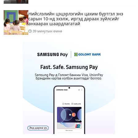
Нийслэлийн цэцэрлэгийн цахим бүртгэл энэ
сарын 10-нд эхэлж, иргэд дараах зүйлсийг
анхаарах шаардлагатай
39 минутын өмнө
Улаанбаатарт 28 хэм дулаан
4 цагийн өмнө
1
Татварын өртэй шатахуун импортлогч ААН-
үүдийн дансыг битүүмжлэхгүй
13 цагийн өмнө
Маргааш Улаанбаатарт 28 хэм дулаан, багавтар
үүлтэй
15 цагийн өмнө