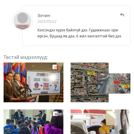
Зочин
2025/05/22
Хэлсэндээ хүрэх байлгүй дээ. Гудамжнаас орж
ирсэн, буцаад яв даа. 6 жил хангалттай биз дээ
Төстэй мэдээллүүд: