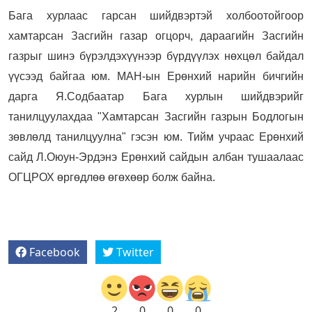
Бага хурлаас гарсан шийдвэртэй холбоотойгоор
хамтарсан Засгийн газар огцорч, дараагийн Засгийн
газрыг шинэ бүрэлдэхүүнээр бүрдүүлэх нөхцөл байдал
үүсээд байгаа юм. МАН-ын Ерөнхий нарийн бичгийн
дарга Я.Содбаатар Бага хурлын шийдвэрийг
танилцуулахдаа "Хамтарсан Засгийн газрын Бодлогын
зөвлөлд танилцуулна" гэсэн юм. Тийм учраас Ерөнхий
сайд Л.Оюун-Эрдэнэ Ерөнхий сайдын албан тушаалаас
ОГЦРОХ өргөдлөө өгөхөөр болж байна.
Facebook
Twitter
2
0
0
0