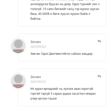
ангилруугаа буцсан нь дээр. Одоо түүнийг хэн ч
тоохгүй. 10 саян бөгжийг ганц тэр хүүхэн зүүсэн
биш. 40 000$-н бөгж зүүсэн хүүхэн байж л
байгаа.
Зочин
2025/05/22
Зөв өө. Одоо Дөлгөөнтэйгээ сайхан амьдар
Зочин
2025/05/22
Их хурал өргөдлийг нь хүлээж авах хэрэггүй
тэртэй тэргүй 3 сарын дараа засаглал хямрах
учир эртхэн гацъя