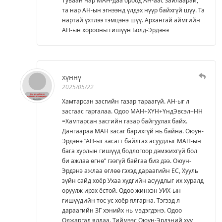
Туваан нар МАН-даа ороод АН-аас зайлаарай,
та нар АН-ын эгнээнд үлдэх нүүр байхгүй шүү. Та
нартай үхтлээ тэмцэнэ шүү. Архангай аймгийн
АН-ын хорооны гишүүн Болд-Эрдэнэ
хүннү
2025/05/22
Хамтарсан засгийн газар тараагүй. АН-ыг л
засгаас гаргалаа. Одоо МАН+ХҮН+ҮндЭвсэл+НН
=Хамтарсан засгийн газар байгуулах байх.
Дангаараа МАН засаг барихгүй нь байна. Оюун-
Эрдэнэ “АН-ыг засагт байлгах асуудлыг МАН-ын
бага хурлын гишүүд бодлогоор дэмжихгүй бол
би ажлаа өгнө” гээгүй байгаа биз дээ. Оюун-
Эрдэнэ ажлаа өглөө гэхэд дараагийн ЕС, Хууль
зүйн сайд хоёр Ухаа худгийн асуудлыг их хуралд
оруулж ирэх ёстой. Одоо жинхэн УИХ-ын
гишүүдийн тос ус хоёр ялгарна. Тэгээд л
дараагийн ЗГ хэнийх нь мэдэгдэнэ. Одоо
Оджаргал яллаа. Тиймээс Оюун-Эрдэний хүү