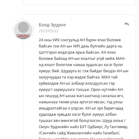
Болд-Эрдэнэ
2025/05/22
24 оны УИХ сонгуульд АН бүрэн ялах боломж
байсан гэж АН-ын УИХ дахь бүлгийн дарга нь
Цогтгэрэл мэдэгдэж ярьж байсан. АН ялах
боломж байхад АН-ын ялалтыг үгүй хийж МАН-
нд ялалт бэлэглэж намаа худалсан хэсэг бүлэг
хүмүүс бий. Шударга ёс гэж байдаг биздээ АН-ын
залуучуудаа та нэр мэдэж байгаа. МАН тай
хуйвалдаж АН-ыг албаар ялагдуулсан тэр
хүмүүст хариуцлага тооцъе. Орон нутгийн АН-
ын гишүүд АН-ынаа жагсаалтанд саналаа өгч,
намынхаа төлөө улаа эргэтэл явсан, тэд улны
амьдралтайгаа л үлдсэн. АН-ыг эрх баригчдад
худалдаж хувьдээ хэсэг бүлэг хүмүүс албан
тушаал авч мөнгөтэй болцгоосон. Шууд хэлье /
Оюун-Эрдэнийн найз БЭТ Одбаяр/, Лу Гантөмөр,
/Сангийн сайд Жавхлангийн найз Ганибал/,