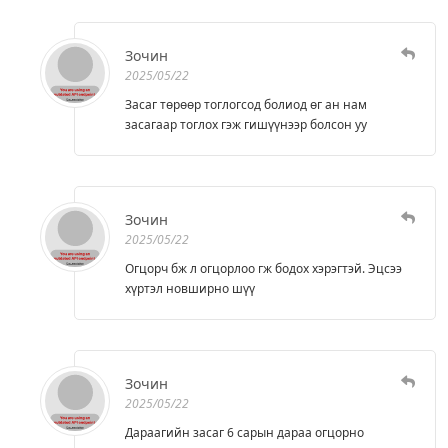
Зочин
2025/05/22
Засаг төрөөр тоглогсод болиод өг ан нам
засагаар тоглох гэж гишүүнээр болсон уу
Зочин
2025/05/22
Огцорч бж л огцорлоо гж бодох хэрэгтэй. Эцсээ
хүртэл новширно шүү
Зочин
2025/05/22
Дараагийн засаг 6 сарын дараа огцорно