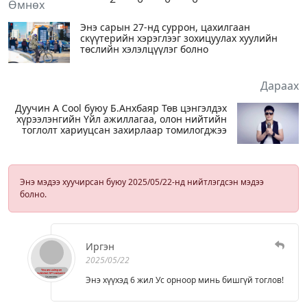
Өмнөх
Энэ сарын 27-нд суррон, цахилгаан
скүүтерийн хэрэглээг зохицуулах хуулийн
төслийн хэлэлцүүлэг болно
Дараах
Дуучин A Cool буюу Б.Анхбаяр Төв цэнгэлдэх
хүрээлэнгийн Үйл ажиллагаа, олон нийтийн
тоглолт хариуцсан захирлаар томилогджээ
Энэ мэдээ хуучирсан буюу 2025/05/22-нд нийтлэгдсэн мэдээ
болно.
Иргэн
2025/05/22
Энэ хүүхэд 6 жил Ус орноор минь бишгүй тоглов!