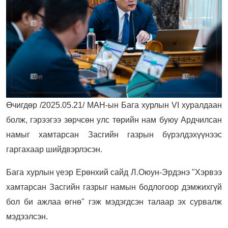
Өчигдөр /2025.05.21/ МАН-ын Бага хурлын VI хуралдаан
болж, гэрээгээ зөрчсөн улс төрийн нам буюу Ардчилсан
намыг хамтарсан Засгийн газрын бүрэлдэхүүнээс
гаргахаар шийдвэрлэсэн.
Бага хурлын үеэр Ерөнхий сайд Л.Оюун-Эрдэнэ "Хэрвээ
хамтарсан Засгийн газрыг намын бодлогоор дэмжихгүй
бол би ажлаа өгнө" гэж мэдэгдсэн талаар эх сурвалж
мэдээлсэн.