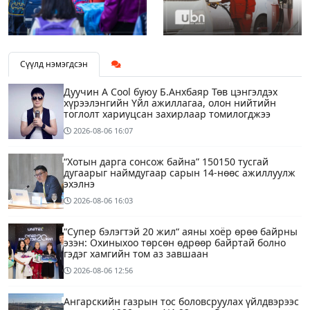
Сүүлд нэмэгдсэн
Дуучин A Cool буюу Б.Анхбаяр Төв цэнгэлдэх
хүрээлэнгийн Үйл ажиллагаа, олон нийтийн
тоглолт хариуцсан захирлаар томилогджээ
2026-08-06
16:07
“Хотын дарга сонсож байна” 150150 тусгай
дугаарыг наймдугаар сарын 14-нөөс ажиллуулж
эхэлнэ
2026-08-06
16:03
“Супер бэлэгтэй 20 жил“ аяны хоёр өрөө байрны
эзэн: Охиныхоо төрсөн өдрөөр байртай болно
гэдэг хамгийн том аз завшаан
2026-08-06
12:56
Ангарскийн газрын тос боловсруулах үйлдвэрээс