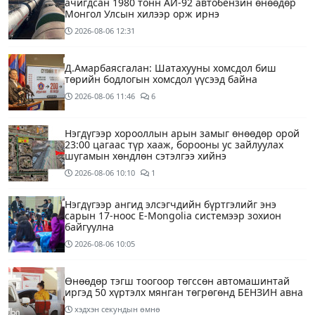
ачигдсан 1980 тонн АИ-92 автобензин өнөөдөр
Монгол Улсын хилээр орж ирнэ
2026-08-06
12:31
Д.Амарбаясгалан: Шатахууны хомсдол биш
төрийн бодлогын хомсдол үүсээд байна
2026-08-06
11:46
6
Нэгдүгээр хорооллын арын замыг өнөөдөр орой
23:00 цагаас түр хааж, борооны ус зайлуулах
шугамын хөндлөн сэтэлгээ хийнэ
2026-08-06
10:10
1
Нэгдүгээр ангид элсэгчдийн бүртгэлийг энэ
сарын 17-ноос E-Mongolia системээр зохион
байгуулна
2026-08-06
10:05
Өнөөдөр тэгш тоогоор төгссөн автомашинтай
иргэд 50 хүртэлх мянган төгрөгөнд БЕНЗИН авна
хэдхэн секундын өмнө