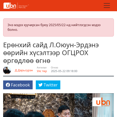
Энэ мэдээ хуучирсан буюу 2025/05/22-нд нийтлэгдсэн мэдээ
болно.
Ерөнхий сайд Л.Оюун-Эрдэнэ
өөрийн хүсэлтээр ОГЦРОХ
өргөдлөө өгнө
Ангилал
Огноо
Д.Дарьсүрэн
Улс төр
2025-05-22 09:18:00
Facebook
Twitter