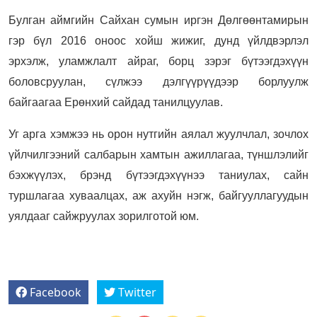
Булган аймгийн Сайхан сумын иргэн Дөлгөөнтамирын
гэр бүл 2016 оноос хойш жижиг, дунд үйлдвэрлэл
эрхэлж, уламжлалт айраг, борц зэрэг бүтээгдэхүүн
боловсруулан, сүлжээ дэлгүүрүүдээр борлуулж
байгаагаа Ерөнхий сайдад танилцуулав.
Уг арга хэмжээ нь орон нутгийн аялал жуулчлал, зочлох
үйлчилгээний салбарын хамтын ажиллагаа, түншлэлийг
бэхжүүлэх, брэнд бүтээгдэхүүнээ таниулах, сайн
туршлагаа хуваалцах, аж ахуйн нэгж, байгууллагуудын
уялдааг сайжруулах зорилготой юм.
Facebook
Twitter