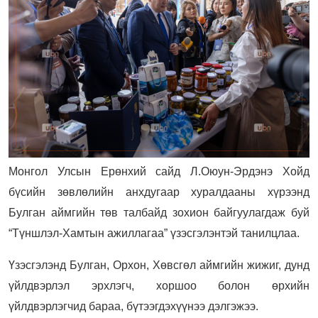
Монгол Улсын Ерөнхий сайд Л.Оюун-Эрдэнэ Хойд
бүсийн зөвлөлийн анхдугаар хуралдааны хүрээнд
Булган аймгийн төв талбайд зохион байгуулагдаж буй
“Түншлэл-Хамтын ажиллагаа” үзэсгэлэнтэй танилцлаа.
Үзэсгэлэнд Булган, Орхон, Хөвсгөл аймгийн жижиг, дунд
үйлдвэрлэл эрхлэгч, хоршоо болон өрхийн
үйлдвэрлэгчид бараа, бүтээгдэхүүнээ дэлгэжээ.