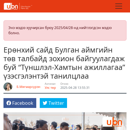
Энэ мэдээ хуучирсан буюу 2025/04/28-нд нийтлэгдсэн мэдээ
болно.
Ерөнхий сайд Булган аймгийн
төв талбайд зохион байгуулагдаж
буй “Түншлэл-Хамтын ажиллагаа”
үзэсгэлэнтэй танилцлаа
Ангилал
Огноо
Б.Мягмарсүрэн
Улс төр
2025-04-28 13:55:31
Facebook
Twitter