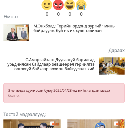
0
0
0
0
Өмнөх
М.Энхболд: Төрийн ордонд зургийг минь
байрлуулж буй нь их хувь тавилан
Дараах
С.Амарсайхан: Дуусаагүй барилгад
урьдчилсан байдлаар зөвшөөрөл гэрчилгээ
олгохгүй байхаар зохион байгуулалт хий
Энэ мэдээ хуучирсан буюу 2025/04/28-нд нийтлэгдсэн мэдээ
болно.
Төстэй мэдээллүүд: