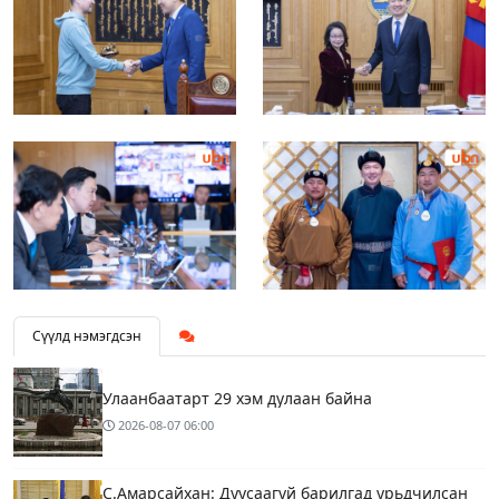
Сүүлд нэмэгдсэн
Улаанбаатарт 29 хэм дулаан байна
2026-08-07
06:00
С.Амарсайхан: Дуусаагүй барилгад урьдчилсан