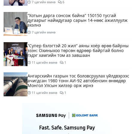
7 цагийн өмнө
6
“Хотын дарга сонсож байна” 150150 тусгай
дугаарыг наймдугаар сарын 14-нөөс ажиллуулж
эхэлнэ
7 цагийн өмнө
“Супер бэлэгтэй 20 жил“ аяны хоёр өрөө байрны
эзэн: Охиныхоо төрсөн өдрөөр байртай болно
гэдэг хамгийн том аз завшаан
11 цагийн өмнө
1
Ангарскийн газрын тос боловсруулах үйлдвэрээс
ачигдсан 1980 тонн АИ-92 автобензин өнөөдөр
Монгол Улсын хилээр орж ирнэ
11 цагийн өмнө
1
Д.Амарбаясгалан: Шатахууны хомсдол биш
төрийн бодлогын хомсдол үүсээд байна
12 цагийн өмнө
6