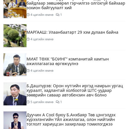
байдлаар зөвшөөрөл гэрчилгээ олгохгүй байхаар
зохион байгуулалт хий
4 цагийн өмнө
1
МАРГААШ: Улаанбаатарт 29 хэм дулаан байна
4 цагийн өмнө
МИАТ ТӨХК “БОИНГ“ компанитай хамтын
ажиллагаагаа өргөжүүлнэ
4 цагийн өмнө
Б.Дашпүрэв: Орон нутгийн иргэд намрын ургац
хураалт, хадлантай холбоотой ШТС-уудаар
зөөврийн саваар автобензин авч болно
5 цагийн өмнө
1
Дуучин A Cool буюу Б.Анхбаяр Төв цэнгэлдэх
хүрээлэнгийн Үйл ажиллагаа, олон нийтийн
тоглолт хариуцсан захирлаар томилогджээ