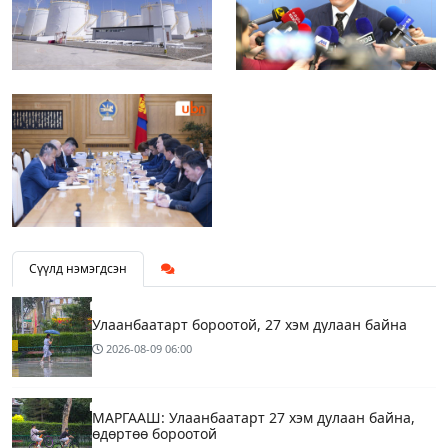
Сүүлд нэмэгдсэн
Улаанбаатарт бороотой, 27 хэм дулаан байна
2026-08-09
06:00
МАРГААШ: Улаанбаатарт 27 хэм дулаан байна,
өдөртөө бороотой