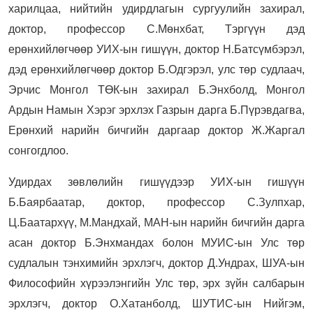
харилцаа, нийтийн удирдлагын сургуулийн захирал,
доктор, профессор С.Мөнхбат, Тэргүүн дэд
ерөнхийлөгчөөр УИХ-ын гишүүн, доктор Н.Батсүмбэрэл,
дэд ерөнхийлөгчөөр доктор Б.Одгэрэл, улс төр судлаач,
Эрчис Монгол ТӨК-ын захирал Б.Энхболд, Монгол
Ардын Намын Хэрэг эрхлэх Газрын дарга Б.Пүрэвдагва,
Ерөнхий нарийн бичгийн даргаар доктор Ж.Жаргал
сонгогдлоо.
Удирдах зөвлөлийн гишүүдээр УИХ-ын гишүүн
Б.Баярбаатар, доктор, профессор С.Зулпхар,
Ц.Баатархүү, М.Мандхай, МАН-ын нарийн бичгийн дарга
асан доктор Б.Энхмандах болон МУИС-ын Улс төр
судлалын тэнхимийн эрхлэгч, доктор Д.Ундрах, ШУА-ын
Философийн хүрээлэнгийн Улс төр, эрх зүйн салбарын
эрхлэгч, доктор О.Хатанболд, ШУТИС-ын Нийгэм,