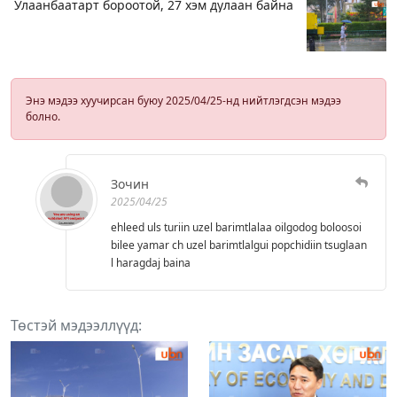
Улаанбаатарт бороотой, 27 хэм дулаан байна
Энэ мэдээ хуучирсан буюу 2025/04/25-нд нийтлэгдсэн мэдээ
болно.
Зочин
2025/04/25
ehleed uls turiin uzel barimtlalaa oilgodog boloosoi
bilee yamar ch uzel barimtlalgui popchidiin tsuglaan
l haragdaj baina
Төстэй мэдээллүүд: