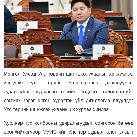
Монгол Улсад Улс төрийн шинжлэх ухааныг хөгжүүлэх,
иргэдийн улс төрийн боловсролыг дээшлүүлэх,
судалгаанд суурилсан төрийн бодлого төлөвлөлтийг
дэмжих зэрэг өргөн хүрээтэй үйл ажиллагаа явуулдаг
Улс төрийн шинжлэх ухааны их хурлаа хийлээ.
Хурлаар тус холбооны удирдлагуудыг сонгосон бөгөөд
ерөнхийлөгчөөр МУИС-ийн Улс төр судлал, олон улсын