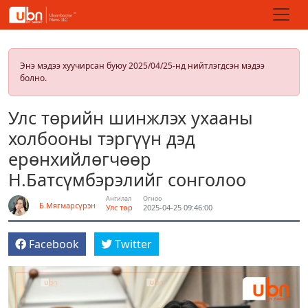
Энэ мэдээ хуучирсан буюу 2025/04/25-нд нийтлэгдсэн мэдээ
болно.
Улс төрийн шинжлэх ухааны
холбооны тэргүүн дэд
ерөнхийлөгчөөр
Н.Батсүмбэрэлийг сонголоо
Ангилал
Огноо
Б.Мягмарсүрэн
Улс төр
2025-04-25 09:46:00
Facebook
Twitter