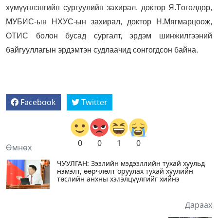
хүмүүнлэнгийн сургуулийн захирал, доктор Я.Төгөлдөр,
МУБИС-ын НХУС-ын захирал, доктор Н.Мягмарцоож,
ОТИС болон бусад сургалт, эрдэм шинжилгээний
байгууллагын эрдэмтэн судлаачид сонгогдсон байна.
Facebook
Twitter
0
0
1
0
Өмнөх
ЧУУЛГАН: Зээлийн мэдээллийн тухай хуульд
нэмэлт, өөрчлөлт оруулах тухай хуулийн
төслийн анхны хэлэлцүүлгийг хийнэ
Дараах