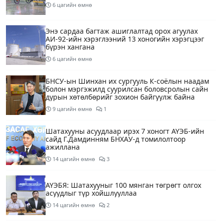
6 цагийн өмнө
Энэ сардаа багтаж ашиглалтад орох агуулах
АИ-92-ийн хэрэглээний 13 хоногийн хэрэгцээг
бүрэн хангана
6 цагийн өмнө
БНСУ-ын Шинхан их сургууль К-соёлын наадам
болон мэргэжилд суурилсан боловсролын сайн
дурын хөтөлбөрийг зохион байгуулж байна
9 цагийн өмнө
1
Шатахууны асуудлаар ирэх 7 хоногт АҮЭБ-ийн
сайд Г.Дамдинням БНХАУ-д томилолтоор
ажиллана
14 цагийн өмнө
3
АҮЭБЯ: Шатахууныг 100 мянган төгрөгт олгох
асуудлыг түр хойшлууллаа
14 цагийн өмнө
2