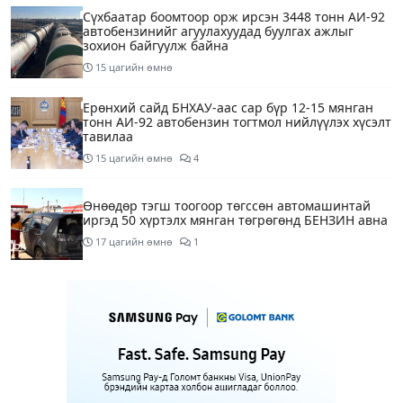
Сүхбаатар боомтоор орж ирсэн 3448 тонн АИ-92
автобензинийг агуулахуудад буулгах ажлыг
зохион байгуулж байна
15 цагийн өмнө
Ерөнхий сайд БНХАУ-аас сар бүр 12-15 мянган
тонн АИ-92 автобензин тогтмол нийлүүлэх хүсэлт
тавилаа
15 цагийн өмнө
4
Өнөөдөр тэгш тоогоор төгссөн автомашинтай
иргэд 50 хүртэлх мянган төгрөгөнд БЕНЗИН авна
17 цагийн өмнө
1
Өнөөдөр” Аавуудын баяр”-ын өдөр
18 цагийн өмнө
Улаанбаатарт 31 хэм дулаан байна