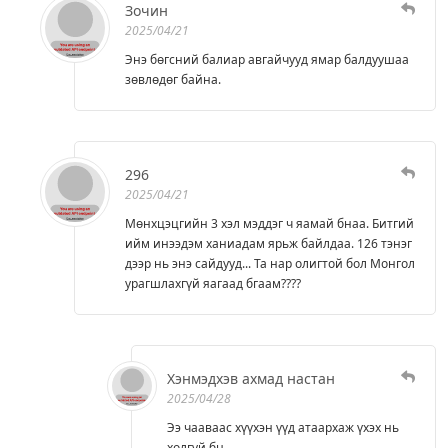
Зочин
2025/04/21
Энэ бөгсний балиар авгайчууд ямар балдуушаа
зөвлөдөг байна.
296
2025/04/21
Мөнхцэцгийн 3 хэл мэддэг ч яамай бнаа. Битгий
ийм инээдэм ханиадам ярьж байлдаа. 126 тэнэг
дээр нь энэ сайдууд... Та нар олигтой бол Монгол
урагшлахгүй яагаад бгаам????
Хэнмэдхэв ахмад настан
2025/04/28
Ээ чааваас хүүхэн үүд атаархаж үхэх нь
холгүй бн