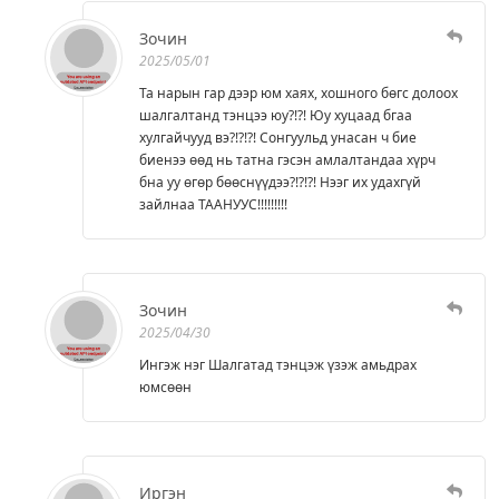
Зочин
2025/05/01
Та нарын гар дээр юм хаях, хошного бөгс долоох
шалгалтанд тэнцээ юу?!?! Юу хуцаад бгаа
хулгайчууд вэ?!?!?! Сонгуульд унасан ч бие
биенээ өөд нь татна гэсэн амлалтандаа хүрч
бна уу өгөр бөөснүүдээ?!?!?! Нээг их удахгүй
зайлнаа ТААНУУС!!!!!!!!!
Зочин
2025/04/30
Ингэж нэг Шалгатад тэнцэж үзэж амьдрах
юмсөөн
Иргэн