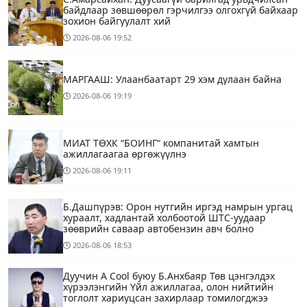
байдлаар зөвшөөрөл гэрчилгээ олгохгүй байхаар
зохион байгуулалт хий
2026-08-06
19:52
МАРГААШ: Улаанбаатарт 29 хэм дулаан байна
2026-08-06
19:19
МИАТ ТӨХК “БОИНГ“ компанитай хамтын
ажиллагаагаа өргөжүүлнэ
2026-08-06
19:11
Б.Дашпүрэв: Орон нутгийн иргэд намрын ургац
хураалт, хадлантай холбоотой ШТС-уудаар
зөөврийн саваар автобензин авч болно
2026-08-06
18:53
Дуучин A Cool буюу Б.Анхбаяр Төв цэнгэлдэх
хүрээлэнгийн Үйл ажиллагаа, олон нийтийн
тоглолт хариуцсан захирлаар томилогджээ