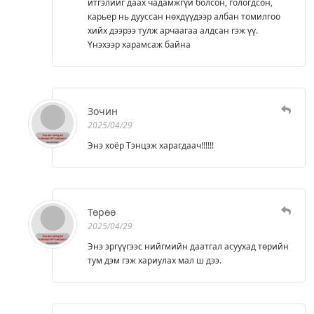
итгэлийг даах чадамжгүй болсон, гологдсон,
карьер нь дууссан нөхдүүдээр албан томилгоо
хийх дээрээ тулж арчаагаа алдсан гэж үү.
Үнэхээр харамсаж байна
Зочин
2025/04/29
Энэ хоёр Тэнцэж харагдаач!!!!!!
Төрөө
2025/04/29
Энэ эргүүгээс нийгмийн даатгал асуухад төрийн
тум дэм гэж хариулах мал ш дээ.