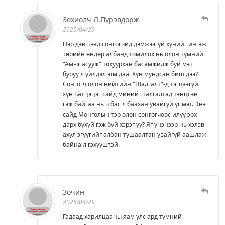
Зохиолч Л.Пүрэвдорж
2025/04/29
Нэр дэвшээд сонгогчид дэмжээгүй хүнийг ингэж
төрийн өндөр албанд томилох нь олон түмний
"Амыг асууж" тохуурхан басамжилж буй мэт
буруу л үйлдэл юм даа. Хүн мундсан биш дээ?
Сонгогч олон нийтийн "Шалгалт"-д тэгцээгүй
хүн Батцэцэг сайд миний шалгалтад тэнцсэн
гэж байгаа нь ч бас л баахан увайгүй үг мэт. Энэ
сайд Монголын тэр олон сонгогчоос илүү эрх
дарх бүхүй гэж буй хэрэг үү? Яг үнэнээр нь хэлэв
ахул эгүүгийг албан тушаалтан увайгүй аашлаж
байна л гэхүүштэй.
Зочин
2025/04/29
Гадаад харилцааны яам улс ард түмний