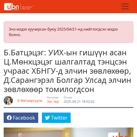
Энэ мэдээ хуучирсан буюу 2025/04/21-нд нийтлэгдсэн мэдээ
болно.
Б.Батцэцэг: УИХ-ын гишүүн асан
Ц.Мөнхцэцэг шалгалтад тэнцсэн
учраас ХБНГУ-д элчин зөвлөхөөр,
Д.Сарангэрэл Болгар Улсад элчин
зөвлөхөөр томилогдсон
Ангилал
Огноо
Б.Мягмарсүрэн
Улс төр
2025-04-21 18:02:02
Facebook
Twitter