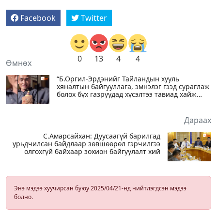
Facebook
Twitter
0
13
4
4
Өмнөх
“Б.Оргил-Эрдэнийг Тайландын хууль
хяналтын байгууллага, эмнэлэг гээд сураглаж
болох бүх газруудад хүсэлтээ тавиад хайж
байна“
Дараах
С.Амарсайхан: Дуусаагүй барилгад
урьдчилсан байдлаар зөвшөөрөл гэрчилгээ
олгохгүй байхаар зохион байгуулалт хий
Энэ мэдээ хуучирсан буюу 2025/04/21-нд нийтлэгдсэн мэдээ
болно.