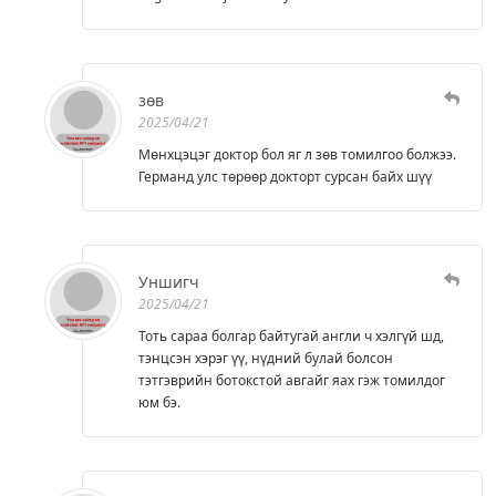
зөв
2025/04/21
Мөнхцэцэг доктор бол яг л зөв томилгоо болжээ.
Германд улс төрөөр докторт сурсан байх шүү
Уншигч
2025/04/21
Тоть сараа болгар байтугай англи ч хэлгүй шд,
тэнцсэн хэрэг үү, нүдний булай болсон
тэтгэврийн ботокстой авгайг яах гэж томилдог
юм бэ.