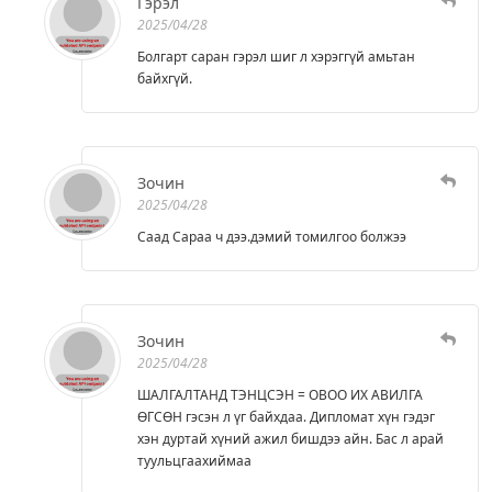
Гэрэл
2025/04/28
Болгарт саран гэрэл шиг л хэрэггүй амьтан
байхгүй.
Зочин
2025/04/28
Саад Сараа ч дээ.дэмий томилгоо болжээ
Зочин
2025/04/28
ШАЛГАЛТАНД ТЭНЦСЭН = ОВОО ИХ АВИЛГА
ӨГСӨН гэсэн л үг байхдаа. Дипломат хүн гэдэг
хэн дуртай хүний ажил бишдээ айн. Бас л арай
туульцгаахиймаа