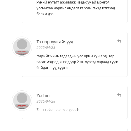
хүний нутагт ажиллаж чадах уу ай монгол
улсынхаа нэрийг өндөрт гарган гэхэд итгэхэд
бэрх л дээ
Та нар хулгайчууд
2025/04/28
гэдгийг чинь гадаадын улс орны хүн ард, Төр
засаг мэдээд инээд уур 2 нь хүрээд хараад сууж
байдаг шүү, хүүхээ
Zochin
2025/04/28
Zaluusdaa bolomj olgooch