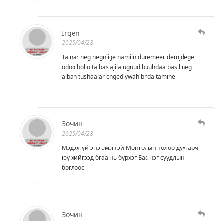
Irgen
2025/04/28
Ta nar neg negniige namiin duremeer demjdege
odoo bolio ta bas ajila uguud buuhdaa bas l neg
alban tushaalar enged ywah bhda tamine
Зочин
2025/04/28
Мэдэхгүй энэ эмэгтэй Монголын төлөө дуугарч
юү хийгээд бгаа нь бүрхэг Бас нэг суудлын
бөглөөс
Зочин