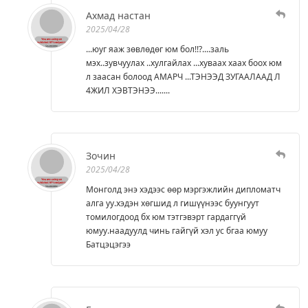
Ахмад настан
2025/04/28
...юуг яаж зөвлөдөг юм бол!!?....заль
мэх..зувчуулах ..хулгайлах ...хуваах хаах боох юм
л заасан болоод АМАРЧ ...ТЭНЭЭД ЗУГААЛААД Л
4ЖИЛ ХЭВТЭНЭЭ.......
Зочин
2025/04/28
Монголд энэ хэдээс өөр мэргэжлийн дипломатч
алга уу.хэдэн хөгшид л гишүүнээс буунгуут
томилогдоод бх юм тэтгэвэрт гардаггүй
юмуу.наадуулд чинь гайгүй хэл ус бгаа юмуу
Батцэцэгээ