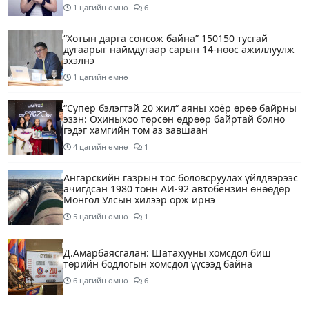
1 цагийн өмнө
6
“Хотын дарга сонсож байна” 150150 тусгай
дугаарыг наймдугаар сарын 14-нөөс ажиллуулж
эхэлнэ
1 цагийн өмнө
“Супер бэлэгтэй 20 жил“ аяны хоёр өрөө байрны
эзэн: Охиныхоо төрсөн өдрөөр байртай болно
гэдэг хамгийн том аз завшаан
4 цагийн өмнө
1
Ангарскийн газрын тос боловсруулах үйлдвэрээс
ачигдсан 1980 тонн АИ-92 автобензин өнөөдөр
Монгол Улсын хилээр орж ирнэ
5 цагийн өмнө
1
Д.Амарбаясгалан: Шатахууны хомсдол биш
төрийн бодлогын хомсдол үүсээд байна
6 цагийн өмнө
6