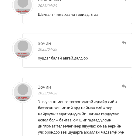
2025/04/29
Шалгалт чинь хаана тавиад. Бгаа
Зочин
2025/04/29
Хуцдаг балай авгай.далд ор
Зочин
2025/04/28
Энэ улсын мөнгө төгрөг хулгай лувайр хийж
баяжсан хөшигний ард наймаа хийж хор
найруулж явдаг хүмүүсийг шагнал гардуулах
ёслол болж байгаа юм шиг гадаад улсын
дипломат төлөөлөгчөөр явуулах юмаа өөрийн
улс орондоо зөв шударга ажиллаж чадаагүй хүн