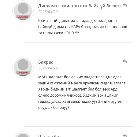
Дипломат ажилтан гэж байхгүй болжээ
2025/04/29
Кк.ичээсэй..дипломат....гадаад харилцаагаа
байхгүй дараа нь НАРА Японд элчин болнооо.ккк
та нарын ажил.ЭНЭ ҮҮ
Баяраа
2025/04/29
МАН шалгалт бол аль их пялдагнасан,намдаа
хэдий хэмжээний мөнгө оруулсан гэдэг шалгалт!
Харин бидний а/т шалгалт бол бол өөр! Ард
олноо доромжилчихоод бидний эрх ашгийг
гадаад улсад хамгаалж чадах уу? Элчин рүүгээ
оруулах боловуу?
Шаана биз