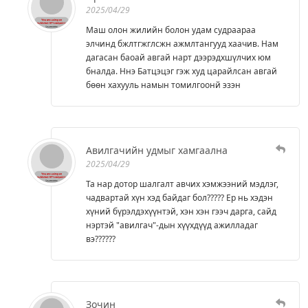
2025/04/29
Маш олон жилийн болон удам судраараа
элчинд бжлтгжглсжн ажмлтангууд хаачив. Нам
дагасан баоай авгай нарт дээрэдхшүлчих юм
бналда. Ннэ Батцэцэг гэж худ царайлсан авгай
бөөн хахууль намын томилгоонй эзэн
Авилгачийн удмыг хамгаална
2025/04/29
Та нар дотор шалгалт авчих хэмжээний мэдлэг,
чадвартай хүн хэд байдаг бол????? Ер нь хэдэн
хүний бүрэлдэхүүнтэй, хэн хэн гээч дарга, сайд
нэртэй "авилгач"-дын хүүхдүүд ажилладаг
вэ??????
Зочин