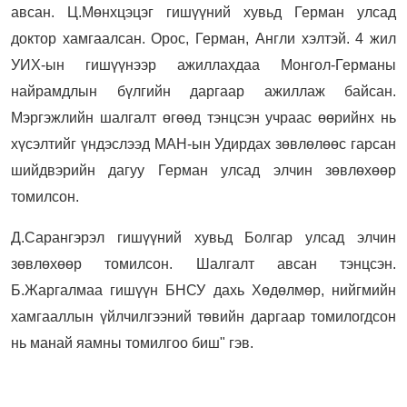
авсан. Ц.Мөнхцэцэг гишүүний хувьд Герман улсад
доктор хамгаалсан. Орос, Герман, Англи хэлтэй. 4 жил
УИХ-ын гишүүнээр ажиллахдаа Монгол-Германы
найрамдлын бүлгийн даргаар ажиллаж байсан.
Мэргэжлийн шалгалт өгөөд тэнцсэн учраас өөрийнх нь
хүсэлтийг үндэслээд МАН-ын Удирдах зөвлөлөөс гарсан
шийдвэрийн дагуу Герман улсад элчин зөвлөхөөр
томилсон.
Д.Сарангэрэл гишүүний хувьд Болгар улсад элчин
зөвлөхөөр томилсон. Шалгалт авсан тэнцсэн.
Б.Жаргалмаа гишүүн БНСУ дахь Хөдөлмөр, нийгмийн
хамгааллын үйлчилгээний төвийн даргаар томилогдсон
нь манай яамны томилгоо биш" гэв.