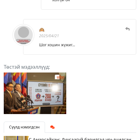
🙉
2025/04/21
Шог хошин жүжиг...
Төстэй мэдээллүүд:
Сүүлд нэмэгдсэн
С.Амарсайхан: Дуусаагүй барилгад урьдчилсан