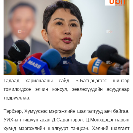
Гадаад харилцааны сайд Б.Батцэцэгээс шинээр
томилогдсон элчин консул, зөвлөхүүдийн асуудлаар
тодрууллаа.
Тэрбээр,
Хүмүүсээс мэргэжлийн шалгалтууд авч байгаа.
УИХ-ын гишүүн асан Д.Сарангэрэл, Ц.Мөнхцэцэг нарын
хувьд мэргэжлийн шалгуурт тэнцсэн. Хэлний шалгалт