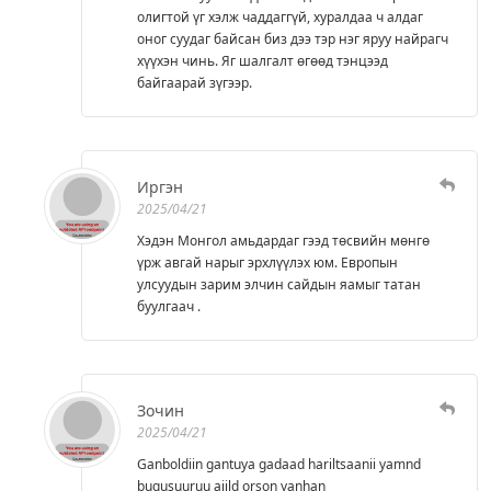
олигтой үг хэлж чаддаггүй, хуралдаа ч алдаг
оног суудаг байсан биз дээ тэр нэг яруу найрагч
хүүхэн чинь. Яг шалгалт өгөөд тэнцээд
байгаарай зүгээр.
Иргэн
2025/04/21
Хэдэн Монгол амьдардаг гээд төсвийн мөнгө
үрж авгай нарыг эрхлүүлэх юм. Европын
улсуудын зарим элчин сайдын яамыг татан
буулгаач .
Зочин
2025/04/21
Ganboldiin gantuya gadaad hariltsaanii yamnd
bugusuuruu ajild orson yanhan