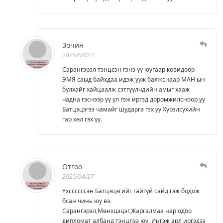
Зочин
2025/04/27
Сарангэрэл тэнцсэн гэнэ үү юугаар ковидоор
ЭМЯ саыд байхдаа идэж ууж баяжснаар МАН ын
булхайг хайцаалж сэтгүүлчдийн амыг хааж
чадна гэснээр үү ул гэж иргэд доромжилсноор уу
Батцэцэгээ чамайг шударга гэх үү Хүрэлсүхийн
гар хөл гэх үү.
Отгоо
2025/04/27
Үхссссссэн Батцэцэгийг гайгүй сайд гэж бодож
бсан чинь юу вэ.
Сарангэрэл,Мөнхцэцэг,Жаргалмаа нар одоо
дипломат албанд тэнцлээ юу. Ингэж арл иргэдээ