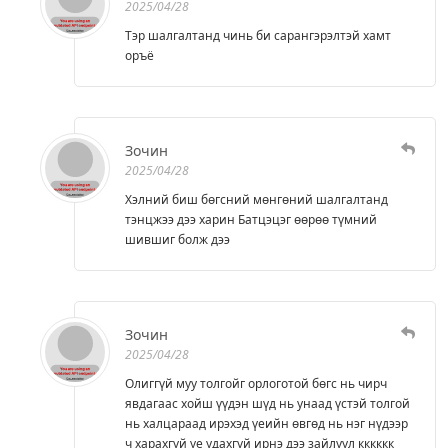
2025/04/28
Тэр шалгалтанд чинь би сарангэрэлтэй хамт
оръё
Зочин
2025/04/28
Хэлний биш бөгсний мөнгөний шалгалтанд
тэнцжээ дээ харин Батцэцэг өөрөө түмний
шившиг болж дээ
Зочин
2025/04/28
Олиггүй муу толгойг орлоготой бөгс нь чирч
явдагаас хойш үүдэн шүд нь унаад үстэй толгой
нь халцараад ирэхэд үеийн өвгөд нь нэг нүдээр
ч харахгүй үе удахгүй ирнэ дээ зайлуул кккккк