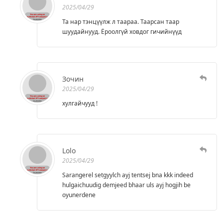
2025/04/29
Та нар тэнцүүлж л таараа. Таарсан таар
шуудайнууд. Ёроолгүй ховдог гичийнүүд
Зочин
2025/04/29
хулгайчууд !
Lolo
2025/04/29
Sarangerel setgyylch ayj tentsej bna kkk indeed
hulgaichuudig demjeed bhaar uls ayj hogjih be
oyunerdene