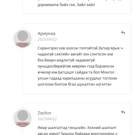
доромжилж байх гэж. Зайл зайл
Ариунаа
2025/04/22
Сарангэрэл хов хоосон толгойтой.Зүгээр ярьж ч
чадахгүй сэжгийн авгайг хэн сонгосон юм
бээ.Ямарч мэдлэггүй чадамжгүй
хүншдээ.Өөрийгөө хөөрхөн гээд бодчихсон
ичмээр юм.Батцэцэг сайдаа та бол Монгол
улсын гадаад харилцааны асуудлыг тоглоом
шоглоом болгож бгаа шуналтан нүгэлтэн
Zochin
2025/04/22
Ямар шалгалтад тэнцсийн. Хэлний шалгалт
авсан юмуу? Гишүүн байхдаа монголоороо ч