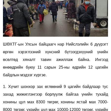
ШӨХТГ-ын Улсын байцаагч нар Нийслэлийн 6 дүүрэгт
өргөн хэрэглээний хүнсний бүтээгдэхүүний үнийн
өсөлтөд хяналт тавин ажиллаж байна. Ингээд
өнөөдрийн буюу 11 сарын 25-ны өдрийн 12 цагийн
байдлын мэдээг хүргэе.
1. Хүчит шонхор зах өглөөний 9 цагийн байдлаар тус
захад жижиглэнгээр борлуулж байгаа үнийн тухайд
хонины цул мах 8300 төгрөг, хонины ястай мах 7000-
8000 төгрөг, үхрийн цул мах 10000-12000 төгрөг, үхрийн