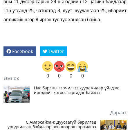
оны 11 дүгээр сарын 24-ны өдрийн 12 цагийн байдлаар
115 утсанд 25, чатботод 8, дуут шуудангаар 25, ибаримт
апликэйшнээр 8 иргэн тус тус хандсан байна
.
Facebook
Twitter
0
0
0
0
Өмнөх
Нас барсны гэрчилгээ хуурамчаар үйлдэж
иргэдийг хотоос гаргадаг байжээ
Дараах
С.Амарсайхан: Дуусаагүй барилгад
урьдчилсан байдлаар зөвшөөрөл гэрчилгээ