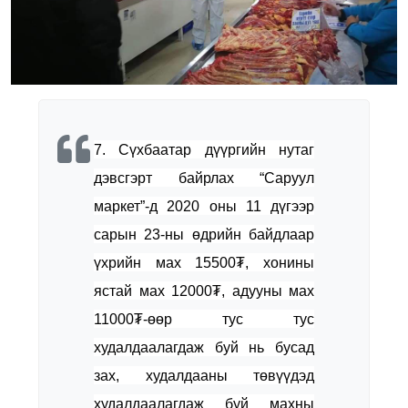
7. Сүхбаатар дүүргийн нутаг
дэвсгэрт байрлах “Саруул
маркет”-д 2020 оны 11 дүгээр
сарын 23-ны өдрийн байдлаар
үхрийн мах 15500₮, хонины
ястай мах 12000₮, адууны мах
11000₮-өөр тус тус
худалдаалагдаж буй нь бусад
зах, худалдааны төвүүдэд
худалдаалагдаж буй махны