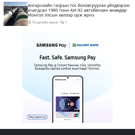
Ангарскийн газрын тос боловсруулах үйлдвэрээс
ачигдсан 1980 тонн АИ-92 автобензин өнөөдөр
Монгол Улсын хилээр орж ирнэ
10 цагийн өмнө
1
Д.Амарбаясгалан: Шатахууны хомсдол биш
төрийн бодлогын хомсдол үүсээд байна
11 цагийн өмнө
6
Нэгдүгээр хорооллын арын замыг өнөөдөр орой
23:00 цагаас түр хааж, борооны ус зайлуулах
шугамын хөндлөн сэтэлгээ хийнэ
12 цагийн өмнө
1
Нэгдүгээр ангид элсэгчдийн бүртгэлийг энэ
сарын 17-ноос E-Mongolia системээр зохион
байгуулна
12 цагийн өмнө
Өнөөдөр тэгш тоогоор төгссөн автомашинтай
иргэд 50 хүртэлх мянган төгрөгөнд БЕНЗИН авна