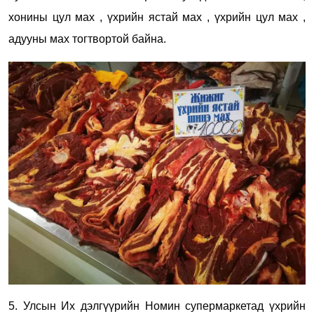
хонины цул мах , үхрийн ястай мах , үхрийн цул мах ,
адууны мах тогтвортой байна.
5. Улсын Их дэлгүүрийн Номин супермаркетад үхрийн