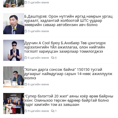
3 цагийн өмнө
Б.Дашпүрэв: Орон нутгийн иргэд намрын ургац
хураалт, хадлантай холбоотой ШТС-уудаар
зөөврийн саваар автобензин авч болно
3 цагийн өмнө
Дуучин A Cool буюу Б.Анхбаяр Төв цэнгэлдэх
хүрээлэнгийн Үйл ажиллагаа, олон нийтийн
тоглолт хариуцсан захирлаар томилогджээ
6 цагийн өмнө
6
“Хотын дарга сонсож байна” 150150 тусгай
дугаарыг наймдугаар сарын 14-нөөс ажиллуулж
эхэлнэ
6 цагийн өмнө
“Супер бэлэгтэй 20 жил“ аяны хоёр өрөө байрны
эзэн: Охиныхоо төрсөн өдрөөр байртай болно
гэдэг хамгийн том аз завшаан
9 цагийн өмнө
1