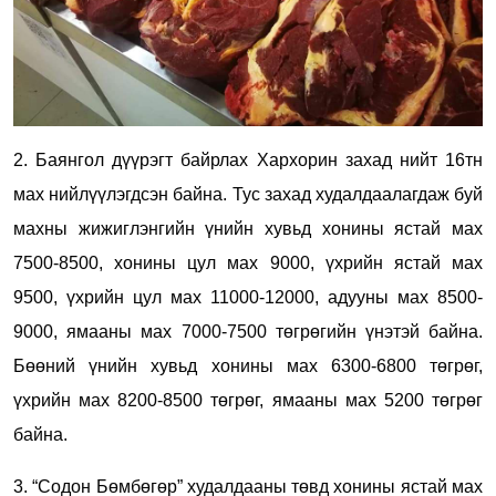
2. Баянгол дүүрэгт байрлах Хархорин захад нийт 16тн
мах нийлүүлэгдсэн байна. Тус захад худалдаалагдаж буй
махны жижиглэнгийн үнийн хувьд хонины ястай мах
7500-8500, хонины цул мах 9000, үхрийн ястай мах
9500, үхрийн цул мах 11000-12000, адууны мах 8500-
9000, ямааны мах 7000-7500 төгрөгийн үнэтэй байна.
Бөөний үнийн хувьд хонины мах 6300-6800 төгрөг,
үхрийн мах 8200-8500 төгрөг, ямааны мах 5200 төгрөг
байна.
3. “Содон Бөмбөгөр” худалдааны төвд хонины ястай мах