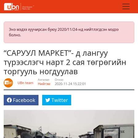
Энэ мэдээ хуучирсан буюу 2020/11/24-нд нийтлэгдсэн мэдээ
болно.
“САРУУЛ МАРКЕТ”- д лангуу
түрээслэгч нарт 2 сая төгрөгийн
торгууль ногдуулав
Ангилал
Огноо
UBn team
Нийгэм
2020-11-24 15:22:01
Facebook
Twitter