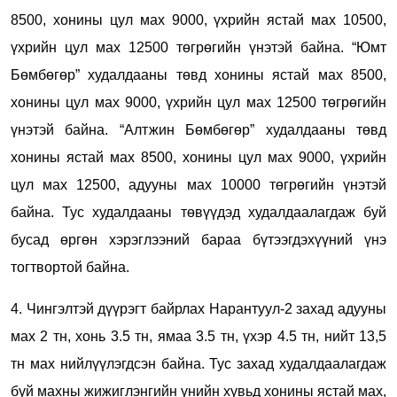
8500, хонины цул мах 9000, үхрийн ястай мах 10500,
үхрийн цул мах 12500 төгрөгийн үнэтэй байна. “Юмт
Бөмбөгөр” худалдааны төвд хонины ястай мах 8500,
хонины цул мах 9000, үхрийн цул мах 12500 төгрөгийн
үнэтэй байна. “Алтжин Бөмбөгөр” худалдааны төвд
хонины ястай мах 8500, хонины цул мах 9000, үхрийн
цул мах 12500, адууны мах 10000 төгрөгийн үнэтэй
байна. Тус худалдааны төвүүдэд худалдаалагдаж буй
бусад өргөн хэрэглээний бараа бүтээгдэхүүний үнэ
тогтвортой байна.
4. Чингэлтэй дүүрэгт байрлах Нарантуул-2 захад адууны
мах 2 тн, хонь 3.5 тн, ямаа 3.5 тн, үхэр 4.5 тн, нийт 13,5
тн мах нийлүүлэгдсэн байна. Тус захад худалдаалагдаж
буй махны жижиглэнгийн үнийн хувьд хонины ястай мах,