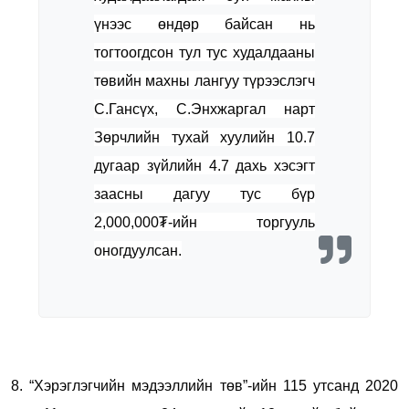
үнээс өндөр байсан нь
тогтоогдсон тул тус худалдааны
төвийн махны лангуу түрээслэгч
С.Гансүх, С.Энхжаргал нарт
Зөрчлийн тухай хуулийн 10.7
дугаар зүйлийн 4.7 дахь хэсэгт
заасны дагуу тус бүр
2,000,000₮-ийн торгууль
оногдуулсан.
8. “Хэрэглэгчийн мэдээллийн төв”-ийн 115 утсанд 2020