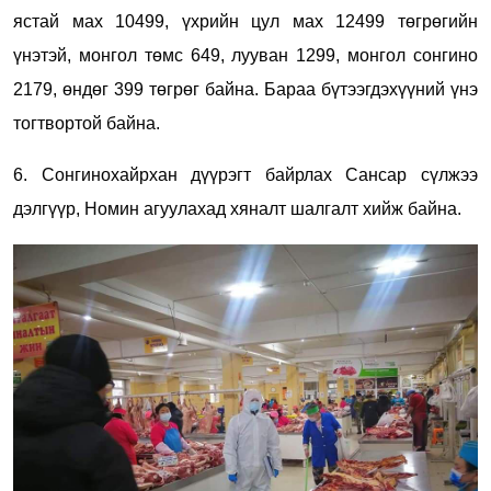
ястай мах 10499, үхрийн цул мах 12499 төгрөгийн
үнэтэй, монгол төмс 649, лууван 1299, монгол сонгино
2179, өндөг 399 төгрөг байна. Бараа бүтээгдэхүүний үнэ
тогтвортой байна.
6. Сонгинохайрхан дүүрэгт байрлах Сансар сүлжээ
дэлгүүр, Номин агуулахад хяналт шалгалт хийж байна.