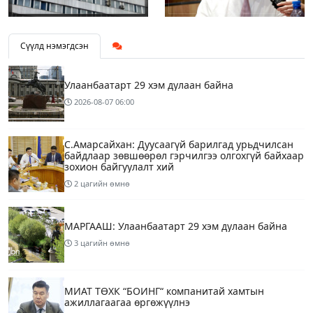
Сүүлд нэмэгдсэн
Улаанбаатарт 29 хэм дулаан байна
2026-08-07
06:00
С.Амарсайхан: Дуусаагүй барилгад урьдчилсан
байдлаар зөвшөөрөл гэрчилгээ олгохгүй байхаар
зохион байгуулалт хий
2 цагийн өмнө
МАРГААШ: Улаанбаатарт 29 хэм дулаан байна
3 цагийн өмнө
МИАТ ТӨХК “БОИНГ“ компанитай хамтын
ажиллагаагаа өргөжүүлнэ