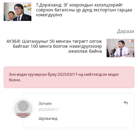
Т.Доржханд: ЗГ хоорондын хэлэлцээрийг
соёрхон баталсны үр дүнд экспортын гарцаа
нэмэгдүүлнэ
Дараах
АҮЭБЯ: Шатахууныг 50 мянган төгрөгт олгож
байгааг 100 мянга болгож нэмэгдүүлэхээр
ажиллаж байна
Энэ мэдээ хуучирсан буюу 2025/03/17-нд нийтлэгдсэн мэдээ
болно.
Зочин
2025/03/17
Шулаачид