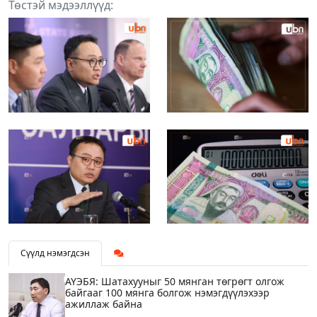
Төстэй мэдээллүүд:
Сүүлд нэмэгдсэн
АҮЭБЯ: Шатахууныг 50 мянган төгрөгт олгож
байгааг 100 мянга болгож нэмэгдүүлэхээр
ажиллаж байна