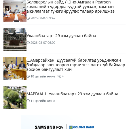
Боловсролын сайд Л.Энх-Амгалан Pearson
компанийн удирдлагуудтай уулзаж, хамтын
ажиллагааг гүнзгийрүүлэх талаар ярилцжээ
2026-08-07
09:47
Улаанбаатарт 29 хэм дулаан байна
2026-08-07
06:00
С.Амарсайхан: Дуусаагүй барилгад урьдчилсан
байдлаар зөвшөөрөл гэрчилгээ олгохгүй байхаар
зохион байгуулалт хий
10 цагийн өмнө
4
МАРГААШ: Улаанбаатарт 29 хэм дулаан байна
11 цагийн өмнө
МИАТ ТӨХК “БОИНГ“ компанитай хамтын
ажиллагаагаа өргөжүүлнэ