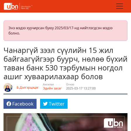
Энэ мэдээ хуучирсан буюу 2025/03/17-нд нийтлэгдсэн мэдээ
болно.
Чанаргүй зээл сүүлийн 15 жил
байгаагүйгээр буурч, нөлөө бүхий
таван банк 530 тэрбумын ногдол
ашиг хуваарилахаар болов
Ангилал
Огноо
Б.Дэлгэрцэцэг
Эдийн засаг
2025-03-17 13:27:00
Facebook
Twitter