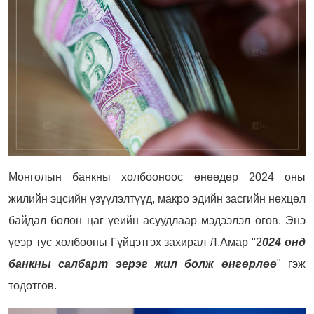
Монголын банкны холбооноос өнөөдөр 2024 оны
жилийн эцсийн үзүүлэлтүүд, макро эдийн засгийн нөхцөл
байдал болон цаг үеийн асуудлаар мэдээлэл өгөв. Энэ
үеэр тус холбооны Гүйцэтгэх захирал Л.Амар "2
024 онд
банкны салбарт эерэг жил болж өнгөрлөө
" гэж
тодотгов.