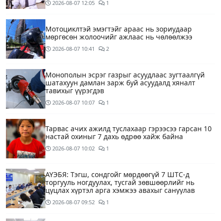
2026-08-07
12:05
1
Мотоциклтэй эмэгтэйг араас нь зориудаар
мөргөсөн жолоочийг ажлаас нь чөлөөлжээ
2026-08-07
10:41
2
Монополын эсрэг газрыг асуудлаас зугтаалгүй
шатахуун дамлан зарж буй асуудалд хяналт
тавихыг үүрэгдэв
2026-08-07
10:07
1
Тарвас ачих ажилд туслахаар гэрээсээ гарсан 10
настай охиныг 7 дахь өдрөө хайж байна
2026-08-07
10:02
1
АҮЭБЯ: Тэгш, сондгойг мөрдөөгүй 7 ШТС-д
торгууль ногдуулах, тусгай зөвшөөрлийг нь
цуцлах хүртэл арга хэмжээ авахыг сануулав
2026-08-07
09:52
1