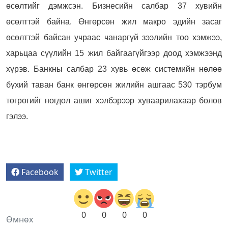
өсөлтийг дэмжсэн. Бизнесийн салбар 37 хувийн
өсөлттэй байна. Өнгөрсөн жил макро эдийн засаг
өсөлттэй байсан учраас чанаргүй зээлийн тоо хэмжээ,
харьцаа сүүлийн 15 жил байгаагүйгээр доод хэмжээнд
хүрэв. Банкны салбар 23 хувь өсөж системийн нөлөө
бүхий таван банк өнгөрсөн жилийн ашгаас 530 тэрбум
төгрөгийг ногдол ашиг хэлбэрээр хуваарилахаар болов
гэлээ.
Facebook
Twitter
0
0
0
0
Өмнөх