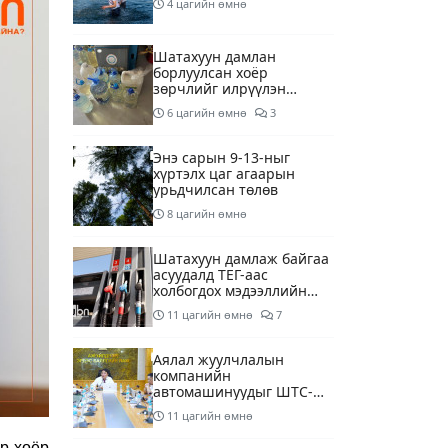
4 цагийн өмнө
Шатахуун дамлан
борлуулсан хоёр
зөрчлийг илрүүлэн
шалгаж байна
6 цагийн өмнө
3
Энэ сарын 9-13-ныг
хүртэлх цаг агаарын
урьдчилсан төлөв
8 цагийн өмнө
Шатахуун дамлаж байгаа
асуудалд ТЕГ-аас
холбогдох мэдээллийн
дагуу шалгалтын
11 цагийн өмнө
7
ажиллагааг эрчимжүүлж
байна
Аялал жуулчлалын
компанийн
автомашинуудыг ШТС-
ууд хязгаарлалтгүйгээр
11 цагийн өмнө
шатахуун олгох
боломжоор хангана
р хоёр