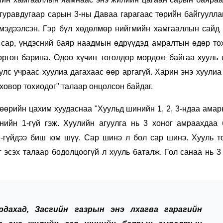
гуравдугаар сарын 3-ны Даваа гарагаас төрийн байгуулла
 мэдээлсэн. Гэр бүл хөдөлмөр нийгмийн хамгааллын сайд 
сар, үндэсний баяр наадмын өдрүүдэд амралтын өдөр то
ргөн барина. Одоо хүчин төгөлдөр мөрдөж байгаа хууль 
улс учраас хуулиа дагахаас өөр аргагүй. Харин энэ хуулиа
ховор тохиодог" талаар онцолсон байдаг.
 өөрийн цахим хуудаснаа "Хуульд шинийн 1, 2, 3-ндаа амар
ийн 1-гүй гэж. Хуулийн агуулга нь 3 хоног амраахдаа 
1-гүйдээ биш юм шүү. Сар шинэ л бол сар шинэ. Хууль то
 эсэх талаар бодолцоогүй л хууль баталж. Гол санаа нь 3
рдахад, Засгийн газрын энэ лхагва гарагийн