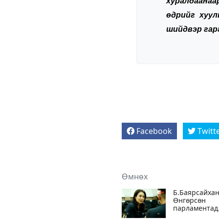
хуралдаана
өдрийг хуул
шийдвэр гар
Facebook
Twitt
Өмнөх
Б.Баярсайхан
Өнгөрсөн
парламентад
хүний хөгжил