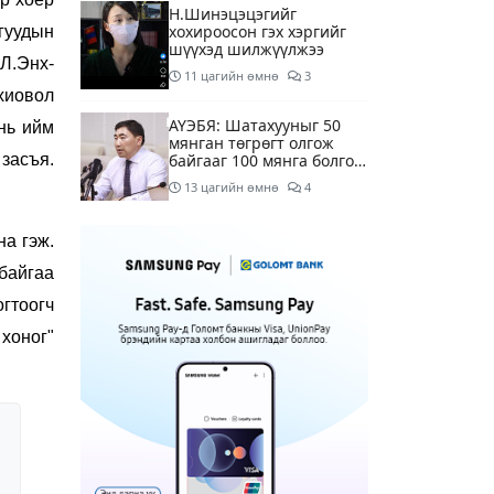
Н.Шинэцэцэгийг
хохироосон гэх хэргийг
гуудын
шүүхэд шилжүүлжээ
Л.Энх-
11 цагийн өмнө
3
хиовол
АҮЭБЯ: Шатахууныг 50
нь ийм
мянган төгрөгт олгож
 засъя.
байгааг 100 мянга болгож
нэмэгдүүлэхээр ажиллаж
13 цагийн өмнө
4
байна
Мотоциклтэй эмэгтэйг
на гэж.
араас нь зориудаар
мөргөсөн жолоочийг
байгаа
ажлаас нь чөлөөлжээ
15 цагийн өмнө
5
гтоогч
 хоног"
Монополын эсрэг газрыг
асуудлаас зугтаалгүй
шатахуун дамлан зарж
буй асуудалд хяналт
15 цагийн өмнө
2
тавихыг үүрэгдэв
Тарвас ачих ажилд
туслахаар гэрээсээ гарсан