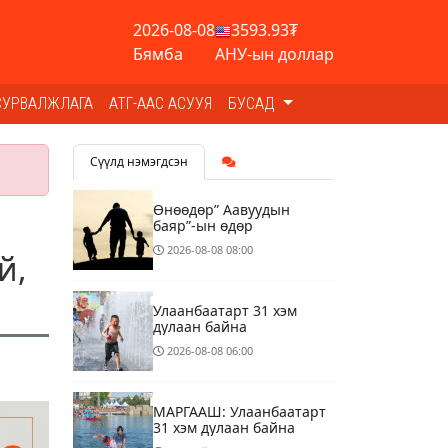
2026-08-08
3593.93₮
Бямба
АНУ-ын доллар
СУРВАЛЖЛАГА
АТГ-ААС АСУУЯ
БУСАД
Сүүлд нэмэгдсэн
Өнөөдөр” Аавуудын
баяр”-ын өдөр
2026-08-08
08:00
й,
Улаанбаатарт 31 хэм
дулаан байна
2026-08-08
06:00
МАРГААШ: Улаанбаатарт
31 хэм дулаан байна