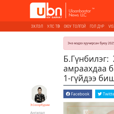
ЭХЛЭЛ
УЛС ТӨР
ОЮУ ТОЛГОЙ
ГОЛ ДҮР
VI
Энэ мэдээ хуучирсан буюу 202
Б.Гүнбилэг: 
амраахдаа б
1-гүйдээ би
Facebook
Twitt
Э.Сосорбурам
Ангилал