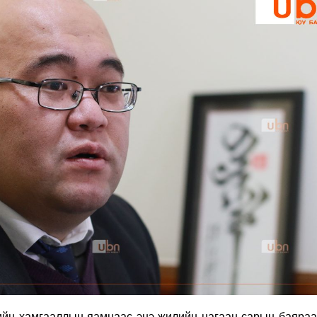
мийн хамгааллын яамнаас энэ жилийн цагаан сарын баяраа