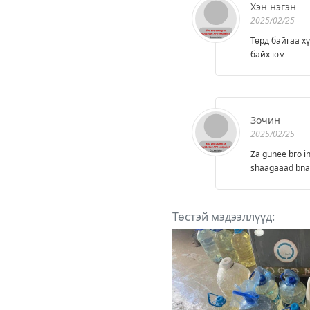
Хэн нэгэн
2025/02/25
Төрд байгаа х
байх юм
Зочин
2025/02/25
Za gunee bro i
shaagaaad bnaa
Төстэй мэдээллүүд: