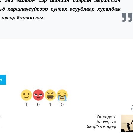
ар энэ жилийн сар шинийн баярын амралтын
ьд харшлахгүйгээр сунгах асуудлаар хуралдаж
гахаар болсон юм.
er
1
0
1
0
:
Өнөөдөр”
Аавуудын
баяр”-ын өдөр
,