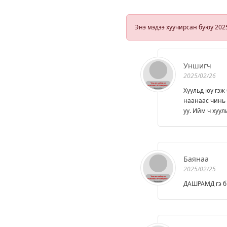
хүүхэд
хамгааллын
чиглэлээр
Энэ мэдээ хуучирсан буюу 202
хамгийн их
дуугарч,
тэмцэж
ажилласан
учраас
Уншигч
агентлагийн
2025/02/26
даргаар
томилсон гэж
Хуульд юу гэж
харж байна
наанаас чинь л
уу. Ийм ч хуул
Баянаа
2025/02/25
ДАШРАМД гэ б