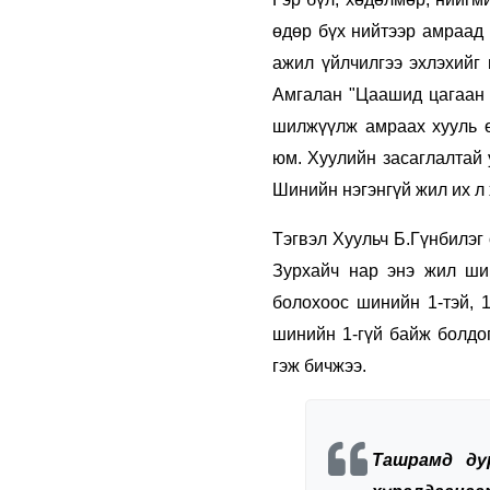
өдөр бүх нийтээр амраад 
ажил үйлчилгээ эхлэхийг
Амгалан "Цаашид цагаан 
шилжүүлж амраах хууль ө
юм. Хуулийн засаглалтай 
Шинийн нэгэнгүй жил их л 
Тэгвэл Хуульч Б.Гүнбилэг
Зурхайч нар энэ жил шин
болохоос шинийн 1-тэй, 
шинийн 1-гүй байж болдог
гэж бичжээ.
Ташрамд ду