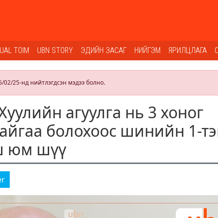
SUAL TOIM
UBN STORY
ЭДИЙН ЗАСАГ
НИЙГЭМ
ЯРИЛЦЛАГА
5/02/25-нд нийтлэгдсэн мэдээ болно.
Хуулийн агуулга нь 3 хоног
айгаа болохоос шинийн 1-тэ
ш юм шүү
er