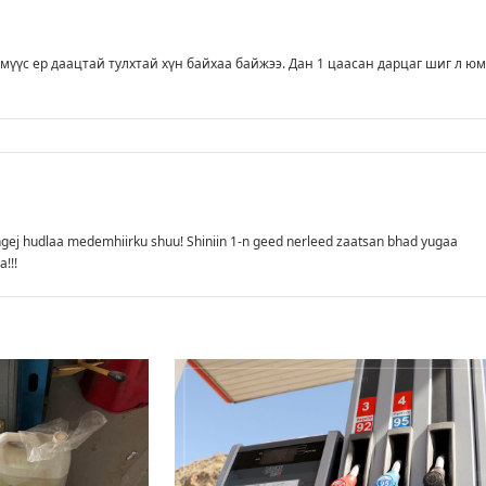
үмүүс ер даацтай тулхтай хүн байхаа байжээ. Дан 1 цаасан дарцаг шиг л ю
ngej hudlaa medemhiirku shuu! Shiniin 1-n geed nerleed zaatsan bhad yugaa
!!!