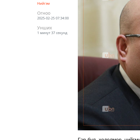
Нийгэм
Огноо
2025-02-25 07:34:00
Унших
1 минут 37 секунд
Гэр бүл, хөдөлмөр, нийг