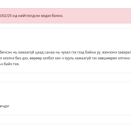
5/02/25-нд нийтлэгдсэн мэдээ болно.
 бичсэн нь хамаагүй цаад санаа нь чухал гэх гээд байна уу, жинхэнэ завхра
 эхэлнэ биз дээ, өөрөөр хэлбэл хэн ч хууль хамаагүй гэх зөвшөөрөл олгоно 
ьч байх гэж.
ичдэг