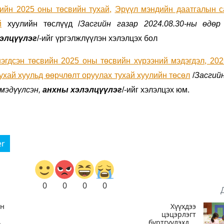
ийн 2025 оны төсвийн тухай,
Эрүүл мэндийн даатгалын с
й
хуулийн төслүүд /
Засгийн газар 2024.08.30-ны өдөр
лэлцүүлэг
/-ийг үргэлжлүүлэн хэлэлцэх бол
эгдсэн төсвийн 2025 оны төсвийн хүрээний мэдэгдэл, 202
ухай хуульд өөрчлөлт оруулах тухай хуулийн төсөл
/
Засгийн
 мэдүүлсэн,
анхны хэлэлцүүлэг
/-ийг хэлэлцэх юм.
er
0
0
0
0
ын
Хүүхдээ
цэцэрлэгт
ь
бүртгүүлэхдээ