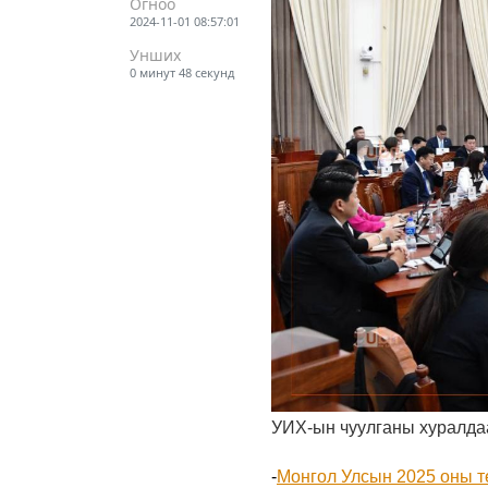
Огноо
2024-11-01 08:57:01
Унших
0 минут 48 секунд
УИХ-ын чуулганы хуралдаа
-
Монгол Улсын 2025 оны т