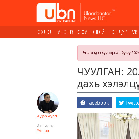
ЭХЛЭЛ
УЛС ТӨР
ОЮУ ТОЛГОЙ
ГОЛ ДҮР
VI
Энэ мэдээ хуучирсан буюу 202
ЧУУЛГАН: 20
дахь хэлэлц
Facebook
Twitt
Д.Дарьсүрэн
Ангилал
Улс төр