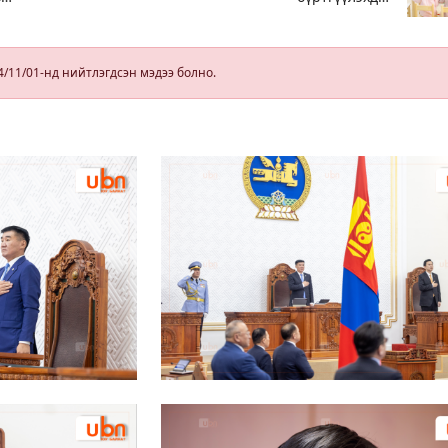
юуг анхаарах
мч
вэ
өр
4/11/01-нд нийтлэгдсэн мэдээ болно.