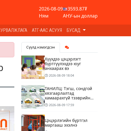
2026-08-09
3593.87₮
Ням
АНУ-ын доллар
СУРВАЛЖЛАГА
АТГ-ААС АСУУЯ
БУСАД
Сүүлд нэмэгдсэн
Хүүхдээ цэцэрлэгт
бүртгүүлэхдээ юуг
р
анхаарах вэ
2026-08-09
18:04
ТАНИЛЦ: Тэгш, сондгой
хязгаарлалтад
хамаарахгүй тээврийн
хэрэгслүүд
2026-08-09
17:59
Цэцэрлэгийн бүртгэл
маргааш эхэлнэ