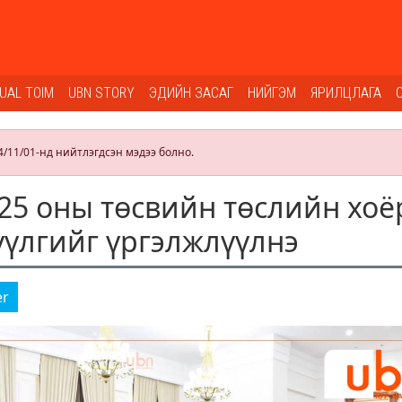
SUAL TOIM
UBN STORY
ЭДИЙН ЗАСАГ
НИЙГЭМ
ЯРИЛЦЛАГА
4/11/01-нд нийтлэгдсэн мэдээ болно.
25 оны төсвийн төслийн хоё
үүлгийг үргэлжлүүлнэ
er