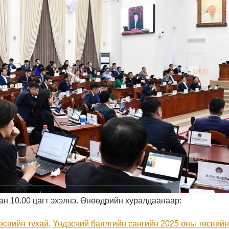
н 10.00 цагт эхэлнэ. Өнөөдрийн хуралдаанаар:
өсвийн тухай,
Үндэсний баялгийн сангийн 2025 оны төсвийн