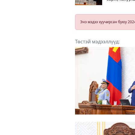
авдаг байсан
гэх 103-ын э
нарыг өнөөд
ШҮҮНЭ
Энэ мэдээ хуучирсан буюу 202
Төстэй мэдээллүүд: