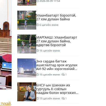
2026-08-09
17:54
Улаанбаатарт бороотой,
27 хэм дулаан байна
6 цагийн өмнө
МАРГААШ: Улаанбаатарт
27 хэм дулаан байна,
өдөртөө бороотой
16 цагийн өмнө
Энэ сардаа багтаж
ашиглалтад орох агуулах
АИ-92-ийн хэрэглээний
13 хоногийн хэрэгцээг
16 цагийн өмнө
1
бүрэн хангана
БНСУ-ын Шинхан их
сургууль К-соёлын
наадам болон мэргэжилд
суурилсан боловсролын
19 цагийн өмнө
1
сайн дурын хөтөлбөрийг
 тухай,
зохион байгуулж байна