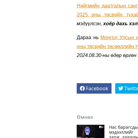
Нийгмийн даатгалын санг
2025 оны төсвийн туха
мэдүүлсэн,
хоёр дахь хэ
Дараа нь
Монгол Улсын н
оны төсвийн төсөөллийн т
2024.08.30-ны өдөр өргөн
Facebook
Twitt
Өмнөх
Нас барагсд
мэдээллийг
зарж, хахуул