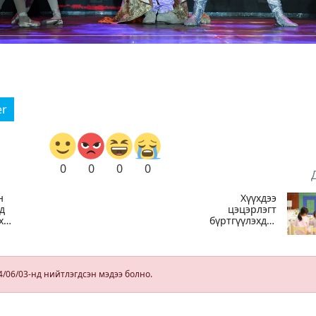
er
0
0
0
0
н
Хүүхдээ
д
цэцэрлэгт
х
бүртгүүлэхдээ
юуг анхаарах
вэ
4/06/03-нд нийтлэгдсэн мэдээ болно.