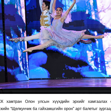
ХК хамтран Олон улсын хүүхдийн эрхийг хамгаалах 
кийн “Щелкунчик ба гайхамшгийн орон” арт балетыг зургаа