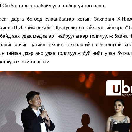
.Сүхбаатарын талбайд үнэ төлбөргүй тоглолоо.
саг дарга бөгөөд Улаанбаатар хотын Захирагч Х.Ням
охиолч П.И.Чайковскийн “Щелкунчик ба гайхамшгийн орон” 
байд анх удаа медиа арт найруулагаар толилуулж байна. 
элийг орчин цагийн техник технологийн дэвшилттэй хос
н тайзан дээр анх удаа толилуулж буй нийт уран бүтээл
лт хүсье” хэмээсэн юм.