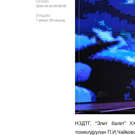
Огноо
2024-06-03 09:40:00
Унших
1 минут 30 секунд
НЗДТГ, “Элит балет” Х
тохиолдуулан П.И.Чайковс