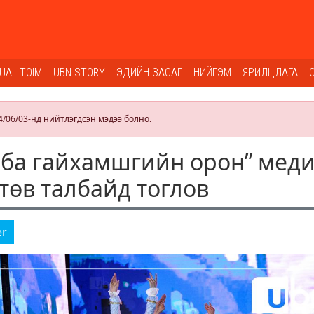
SUAL TOIM
UBN STORY
ЭДИЙН ЗАСАГ
НИЙГЭМ
ЯРИЛЦЛАГА
4/06/03-нд нийтлэгдсэн мэдээ болно.
ба гайхамшгийн орон” мед
төв талбайд тоглов
er