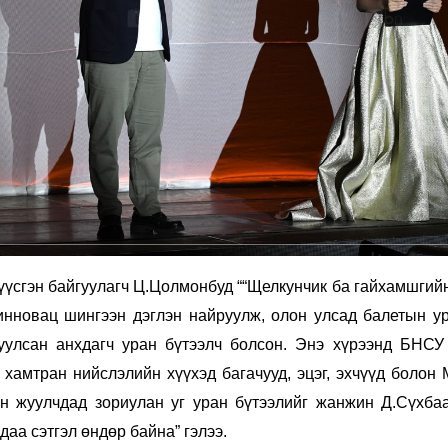
 үүсгэн байгуулагч Ц.Цолмонбуд ““Щелкунчик ба гайхамшгий
инновац шингээн дэглэн найруулж, олон улсад балетын ур
уулсан анхдагч уран бүтээлч болсон. Энэ хүрээнд БНСУ
хамтран нийслэлийн хүүхэд багачууд, эцэг, эхчүүд болон 
н жуулчдад зориулан уг уран бүтээлийг жанжин Д.Сүхба
аа сэтгэл өндөр байна” гэлээ.