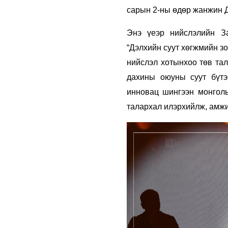
сарын 2-ны өдөр жанжин Д
Энэ үеэр нийслэлийн За
“Дэлхийн суут хөгжмийн з
нийслэл хотынхоо төв тал
дахины оюуны суут бүтэ
инновац шингээн монголы
талархал илэрхийлж, амжи