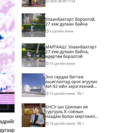
2026-08-09
17:54
Улаанбаатарт бороотой,
27 хэм дулаан байна
6 цагийн өмнө
МАРГААШ: Улаанбаатарт
27 хэм дулаан байна,
өдөртөө бороотой
15 цагийн өмнө
Энэ сардаа багтаж
ашиглалтад орох агуулах
АИ-92-ийн хэрэглээний
13 хоногийн хэрэгцээг
15 цагийн өмнө
1
бүрэн хангана
БНСУ-ын Шинхан их
сургууль К-соёлын
наадам болон мэргэжилд
суурилсан боловсролын
өдрийг
18 цагийн өмнө
1
сайн дурын хөтөлбөрийг
дугаар
зохион байгуулж байна