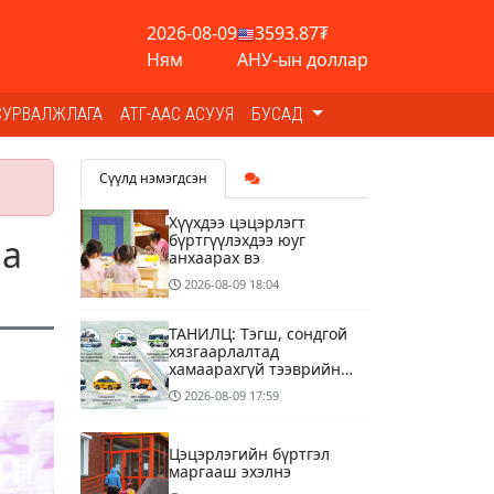
2026-08-09
3593.87₮
Ням
АНУ-ын доллар
СУРВАЛЖЛАГА
АТГ-ААС АСУУЯ
БУСАД
Сүүлд нэмэгдсэн
Хүүхдээ цэцэрлэгт
бүртгүүлэхдээ юуг
иа
анхаарах вэ
2026-08-09
18:04
ТАНИЛЦ: Тэгш, сондгой
хязгаарлалтад
хамаарахгүй тээврийн
хэрэгслүүд
2026-08-09
17:59
Цэцэрлэгийн бүртгэл
маргааш эхэлнэ