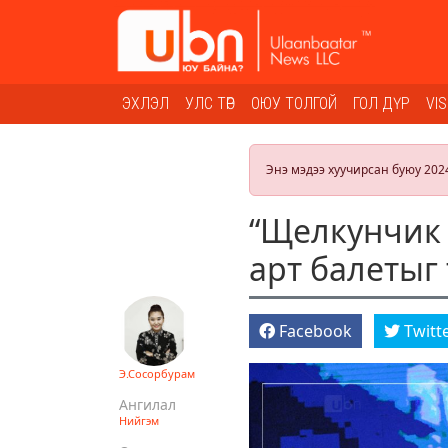
ЭХЛЭЛ
УЛС ТӨР
ОЮУ ТОЛГОЙ
ГОЛ ДҮР
VI
Энэ мэдээ хуучирсан буюу 202
“Щелкунчик 
арт балетыг 
Facebook
Twitt
Э.Сосорбурам
Ангилал
Нийгэм