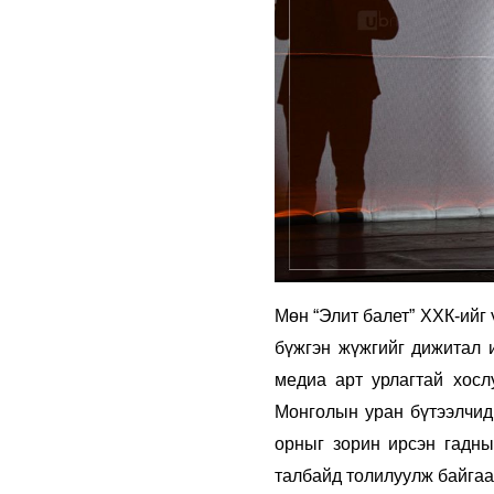
Мөн “Элит балет” ХХК-ийг
бүжгэн жүжгийг дижитал 
медиа арт урлагтай хосл
Монголын уран бүтээлчид 
орныг зорин ирсэн гадны
талбайд толилуулж байгаад