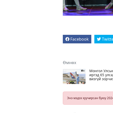
Facebook
Twitt
Өмнөх
Монгол Улсы
иргэд 65 улса
визгүй зорчи
боломжтой
Энэ мэдээ хуучирсан буюу 202