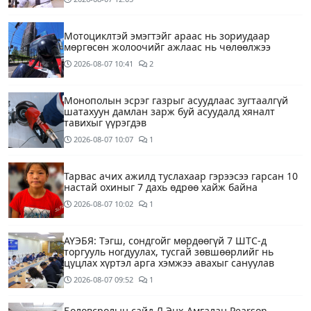
Мотоциклтэй эмэгтэйг араас нь зориудаар
мөргөсөн жолоочийг ажлаас нь чөлөөлжээ
2026-08-07
10:41
2
Монополын эсрэг газрыг асуудлаас зугтаалгүй
шатахуун дамлан зарж буй асуудалд хяналт
тавихыг үүрэгдэв
2026-08-07
10:07
1
Тарвас ачих ажилд туслахаар гэрээсээ гарсан 10
настай охиныг 7 дахь өдрөө хайж байна
2026-08-07
10:02
1
АҮЭБЯ: Тэгш, сондгойг мөрдөөгүй 7 ШТС-д
торгууль ногдуулах, тусгай зөвшөөрлийг нь
цуцлах хүртэл арга хэмжээ авахыг сануулав
2026-08-07
09:52
1
Боловсролын сайд Л.Энх-Амгалан Pearson