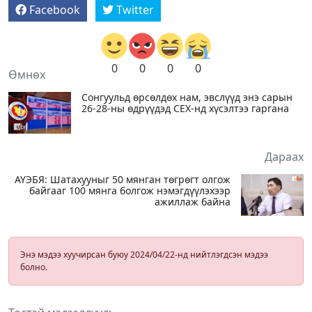
Facebook
Twitter
0
0
0
0
Өмнөх
Сонгуульд өрсөлдөх нам, эвслүүд энэ сарын
26-28-ны өдрүүдэд СЕХ-нд хүсэлтээ гаргана
Дараах
АҮЭБЯ: Шатахууныг 50 мянган төгрөгт олгож
байгааг 100 мянга болгож нэмэгдүүлэхээр
ажиллаж байна
Энэ мэдээ хуучирсан буюу 2024/04/22-нд нийтлэгдсэн мэдээ
болно.