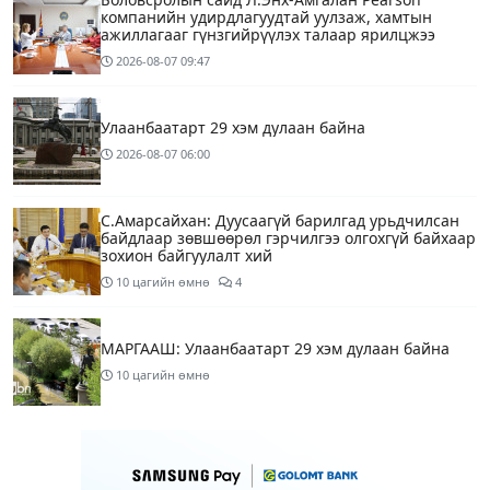
компанийн удирдлагуудтай уулзаж, хамтын
ажиллагааг гүнзгийрүүлэх талаар ярилцжээ
2026-08-07
09:47
Улаанбаатарт 29 хэм дулаан байна
2026-08-07
06:00
С.Амарсайхан: Дуусаагүй барилгад урьдчилсан
байдлаар зөвшөөрөл гэрчилгээ олгохгүй байхаар
зохион байгуулалт хий
10 цагийн өмнө
4
МАРГААШ: Улаанбаатарт 29 хэм дулаан байна
10 цагийн өмнө
МИАТ ТӨХК “БОИНГ“ компанитай хамтын
ажиллагаагаа өргөжүүлнэ