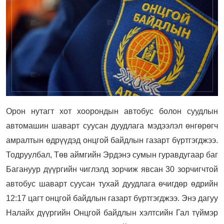
Орон нутагт хот хоорондын автобус болон суудлын
автомашин шаварт суусан дуудлага мэдээлэл өнгөрөгч
амралтын өдрүүдэд онцгой байдлын газарт бүртгэгджээ.
Тодруулбал, Төв аймгийн Эрдэнэ сумын гуравдугаар баг
Багануур дүүргийн чиглэлд зорчиж явсан 30 зорчигчтой
автобус шаварт суусан тухай дуудлага өчигдөр өдрийн
12:17 цагт онцгой байдлын газарт бүртгэгджээ. Энэ дагуу
Налайх дүүргийн Онцгой байдлын хэлтсийн Гал түймэр