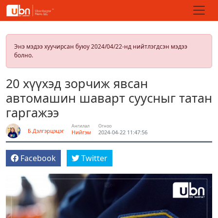
Энэ мэдээ хуучирсан буюу 2024/04/22-нд нийтлэгдсэн мэдээ
болно.
20 хүүхэд зорчиж явсан
автомашин шаварт суусныг татан
гаргажээ
Ангилал
Огноо
Б.Дэлгэрцэцэг
Нийгэм
2024-04-22 11:47:56
Facebook
Twitter