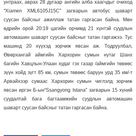
унтраах, аврах 28 дугаар ангийн алба хаагчдыг очиход
“Xiamen XML6105J15C” загварын автобус шаварт
суусан байсныг ажиллаж татан гаргасан байна. Мөн
өдрийн орой 20:19 цагийн орчимд 21 хүнтэй суудлын
автомашин шаварт суусан байсныг татан гаргажээ. Тус
машинд 20 хүүхэд зорчиж явсан аж. Тодруулбал,
Өвөрхангай аймгийн Хархорин сумын нутаг Шанх
багийн Хавцлын-Улаан худаг гэх газар /аймгийн төвөөс
зүүн хойд зүгт 85 км, сумын төвөөс баруун урд 35 км/-т
Арвайхээр сумаас Хархорин сумын чиглэлд зорчиж
явсан иргэн Б-ын“Ssangyong Istana” загварын 15 хүний
суудалтай бага багтаамжийн суудлын автомашин
шаварт суусан байсныг татан гаргасан байна.