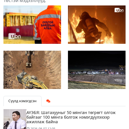
Төстэй мэдээллүүд:
Сүүлд нэмэгдсэн
АҮЭБЯ: Шатахууныг 50 мянган төгрөгт олгож
байгааг 100 мянга болгож нэмэгдүүлэхээр
ажиллаж байна
2026-08-07
12:05