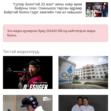
“Супер бэлэгтэй 20 жил“ аяны хоёр өрөө
байрны эзэн: Охиныхоо төрсөн өдрөөр
байртай болно гэдэг хамгийн том аз завшаан
Энэ мэдээ хуучирсан буюу 2024/01/08-нд нийтлэгдсэн мэдээ
болно.
Төстэй мэдээллүүд: