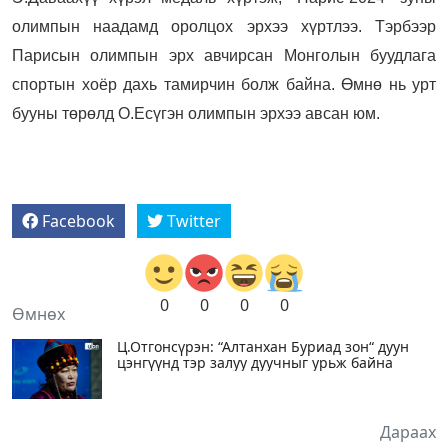
олимпын наадамд оролцох эрхээ хүртлээ. Тэрбээр
Парисын олимпын эрх авчирсан Монголын буудлага
спортын хоёр дахь тамирчин болж байна. Өмнө нь урт
бууны төрөлд О.Есүгэн олимпын эрхээ авсан юм.
Facebook
Twitter
0
0
0
0
Өмнөх
Ц.Отгонсүрэн: “Алтанхан Буриад зон“ дуун
цэнгүүнд тэр залуу дуучныг урьж байна
Дараах