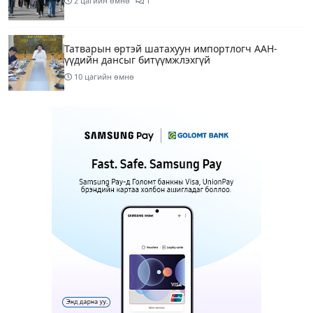
2 цагийн өмнө
1
Татварын өртэй шатахуун импортлогч ААН-
үүдийн дансыг битүүмжлэхгүй
10 цагийн өмнө
Маргааш Улаанбаатарт 28 хэм дулаан, багавтар
үүлтэй
13 цагийн өмнө
Шатахууны хомсдолтой холбогдуулан онцын
шаардлагагүй бол Монгол Улсад аялахгүй байхыг
АНУ-ын ЭСЯ-наас зөвлөжээ
15 цагийн өмнө
3
“Аяллын газрын зураг”-ийн хэвлэмэл хувилбар
Голомт банкны салбаруудад түгээгдлээ
15 цагийн өмнө
1