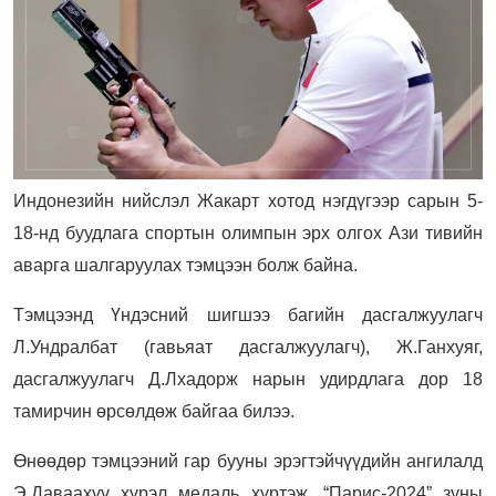
Индонезийн нийслэл Жакарт хотод нэгдүгээр сарын 5-
18-нд буудлага спортын олимпын эрх олгох Ази тивийн
аварга шалгаруулах тэмцээн болж байна.
Тэмцээнд Үндэсний шигшээ багийн дасгалжуулагч
Л.Ундралбат (гавьяат дасгалжуулагч), Ж.Ганхуяг,
дасгалжуулагч Д.Лхадорж нарын удирдлага дор 18
тамирчин өрсөлдөж байгаа билээ.
Өнөөдөр тэмцээний гар бууны эрэгтэйчүүдийн ангилалд
Э.Даваахүү хүрэл медаль хүртэж, “Парис-2024” зуны