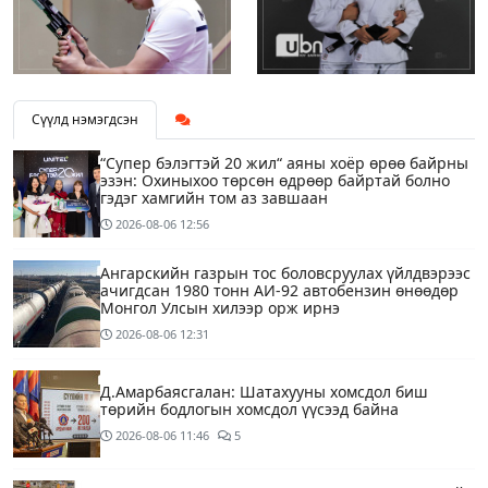
Сүүлд нэмэгдсэн
“Супер бэлэгтэй 20 жил“ аяны хоёр өрөө байрны
эзэн: Охиныхоо төрсөн өдрөөр байртай болно
гэдэг хамгийн том аз завшаан
2026-08-06
12:56
Ангарскийн газрын тос боловсруулах үйлдвэрээс
ачигдсан 1980 тонн АИ-92 автобензин өнөөдөр
Монгол Улсын хилээр орж ирнэ
2026-08-06
12:31
Д.Амарбаясгалан: Шатахууны хомсдол биш
төрийн бодлогын хомсдол үүсээд байна
2026-08-06
11:46
5