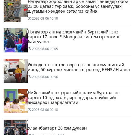
Нэгдүгээр хорооллын арын замыг өнөөдөр орой
23:00 цагаас түр хааж, борооны ус зайлуулах
шугамын хөндлөн сэтэлгээ хийнэ
2026-08-06
10:10
Нэгдүгээр ангид элсэгчдийн бүртгэлийг энэ
сарын 17-ноос E-Mongolia системээр зохион
байгуулна
2026-08-06
10:05
Өнөөдөр тэгш тоогоор төгссөн автомашинтай
иргэд 50 хүртэлх мянган төгрөгөнд БЕНЗИН авна
2026-08-06
09:56
Нийслэлийн цэцэрлэгийн цахим бүртгэл энэ
сарын 10-нд эхэлж, иргэд дараах зүйлсийг
анхаарах шаардлагатай
2026-08-06
09:18
Улаанбаатарт 28 хэм дулаан