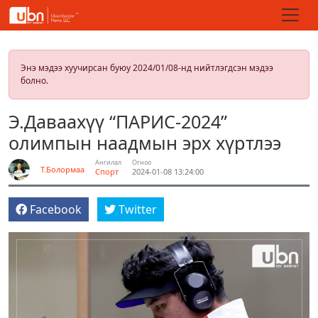
Энэ мэдээ хуучирсан буюу 2024/01/08-нд нийтлэгдсэн мэдээ
болно.
Э.Даваахүү “ПАРИС-2024”
олимпын наадмын эрх хүртлээ
Ангилал
Огноо
Т.Болормаа
Спорт
2024-01-08 13:24:00
Facebook
Twitter