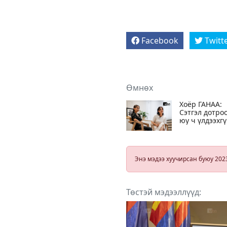
Facebook
Twitt
Өмнөх
Хоёр ГАНАА:
Сэтгэл дотро
юу ч үлдээхг
бүгдийг нь и
гаргаж хэлж
чаддагтаа би
илүү дотно
Энэ мэдээ хуучирсан буюу 202
байдаг
Төстэй мэдээллүүд: