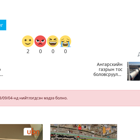
er
2
0
0
0
Ангарскийн
о
газрын тос
үй
боловсруулах
л
үйлдвэрээс
ачигдсан 1980
д
тонн АИ-92
автобензин
3/09/04-нд нийтлэгдсэн мэдээ болно.
өнөөдөр
Монгол Улсын
хилээр орж
ирнэ