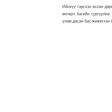
Ийнхүү тэрсхэн өссөн дөр
өнгөрч багийн сургуулиа
улам дасан бас жижигхэн б