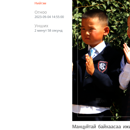
Нийгэм
Огноо
2023-09-04 14:55:00
Унших
2 минут 58 секунд
Манцуйтай байхаасаа ижи