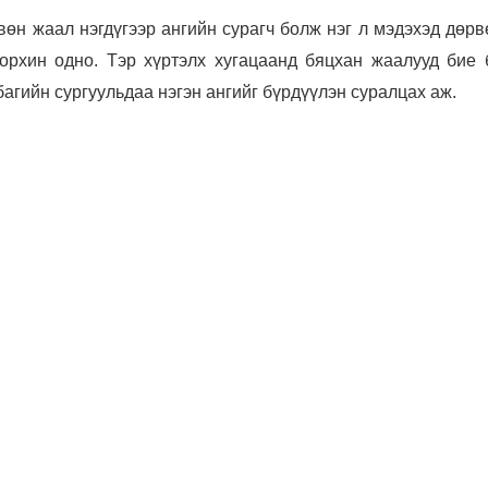
вөн жаал нэгдүгээр ангийн сурагч болж нэг л мэдэхэд дөр
 орхин одно. Тэр хүртэлх хугацаанд бяцхан жаалууд бие 
агийн сургуульдаа нэгэн ангийг бүрдүүлэн суралцах аж.