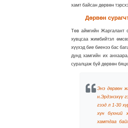
хамт байсан дөрвөн тэрсхэ
Дөрвөн сурагч
Төв аймгийн Жаргалант с
хувцсаа жимбийтэл өмсөж
хүүхэд бие биенээ бас баг
дунд хамгийн их анхаарал
суралцаж буй дөрвөн бяцх
Энэ дөрвөн ж
н.Эрдэнэхүү г
гээд л 1-30 х
хүн бүхний 
хамтдаа бай