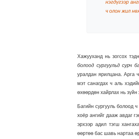
нэгдүгээр анг
ч олон жил нө
Хажууханд нь зогсох тэдн
болоод сургуульд сурч б
уралдан ярилцана. Арга ч
мэт санагдах ч аль хэдий
өхөөрдөн хайрлах нь зүйн 
Багийн сургууль болоод ч
хоёр ангийг дааж авдаг гэ
эрхээр адил тэгш хангах
өөртөө бас шавь нартаа өр