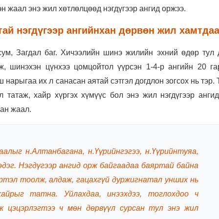
н жаал энэ жил хөтлөлцөөд нэгдүгээр ангид оржээ.
тай нэгдүгээр ангийнхан дөрвөн жил хамтда
ум, Загдал баг.
Хичээлийн шинэ жилийн эхний өдөр тул 
, шинэхэн цүнхээ цомцойтол үүрсэн 1-4-р ангийн 20 га
ш нарыгаа их л санасан аятай сэтгэл догдлон зогсох нь тэр.
 татаж, хайр хүргэх хүмүүс бол энэ жил нэгдүгээр ангид
ан жаал.
аалыг н.Алтанбагана, н.Үүрийнгэгээ, н.Үүрийнтуяа,
эдэг. Нэгдүгээр ангид орж байгаадаа баяртай байна
үртэл тоолж, алдаж, гацахгүй дуржигнатал унших нь
хайрыг татна. Уйлахдаа, инээхдээ, тоглохдоо ч
ж цэцэрлэгтээ ч мөн дөрвүүл сурсан тул энэ жил