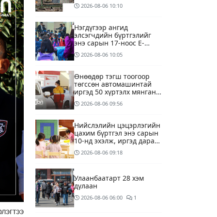
хааж, борооны ус
2026-08-06
10:10
зайлуулах шугамын
хөндлөн сэтэлгээ хийнэ
Нэгдүгээр ангид
элсэгчдийн бүртгэлийг
энэ сарын 17-ноос E-
Mongolia системээр
2026-08-06
10:05
зохион байгуулна
Өнөөдөр тэгш тоогоор
төгссөн автомашинтай
иргэд 50 хүртэлх мянган
төгрөгөнд БЕНЗИН авна
2026-08-06
09:56
Нийслэлийн цэцэрлэгийн
цахим бүртгэл энэ сарын
10-нд эхэлж, иргэд дараах
зүйлсийг анхаарах
2026-08-06
09:18
шаардлагатай
Улаанбаатарт 28 хэм
дулаан
2026-08-06
06:00
1
лэгтээ