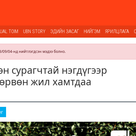
SUAL TOIM
UBN STORY
ЭДИЙН ЗАСАГ
НИЙГЭМ
ЯРИЛЦЛАГА
3/09/04-нд нийтлэгдсэн мэдээ болно.
өн сурагчтай нэгдүгээр
өрвөн жил хамтдаа
er