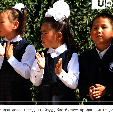
лдэн дассан гээд л найзууд бие биенээ ярьдаг шиг цэцэр