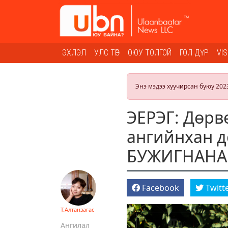
ЭХЛЭЛ
УЛС ТӨР
ОЮУ ТОЛГОЙ
ГОЛ ДҮР
VI
Энэ мэдээ хуучирсан буюу 202
ЭЕРЭГ: Дөрв
ангийнхан д
БУЖИГНАНА
Facebook
Twitt
Т.Алтанзагас
Ангилал