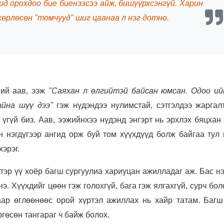
ид орохдоо бие биенээсээ айж, бишүүрхсэнгүй. Харин
хөрлөсөн "томчууд" шиг цаанаа л нэг дотно.
ий аав, ээж
"Саяхан л өлгийтэй байсан юмсан. Одоо и
айна шүү дээ"
гэж нүдэндээ нулимстай, сэтгэлдээ жаргал
 үгүй биз. Аав, ээжийнхээ нүдэнд энгэрт нь эрхлэх бяцхан
н нэгдүгээр ангид орж буй том хүүхдүүд болж байгаа тул 
хэрэг.
 тэр үү хоёр багш сургуулиа хариуцан ажилладаг аж. Бас н
нэ. Хүүхдийг цөөн гэж голохгүй, бага гэж ялгахгүй, сурч бо
аар өглөөнөөс орой хүртэл ажиллах нь хайр татам. Багш
гөсөн тангараг ч байж болох.