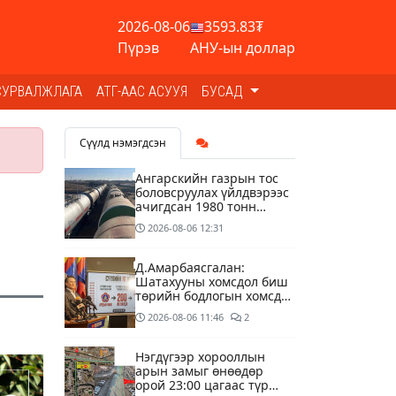
2026-08-06
3593.83₮
Пүрэв
АНУ-ын доллар
СУРВАЛЖЛАГА
АТГ-ААС АСУУЯ
БУСАД
Сүүлд нэмэгдсэн
Ангарскийн газрын тос
боловсруулах үйлдвэрээс
ачигдсан 1980 тонн
АИ-92 автобензин
2026-08-06
12:31
өнөөдөр Монгол Улсын
хилээр орж ирнэ
Д.Амарбаясгалан:
Шатахууны хомсдол биш
төрийн бодлогын хомсдол
үүсээд байна
2026-08-06
11:46
2
Нэгдүгээр хорооллын
арын замыг өнөөдөр
орой 23:00 цагаас түр