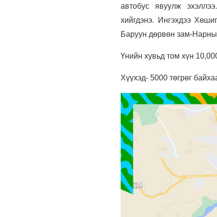
автобус явуулж эхэллээ
хийгдэнэ. Ингэхдээ
Хөшиги
Баруун дөрвөн зам-Нарны 
Үнийн хувьд том хүн 10,00
Хүүхэд- 5000 төгрөг байха