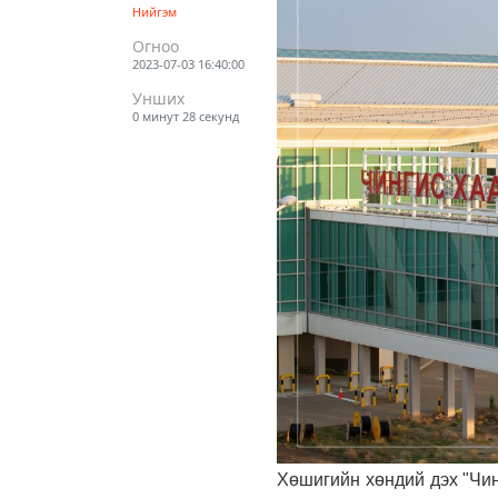
Нийгэм
Огноо
2023-07-03 16:40:00
Унших
0 минут 28 секунд
Хөшигийн хөндий дэх "Чин