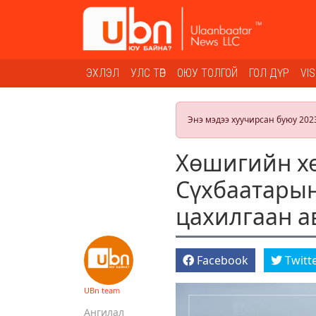
ЭХЛЭЛ
УЛС ТӨР
ОЮУ ТОЛГОЙ
ГОЛ ДҮР
VI
Энэ мэдээ хуучирсан буюу 202
Хөшигийн хө
Сүхбаатарын
цахилгаан а
Facebook
Twitt
UBn team
Ангилал