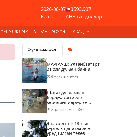
2026-08-07
3593.93₮
Баасан
АНУ-ын доллар
СУРВАЛЖЛАГА
АТГ-ААС АСУУЯ
БУСАД
Сүүлд нэмэгдсэн
МАРГААШ: Улаанбаатарт
31 хэм дулаан байна
6 минутын өмнө
Шатахуун дамлан
борлуулсан хоёр
зөрчлийг илрүүлэн
шалгаж байна
2 цагийн өмнө
2
Энэ сарын 9-13-ныг
хүртэлх цаг агаарын
урьдчилсан төлөв