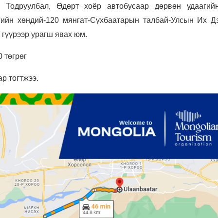
. Тодруулбал, Өдөрт хоёр автобусаар дөрвөн удаагий
йн хөндий-120 мянгат-Сүхбаатарын талбай-Улсын Их Дэ
гүүрээр урагш явах юм.
0 төгрөг
ар тогтжээ.