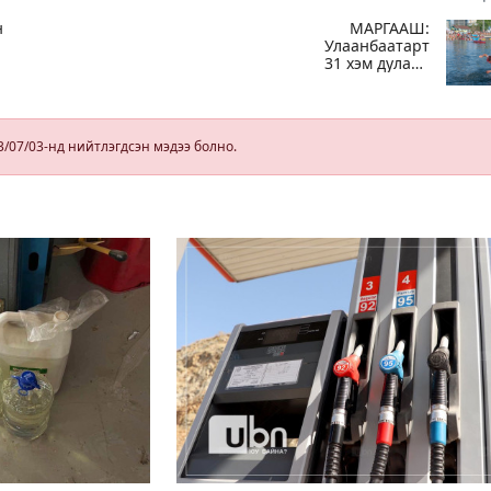
н
МАРГААШ:
Улаанбаатарт
31 хэм дулаан
а
байна
э
3/07/03-нд нийтлэгдсэн мэдээ болно.