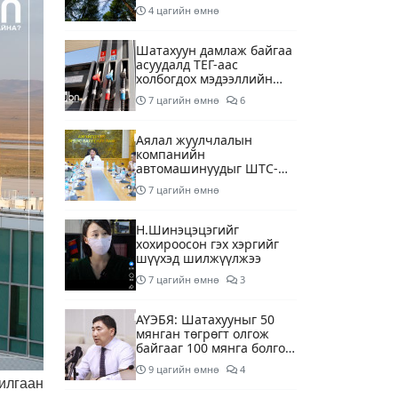
4 цагийн өмнө
Шатахуун дамлаж байгаа
асуудалд ТЕГ-аас
холбогдох мэдээллийн
дагуу шалгалтын
7 цагийн өмнө
6
ажиллагааг эрчимжүүлж
байна
Аялал жуулчлалын
компанийн
автомашинуудыг ШТС-
ууд хязгаарлалтгүйгээр
7 цагийн өмнө
шатахуун олгох
боломжоор хангана
Н.Шинэцэцэгийг
хохироосон гэх хэргийг
шүүхэд шилжүүлжээ
7 цагийн өмнө
3
АҮЭБЯ: Шатахууныг 50
мянган төгрөгт олгож
байгааг 100 мянга болгож
нэмэгдүүлэхээр ажиллаж
9 цагийн өмнө
4
байна
илгаан