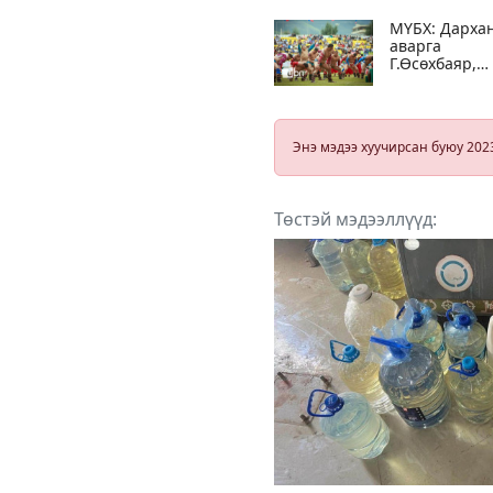
МҮБХ: Дарха
аварга
Г.Өсөхбаяр,
дархан аварг
А.Сүхбатын
өмнө
эрэмбэлэгдэн
Энэ мэдээ хуучирсан буюу 202
Төстэй мэдээллүүд: