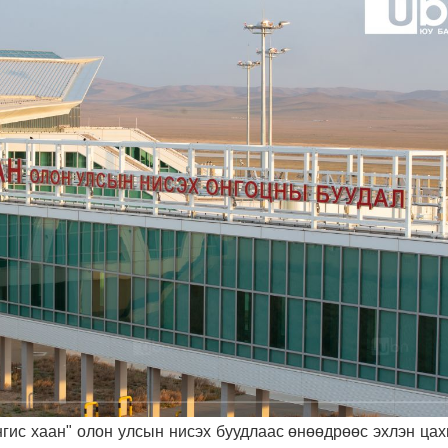
гис хаан" олон улсын нисэх буудлаас өнөөдрөөс эхлэн цах