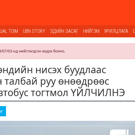
SUAL TOIM
UBN STORY
ЭДИЙН ЗАСАГ
НИЙГЭМ
ЯРИЛЦЛАГА
3/07/03-нд нийтлэгдсэн мэдээ болно.
ндийн нисэх буудлаас
 талбай руу өнөөдрөөс
втобус тогтмол ҮЙЛЧИЛНЭ
er