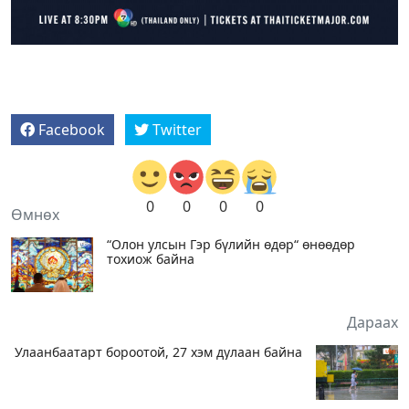
Facebook
Twitter
0
0
0
0
Өмнөх
“Олон улсын Гэр бүлийн өдөр“ өнөөдөр
тохиож байна
Дараах
Улаанбаатарт бороотой, 27 хэм дулаан байна