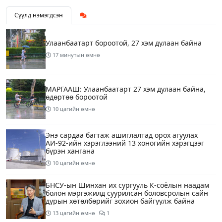
Сүүлд нэмэгдсэн
Улаанбаатарт бороотой, 27 хэм дулаан байна
17 минутын өмнө
МАРГААШ: Улаанбаатарт 27 хэм дулаан байна,
өдөртөө бороотой
10 цагийн өмнө
Энэ сардаа багтаж ашиглалтад орох агуулах
АИ-92-ийн хэрэглээний 13 хоногийн хэрэгцээг
бүрэн хангана
10 цагийн өмнө
БНСУ-ын Шинхан их сургууль К-соёлын наадам
болон мэргэжилд суурилсан боловсролын сайн
дурын хөтөлбөрийг зохион байгуулж байна
13 цагийн өмнө
1