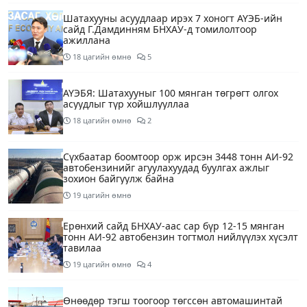
Шатахууны асуудлаар ирэх 7 хоногт АҮЭБ-ийн
сайд Г.Дамдинням БНХАУ-д томилолтоор
ажиллана
18 цагийн өмнө
5
АҮЭБЯ: Шатахууныг 100 мянган төгрөгт олгох
асуудлыг түр хойшлууллаа
18 цагийн өмнө
2
Сүхбаатар боомтоор орж ирсэн 3448 тонн АИ-92
автобензинийг агуулахуудад буулгах ажлыг
зохион байгуулж байна
19 цагийн өмнө
Ерөнхий сайд БНХАУ-аас сар бүр 12-15 мянган
тонн АИ-92 автобензин тогтмол нийлүүлэх хүсэлт
тавилаа
19 цагийн өмнө
4
Өнөөдөр тэгш тоогоор төгссөн автомашинтай