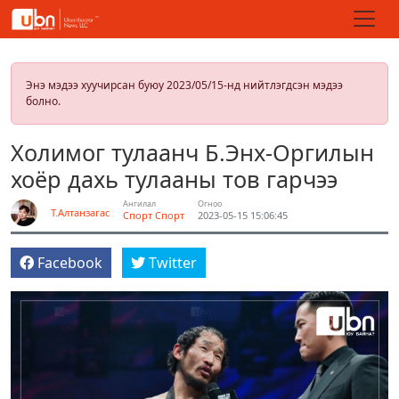
Энэ мэдээ хуучирсан буюу 2023/05/15-нд нийтлэгдсэн мэдээ
болно.
Холимог тулаанч Б.Энх-Оргилын
хоёр дахь тулааны тов гарчээ
Ангилал
Огноо
Т.Алтанзагас
Спорт
Спорт
2023-05-15 15:06:45
Facebook
Twitter