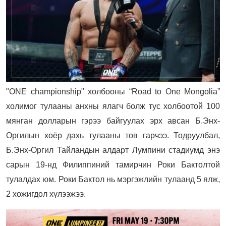
"ONE championship" холбооны “Road to One Mongolia”
холимог тулааны анхны ялагч болж тус холбоотой 100
мянган долларын гэрээ байгуулах эрх авсан Б.Энх-
Оргилын хоёр дахь тулааны тов гарчээ. Тодруулбал,
Б.Энх-Оргил Тайландын алдарт Лумпини стадиумд энэ
сарын 19-нд Филиппиний тамирчин Роки Бактолтой
тулалдах юм. Роки Бактол нь мэргэжлийн тулаанд 5 ялж,
2 хожигдол хүлээжээ.