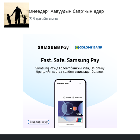
Өнөөдөр” Аавуудын баяр”-ын өдөр
5 цагийн өмнө
Улаанбаатарт 31 хэм дулаан байна
7 цагийн өмнө
МАРГААШ: Улаанбаатарт 31 хэм дулаан байна
16 цагийн өмнө
Шатахуун дамлан борлуулсан хоёр зөрчлийг
илрүүлэн шалгаж байна
18 цагийн өмнө
3
Энэ сарын 9-13-ныг хүртэлх цаг агаарын
урьдчилсан төлөв