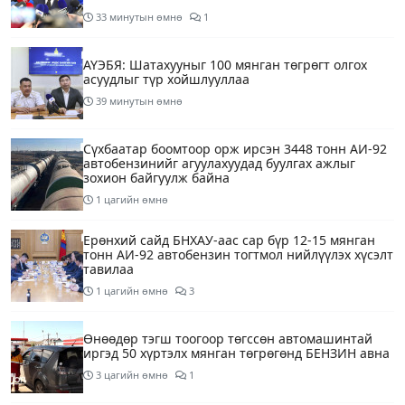
33 минутын өмнө
1
АҮЭБЯ: Шатахууныг 100 мянган төгрөгт олгох
асуудлыг түр хойшлууллаа
39 минутын өмнө
Сүхбаатар боомтоор орж ирсэн 3448 тонн АИ-92
автобензинийг агуулахуудад буулгах ажлыг
зохион байгуулж байна
1 цагийн өмнө
Ерөнхий сайд БНХАУ-аас сар бүр 12-15 мянган
тонн АИ-92 автобензин тогтмол нийлүүлэх хүсэлт
тавилаа
1 цагийн өмнө
3
Өнөөдөр тэгш тоогоор төгссөн автомашинтай
иргэд 50 хүртэлх мянган төгрөгөнд БЕНЗИН авна
3 цагийн өмнө
1