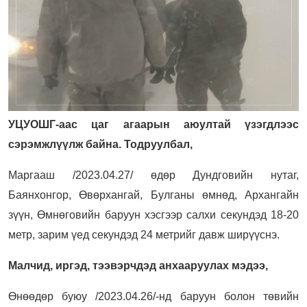
УЦУОШГ-аас цаг агаарын аюултай үзэгдлээс
сэрэмжлүүлж байна. Тодруулбал,
Маргааш /2023.04.27/ өдөр Дундговийн нутаг,
Баянхонгор, Өвөрхангай, Булганы өмнөд, Архангайн
зүүн, Өмнөговийн баруун хэсгээр салхи секундэд 18-20
метр, зарим үед секундэд 24 метрийг давж ширүүснэ.
Малчид, иргэд, тээвэрчдэд анхааруулах мэдээ,
Өнөөдөр буюу /2023.04.26/-нд баруун болон төвийн