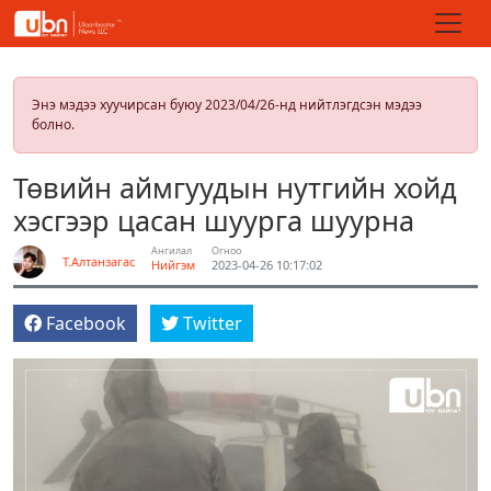
Энэ мэдээ хуучирсан буюу 2023/04/26-нд нийтлэгдсэн мэдээ
болно.
Төвийн аймгуудын нутгийн хойд
хэсгээр цасан шуурга шуурна
Ангилал
Огноо
Т.Алтанзагас
Нийгэм
2023-04-26 10:17:02
Facebook
Twitter