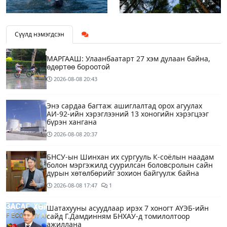
Сүүлд нэмэгдсэн
МАРГААШ: Улаанбаатарт 27 хэм дулаан байна,
өдөртөө бороотой
2026-08-08
20:43
Энэ сардаа багтаж ашиглалтад орох агуулах
АИ-92-ийн хэрэглээний 13 хоногийн хэрэгцээг
бүрэн хангана
2026-08-08
20:37
БНСУ-ын Шинхан их сургууль К-соёлын наадам
болон мэргэжилд суурилсан боловсролын сайн
дурын хөтөлбөрийг зохион байгуулж байна
2026-08-08
17:47
1
Шатахууны асуудлаар ирэх 7 хоногт АҮЭБ-ийн
сайд Г.Дамдинням БНХАУ-д томилолтоор
ажиллана