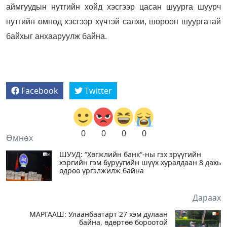
аймгуудын нутгийн хойд хэсгээр цасан шуурга шуурч
нутгийн өмнөд хэсгээр хүчтэй салхи, шороон шуургатай
байхыг анхааруулж байна.
Facebook
Twitter
0
0
0
0
Өмнөх
ШУУД: “Хөгжлийн банк“-ны гэх эрүүгийн
хэргийн гэм буруугийн шүүх хуралдаан 8 дахь
өдрөө үргэлжилж байна
Дараах
МАРГААШ: Улаанбаатарт 27 хэм дулаан
байна, өдөртөө бороотой