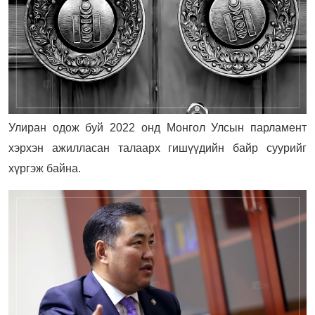
Улиран одож буй 2022 онд Монгол Улсын парламент
хэрхэн ажилласан талаарх гишүүдийн байр суурийг
хүргэж байна.