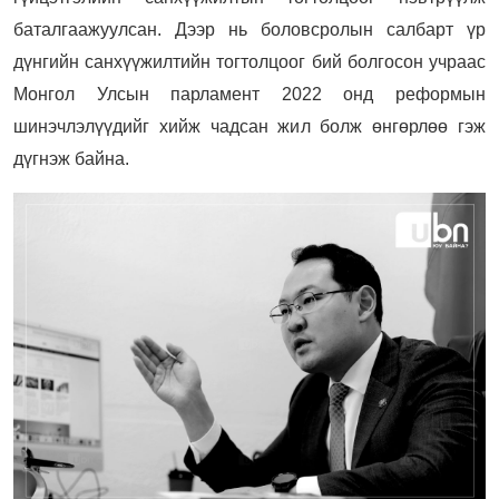
баталгаажуулсан. Дээр нь боловсролын салбарт үр
дүнгийн санхүүжилтийн тогтолцоог бий болгосон учраас
Монгол Улсын парламент 2022 онд реформын
шинэчлэлүүдийг хийж чадсан жил болж өнгөрлөө гэж
дүгнэж байна.