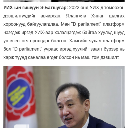
УИХ-ын гишүүн Э.Батшугар:
2022 онд УИХ-д томоохон
дэвшилтүүдийг авчирсан. Ялангуяа Хянан шалгах
хороонууд байгуулагдлаа. Мөн "D parliament" платформ
нээгдэж иргэд УИХ-аар хэлэлцэгдэж байгаа хуульд шууд
үнэлэлт өгч оролцдог болсон. Хамгийн чухал платформ
бол "D parliament" учраас иргэд хуулийг заалт бүрээр нь
харж түүнд саналаа өгдөг болсон нь маш том дэвшилт.