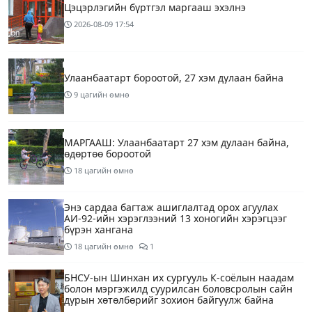
Цэцэрлэгийн бүртгэл маргааш эхэлнэ
2026-08-09
17:54
Улаанбаатарт бороотой, 27 хэм дулаан байна
9 цагийн өмнө
МАРГААШ: Улаанбаатарт 27 хэм дулаан байна,
өдөртөө бороотой
18 цагийн өмнө
Энэ сардаа багтаж ашиглалтад орох агуулах
АИ-92-ийн хэрэглээний 13 хоногийн хэрэгцээг
бүрэн хангана
18 цагийн өмнө
1
БНСУ-ын Шинхан их сургууль К-соёлын наадам
болон мэргэжилд суурилсан боловсролын сайн
дурын хөтөлбөрийг зохион байгуулж байна