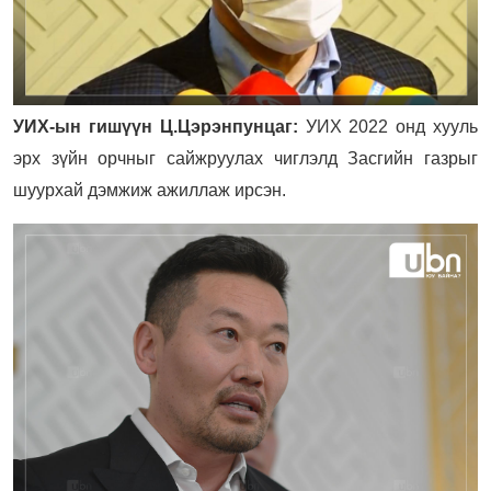
УИХ-ын гишүүн Ц.Цэрэнпунцаг:
УИХ 2022 онд хууль
эрх зүйн орчныг сайжруулах чиглэлд Засгийн газрыг
шуурхай дэмжиж ажиллаж ирсэн.