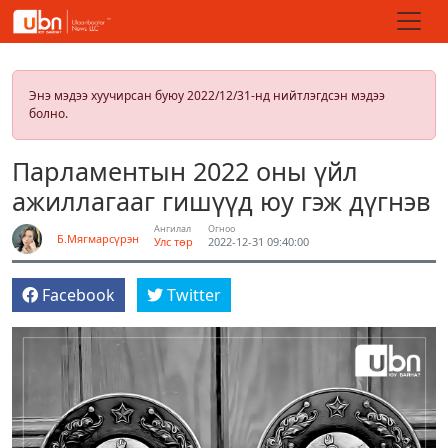
Энэ мэдээ хуучирсан буюу 2022/12/31-нд нийтлэгдсэн мэдээ
болно.
Парламентын 2022 оны үйл
ажиллагааг гишүүд юу гэж дүгнэв
Ангилал
Огноо
Б.Мягмарсүрэн
Улс төр
2022-12-31 09:40:00
Facebook
Twitter