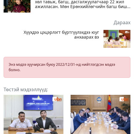
хөл тавьж, багш, дасгалжуулагчаар 22 жил
ажилласан. Мөн Ерөнхийлөгчийн багш биш
зургаа л хамт авахуулсан
Дараах
Хүүхдээ цэцэрлэгт бүртгүүлэхдээ юуг
анхаарах вэ
Энэ мэдээ хуучирсан буюу 2022/12/31-нд нийтлэгдсэн мэдээ
болно.
Төстэй мэдээллүүд: