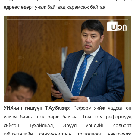
өдрөөс өдөрт унаж байгаад харамсаж байгаа.
УИХ-ын гишүүн Т.Аубакир:
Реформ хийж чадсан он
улирч байна гэж харж байгаа. Том том реформууд
хийсэн. Тухайлбал, Эрүүл мэндийн салбарт
гүйцэтгэлийн санхүүжилтын тогтолцоог нэвтрүүлж