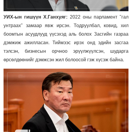
УИХ-ын гишүүн Х.Ганхуяг:
2022 оны парламент "гал
унтраах" замаар явж ирсэн. Тодруулбал, ковид, хил
боомтын асуудлууд үүсэхэд аль болох Засгийн газраа
дэмжиж ажилласан. Тиймээс ирэх онд эдийн засгаа
тэлсэн, бизнесын орчноо эрүүлжүүлсэн, шударга
өрсөлдөөнийг дэмжсэн жил болоосой гэж хүсэж байна.