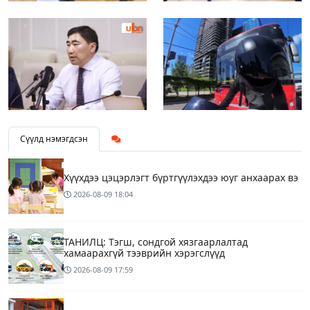
Сүүлд нэмэгдсэн
Хүүхдээ цэцэрлэгт бүртгүүлэхдээ юуг анхаарах вэ
2026-08-09
18:04
ТАНИЛЦ: Тэгш, сондгой хязгаарлалтад
хамаарахгүй тээврийн хэрэгслүүд
2026-08-09
17:59