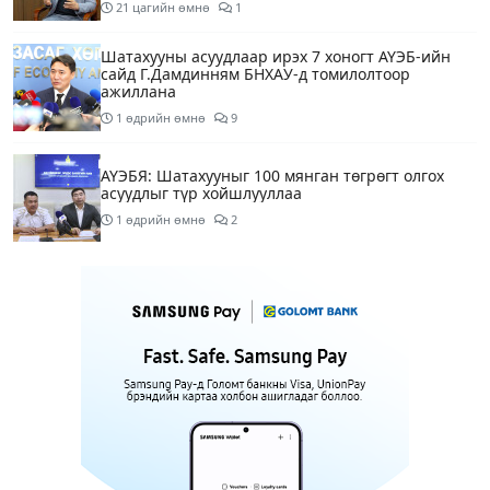
21 цагийн өмнө
1
Шатахууны асуудлаар ирэх 7 хоногт АҮЭБ-ийн
сайд Г.Дамдинням БНХАУ-д томилолтоор
ажиллана
1 өдрийн өмнө
9
АҮЭБЯ: Шатахууныг 100 мянган төгрөгт олгох
асуудлыг түр хойшлууллаа
1 өдрийн өмнө
2
Сүхбаатар боомтоор орж ирсэн 3448 тонн АИ-92
автобензинийг агуулахуудад буулгах ажлыг
зохион байгуулж байна
1 өдрийн өмнө
Ерөнхий сайд БНХАУ-аас сар бүр 12-15 мянган
тонн АИ-92 автобензин тогтмол нийлүүлэх хүсэлт
тавилаа
1 өдрийн өмнө
4