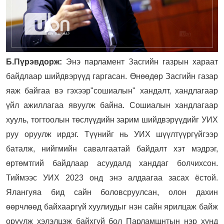
Б.Пүрэвдорж:
Энэ парламент Засгийн газрын хараат
байдлаар шийдвэрүүд гаргасан. Өнөөдөр Засгийн газар
яаж байгаа вэ гэхээр"сошиалын" хандалт, хандлагаар
үйл ажиллагаа явуулж байна. Сошиалын хандлагаар
хууль, тогтоолын төслүүдийн зарим шийдвэрүүдийг УИХ
руу оруулж ирдэг. Түүнийг нь УИХ шүүлтүүргүйгээр
баталж, нийгмийн савалгаатай байдалт хэт мэдрэг,
өртөмтгий байдлаар асуудалд ханддаг болчихсон.
Тиймээс УИХ 2023 онд энэ алдаагаа засах ёстой.
Ялангуяа бид сайн боловсруулсан, олон дахин
өөрчлөөд байхааргүй хуулиудыг нэн сайн ярилцаж байж
оруулж хэлэлцэж байхгүй бол Парламщнтын нэр хүнд