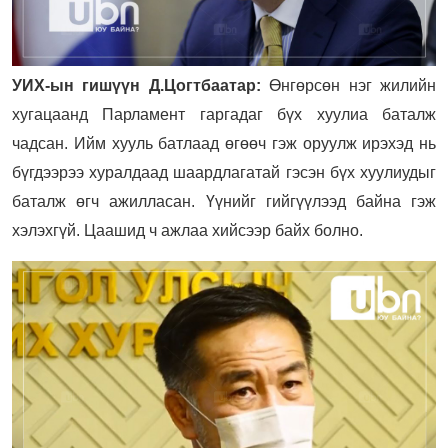
УИХ-ын гишүүн Д.Цогтбаатар:
Өнгөрсөн нэг жилийн
хугацаанд Парламент гаргадаг бүх хуулиа баталж
чадсан. Ийм хууль батлаад өгөөч гэж оруулж ирэхэд нь
бүгдээрээ хуралдаад шаардлагатай гэсэн бүх хуулиудыг
баталж өгч ажилласан. Үүнийг гийгүүлээд байна гэж
хэлэхгүй. Цаашид ч ажлаа хийсээр байх болно.