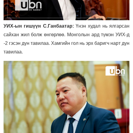
УИХ-ын гишүүн С.Ганбаатар:
Үнэн худал нь ялгарсан
сайхан жил болж өнгөрлөө. Монголын ард түмэн УИХ-д
-2 гэсэн дүн тавилаа. Хамгийн гол нь эрх баригч нарт дүн
тавилаа.