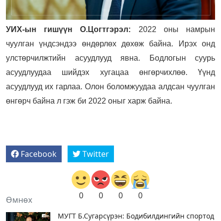
УИХ-ын гишүүн О.Цогтгэрэл:
2022 оны намрын
чуулган үндсэндээ өндөрлөх дөхөж байна. Ирэх онд
улстөрчилжтийн асуудлууд явна. Бодлогын суурь
асуудлуудаа шийдэх хугацаа өнгөрчихлөө. Үүнд
асуудлууд их гарлаа. Олон боломжуудаа алдсан чуулган
өнгөрч байна л гэж би 2022 оныг харж байна.
Facebook
Twitter
0
0
0
0
Өмнөх
МУГТ Б.Сугарсүрэн: Бодибилдингийн спортод