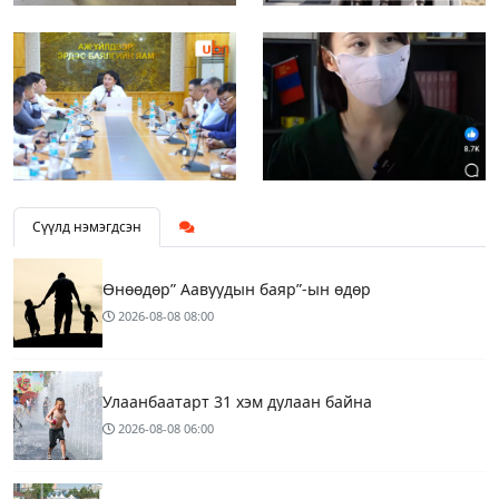
Сүүлд нэмэгдсэн
Өнөөдөр” Аавуудын баяр”-ын өдөр
2026-08-08
08:00
Улаанбаатарт 31 хэм дулаан байна
2026-08-08
06:00