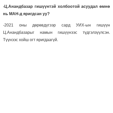
-Ц.Анандбазар гишүүнтэй холбоотой асуудал өмнө
нь МАН-д яригдсан уу?
-2021 оны дөрөвдүгээр сард УИХ-ын гишүүн
Ц.Анандбазарыг намын гишүүнээс түдгэлзүүлсэн.
Түүнээс хойш огт яригдаагүй.