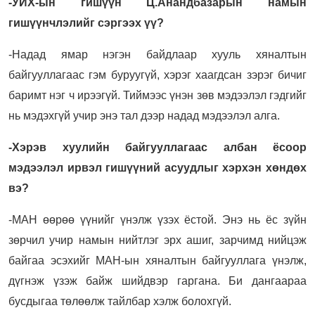
-УИХ-ын гишүүн Ц.Анандбазарын намын
гишүүнчлэлийг сэргээх үү?
-Надад ямар нэгэн байдлаар хууль хяналтын
байгууллагаас гэм буруугүй, хэрэг хаагдсан зэрэг бичиг
баримт нэг ч ирээгүй. Тиймээс үнэн зөв мэдээлэл гэдгийг
нь мэдэхгүй учир энэ тал дээр надад мэдээлэл алга.
-Хэрэв хуулийн байгууллагаас албан ёсоор
мэдээлэл ирвэл гишүүний асуудлыг хэрхэн хөндөх
вэ?
-МАН өөрөө үүнийг үнэлж үзэх ёстой. Энэ нь ёс зүйн
зөрчил учир намын нийтлэг эрх ашиг, зарчимд нийцэж
байгаа эсэхийг МАН-ын хяналтын байгууллага үнэлж,
дүгнэж үзэж байж шийдвэр гаргана. Би дангаараа
бусдыгаа төлөөлж тайлбар хэлж болохгүй.