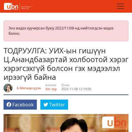
Энэ мэдээ хуучирсан буюу 2022/11/08-нд нийтлэгдсэн мэдээ
болно.
ТОДРУУЛГА: УИХ-ын гишүүн
Ц.Анандбазартай холбоотой хэрэг
хэрэгсэхгүй болсон гэх мэдээлэл
ирээгүй байна
Ангилал
Огноо
Б.Мягмарсүрэн
Улс төр
2022-11-08 12:19:00
Facebook
Twitter