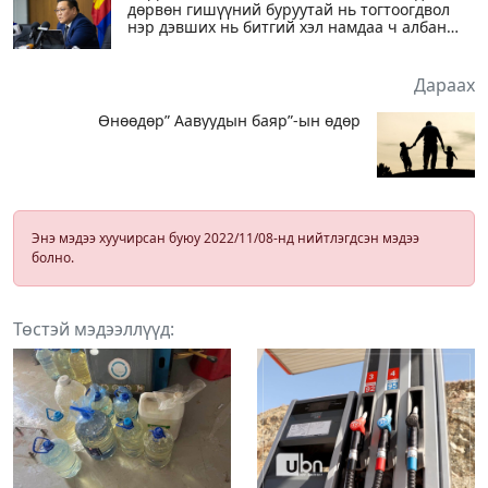
дөрвөн гишүүний буруутай нь тогтоогдвол
нэр дэвших нь битгий хэл намдаа ч албан
тушаал авах эрхгүй болно
Дараах
Өнөөдөр” Аавуудын баяр”-ын өдөр
Энэ мэдээ хуучирсан буюу 2022/11/08-нд нийтлэгдсэн мэдээ
болно.
Төстэй мэдээллүүд: